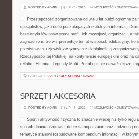
POSTED BY ADMIN
LIP - 5 - 2026
MOŻLIWOŚĆ KOMENTOWAN
Przestępczość zorganizowana od wielu lat budzi ogromne zai
specjalistów, jak i osób poszukujących rzetelnych informacji. St
bazę artykułów poświęcone mafii, ich rozwojowi, organizacji, a 
zagrożeniom. Serwis prezentuje temat w sposób edukacyjny, konc
przedstawieniu zjawisk związanych z działalnością zorganizowan
Rzeczypospolitej Polskiej, na kontynencie europejskim oraz na c
i Mafia i Historia i Legendy Mafii. Portal opisuje najważniejsze za
CATEGORIES:
ARTYKUŁY SPONSOROWANE
SPRZĘT I AKCESORIA
POSTED BY ADMIN
LIP - 4 - 2026
MOŻLIWOŚĆ KOMENTOWAN
Sport i aktywność fizyczna to znacznie więcej niż tylko regula
sposób dbania o zdrowie, dobre samopoczucie oraz codzienną ene
tematyce stanowi rozbudowane kompendium informacji, w którym 