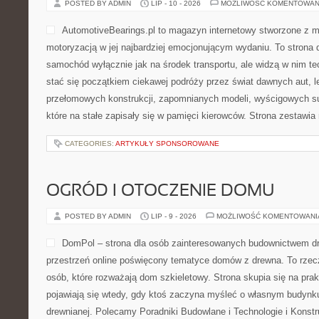
POSTED BY ADMIN
LIP - 10 - 2026
MOŻLIWOŚĆ KOMENTOWAN
AutomotiveBearings.pl to magazyn internetowy stworzone z m
motoryzacją w jej najbardziej emocjonującym wydaniu. To strona d
samochód wyłącznie jak na środek transportu, ale widzą w nim t
stać się początkiem ciekawej podróży przez świat dawnych aut, 
przełomowych konstrukcji, zapomnianych modeli, wyścigowych 
które na stałe zapisały się w pamięci kierowców. Strona zestawia
CATEGORIES:
ARTYKUŁY SPONSOROWANE
OGRÓD I OTOCZENIE DOMU
POSTED BY ADMIN
LIP - 9 - 2026
MOŻLIWOŚĆ KOMENTOWAN
DomPol – strona dla osób zainteresowanych budownictwem 
przestrzeń online poświęcony tematyce domów z drewna. To rzec
osób, które rozważają dom szkieletowy. Strona skupia się na pra
pojawiają się wtedy, gdy ktoś zaczyna myśleć o własnym budynk
drewnianej. Polecamy Poradniki Budowlane i Technologie i Konst