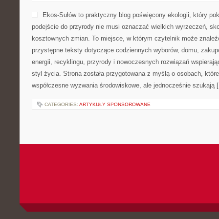
Ekos-Sułów to praktyczny blog poświęcony ekologii, który po
podejście do przyrody nie musi oznaczać wielkich wyrzeczeń, sk
kosztownych zmian. To miejsce, w którym czytelnik może znaleźć
przystępne teksty dotyczące codziennych wyborów, domu, zakupó
energii, recyklingu, przyrody i nowoczesnych rozwiązań wspieraj
styl życia. Strona została przygotowana z myślą o osobach, które
współczesne wyzwania środowiskowe, ale jednocześnie szukają 
CATEGORIES:
ARTYKUŁY SPONSOROWANE