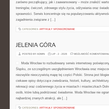
zarówno początkujący, jak i zaawansowany – może znaleźć warto
treningów, ćwiczeń, zdrowego stylu życia, odżywiania oraz świad
sprawności. Serwis koncentruje się na popularyzowaniu aktywnośc
zagadnienia związane z […]
CATEGORIES:
ARTYKUŁY SPONSOROWANE
JELENIA GÓRA
POSTED BY ADMIN
LIP - 2 - 2026
MOŻLIWOŚĆ KOMENTOWAN
Moda Wrocław to rozbudowany serwis internetowy poświęcon
Śląsku, ze szczególnym uwzględnieniem Wrocławia oraz miejscow
niezwykle nieoczywistą mapę tej części Polski. Strona jest blog
ciekawe opisy dotyczące zwiedzania, historii, kultury, architektur
rekreacji oraz codziennego życia w miastach i miasteczkach Dolne
osób, które lubią podróżować świadomie. Moda Wrocław nie ogran
najbardziej znanych atrakcji, ale […]
CATEGORIES:
ARTYKUŁY SPONSOROWANE