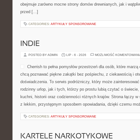
obejmuje zarówno mocne strony domów drewnianych, jak i wątpliw
przed […]
CATEGORIES:
ARTYKUŁY SPONSOROWANE
INDIE
POSTED BY ADMIN
LIP - 6 - 2026
MOŻLIWOŚĆ KOMENTOWAN
Cherrish to pełna pomysłów przestrzeń dla osób, które marzą 
chcą poznawać piękne zakątki bez pośpiechu, z ciekawością i ot
doświadczenia. To serwis podróżniczy, który może zainteresować
rodzinny urlop, jak i tych, którzy po prostu lubią czytać o świecie,
kuchni, historii oraz codzienności różnych krajów. Strona łączy w 
z lekkim, przystępnym sposobem opowiadania, dzięki czemu moż
CATEGORIES:
ARTYKUŁY SPONSOROWANE
KARTELE NARKOTYKOWE