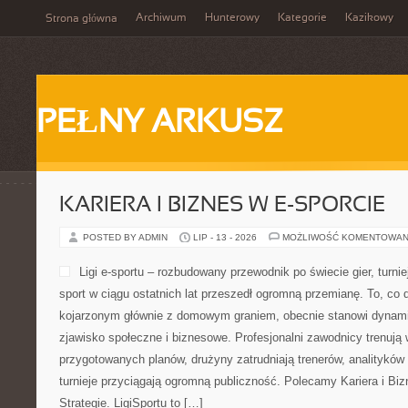
Archiwum
Hunterowy
Kategorie
Kazikowy
Strona główna
PEŁNY ARKUSZ
KARIERA I BIZNES W E-SPORCIE
POSTED BY ADMIN
LIP - 13 - 2026
MOŻLIWOŚĆ KOMENTOWAN
Ligi e-sportu – rozbudowany przewodnik po świecie gier, turniej
sport w ciągu ostatnich lat przeszedł ogromną przemianę. To, co 
kojarzonym głównie z domowym graniem, obecnie stanowi dynamic
zjawisko społeczne i biznesowe. Profesjonalni zawodnicy trenują 
przygotowanych planów, drużyny zatrudniają trenerów, analityków
turnieje przyciągają ogromną publiczność. Polecamy Kariera i Bizn
Strategie. LigiSportu to […]