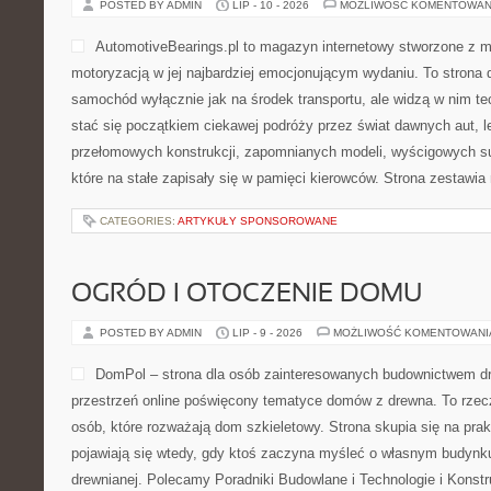
POSTED BY ADMIN
LIP - 10 - 2026
MOŻLIWOŚĆ KOMENTOWAN
AutomotiveBearings.pl to magazyn internetowy stworzone z m
motoryzacją w jej najbardziej emocjonującym wydaniu. To strona d
samochód wyłącznie jak na środek transportu, ale widzą w nim t
stać się początkiem ciekawej podróży przez świat dawnych aut, 
przełomowych konstrukcji, zapomnianych modeli, wyścigowych 
które na stałe zapisały się w pamięci kierowców. Strona zestawia
CATEGORIES:
ARTYKUŁY SPONSOROWANE
OGRÓD I OTOCZENIE DOMU
POSTED BY ADMIN
LIP - 9 - 2026
MOŻLIWOŚĆ KOMENTOWAN
DomPol – strona dla osób zainteresowanych budownictwem 
przestrzeń online poświęcony tematyce domów z drewna. To rzec
osób, które rozważają dom szkieletowy. Strona skupia się na pra
pojawiają się wtedy, gdy ktoś zaczyna myśleć o własnym budynk
drewnianej. Polecamy Poradniki Budowlane i Technologie i Konst