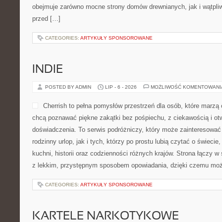
obejmuje zarówno mocne strony domów drewnianych, jak i wątpliw
przed […]
CATEGORIES:
ARTYKUŁY SPONSOROWANE
INDIE
POSTED BY ADMIN
LIP - 6 - 2026
MOŻLIWOŚĆ KOMENTOWAN
Cherrish to pełna pomysłów przestrzeń dla osób, które marzą 
chcą poznawać piękne zakątki bez pośpiechu, z ciekawością i ot
doświadczenia. To serwis podróżniczy, który może zainteresować
rodzinny urlop, jak i tych, którzy po prostu lubią czytać o świecie,
kuchni, historii oraz codzienności różnych krajów. Strona łączy w 
z lekkim, przystępnym sposobem opowiadania, dzięki czemu moż
CATEGORIES:
ARTYKUŁY SPONSOROWANE
KARTELE NARKOTYKOWE