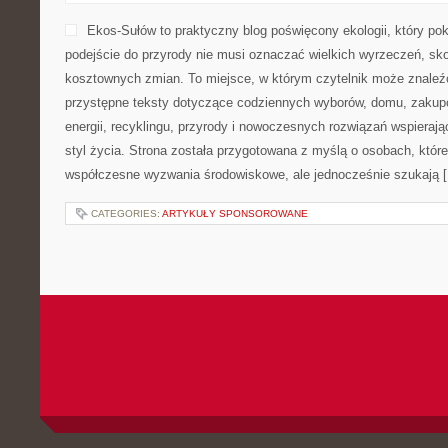
Ekos-Sułów to praktyczny blog poświęcony ekologii, który po
podejście do przyrody nie musi oznaczać wielkich wyrzeczeń, sk
kosztownych zmian. To miejsce, w którym czytelnik może znaleźć
przystępne teksty dotyczące codziennych wyborów, domu, zakupó
energii, recyklingu, przyrody i nowoczesnych rozwiązań wspieraj
styl życia. Strona została przygotowana z myślą o osobach, które
współczesne wyzwania środowiskowe, ale jednocześnie szukają 
CATEGORIES:
ARTYKUŁY SPONSOROWANE