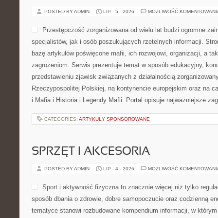
POSTED BY ADMIN
LIP - 5 - 2026
MOŻLIWOŚĆ KOMENTOWAN
Przestępczość zorganizowana od wielu lat budzi ogromne zai
specjalistów, jak i osób poszukujących rzetelnych informacji. St
bazę artykułów poświęcone mafii, ich rozwojowi, organizacji, a 
zagrożeniom. Serwis prezentuje temat w sposób edukacyjny, konc
przedstawieniu zjawisk związanych z działalnością zorganizowan
Rzeczypospolitej Polskiej, na kontynencie europejskim oraz na c
i Mafia i Historia i Legendy Mafii. Portal opisuje najważniejsze za
CATEGORIES:
ARTYKUŁY SPONSOROWANE
SPRZĘT I AKCESORIA
POSTED BY ADMIN
LIP - 4 - 2026
MOŻLIWOŚĆ KOMENTOWAN
Sport i aktywność fizyczna to znacznie więcej niż tylko regula
sposób dbania o zdrowie, dobre samopoczucie oraz codzienną ene
tematyce stanowi rozbudowane kompendium informacji, w którym 