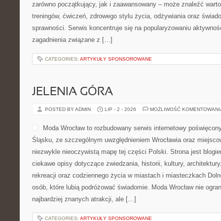
zarówno początkujący, jak i zaawansowany – może znaleźć warto
treningów, ćwiczeń, zdrowego stylu życia, odżywiania oraz świad
sprawności. Serwis koncentruje się na popularyzowaniu aktywnośc
zagadnienia związane z […]
CATEGORIES:
ARTYKUŁY SPONSOROWANE
JELENIA GÓRA
POSTED BY ADMIN
LIP - 2 - 2026
MOŻLIWOŚĆ KOMENTOWAN
Moda Wrocław to rozbudowany serwis internetowy poświęcon
Śląsku, ze szczególnym uwzględnieniem Wrocławia oraz miejscow
niezwykle nieoczywistą mapę tej części Polski. Strona jest blog
ciekawe opisy dotyczące zwiedzania, historii, kultury, architektur
rekreacji oraz codziennego życia w miastach i miasteczkach Dolne
osób, które lubią podróżować świadomie. Moda Wrocław nie ogran
najbardziej znanych atrakcji, ale […]
CATEGORIES:
ARTYKUŁY SPONSOROWANE