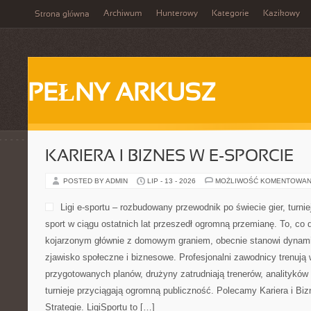
Archiwum
Hunterowy
Kategorie
Kazikowy
Strona główna
PEŁNY ARKUSZ
KARIERA I BIZNES W E-SPORCIE
POSTED BY ADMIN
LIP - 13 - 2026
MOŻLIWOŚĆ KOMENTOWAN
Ligi e-sportu – rozbudowany przewodnik po świecie gier, turniej
sport w ciągu ostatnich lat przeszedł ogromną przemianę. To, co 
kojarzonym głównie z domowym graniem, obecnie stanowi dynamic
zjawisko społeczne i biznesowe. Profesjonalni zawodnicy trenują 
przygotowanych planów, drużyny zatrudniają trenerów, analityków
turnieje przyciągają ogromną publiczność. Polecamy Kariera i Bizn
Strategie. LigiSportu to […]