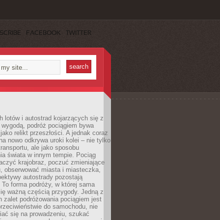
SCRIBE
FACEBOOK
TWITTER
h lotów i autostrad kojarzących się z
i wygodą, podróż pociągiem bywa
jako relikt przeszłości. A jednak coraz
na nowo odkrywa uroki kolei – nie tylko
transportu, ale jako sposobu
ia świata w innym tempie. Pociąg
aczyć krajobraz, poczuć zmieniające
u, obserwować miasta i miasteczka,
pektywy autostrady pozostają
. To forma podróży, w której sama
się ważną częścią przygody. Jedną z
 zalet podróżowania pociągiem jest
przeciwieństwie do samochodu, nie
iać się na prowadzeniu, szukać