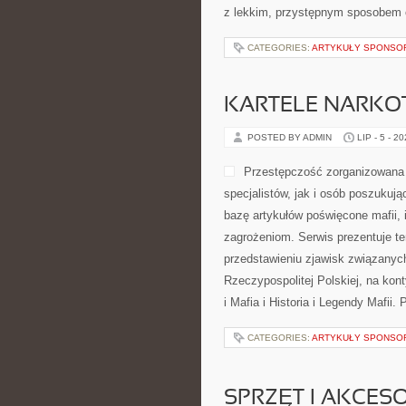
z lekkim, przystępnym sposobem 
CATEGORIES:
ARTYKUŁY SPONS
KARTELE NARK
POSTED BY ADMIN
LIP - 5 - 2
Przestępczość zorganizowana 
specjalistów, jak i osób poszukuj
bazę artykułów poświęcone mafii, 
zagrożeniom. Serwis prezentuje t
przedstawieniu zjawisk związanyc
Rzeczypospolitej Polskiej, na kon
i Mafia i Historia i Legendy Mafii.
CATEGORIES:
ARTYKUŁY SPONS
SPRZĘT I AKCES