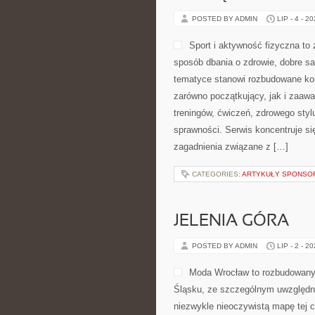
POSTED BY ADMIN
LIP - 4 - 2
Sport i aktywność fizyczna to z
sposób dbania o zdrowie, dobre s
tematyce stanowi rozbudowane kom
zarówno początkujący, jak i zaaw
treningów, ćwiczeń, zdrowego styl
sprawności. Serwis koncentruje si
zagadnienia związane z […]
CATEGORIES:
ARTYKUŁY SPONS
JELENIA GÓRA
POSTED BY ADMIN
LIP - 2 - 2
Moda Wrocław to rozbudowany 
Śląsku, ze szczególnym uwzględni
niezwykle nieoczywistą mapę tej c