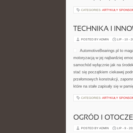
CATEGORIES:
ARTYKUŁY SPONS
TECHNIKA I INN
POSTED BY ADMIN
LIP - 10 - 
AutomotiveBearings.pl to maga
motoryzacją w jej najbardziej emoc
samochód wyłącznie jak na środek
stać się początkiem ciekawej pod
przełomowych konstrukcji, zapom
które na stałe zapisały się w pam
CATEGORIES:
ARTYKUŁY SPONS
OGRÓD I OTOCZ
POSTED BY ADMIN
LIP - 9 - 2