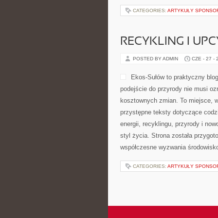
CATEGORIES:
ARTYKUŁY SPONS
RECYKLING I UP
POSTED BY ADMIN
CZE - 27 -
Ekos-Sułów to praktyczny blog
podejście do przyrody nie musi o
kosztownych zmian. To miejsce, w
przystępne teksty dotyczące codz
energii, recyklingu, przyrody i n
styl życia. Strona została przygo
współczesne wyzwania środowisko
CATEGORIES:
ARTYKUŁY SPONS