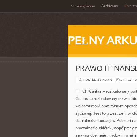
Archiwum
Hunter
Strona główna
PEŁNY ARKU
PRAWO I FINANS
POSTED BY ADMIN
LIP - 12 - 
CP Caritas – rozbudowany port
Caritas to rozbudowany serwis in
wolontariatowi oraz różnym sposob
życiowej. Jest to przestrzeń, w 
działalności fundacji w Polsce i 
prowadzenia zbiórek, współpracy 
serwisu obejmuje między innymi i