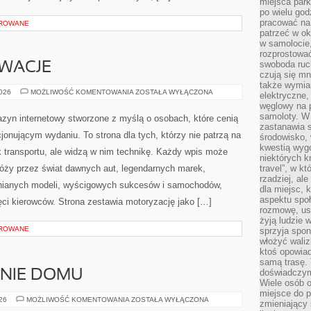
miejsca par
po wielu god
pracować na 
OROWANE
patrzeć w ok
w samolocie,
rozprostować
swoboda ruch
OWACJE
czują się mn
także wymiar
TECHNIKA
2026
MOŻLIWOŚĆ KOMENTOWANIA
ZOSTAŁA WYŁĄCZONA
elektryczne,
I
węglowy na 
INNOWACJE
samoloty. W
zyn internetowy stworzone z myślą o osobach, które cenią
zastanawia 
jonującym wydaniu. To strona dla tych, którzy nie patrzą na
środowisko, 
kwestią wyg
 transportu, ale widzą w nim technikę. Każdy wpis może
niektórych k
róży przez świat dawnych aut, legendarnych marek,
travel”, w k
rzadziej, al
nianych modeli, wyścigowych sukcesów i samochodów,
dla miejsc, 
aspektu spo
ięci kierowców. Strona zestawia motoryzację jako […]
rozmowę, usł
żyją ludzie 
OROWANE
sprzyja spo
włożyć waliz
ktoś opowiad
samą trasę. 
doświadczym
ENIE DOMU
Wiele osób o
miejsce do p
OGRÓD
026
MOŻLIWOŚĆ KOMENTOWANIA
ZOSTAŁA WYŁĄCZONA
zmieniający 
I