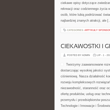
ciekawe opisy dotyczące zwiedzania,
rekreacji oraz codziennego życia 
osób, które lubią podróżować świ
najbardziej znanych atrakcji, ale [
CATEGORIES:
ARTYKUŁY SPONS
CIEKAWOSTKI I 
POSTED BY ADMIN
LIP - 1 - 2
Tworzymy zaawansowane rozwi
dostarczając wysokiej jakości sys
ciśnieniową. Nasza działalność kon
rozwoju kompleksowych rozwiązań,
niezawodność, staranność oraz o
ofertę produktów, usług oraz tech
przemysłu i przedsiębiorstw posz
Technologie i Innowacje i Środow