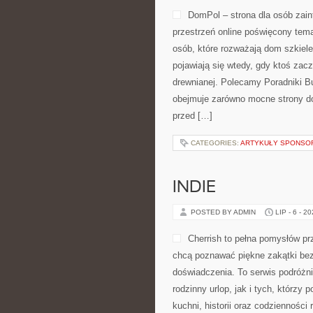
DomPol – strona dla osób za
przestrzeń online poświęcony tem
osób, które rozważają dom szkiele
pojawiają się wtedy, gdy ktoś za
drewnianej. Polecamy Poradniki Bu
obejmuje zarówno mocne strony do
przed […]
CATEGORIES:
ARTYKUŁY SPONS
INDIE
POSTED BY ADMIN
LIP - 6 - 2
Cherrish to pełna pomysłów pr
chcą poznawać piękne zakątki bez
doświadczenia. To serwis podróżn
rodzinny urlop, jak i tych, którzy 
kuchni, historii oraz codzienności