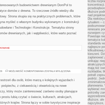
liczba rozpr
OTOCZENIE
DOMU
koncentracji
interesowanych budownictwem drewnianym DomPol to
przedsiębior
atyce domów z drewna. To rzeczowe źródło wiedzy dla
dłuższe podr
nad projekt
towy. Strona skupia się na praktycznych problemach, które
Dla niektóry
czyna myśleć o własnym budynku wykonanym z konstrukcji
rytuałem – c
podsumowani
dowlane i Technologie i Konstrukcje. Tematyka strony
renesans pod
rozwojem cyf
mów drewnianych, jak i wątpliwości, które warto poznać
Powstaje ni
tematyce kol
standardu w
najlepsze po
OROWANE
kilkudniową 
kieszeni. Dz
zaplanować p
unikając nie
atrakcyjnych
mają też sw
INDIE
rozkładów, t
026
MOŻLIWOŚĆ KOMENTOWANIA
ZOSTAŁA WYŁĄCZONA
potrafi zeps
podróż. Jedn
zestrzeń dla osób, które marzą o kolejnych wyjazdach i
zminimalizow
planowania. 
 pośpiechu, z ciekawością i otwartością na nowe
wybierać mni
iczy, który może zainteresować zarówno osoby planujące
potrzeby za
wyprzedzeni
po prostu lubią czytać o świecie, kulturach, atrakcjach,
dłuższe, ale
 różnych krajów. Strona łączy w sobie turystyczne inspiracje
najszybsze, 