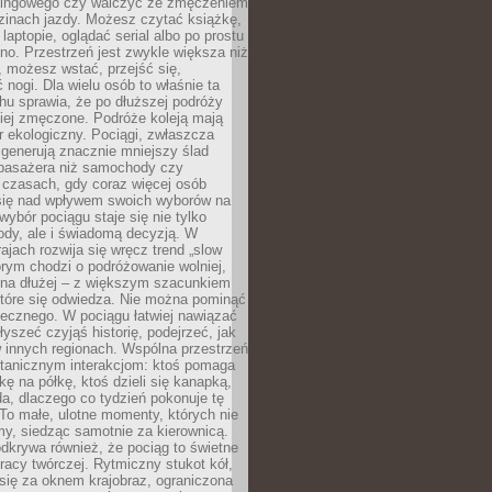
kingowego czy walczyć ze zmęczeniem
zinach jazdy. Możesz czytać książkę,
laptopie, oglądać serial albo po prostu
no. Przestrzeń jest zwykle większa niż
 możesz wstać, przejść się,
 nogi. Dla wielu osób to właśnie ta
u sprawia, że po dłuższej podróży
iej zmęczone. Podróże koleją mają
 ekologiczny. Pociągi, zwłaszcza
 generują znacznie mniejszy ślad
pasażera niż samochody czy
 czasach, gdy coraz więcej osób
się nad wpływem swoich wyborów na
wybór pociągu staje się nie tylko
ody, ale i świadomą decyzją. W
rajach rozwija się wręcz trend „slow
tórym chodzi o podróżowanie wolniej,
e na dłużej – z większym szacunkiem
które się odwiedza. Nie można pominąć
łecznego. W pociągu łatwiej nawiązać
yszeć czyjąś historię, podejrzeć, jak
w innych regionach. Wspólna przestrzeń
ntanicznym interakcjom: ktoś pomaga
kę na półkę, ktoś dzieli się kanapką,
a, dlaczego co tydzień pokonuje tę
To małe, ulotne momenty, których nie
y, siedząc samotnie za kierownicą.
dkrywa również, że pociąg to świetne
racy twórczej. Rytmiczny stukot kół,
się za oknem krajobraz, ograniczona