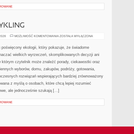
OROWANE
CYKLING
RECYKLING
 2026
MOŻLIWOŚĆ KOMENTOWANIA
ZOSTAŁA WYŁĄCZONA
I
UPCYKLING
 poświęcony ekologii, który pokazuje, że świadome
znaczać wielkich wyrzeczeń, skomplikowanych decyzji ani
 którym czytelnik może znaleźć porady, ciekawostki oraz
iennych wyborów, domu, zakupów, podróży, gotowania,
owoczesnych rozwiązań wspierających bardziej zrównoważony
towana z myślą o osobach, które chcą lepiej rozumieć
we, ale jednocześnie szukają […]
OROWANE