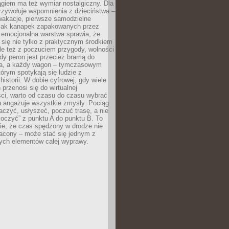
giem ma też wymiar nostalgiczny. Dla
rzywołuje wspomnienia z dzieciństwa –
wakacje, pierwsze samodzielne
ak kanapek zapakowanych przez
 emocjonalna warstwa sprawia, że
y się nie tylko z praktycznym środkiem
ale też z poczuciem przygody, wolności
dy peron jest przecież bramą do
ta, a każdy wagon – tymczasowym
rym spotykają się ludzie z
historii. W dobie cyfrowej, gdy wiele
przenosi się do wirtualnej
ści, warto od czasu do czasu wybrać
a angażuje wszystkie zmysły. Pociąg
czyć, usłyszeć, poczuć trasę, a nie
koczyć” z punktu A do punktu B. To
ie, że czas spędzony w drodze nie
racony – może stać się jednym z
zych elementów całej wyprawy.