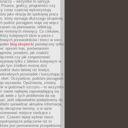
aszaczy – wszystko to sprzyja
. Pisarze, graficy, programiści czy
cy coraz częściej wykorzystują
óże jako okazję do spokojnej pracy
em, który wymaga dłuższego skupienia.
ch podróż pociągiem staje się wręcz
zasem na planowanie, refleksję,
e minionych miesięcy. Co ciekawe,
róży kolejowych idzie w parze z
rowych przewodników i treści w sieci.
ejeden
blog ekspercki
poświęcony tylko
ei: opisom tras, porównaniom
agonów, poradom, jak znaleźć
łączenia czy jak zorganizować
wyprawę tylko z biletem kolejowym w
ięki tym źródłom można dziś
odróż dużo łatwiej niż kiedyś,
potrzebnych przesiadek i korzystając z
 ofert. Oczywiście, podróże pociągiem
oje wyzwania. Opóźnienia, zmiany
łok w godzinach szczytu – to wszystko
uć nawet najlepiej zapowiadającą się
ak wiele z tych problemów da się
ać, jeśli odpowiednio podejdziemy do
Warto sprawdzać aktualne informacje,
ej obciążone terminy, a w razie
rezerwować miejsce siedzące z
em. Czasem lepiej wybrać nieco
 spokojniejsze połączenie niż to
które jest permanentnie przepełnione.