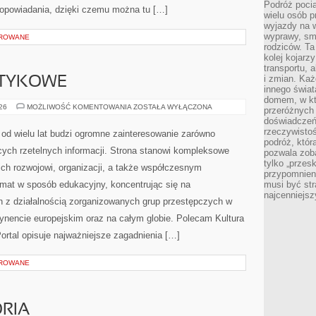
Podróż pocią
opowiadania, dzięki czemu można tu […]
wielu osób p
wyjazdy na 
wyprawy, sm
OROWANE
rodziców. Ta
kolej kojarz
transportu, 
i zmian. Każ
OTYKOWE
innego świa
domem, w któ
KARTELE
026
MOŻLIWOŚĆ KOMENTOWANIA
ZOSTAŁA WYŁĄCZONA
przeróżnych 
NARKOTYKOWE
doświadczeń 
rzeczywisto
od wielu lat budzi ogromne zainteresowanie zarówno
podróż, któr
ących rzetelnych informacji. Strona stanowi kompleksowe
pozwala zoba
tylko „przes
ich rozwojowi, organizacji, a także współczesnym
przypomnien
emat w sposób edukacyjny, koncentrując się na
musi być st
najcenniejs
h z działalnością zorganizowanych grup przestępczych w
tynencie europejskim oraz na całym globie. Polecam Kultura
 Portal opisuje najważniejsze zagadnienia […]
OROWANE
ORIA