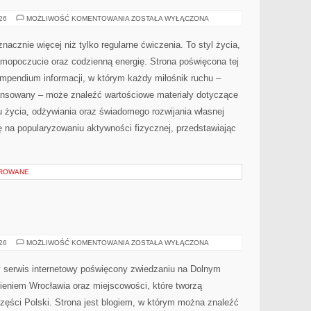
SPRZĘT
026
MOŻLIWOŚĆ KOMENTOWANIA
ZOSTAŁA WYŁĄCZONA
I
AKCESORIA
nacznie więcej niż tylko regularne ćwiczenia. To styl życia,
amopoczucie oraz codzienną energię. Strona poświęcona tej
pendium informacji, w którym każdy miłośnik ruchu –
ansowany – może znaleźć wartościowe materiały dotyczące
u życia, odżywiania oraz świadomego rozwijania własnej
ę na popularyzowaniu aktywności fizycznej, przedstawiając
OROWANE
JELENIA
026
MOŻLIWOŚĆ KOMENTOWANIA
ZOSTAŁA WYŁĄCZONA
GÓRA
serwis internetowy poświęcony zwiedzaniu na Dolnym
eniem Wrocławia oraz miejscowości, które tworzą
zęści Polski. Strona jest blogiem, w którym można znaleźć