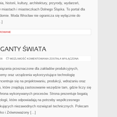
 historii, kultury, architektury, przyrody, wydarzeń,
w miastach i miasteczkach Dolnego Śląska. To portal dla
adomie. Moda Wrocław nie ogranicza się wyłącznie do
…]
OROWANE
GIGANTY ŚWIATA
CIEKAWOSTKI
026
MOŻLIWOŚĆ KOMENTOWANIA
ZOSTAŁA WYŁĄCZONA
I
GIGANTY
ŚWIATA
ązania przeznaczone dla zakładów produkcyjnych,
temy oraz urządzenia wykorzystujące technologię
centruje się na projektowaniu, produkcji, wdrażaniu oraz
 które znajdują zastosowanie wszędzie tam, gdzie liczy się
chrona wykonywanych procesów. Strona prezentuje bogatą
nologii, które odpowiadają na potrzeby współczesnego
ukujących niezawodnych rozwiązań technicznych. Polecam
isko i Zrównoważony […]