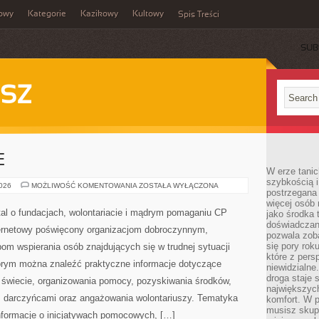
owy
Kategorie
Kazikowy
Kultowy
Spis Treści
SUB
SZ
E
W erze tanic
szybkością 
PRAWO
2026
MOŻLIWOŚĆ KOMENTOWANIA
ZOSTAŁA WYŁĄCZONA
postrzegana 
I
FINANSE
więcej osób 
al o fundacjach, wolontariacie i mądrym pomaganiu CP
jako środka 
doświadczan
ternetowy poświęcony organizacjom dobroczynnym,
pozwala zob
się pory rok
om wspierania osób znajdujących się w trudnej sytuacji
które z pers
którym można znaleźć praktyczne informacje dotyczące
niewidzialne
droga staje 
na świecie, organizowania pomocy, pozyskiwania środków,
największych
z darczyńcami oraz angażowania wolontariuszy. Tematyka
komfort. W 
musisz skup
nformacje o inicjatywach pomocowych, […]