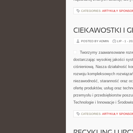
CATEGORIES:
ARTYKUŁY SPONS
CIEKAWOSTKI I 
POSTED BY ADMIN
LIP - 1 - 2
Tworzymy zaawansowane rozwi
dostarczając wysokiej jakości sys
ciśnieniową. Nasza działalność kon
rozwoju kompleksowych rozwiązań,
niezawodność, staranność oraz o
ofertę produktów, usług oraz tech
przemysłu i przedsiębiorstw posz
Technologie i Innowacje i Środow
CATEGORIES:
ARTYKUŁY SPONS