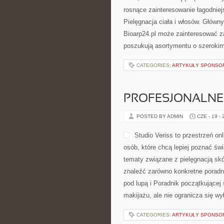
rosnące zainteresowanie łagodniej
Pielęgnacja ciała i włosów. Główn
Bioarp24.pl może zainteresować za
poszukują asortymentu o szerokim
CATEGORIES:
ARTYKUŁY SPONS
PROFESJONALNE 
POSTED BY ADMIN
CZE - 19 -
Studio Veriss to przestrzeń o
osób, które chcą lepiej poznać świ
tematy związane z pielęgnacją skó
znaleźć zarówno konkretne poradn
pod lupą i Poradnik początkującej
makijażu, ale nie ogranicza się wy
CATEGORIES:
ARTYKUŁY SPONS