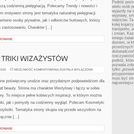
Podróż pocią
szą codzienną pielęgnacją. Polecamy Trendy i nowości i
wielu osób p
wyjazdy na 
ym motywem strony jest tematyka naturalnej pielęgnacji.
wyprawy, sm
rodziców. Ta
równo osoby prywatne, jak i odbiorców hurtowych, którzy
kolej kojarz
 zastosowaniu. Charakter […]
transportu, 
i zmian. Każ
innego świa
OROWANE
domem, w któ
przeróżnych 
doświadczeń 
rzeczywisto
TRIKI WIZAŻYSTÓW
podróż, któr
pozwala zoba
tylko „przes
PROFESJONALNE
 2026
MOŻLIWOŚĆ KOMENTOWANIA
ZOSTAŁA WYŁĄCZONA
TRIKI
przypomnien
WIZAŻYSTÓW
musi być st
nline poświęcony urodzie oraz przydatnym podpowiedziom dla
najcenniejs
at beauty. Strona ma charakter lifestylowy i łączy w sobie
ry. To miejsce pełne kobiecych inspiracji, w którym można
iki, jak i pomysły na codzienny wygląd. Polecam Kosmetyki
 stylistki. Tematyka strony skupia się przede wszystkim na
łącznie […]
OROWANE