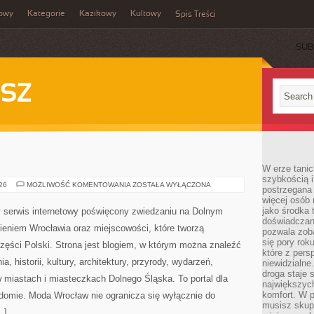
owy
Kategorie
Kazikowy
Kultowy
Spis Treści
SUB
SZ
W erze tanic
szybkością 
JELENIA
026
MOŻLIWOŚĆ KOMENTOWANIA
ZOSTAŁA WYŁĄCZONA
postrzegana 
GÓRA
więcej osób 
jako środka 
serwis internetowy poświęcony zwiedzaniu na Dolnym
doświadczan
eniem Wrocławia oraz miejscowości, które tworzą
pozwala zob
się pory rok
zęści Polski. Strona jest blogiem, w którym można znaleźć
które z pers
 historii, kultury, architektury, przyrody, wydarzeń,
niewidzialne
droga staje 
w miastach i miasteczkach Dolnego Śląska. To portal dla
największych
komfort. W 
adomie. Moda Wrocław nie ogranicza się wyłącznie do
musisz skup
…]