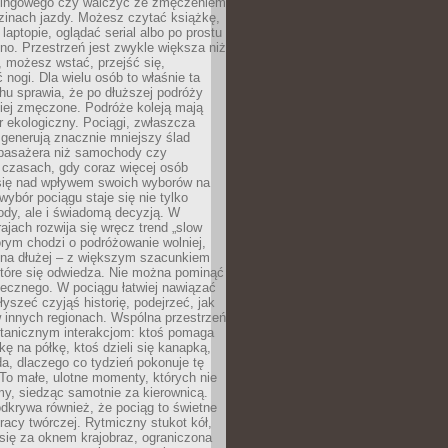
kingowego czy walczyć ze zmęczeniem
zinach jazdy. Możesz czytać książkę,
laptopie, oglądać serial albo po prostu
no. Przestrzeń jest zwykle większa niż
 możesz wstać, przejść się,
 nogi. Dla wielu osób to właśnie ta
u sprawia, że po dłuższej podróży
iej zmęczone. Podróże koleją mają
 ekologiczny. Pociągi, zwłaszcza
 generują znacznie mniejszy ślad
pasażera niż samochody czy
 czasach, gdy coraz więcej osób
się nad wpływem swoich wyborów na
wybór pociągu staje się nie tylko
ody, ale i świadomą decyzją. W
rajach rozwija się wręcz trend „slow
tórym chodzi o podróżowanie wolniej,
e na dłużej – z większym szacunkiem
które się odwiedza. Nie można pominąć
łecznego. W pociągu łatwiej nawiązać
yszeć czyjąś historię, podejrzeć, jak
w innych regionach. Wspólna przestrzeń
ntanicznym interakcjom: ktoś pomaga
kę na półkę, ktoś dzieli się kanapką,
a, dlaczego co tydzień pokonuje tę
To małe, ulotne momenty, których nie
y, siedząc samotnie za kierownicą.
dkrywa również, że pociąg to świetne
racy twórczej. Rytmiczny stukot kół,
się za oknem krajobraz, ograniczona