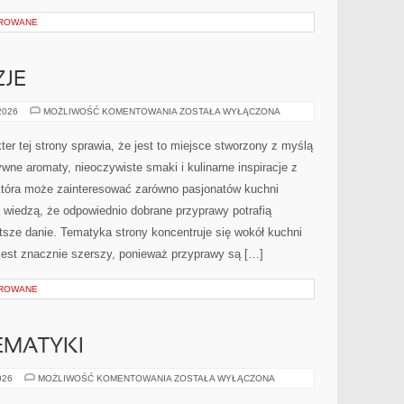
OROWANE
ZJE
PERFUMY
 2026
MOŻLIWOŚĆ KOMENTOWANIA
ZOSTAŁA WYŁĄCZONA
A
OKAZJE
er tej strony sprawia, że jest to miejsce stworzony z myślą
ywne aromaty, nieoczywiste smaki i kulinarne inspiracje z
 która może zainteresować zarówno pasjonatów kuchni
a wiedzą, że odpowiednio dobrane przyprawy potrafią
tsze danie. Tematyka strony koncentruje się wokół kuchni
r jest znacznie szerszy, ponieważ przyprawy są […]
OROWANE
EMATYKI
PODSTAWY
026
MOŻLIWOŚĆ KOMENTOWANIA
ZOSTAŁA WYŁĄCZONA
MATEMATYKI