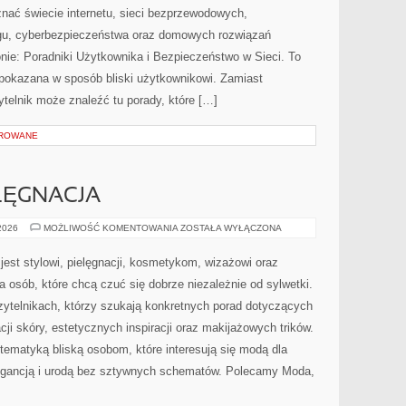
nać świecie internetu, sieci bezprzewodowych,
ngu, cyberbezpieczeństwa oraz domowych rozwiązań
nie: Poradniki Użytkownika i Bezpieczeństwo w Sieci. To
e pokazana w sposób bliski użytkownikowi. Zamiast
telnik może znaleźć tu porady, które […]
OROWANE
ELĘGNACJA
KOSMETYKI
 2026
MOŻLIWOŚĆ KOMENTOWANIA
ZOSTAŁA WYŁĄCZONA
I
PIELĘGNACJA
jest stylowi, pielęgnacji, kosmetykom, wizażowi oraz
 osób, które chcą czuć się dobrze niezależnie od sylwetki.
zytelnikach, którzy szukają konkretnych porad dotyczących
i skóry, estetycznych inspiracji oraz makijażowych trików.
tematyką bliską osobom, które interesują się modą dla
legancją i urodą bez sztywnych schematów. Polecamy Moda,