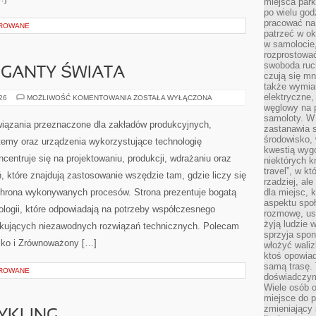
miejsca par
po wielu god
pracować na 
OROWANE
patrzeć w ok
w samolocie,
rozprostować
swoboda ruch
GIGANTY ŚWIATA
czują się mn
także wymiar
elektryczne,
CIEKAWOSTKI
026
MOŻLIWOŚĆ KOMENTOWANIA
ZOSTAŁA WYŁĄCZONA
I
węglowy na 
GIGANTY
samoloty. W
ŚWIATA
ązania przeznaczone dla zakładów produkcyjnych,
zastanawia 
środowisko, 
temy oraz urządzenia wykorzystujące technologię
kwestią wyg
centruje się na projektowaniu, produkcji, wdrażaniu oraz
niektórych k
travel”, w k
 które znajdują zastosowanie wszędzie tam, gdzie liczy się
rzadziej, al
chrona wykonywanych procesów. Strona prezentuje bogatą
dla miejsc, 
aspektu spo
nologii, które odpowiadają na potrzeby współczesnego
rozmowę, usł
żyją ludzie 
ukujących niezawodnych rozwiązań technicznych. Polecam
sprzyja spo
isko i Zrównoważony […]
włożyć waliz
ktoś opowiad
samą trasę. 
OROWANE
doświadczym
Wiele osób o
miejsce do p
zmieniający 