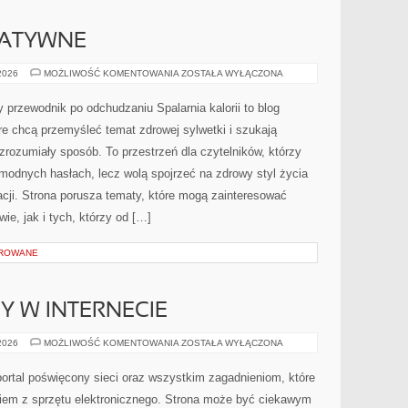
NATYWNE
METODY
 2026
MOŻLIWOŚĆ KOMENTOWANIA
ZOSTAŁA WYŁĄCZONA
ALTERNATYWNE
y przewodnik po odchudzaniu Spalarnia kalorii to blog
e chcą przemyśleć temat zdrowej sylwetki i szukają
zrozumiały sposób. To przestrzeń dla czytelników, którzy
 modnych hasłach, lecz wolą spojrzeć na zdrowy styl życia
cji. Strona porusza tematy, które mogą zainteresować
ie, jak i tych, którzy od […]
OROWANE
Y W INTERNECIE
NOWINKI
 2026
MOŻLIWOŚĆ KOMENTOWANIA
ZOSTAŁA WYŁĄCZONA
I
TRENDY
W
portal poświęcony sieci oraz wszystkim zagadnieniom, które
INTERNECIE
iem z sprzętu elektronicznego. Strona może być ciekawym