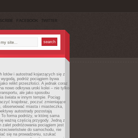
SCRIBE
FACEBOOK
TWITTER
h lotów i autostrad kojarzących się z
i wygodą, podróż pociągiem bywa
jako relikt przeszłości. A jednak coraz
na nowo odkrywa uroki kolei – nie tylko
transportu, ale jako sposobu
ia świata w innym tempie. Pociąg
aczyć krajobraz, poczuć zmieniające
u, obserwować miasta i miasteczka,
pektywy autostrady pozostają
. To forma podróży, w której sama
się ważną częścią przygody. Jedną z
 zalet podróżowania pociągiem jest
przeciwieństwie do samochodu, nie
iać się na prowadzeniu, szukać