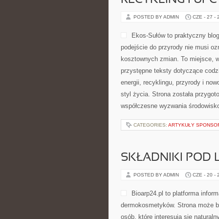
RECYKLING I UP
POSTED BY ADMIN
CZE - 27 -
Ekos-Sułów to praktyczny blog
podejście do przyrody nie musi o
kosztownych zmian. To miejsce, w
przystępne teksty dotyczące codz
energii, recyklingu, przyrody i n
styl życia. Strona została przygo
współczesne wyzwania środowisko
CATEGORIES:
ARTYKUŁY SPONS
SKŁADNIKI POD 
POSTED BY ADMIN
CZE - 20 -
Bioarp24.pl to platforma infor
dermokosmetyków. Strona może być
osób, które interesują się natural