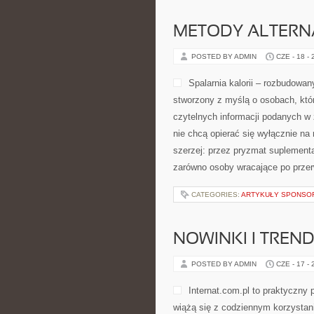
METODY ALTER
POSTED BY ADMIN
CZE - 18 -
Spalarnia kalorii – rozbudowan
stworzony z myślą o osobach, któr
czytelnych informacji podanych w 
nie chcą opierać się wyłącznie na
szerzej: przez pryzmat suplementa
zarówno osoby wracające po przerw
CATEGORIES:
ARTYKUŁY SPONS
NOWINKI I TREND
POSTED BY ADMIN
CZE - 17 -
Internat.com.pl to praktyczny 
wiążą się z codziennym korzystan