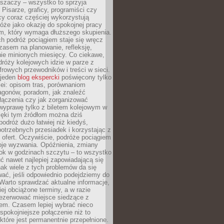
aszaczy – wszystko to sprzyja
. Pisarze, graficy, programiści czy
cy coraz częściej wykorzystują
óże jako okazję do spokojnej pracy
em, który wymaga dłuższego skupienia.
ch podróż pociągiem staje się wręcz
zasem na planowanie, refleksję,
e minionych miesięcy. Co ciekawe,
róży kolejowych idzie w parze z
rowych przewodników i treści w sieci.
ejeden
blog ekspercki
poświęcony tylko
ei: opisom tras, porównaniom
agonów, poradom, jak znaleźć
łączenia czy jak zorganizować
wyprawę tylko z biletem kolejowym w
ięki tym źródłom można dziś
odróż dużo łatwiej niż kiedyś,
potrzebnych przesiadek i korzystając z
 ofert. Oczywiście, podróże pociągiem
oje wyzwania. Opóźnienia, zmiany
łok w godzinach szczytu – to wszystko
uć nawet najlepiej zapowiadającą się
ak wiele z tych problemów da się
ać, jeśli odpowiednio podejdziemy do
Warto sprawdzać aktualne informacje,
ej obciążone terminy, a w razie
rezerwować miejsce siedzące z
em. Czasem lepiej wybrać nieco
 spokojniejsze połączenie niż to
które jest permanentnie przepełnione.