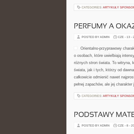
CATEGORIES:
ARTYKUŁY SPONS
PERFUMY A OKA
POSTED BY ADMIN
CZE - 13 -
Orientalno-przyprawowy charakt
o osobach, które uwielbiają intens
różnych stron świata. To witryna,
świata, jak i tych, którzy od dawn
całkowicie odmienić nawet najpros
pełnej zapachów, ale jej charakte
CATEGORIES:
ARTYKUŁY SPONS
PODSTAWY MAT
POSTED BY ADMIN
CZE - 8 - 2