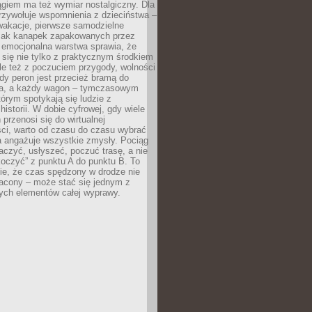
giem ma też wymiar nostalgiczny. Dla
rzywołuje wspomnienia z dzieciństwa –
wakacje, pierwsze samodzielne
ak kanapek zapakowanych przez
 emocjonalna warstwa sprawia, że
y się nie tylko z praktycznym środkiem
ale też z poczuciem przygody, wolności
dy peron jest przecież bramą do
ta, a każdy wagon – tymczasowym
rym spotykają się ludzie z
historii. W dobie cyfrowej, gdy wiele
przenosi się do wirtualnej
ści, warto od czasu do czasu wybrać
a angażuje wszystkie zmysły. Pociąg
czyć, usłyszeć, poczuć trasę, a nie
koczyć” z punktu A do punktu B. To
ie, że czas spędzony w drodze nie
racony – może stać się jednym z
zych elementów całej wyprawy.