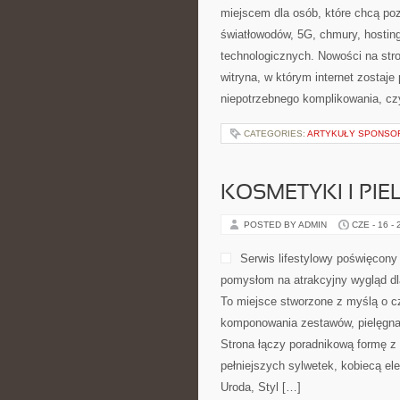
miejscem dla osób, które chcą poz
światłowodów, 5G, chmury, hosti
technologicznych. Nowości na stro
witryna, w którym internet zostaj
niepotrzebnego komplikowania, czy
CATEGORIES:
ARTYKUŁY SPONS
KOSMETYKI I PI
POSTED BY ADMIN
CZE - 16 -
Serwis lifestylowy poświęcony 
pomysłom na atrakcyjny wygląd dla
To miejsce stworzone z myślą o c
komponowania zestawów, pielęgnacj
Strona łączy poradnikową formę z 
pełniejszych sylwetek, kobiecą e
Uroda, Styl […]