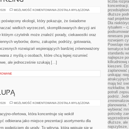
CYKLING
liczba rozpr
koncentracji
przedsiębior
RECYKLING
 2026
MOŻLIWOŚĆ KOMENTOWANIA
ZOSTAŁA WYŁĄCZONA
I
dłuższe podr
UPCYKLING
nad projekt
 poświęcony ekologii, który pokazuje, że świadome
Dla niektóry
rytuałem – c
znaczać wielkich wyrzeczeń, skomplikowanych decyzji ani
podsumowani
 którym czytelnik może znaleźć porady, ciekawostki oraz
renesans pod
rozwojem cyf
iennych wyborów, domu, zakupów, podróży, gotowania,
Powstaje ni
owoczesnych rozwiązań wspierających bardziej zrównoważony
tematyce kol
standardu w
towana z myślą o osobach, które chcą lepiej rozumieć
najlepsze po
kilkudniową 
we, ale jednocześnie szukają […]
kieszeni. Dz
zaplanować p
OROWANE
unikając nie
atrakcyjnych
mają też sw
rozkładów, t
LUPĄ
potrafi zeps
podróż. Jedn
zminimalizow
SKŁADNIKI
 2026
MOŻLIWOŚĆ KOMENTOWANIA
ZOSTAŁA WYŁĄCZONA
planowania. 
POD
wybierać mni
LUPĄ
potrzeby za
macyjno-ofertowa, która koncentruje się wokół
wyprzedzeni
 odbierana jako miejsce prezentacji asortymentu dla
dłuższe, ale
najszybsze, 
nym podejściem do urody. To witryna, która wpisuje się w