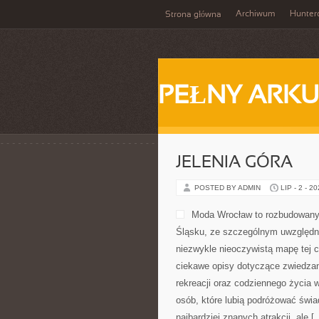
Archiwum
Hunter
Strona główna
PEŁNY ARKU
JELENIA GÓRA
POSTED BY ADMIN
LIP - 2 - 2
Moda Wrocław to rozbudowany 
Śląsku, ze szczególnym uwzględni
niezwykle nieoczywistą mapę tej c
ciekawe opisy dotyczące zwiedzania,
rekreacji oraz codziennego życia 
osób, które lubią podróżować świ
najbardziej znanych atrakcji, ale [