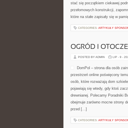
stać się początkiem ciekawej pod
przełomowych konstrukcji, zapom
które na stałe zapisały się w pam
CATEGORIES:
ARTYKUŁY SPONS
OGRÓD I OTOCZ
POSTED BY ADMIN
LIP - 9 - 2
DomPol – strona dla osób za
przestrzeń online poświęcony tem
osób, które rozważają dom szkiele
pojawiają się wtedy, gdy ktoś za
drewnianej. Polecamy Poradniki Bu
obejmuje zarówno mocne strony do
przed […]
CATEGORIES:
ARTYKUŁY SPONS