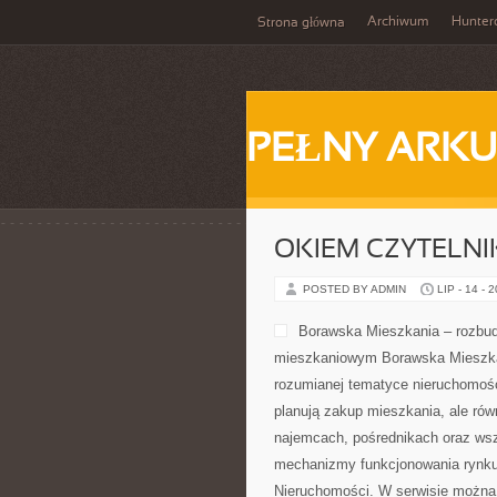
Archiwum
Hunter
Strona główna
PEŁNY ARKU
OKIEM CZYTELNI
POSTED BY ADMIN
LIP - 14 - 
Borawska Mieszkania – rozbud
mieszkaniowym Borawska Mieszka
rozumianej tematyce nieruchomośc
planują zakup mieszkania, ale rów
najemcach, pośrednikach oraz wsz
mechanizmy funkcjonowania rynku
Nieruchomości. W serwisie można 