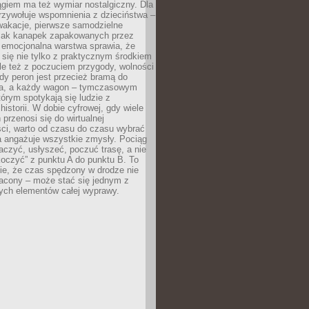
giem ma też wymiar nostalgiczny. Dla
rzywołuje wspomnienia z dzieciństwa –
wakacje, pierwsze samodzielne
ak kanapek zapakowanych przez
 emocjonalna warstwa sprawia, że
y się nie tylko z praktycznym środkiem
ale też z poczuciem przygody, wolności
dy peron jest przecież bramą do
ta, a każdy wagon – tymczasowym
rym spotykają się ludzie z
historii. W dobie cyfrowej, gdy wiele
przenosi się do wirtualnej
ści, warto od czasu do czasu wybrać
a angażuje wszystkie zmysły. Pociąg
czyć, usłyszeć, poczuć trasę, a nie
koczyć” z punktu A do punktu B. To
ie, że czas spędzony w drodze nie
racony – może stać się jednym z
zych elementów całej wyprawy.