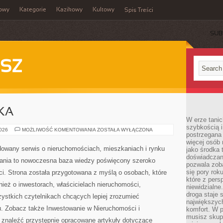
owy
Kategorie
Kazikowy
Kultowy
Spis Treści
SUB
SZ
KA
W erze tanic
szybkością 
OKIEM
2026
MOŻLIWOŚĆ KOMENTOWANIA
ZOSTAŁA WYŁĄCZONA
postrzegana 
CZYTELNIKA
więcej osób 
owany serwis o nieruchomościach, mieszkaniach i rynku
jako środka 
doświadczan
nia to nowoczesna baza wiedzy poświęcony szeroko
pozwala zob
się pory rok
i. Strona została przygotowana z myślą o osobach, które
które z pers
nież o inwestorach, właścicielach nieruchomości,
niewidzialne
droga staje 
ystkich czytelnikach chcących lepiej zrozumieć
największych
. Zobacz także Inwestowanie w Nieruchomości i
komfort. W 
musisz skup
znaleźć przystępnie opracowane artykuły dotyczące