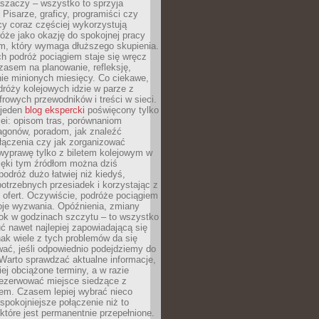
aszaczy – wszystko to sprzyja
. Pisarze, graficy, programiści czy
cy coraz częściej wykorzystują
óże jako okazję do spokojnej pracy
em, który wymaga dłuższego skupienia.
ch podróż pociągiem staje się wręcz
zasem na planowanie, refleksję,
e minionych miesięcy. Co ciekawe,
róży kolejowych idzie w parze z
rowych przewodników i treści w sieci.
ejeden
blog ekspercki
poświęcony tylko
ei: opisom tras, porównaniom
agonów, poradom, jak znaleźć
łączenia czy jak zorganizować
wyprawę tylko z biletem kolejowym w
ięki tym źródłom można dziś
odróż dużo łatwiej niż kiedyś,
potrzebnych przesiadek i korzystając z
 ofert. Oczywiście, podróże pociągiem
oje wyzwania. Opóźnienia, zmiany
łok w godzinach szczytu – to wszystko
uć nawet najlepiej zapowiadającą się
ak wiele z tych problemów da się
ać, jeśli odpowiednio podejdziemy do
Warto sprawdzać aktualne informacje,
ej obciążone terminy, a w razie
rezerwować miejsce siedzące z
em. Czasem lepiej wybrać nieco
 spokojniejsze połączenie niż to
które jest permanentnie przepełnione.