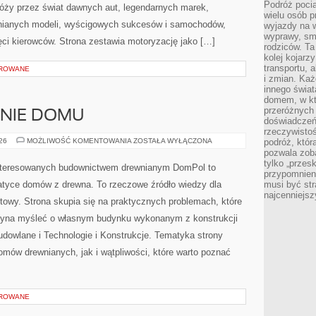
Podróż pocią
róży przez świat dawnych aut, legendarnych marek,
wielu osób p
nianych modeli, wyścigowych sukcesów i samochodów,
wyjazdy na 
wyprawy, sm
ięci kierowców. Strona zestawia motoryzację jako […]
rodziców. Ta
kolej kojarz
transportu, 
OROWANE
i zmian. Każ
innego świa
domem, w któ
przeróżnych 
ENIE DOMU
doświadczeń 
rzeczywisto
OGRÓD
026
MOŻLIWOŚĆ KOMENTOWANIA
ZOSTAŁA WYŁĄCZONA
podróż, któr
I
pozwala zoba
OTOCZENIE
tylko „przes
DOMU
interesowanych budownictwem drewnianym DomPol to
przypomnien
atyce domów z drewna. To rzeczowe źródło wiedzy dla
musi być st
najcenniejs
towy. Strona skupia się na praktycznych problemach, które
czyna myśleć o własnym budynku wykonanym z konstrukcji
dowlane i Technologie i Konstrukcje. Tematyka strony
mów drewnianych, jak i wątpliwości, które warto poznać
OROWANE