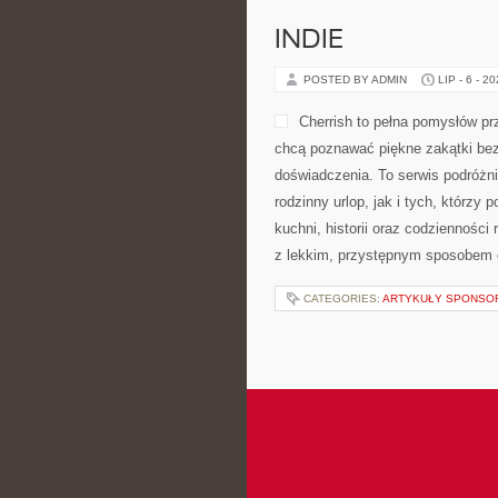
INDIE
POSTED BY ADMIN
LIP - 6 - 2
Cherrish to pełna pomysłów pr
chcą poznawać piękne zakątki bez
doświadczenia. To serwis podróżn
rodzinny urlop, jak i tych, którzy 
kuchni, historii oraz codzienności
z lekkim, przystępnym sposobem 
CATEGORIES:
ARTYKUŁY SPONS