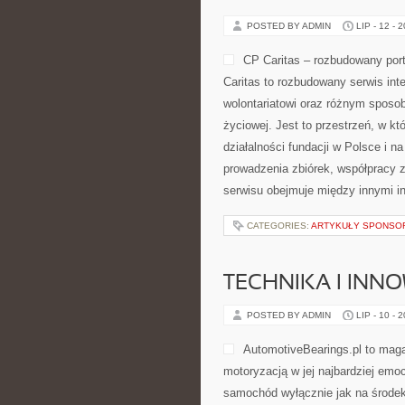
POSTED BY ADMIN
LIP - 12 - 
CP Caritas – rozbudowany port
Caritas to rozbudowany serwis in
wolontariatowi oraz różnym sposob
życiowej. Jest to przestrzeń, w 
działalności fundacji w Polsce i 
prowadzenia zbiórek, współpracy 
serwisu obejmuje między innymi i
CATEGORIES:
ARTYKUŁY SPONS
TECHNIKA I INN
POSTED BY ADMIN
LIP - 10 - 
AutomotiveBearings.pl to maga
motoryzacją w jej najbardziej emoc
samochód wyłącznie jak na środek