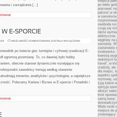
miejsca par
po wielu god
owania i zarządzania […]
pracować na 
patrzeć w ok
OROWANE
w samolocie,
rozprostować
swoboda ruch
czują się mn
S W E-SPORCIE
także wymiar
elektryczne,
węglowy na 
KARIERA
2026
MOŻLIWOŚĆ KOMENTOWANIA
ZOSTAŁA WYŁĄCZONA
samoloty. W
I
BIZNES
zastanawia 
W
ewodnik po świecie gier, turniejów i cyfrowej rywalizacji E-
środowisko, 
E-
SPORCIE
kwestią wyg
zedł ogromną przemianę. To, co dawniej było hobby
niektórych k
niem, obecnie stanowi dynamicznie rozwijające się
travel”, w k
rzadziej, al
rofesjonalni zawodnicy trenują według starannie
dla miejsc, 
aspektu spo
trudniają trenerów, analityków i psychologów, a największe
rozmowę, usł
czność. Polecamy Kariera i Biznes w E-sporcie i Poradniki i
żyją ludzie 
sprzyja spo
włożyć waliz
ktoś opowiad
samą trasę. 
OROWANE
doświadczym
Wiele osób o
miejsce do p
zmieniający 
E