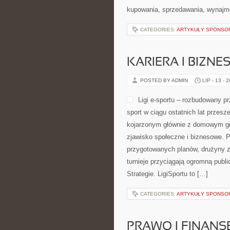
kupowania, sprzedawania, wynajm
CATEGORIES:
ARTYKUŁY SPONS
KARIERA I BIZNE
POSTED BY ADMIN
LIP - 13 - 
Ligi e-sportu – rozbudowany prz
sport w ciągu ostatnich lat przes
kojarzonym głównie z domowym gra
zjawisko społeczne i biznesowe. P
przygotowanych planów, drużyny za
turnieje przyciągają ogromną publi
Strategie. LigiSportu to […]
CATEGORIES:
ARTYKUŁY SPONS
PRAWO I FINANS