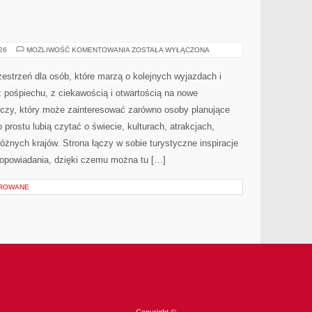
INDIE
026
MOŻLIWOŚĆ KOMENTOWANIA
ZOSTAŁA WYŁĄCZONA
zestrzeń dla osób, które marzą o kolejnych wyjazdach i
 pośpiechu, z ciekawością i otwartością na nowe
iczy, który może zainteresować zarówno osoby planujące
po prostu lubią czytać o świecie, kulturach, atrakcjach,
 różnych krajów. Strona łączy w sobie turystyczne inspiracje
opowiadania, dzięki czemu można tu […]
OROWANE