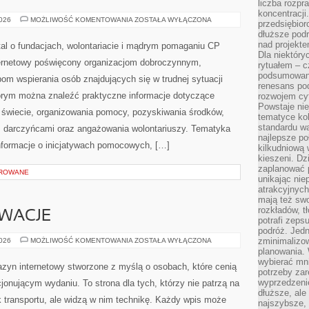
liczba rozpr
koncentracji
PRAWO
2026
MOŻLIWOŚĆ KOMENTOWANIA
ZOSTAŁA WYŁĄCZONA
przedsiębior
I
dłuższe podr
FINANSE
nad projekt
al o fundacjach, wolontariacie i mądrym pomaganiu CP
Dla niektóry
ternetowy poświęcony organizacjom dobroczynnym,
rytuałem – c
podsumowani
om wspierania osób znajdujących się w trudnej sytuacji
renesans pod
którym można znaleźć praktyczne informacje dotyczące
rozwojem cyf
Powstaje ni
na świecie, organizowania pomocy, pozyskiwania środków,
tematyce kol
standardu w
z darczyńcami oraz angażowania wolontariuszy. Tematyka
najlepsze po
nformacje o inicjatywach pomocowych, […]
kilkudniową 
kieszeni. Dz
zaplanować p
OROWANE
unikając nie
atrakcyjnych
mają też sw
rozkładów, t
OWACJE
potrafi zeps
podróż. Jedn
TECHNIKA
zminimalizow
2026
MOŻLIWOŚĆ KOMENTOWANIA
ZOSTAŁA WYŁĄCZONA
I
planowania. 
INNOWACJE
wybierać mni
zyn internetowy stworzone z myślą o osobach, które cenią
potrzeby za
wyprzedzeni
jonującym wydaniu. To strona dla tych, którzy nie patrzą na
dłuższe, ale
 transportu, ale widzą w nim technikę. Każdy wpis może
najszybsze, 