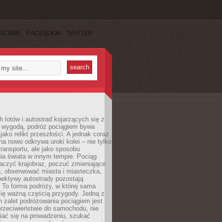
SCRIBE
FACEBOOK
TWITTER
h lotów i autostrad kojarzących się z
i wygodą, podróż pociągiem bywa
jako relikt przeszłości. A jednak coraz
na nowo odkrywa uroki kolei – nie tylko
transportu, ale jako sposobu
ia świata w innym tempie. Pociąg
aczyć krajobraz, poczuć zmieniające
u, obserwować miasta i miasteczka,
pektywy autostrady pozostają
. To forma podróży, w której sama
się ważną częścią przygody. Jedną z
 zalet podróżowania pociągiem jest
przeciwieństwie do samochodu, nie
iać się na prowadzeniu, szukać