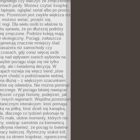
kingowego czy walczyć ze zmęczeniem
zinach jazdy. Możesz czytać książkę,
laptopie, oglądać serial albo po prostu
no. Przestrzeń jest zwykle większa niż
 możesz wstać, przejść się,
 nogi. Dla wielu osób to właśnie ta
u sprawia, że po dłuższej podróży
iej zmęczone. Podróże koleją mają
 ekologiczny. Pociągi, zwłaszcza
 generują znacznie mniejszy ślad
pasażera niż samochody czy
 czasach, gdy coraz więcej osób
się nad wpływem swoich wyborów na
wybór pociągu staje się nie tylko
ody, ale i świadomą decyzją. W
rajach rozwija się wręcz trend „slow
tórym chodzi o podróżowanie wolniej,
e na dłużej – z większym szacunkiem
które się odwiedza. Nie można pominąć
łecznego. W pociągu łatwiej nawiązać
yszeć czyjąś historię, podejrzeć, jak
w innych regionach. Wspólna przestrzeń
ntanicznym interakcjom: ktoś pomaga
kę na półkę, ktoś dzieli się kanapką,
a, dlaczego co tydzień pokonuje tę
To małe, ulotne momenty, których nie
y, siedząc samotnie za kierownicą.
dkrywa również, że pociąg to świetne
racy twórczej. Rytmiczny stukot kół,
się za oknem krajobraz, ograniczona