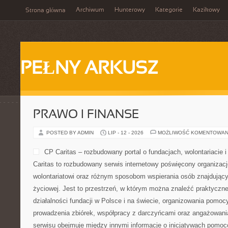
Archiwum
Hunterowy
Kategorie
Kazikowy
Strona główna
PEŁNY ARKUSZ
PRAWO I FINANSE
POSTED BY ADMIN
LIP - 12 - 2026
MOŻLIWOŚĆ KOMENTOWAN
CP Caritas – rozbudowany portal o fundacjach, wolontariaci
Caritas to rozbudowany serwis internetowy poświęcony organiza
wolontariatowi oraz różnym sposobom wspierania osób znajdującyc
życiowej. Jest to przestrzeń, w którym można znaleźć praktyczn
działalności fundacji w Polsce i na świecie, organizowania pomoc
prowadzenia zbiórek, współpracy z darczyńcami oraz angażowani
serwisu obejmuje między innymi informacje o inicjatywach pomo