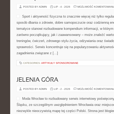
POSTED BY ADMIN
LIP - 4 - 2026
MOŻLIWOŚĆ KOMENTOWAN
Sport i aktywność fizyczna to znacznie więcej niż tylko regula
sposób dbania o zdrowie, dobre samopoczucie oraz codzienną ene
tematyce stanowi rozbudowane kompendium informacji, w którym 
zarówno początkujący, jak i zaawansowany – może znaleźć warto
treningów, ćwiczeń, zdrowego stylu życia, odżywiania oraz świad
sprawności. Serwis koncentruje się na popularyzowaniu aktywnośc
zagadnienia związane z […]
CATEGORIES:
ARTYKUŁY SPONSOROWANE
JELENIA GÓRA
POSTED BY ADMIN
LIP - 2 - 2026
MOŻLIWOŚĆ KOMENTOWAN
Moda Wrocław to rozbudowany serwis internetowy poświęcon
Śląsku, ze szczególnym uwzględnieniem Wrocławia oraz miejscow
niezwykle nieoczywistą mapę tej części Polski. Strona jest blog