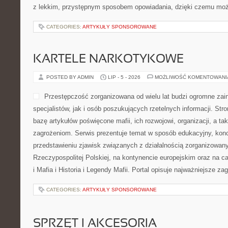
z lekkim, przystępnym sposobem opowiadania, dzięki czemu moż
CATEGORIES:
ARTYKUŁY SPONSOROWANE
KARTELE NARKOTYKOWE
POSTED BY ADMIN
LIP - 5 - 2026
MOŻLIWOŚĆ KOMENTOWAN
Przestępczość zorganizowana od wielu lat budzi ogromne zai
specjalistów, jak i osób poszukujących rzetelnych informacji. St
bazę artykułów poświęcone mafii, ich rozwojowi, organizacji, a 
zagrożeniom. Serwis prezentuje temat w sposób edukacyjny, konc
przedstawieniu zjawisk związanych z działalnością zorganizowan
Rzeczypospolitej Polskiej, na kontynencie europejskim oraz na c
i Mafia i Historia i Legendy Mafii. Portal opisuje najważniejsze za
CATEGORIES:
ARTYKUŁY SPONSOROWANE
SPRZĘT I AKCESORIA