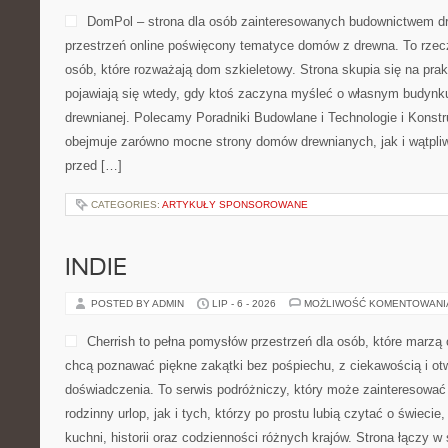
DomPol – strona dla osób zainteresowanych budownictwem 
przestrzeń online poświęcony tematyce domów z drewna. To rzec
osób, które rozważają dom szkieletowy. Strona skupia się na pra
pojawiają się wtedy, gdy ktoś zaczyna myśleć o własnym budynk
drewnianej. Polecamy Poradniki Budowlane i Technologie i Konst
obejmuje zarówno mocne strony domów drewnianych, jak i wątpliw
przed […]
CATEGORIES:
ARTYKUŁY SPONSOROWANE
INDIE
POSTED BY ADMIN
LIP - 6 - 2026
MOŻLIWOŚĆ KOMENTOWAN
Cherrish to pełna pomysłów przestrzeń dla osób, które marzą 
chcą poznawać piękne zakątki bez pośpiechu, z ciekawością i ot
doświadczenia. To serwis podróżniczy, który może zainteresować
rodzinny urlop, jak i tych, którzy po prostu lubią czytać o świecie,
kuchni, historii oraz codzienności różnych krajów. Strona łączy w 