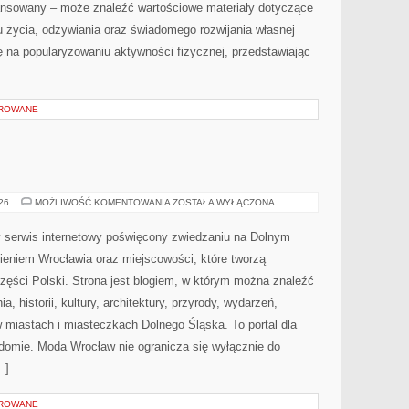
ansowany – może znaleźć wartościowe materiały dotyczące
u życia, odżywiania oraz świadomego rozwijania własnej
ę na popularyzowaniu aktywności fizycznej, przedstawiając
OROWANE
JELENIA
026
MOŻLIWOŚĆ KOMENTOWANIA
ZOSTAŁA WYŁĄCZONA
GÓRA
serwis internetowy poświęcony zwiedzaniu na Dolnym
eniem Wrocławia oraz miejscowości, które tworzą
zęści Polski. Strona jest blogiem, w którym można znaleźć
 historii, kultury, architektury, przyrody, wydarzeń,
w miastach i miasteczkach Dolnego Śląska. To portal dla
adomie. Moda Wrocław nie ogranicza się wyłącznie do
…]
OROWANE