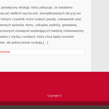
I
UPCYKLING
 poświęcony ekologii, który pokazuje, że świadome
znaczać wielkich wyrzeczeń, skomplikowanych decyzji ani
 którym czytelnik może znaleźć porady, ciekawostki oraz
iennych wyborów, domu, zakupów, podróży, gotowania,
owoczesnych rozwiązań wspierających bardziej zrównoważony
towana z myślą o osobach, które chcą lepiej rozumieć
we, ale jednocześnie szukają […]
OROWANE
Copyright ©