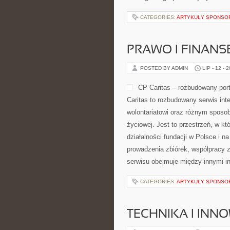
CATEGORIES:
ARTYKUŁY SPONS
PRAWO I FINANS
POSTED BY ADMIN
LIP - 12 - 
CP Caritas – rozbudowany port
Caritas to rozbudowany serwis in
wolontariatowi oraz różnym sposob
życiowej. Jest to przestrzeń, w 
działalności fundacji w Polsce i 
prowadzenia zbiórek, współpracy 
serwisu obejmuje między innymi i
CATEGORIES:
ARTYKUŁY SPONS
TECHNIKA I INN