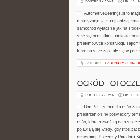
POSTED BY ADMIN
LIP - 10 - 
AutomotiveBearings.pl to maga
motoryzacją w jej najbardziej emoc
samochód wyłącznie jak na środek
stać się początkiem ciekawej pod
przełomowych konstrukcji, zapom
które na stałe zapisały się w pam
CATEGORIES:
ARTYKUŁY SPONS
OGRÓD I OTOCZ
POSTED BY ADMIN
LIP - 9 - 2
DomPol – strona dla osób za
przestrzeń online poświęcony tem
osób, które rozważają dom szkiele
pojawiają się wtedy, gdy ktoś za
drewnianej. Polecamy Poradniki Bu