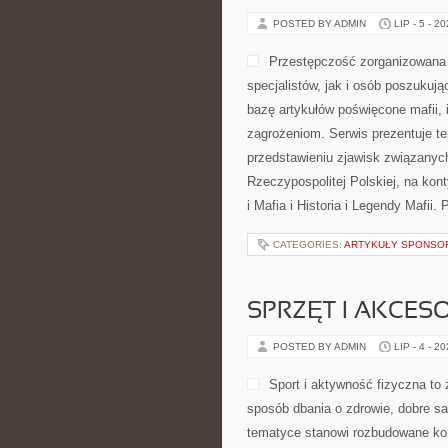
POSTED BY ADMIN
LIP - 5 - 2
Przestępczość zorganizowana 
specjalistów, jak i osób poszukuj
bazę artykułów poświęcone mafii, 
zagrożeniom. Serwis prezentuje t
przedstawieniu zjawisk związanyc
Rzeczypospolitej Polskiej, na kon
i Mafia i Historia i Legendy Mafii.
CATEGORIES:
ARTYKUŁY SPONS
SPRZĘT I AKCES
POSTED BY ADMIN
LIP - 4 - 2
Sport i aktywność fizyczna to z
sposób dbania o zdrowie, dobre s
tematyce stanowi rozbudowane kom