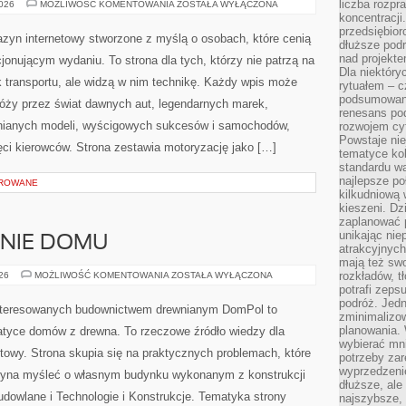
liczba rozpr
TECHNIKA
2026
MOŻLIWOŚĆ KOMENTOWANIA
ZOSTAŁA WYŁĄCZONA
I
koncentracji
INNOWACJE
przedsiębior
zyn internetowy stworzone z myślą o osobach, które cenią
dłuższe podr
nad projekt
jonującym wydaniu. To strona dla tych, którzy nie patrzą na
Dla niektóry
 transportu, ale widzą w nim technikę. Każdy wpis może
rytuałem – c
podsumowani
róży przez świat dawnych aut, legendarnych marek,
renesans pod
nianych modeli, wyścigowych sukcesów i samochodów,
rozwojem cyf
Powstaje ni
ięci kierowców. Strona zestawia motoryzację jako […]
tematyce kol
standardu w
najlepsze po
OROWANE
kilkudniową 
kieszeni. Dz
zaplanować p
unikając nie
ENIE DOMU
atrakcyjnych
mają też sw
OGRÓD
rozkładów, t
026
MOŻLIWOŚĆ KOMENTOWANIA
ZOSTAŁA WYŁĄCZONA
I
potrafi zeps
OTOCZENIE
podróż. Jedn
DOMU
interesowanych budownictwem drewnianym DomPol to
zminimalizow
planowania. 
atyce domów z drewna. To rzeczowe źródło wiedzy dla
wybierać mni
towy. Strona skupia się na praktycznych problemach, które
potrzeby za
wyprzedzeni
czyna myśleć o własnym budynku wykonanym z konstrukcji
dłuższe, ale
dowlane i Technologie i Konstrukcje. Tematyka strony
najszybsze, 