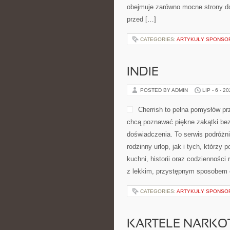
obejmuje zarówno mocne strony do
przed […]
CATEGORIES:
ARTYKUŁY SPONS
INDIE
POSTED BY ADMIN
LIP - 6 - 2
Cherrish to pełna pomysłów pr
chcą poznawać piękne zakątki bez
doświadczenia. To serwis podróżn
rodzinny urlop, jak i tych, którzy 
kuchni, historii oraz codzienności
z lekkim, przystępnym sposobem 
CATEGORIES:
ARTYKUŁY SPONS
KARTELE NARK