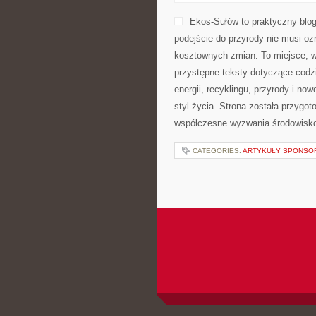
Ekos-Sułów to praktyczny blog
podejście do przyrody nie musi o
kosztownych zmian. To miejsce, w
przystępne teksty dotyczące codz
energii, recyklingu, przyrody i n
styl życia. Strona została przygo
współczesne wyzwania środowisko
CATEGORIES:
ARTYKUŁY SPONS