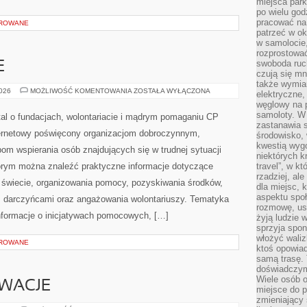
miejsca par
po wielu god
pracować na 
OROWANE
patrzeć w ok
w samolocie,
rozprostować
swoboda ruch
E
czują się mn
także wymiar
PRAWO
2026
MOŻLIWOŚĆ KOMENTOWANIA
ZOSTAŁA WYŁĄCZONA
elektryczne,
I
węglowy na 
FINANSE
samoloty. W
al o fundacjach, wolontariacie i mądrym pomaganiu CP
zastanawia 
ternetowy poświęcony organizacjom dobroczynnym,
środowisko, 
kwestią wyg
om wspierania osób znajdujących się w trudnej sytuacji
niektórych k
którym można znaleźć praktyczne informacje dotyczące
travel”, w k
rzadziej, al
na świecie, organizowania pomocy, pozyskiwania środków,
dla miejsc, 
aspektu spo
z darczyńcami oraz angażowania wolontariuszy. Tematyka
rozmowę, usł
nformacje o inicjatywach pomocowych, […]
żyją ludzie 
sprzyja spo
włożyć waliz
OROWANE
ktoś opowiad
samą trasę. 
doświadczym
Wiele osób o
OWACJE
miejsce do p
zmieniający 