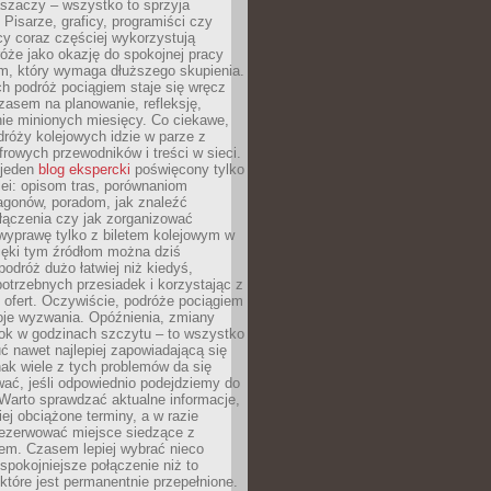
aszaczy – wszystko to sprzyja
. Pisarze, graficy, programiści czy
cy coraz częściej wykorzystują
óże jako okazję do spokojnej pracy
em, który wymaga dłuższego skupienia.
ch podróż pociągiem staje się wręcz
zasem na planowanie, refleksję,
e minionych miesięcy. Co ciekawe,
róży kolejowych idzie w parze z
rowych przewodników i treści w sieci.
ejeden
blog ekspercki
poświęcony tylko
ei: opisom tras, porównaniom
agonów, poradom, jak znaleźć
łączenia czy jak zorganizować
wyprawę tylko z biletem kolejowym w
ięki tym źródłom można dziś
odróż dużo łatwiej niż kiedyś,
potrzebnych przesiadek i korzystając z
 ofert. Oczywiście, podróże pociągiem
oje wyzwania. Opóźnienia, zmiany
łok w godzinach szczytu – to wszystko
uć nawet najlepiej zapowiadającą się
ak wiele z tych problemów da się
ać, jeśli odpowiednio podejdziemy do
Warto sprawdzać aktualne informacje,
ej obciążone terminy, a w razie
rezerwować miejsce siedzące z
em. Czasem lepiej wybrać nieco
 spokojniejsze połączenie niż to
które jest permanentnie przepełnione.