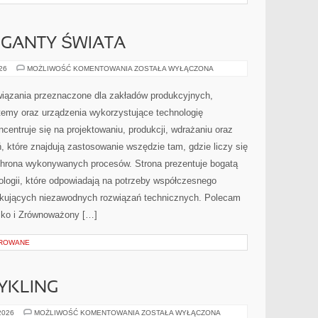
GIGANTY ŚWIATA
CIEKAWOSTKI
026
MOŻLIWOŚĆ KOMENTOWANIA
ZOSTAŁA WYŁĄCZONA
I
GIGANTY
ŚWIATA
ązania przeznaczone dla zakładów produkcyjnych,
temy oraz urządzenia wykorzystujące technologię
centruje się na projektowaniu, produkcji, wdrażaniu oraz
 które znajdują zastosowanie wszędzie tam, gdzie liczy się
chrona wykonywanych procesów. Strona prezentuje bogatą
nologii, które odpowiadają na potrzeby współczesnego
ukujących niezawodnych rozwiązań technicznych. Polecam
isko i Zrównoważony […]
OROWANE
CYKLING
RECYKLING
 2026
MOŻLIWOŚĆ KOMENTOWANIA
ZOSTAŁA WYŁĄCZONA