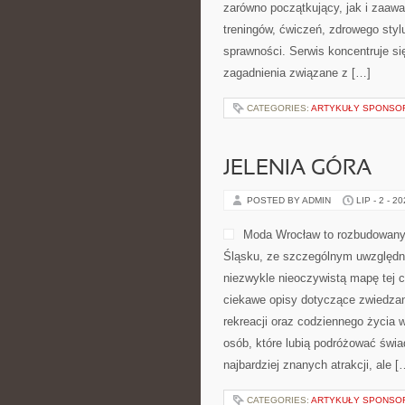
zarówno początkujący, jak i zaaw
treningów, ćwiczeń, zdrowego styl
sprawności. Serwis koncentruje si
zagadnienia związane z […]
CATEGORIES:
ARTYKUŁY SPONS
JELENIA GÓRA
POSTED BY ADMIN
LIP - 2 - 2
Moda Wrocław to rozbudowany 
Śląsku, ze szczególnym uwzględni
niezwykle nieoczywistą mapę tej c
ciekawe opisy dotyczące zwiedzania,
rekreacji oraz codziennego życia 
osób, które lubią podróżować świ
najbardziej znanych atrakcji, ale [
CATEGORIES:
ARTYKUŁY SPONS