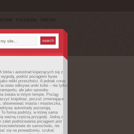
SCRIBE
FACEBOOK
TWITTER
h lotów i autostrad kojarzących się z
i wygodą, podróż pociągiem bywa
jako relikt przeszłości. A jednak coraz
na nowo odkrywa uroki kolei – nie tylko
transportu, ale jako sposobu
ia świata w innym tempie. Pociąg
aczyć krajobraz, poczuć zmieniające
u, obserwować miasta i miasteczka,
pektywy autostrady pozostają
. To forma podróży, w której sama
się ważną częścią przygody. Jedną z
 zalet podróżowania pociągiem jest
przeciwieństwie do samochodu, nie
iać się na prowadzeniu, szukać