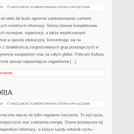
KARTELE
026
MOŻLIWOŚĆ KOMENTOWANIA
ZOSTAŁA WYŁĄCZONA
NARKOTYKOWE
od wielu lat budzi ogromne zainteresowanie zarówno
ących rzetelnych informacji. Strona stanowi kompleksowe
ich rozwojowi, organizacji, a także współczesnym
emat w sposób edukacyjny, koncentrując się na
h z działalnością zorganizowanych grup przestępczych w
tynencie europejskim oraz na całym globie. Polecam Kultura
 Portal opisuje najważniejsze zagadnienia […]
OROWANE
ORIA
SPRZĘT
026
MOŻLIWOŚĆ KOMENTOWANIA
ZOSTAŁA WYŁĄCZONA
I
AKCESORIA
nacznie więcej niż tylko regularne ćwiczenia. To styl życia,
amopoczucie oraz codzienną energię. Strona poświęcona tej
pendium informacji, w którym każdy miłośnik ruchu –