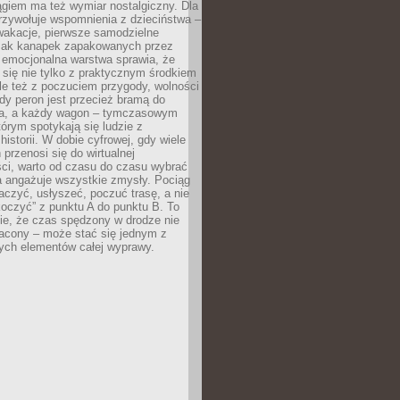
giem ma też wymiar nostalgiczny. Dla
rzywołuje wspomnienia z dzieciństwa –
wakacje, pierwsze samodzielne
ak kanapek zapakowanych przez
 emocjonalna warstwa sprawia, że
y się nie tylko z praktycznym środkiem
ale też z poczuciem przygody, wolności
dy peron jest przecież bramą do
ta, a każdy wagon – tymczasowym
rym spotykają się ludzie z
historii. W dobie cyfrowej, gdy wiele
przenosi się do wirtualnej
ści, warto od czasu do czasu wybrać
a angażuje wszystkie zmysły. Pociąg
czyć, usłyszeć, poczuć trasę, a nie
koczyć” z punktu A do punktu B. To
ie, że czas spędzony w drodze nie
racony – może stać się jednym z
zych elementów całej wyprawy.