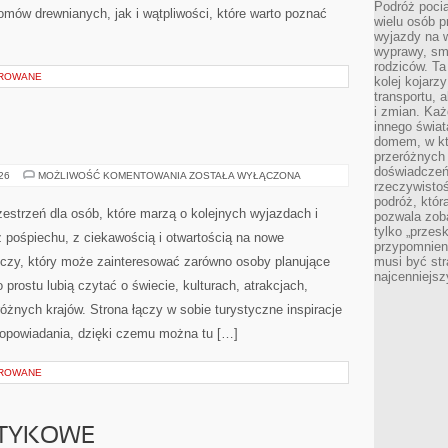
Podróż pocią
mów drewnianych, jak i wątpliwości, które warto poznać
wielu osób p
wyjazdy na 
wyprawy, sm
rodziców. Ta
OROWANE
kolej kojarz
transportu, 
i zmian. Każ
innego świa
domem, w któ
przeróżnych 
doświadczeń 
INDIE
026
MOŻLIWOŚĆ KOMENTOWANIA
ZOSTAŁA WYŁĄCZONA
rzeczywisto
podróż, któr
zestrzeń dla osób, które marzą o kolejnych wyjazdach i
pozwala zoba
tylko „przes
 pośpiechu, z ciekawością i otwartością na nowe
przypomnien
iczy, który może zainteresować zarówno osoby planujące
musi być st
najcenniejs
po prostu lubią czytać o świecie, kulturach, atrakcjach,
 różnych krajów. Strona łączy w sobie turystyczne inspiracje
opowiadania, dzięki czemu można tu […]
OROWANE
OTYKOWE