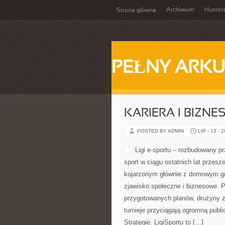
Archiwum
Hunter
Strona główna
PEŁNY ARKU
KARIERA I BIZNE
POSTED BY ADMIN
LIP - 13 - 
Ligi e-sportu – rozbudowany prz
sport w ciągu ostatnich lat przes
kojarzonym głównie z domowym gra
zjawisko społeczne i biznesowe. P
przygotowanych planów, drużyny za
turnieje przyciągają ogromną publi
Strategie. LigiSportu to […]