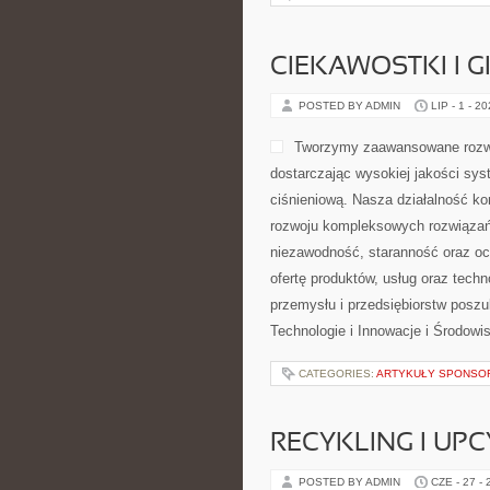
CIEKAWOSTKI I 
POSTED BY ADMIN
LIP - 1 - 2
Tworzymy zaawansowane rozwi
dostarczając wysokiej jakości sys
ciśnieniową. Nasza działalność kon
rozwoju kompleksowych rozwiązań,
niezawodność, staranność oraz o
ofertę produktów, usług oraz tech
przemysłu i przedsiębiorstw posz
Technologie i Innowacje i Środow
CATEGORIES:
ARTYKUŁY SPONS
RECYKLING I UP
POSTED BY ADMIN
CZE - 27 -