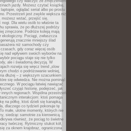
kingowego czy walczyć ze zmęczeniem
zinach jazdy. Możesz czytać książkę,
laptopie, oglądać serial albo po prostu
no. Przestrzeń jest zwykle większa niż
 możesz wstać, przejść się,
 nogi. Dla wielu osób to właśnie ta
u sprawia, że po dłuższej podróży
iej zmęczone. Podróże koleją mają
 ekologiczny. Pociągi, zwłaszcza
 generują znacznie mniejszy ślad
pasażera niż samochody czy
 czasach, gdy coraz więcej osób
się nad wpływem swoich wyborów na
wybór pociągu staje się nie tylko
ody, ale i świadomą decyzją. W
rajach rozwija się wręcz trend „slow
tórym chodzi o podróżowanie wolniej,
e na dłużej – z większym szacunkiem
które się odwiedza. Nie można pominąć
łecznego. W pociągu łatwiej nawiązać
yszeć czyjąś historię, podejrzeć, jak
w innych regionach. Wspólna przestrzeń
ntanicznym interakcjom: ktoś pomaga
kę na półkę, ktoś dzieli się kanapką,
a, dlaczego co tydzień pokonuje tę
To małe, ulotne momenty, których nie
y, siedząc samotnie za kierownicą.
dkrywa również, że pociąg to świetne
racy twórczej. Rytmiczny stukot kół,
się za oknem krajobraz, ograniczona