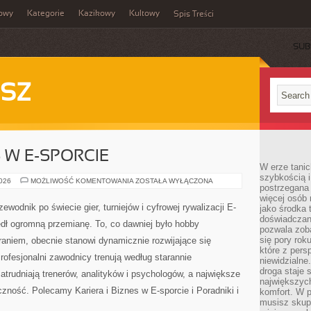
owy
Kategorie
Kazikowy
Kultowy
Spis Treści
SUB
SZ
S W E-SPORCIE
W erze tanic
szybkością 
KARIERA
2026
MOŻLIWOŚĆ KOMENTOWANIA
ZOSTAŁA WYŁĄCZONA
postrzegana 
I
BIZNES
więcej osób 
W
ewodnik po świecie gier, turniejów i cyfrowej rywalizacji E-
jako środka 
E-
doświadczan
SPORCIE
zedł ogromną przemianę. To, co dawniej było hobby
pozwala zob
się pory rok
niem, obecnie stanowi dynamicznie rozwijające się
które z pers
rofesjonalni zawodnicy trenują według starannie
niewidzialne
droga staje 
trudniają trenerów, analityków i psychologów, a największe
największych
czność. Polecamy Kariera i Biznes w E-sporcie i Poradniki i
komfort. W 
musisz skup