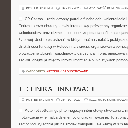
POSTED BY ADMIN
LIP - 12 - 2026
MOŻLIWOŚĆ KOMENTOWAN
CP Caritas – rozbudowany portal o fundacjach, wolontariaci
Caritas to rozbudowany serwis internetowy poświęcony organiza
wolontariatowi oraz różnym sposobom wspierania osób znajdującyc
życiowej. Jest to przestrzeń, w którym można znaleźć praktyczn
działalności fundacji w Polsce i na świecie, organizowania pomoc
prowadzenia zbiórek, współpracy z darczyńcami oraz angażowani
serwisu obejmuje między innymi informacje o inicjatywach pomo
CATEGORIES:
ARTYKUŁY SPONSOROWANE
TECHNIKA I INNOWACJE
POSTED BY ADMIN
LIP - 10 - 2026
MOŻLIWOŚĆ KOMENTOWAN
AutomotiveBearings.pl to magazyn internetowy stworzone z m
motoryzacją w jej najbardziej emocjonującym wydaniu. To strona d
samochód wyłącznie jak na środek transportu, ale widzą w nim t