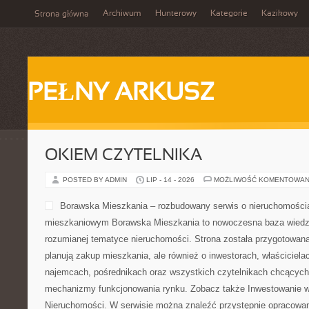
Archiwum
Hunterowy
Kategorie
Kazikowy
Strona główna
PEŁNY ARKUSZ
OKIEM CZYTELNIKA
POSTED BY ADMIN
LIP - 14 - 2026
MOŻLIWOŚĆ KOMENTOWAN
Borawska Mieszkania – rozbudowany serwis o nieruchomościa
mieszkaniowym Borawska Mieszkania to nowoczesna baza wiedz
rozumianej tematyce nieruchomości. Strona została przygotowana
planują zakup mieszkania, ale również o inwestorach, właściciela
najemcach, pośrednikach oraz wszystkich czytelnikach chcących 
mechanizmy funkcjonowania rynku. Zobacz także Inwestowanie w
Nieruchomości. W serwisie można znaleźć przystępnie opracowan