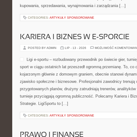
kupowania, sprzedawania, wynajmowania i zarządzania […]
CATEGORIES:
ARTYKUŁY SPONSOROWANE
KARIERA I BIZNES W E-SPORCIE
POSTED BY ADMIN
LIP - 13 - 2026
MOŻLIWOŚĆ KOMENTOWAN
Ligi e-sportu – rozbudowany przewodnik po świecie gier, turniej
sport w ciągu ostatnich lat przeszedł ogromną przemianę. To, co 
kojarzonym głównie z domowym graniem, obecnie stanowi dynamic
zjawisko społeczne i biznesowe. Profesjonalni zawodnicy trenują 
przygotowanych planów, drużyny zatrudniają trenerów, analityków
turnieje przyciągają ogromną publiczność. Polecamy Kariera i Bizn
Strategie. LigiSportu to […]
CATEGORIES:
ARTYKUŁY SPONSOROWANE
PRAWO I FINANSE