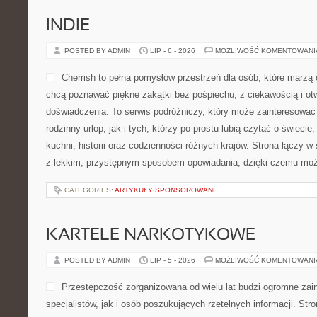
INDIE
POSTED BY ADMIN
LIP - 6 - 2026
MOŻLIWOŚĆ KOMENTOWAN
Cherrish to pełna pomysłów przestrzeń dla osób, które marzą 
chcą poznawać piękne zakątki bez pośpiechu, z ciekawością i ot
doświadczenia. To serwis podróżniczy, który może zainteresować
rodzinny urlop, jak i tych, którzy po prostu lubią czytać o świecie,
kuchni, historii oraz codzienności różnych krajów. Strona łączy w 
z lekkim, przystępnym sposobem opowiadania, dzięki czemu moż
CATEGORIES:
ARTYKUŁY SPONSOROWANE
KARTELE NARKOTYKOWE
POSTED BY ADMIN
LIP - 5 - 2026
MOŻLIWOŚĆ KOMENTOWAN
Przestępczość zorganizowana od wielu lat budzi ogromne zai
specjalistów, jak i osób poszukujących rzetelnych informacji. St