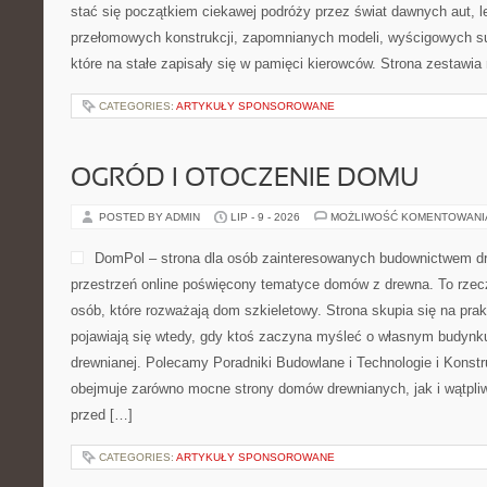
stać się początkiem ciekawej podróży przez świat dawnych aut, 
przełomowych konstrukcji, zapomnianych modeli, wyścigowych 
które na stałe zapisały się w pamięci kierowców. Strona zestawia
CATEGORIES:
ARTYKUŁY SPONSOROWANE
OGRÓD I OTOCZENIE DOMU
POSTED BY ADMIN
LIP - 9 - 2026
MOŻLIWOŚĆ KOMENTOWAN
DomPol – strona dla osób zainteresowanych budownictwem 
przestrzeń online poświęcony tematyce domów z drewna. To rzec
osób, które rozważają dom szkieletowy. Strona skupia się na pra
pojawiają się wtedy, gdy ktoś zaczyna myśleć o własnym budynk
drewnianej. Polecamy Poradniki Budowlane i Technologie i Konst
obejmuje zarówno mocne strony domów drewnianych, jak i wątpliw
przed […]
CATEGORIES:
ARTYKUŁY SPONSOROWANE