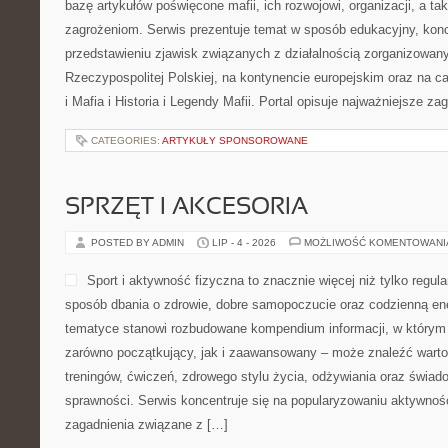
bazę artykułów poświęcone mafii, ich rozwojowi, organizacji, a 
zagrożeniom. Serwis prezentuje temat w sposób edukacyjny, konc
przedstawieniu zjawisk związanych z działalnością zorganizowan
Rzeczypospolitej Polskiej, na kontynencie europejskim oraz na c
i Mafia i Historia i Legendy Mafii. Portal opisuje najważniejsze za
CATEGORIES:
ARTYKUŁY SPONSOROWANE
SPRZĘT I AKCESORIA
POSTED BY ADMIN
LIP - 4 - 2026
MOŻLIWOŚĆ KOMENTOWAN
Sport i aktywność fizyczna to znacznie więcej niż tylko regula
sposób dbania o zdrowie, dobre samopoczucie oraz codzienną ene
tematyce stanowi rozbudowane kompendium informacji, w którym 
zarówno początkujący, jak i zaawansowany – może znaleźć warto
treningów, ćwiczeń, zdrowego stylu życia, odżywiania oraz świad
sprawności. Serwis koncentruje się na popularyzowaniu aktywnośc
zagadnienia związane z […]