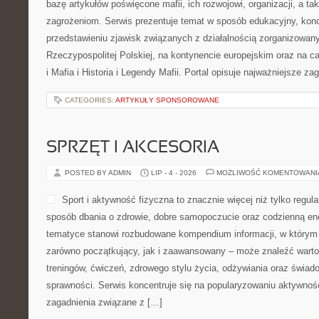
bazę artykułów poświęcone mafii, ich rozwojowi, organizacji, a 
zagrożeniom. Serwis prezentuje temat w sposób edukacyjny, konc
przedstawieniu zjawisk związanych z działalnością zorganizowan
Rzeczypospolitej Polskiej, na kontynencie europejskim oraz na c
i Mafia i Historia i Legendy Mafii. Portal opisuje najważniejsze za
CATEGORIES:
ARTYKUŁY SPONSOROWANE
SPRZĘT I AKCESORIA
POSTED BY ADMIN
LIP - 4 - 2026
MOŻLIWOŚĆ KOMENTOWAN
Sport i aktywność fizyczna to znacznie więcej niż tylko regula
sposób dbania o zdrowie, dobre samopoczucie oraz codzienną ene
tematyce stanowi rozbudowane kompendium informacji, w którym 
zarówno początkujący, jak i zaawansowany – może znaleźć warto
treningów, ćwiczeń, zdrowego stylu życia, odżywiania oraz świad
sprawności. Serwis koncentruje się na popularyzowaniu aktywnośc
zagadnienia związane z […]