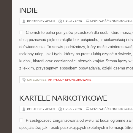
INDIE
POSTED BY ADMIN
LIP - 6 - 2026
MOŻLIWOŚĆ KOMENTOWAN
Cherrish to pełna pomysłów przestrzeń dla osób, które marzą 
chcą poznawać piękne zakątki bez pośpiechu, z ciekawością i ot
doświadczenia. To serwis podróżniczy, który może zainteresować
rodzinny urlop, jak i tych, którzy po prostu lubią czytać o świecie,
kuchni, historii oraz codzienności różnych krajów. Strona łączy w 
z lekkim, przystępnym sposobem opowiadania, dzięki czemu moż
CATEGORIES:
ARTYKUŁY SPONSOROWANE
KARTELE NARKOTYKOWE
POSTED BY ADMIN
LIP - 5 - 2026
MOŻLIWOŚĆ KOMENTOWAN
Przestępczość zorganizowana od wielu lat budzi ogromne zai
specjalistów, jak i osób poszukujących rzetelnych informacji. St