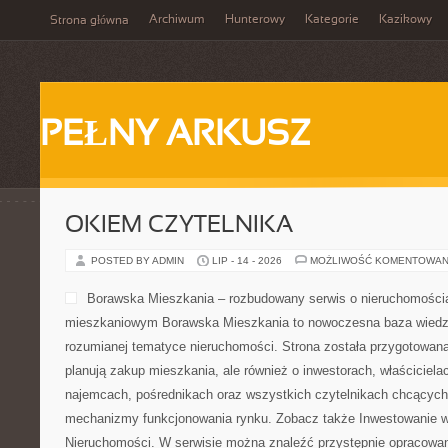
Archiwum
Hunterowy
Kategorie
Kazikowy
Strona główna
PEŁNY ARKUSZ
OKIEM CZYTELNIKA
POSTED BY ADMIN
LIP - 14 - 2026
MOŻLIWOŚĆ KOMENTOWAN
Borawska Mieszkania – rozbudowany serwis o nieruchomościa
mieszkaniowym Borawska Mieszkania to nowoczesna baza wiedz
rozumianej tematyce nieruchomości. Strona została przygotowana
planują zakup mieszkania, ale również o inwestorach, właściciela
najemcach, pośrednikach oraz wszystkich czytelnikach chcących 
mechanizmy funkcjonowania rynku. Zobacz także Inwestowanie w
Nieruchomości. W serwisie można znaleźć przystępnie opracowan