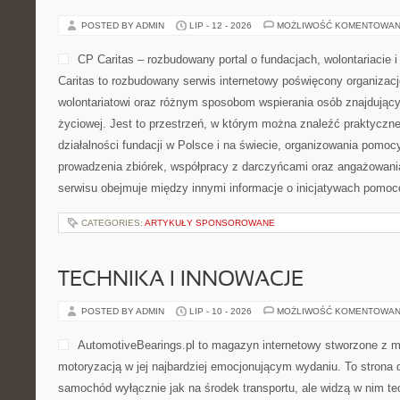
POSTED BY ADMIN
LIP - 12 - 2026
MOŻLIWOŚĆ KOMENTOWAN
CP Caritas – rozbudowany portal o fundacjach, wolontariaci
Caritas to rozbudowany serwis internetowy poświęcony organiza
wolontariatowi oraz różnym sposobom wspierania osób znajdującyc
życiowej. Jest to przestrzeń, w którym można znaleźć praktyczn
działalności fundacji w Polsce i na świecie, organizowania pomoc
prowadzenia zbiórek, współpracy z darczyńcami oraz angażowani
serwisu obejmuje między innymi informacje o inicjatywach pomo
CATEGORIES:
ARTYKUŁY SPONSOROWANE
TECHNIKA I INNOWACJE
POSTED BY ADMIN
LIP - 10 - 2026
MOŻLIWOŚĆ KOMENTOWAN
AutomotiveBearings.pl to magazyn internetowy stworzone z m
motoryzacją w jej najbardziej emocjonującym wydaniu. To strona d
samochód wyłącznie jak na środek transportu, ale widzą w nim t