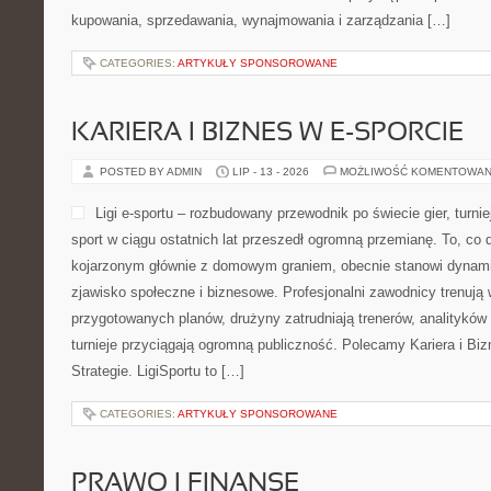
kupowania, sprzedawania, wynajmowania i zarządzania […]
CATEGORIES:
ARTYKUŁY SPONSOROWANE
KARIERA I BIZNES W E-SPORCIE
POSTED BY ADMIN
LIP - 13 - 2026
MOŻLIWOŚĆ KOMENTOWAN
Ligi e-sportu – rozbudowany przewodnik po świecie gier, turniej
sport w ciągu ostatnich lat przeszedł ogromną przemianę. To, co 
kojarzonym głównie z domowym graniem, obecnie stanowi dynamic
zjawisko społeczne i biznesowe. Profesjonalni zawodnicy trenują 
przygotowanych planów, drużyny zatrudniają trenerów, analityków
turnieje przyciągają ogromną publiczność. Polecamy Kariera i Bizn
Strategie. LigiSportu to […]
CATEGORIES:
ARTYKUŁY SPONSOROWANE
PRAWO I FINANSE