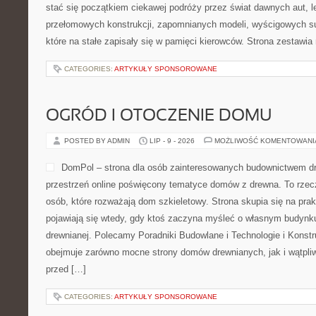
stać się początkiem ciekawej podróży przez świat dawnych aut, 
przełomowych konstrukcji, zapomnianych modeli, wyścigowych 
które na stałe zapisały się w pamięci kierowców. Strona zestawia
CATEGORIES:
ARTYKUŁY SPONSOROWANE
OGRÓD I OTOCZENIE DOMU
POSTED BY ADMIN
LIP - 9 - 2026
MOŻLIWOŚĆ KOMENTOWAN
DomPol – strona dla osób zainteresowanych budownictwem 
przestrzeń online poświęcony tematyce domów z drewna. To rzec
osób, które rozważają dom szkieletowy. Strona skupia się na pra
pojawiają się wtedy, gdy ktoś zaczyna myśleć o własnym budynk
drewnianej. Polecamy Poradniki Budowlane i Technologie i Konst
obejmuje zarówno mocne strony domów drewnianych, jak i wątpliw
przed […]
CATEGORIES:
ARTYKUŁY SPONSOROWANE