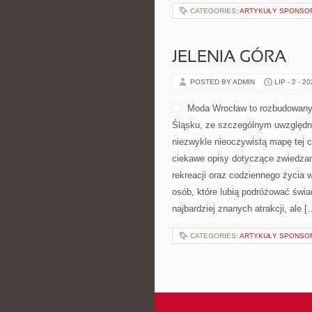
CATEGORIES:
ARTYKUŁY SPONS
JELENIA GÓRA
POSTED BY ADMIN
LIP - 2 - 2
Moda Wrocław to rozbudowany 
Śląsku, ze szczególnym uwzględni
niezwykle nieoczywistą mapę tej c
ciekawe opisy dotyczące zwiedzania,
rekreacji oraz codziennego życia 
osób, które lubią podróżować świ
najbardziej znanych atrakcji, ale [
CATEGORIES:
ARTYKUŁY SPONS