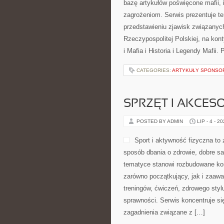
bazę artykułów poświęcone mafii, 
zagrożeniom. Serwis prezentuje t
przedstawieniu zjawisk związanyc
Rzeczypospolitej Polskiej, na kon
i Mafia i Historia i Legendy Mafii.
CATEGORIES:
ARTYKUŁY SPONS
SPRZĘT I AKCES
POSTED BY ADMIN
LIP - 4 - 2
Sport i aktywność fizyczna to z
sposób dbania o zdrowie, dobre s
tematyce stanowi rozbudowane kom
zarówno początkujący, jak i zaaw
treningów, ćwiczeń, zdrowego styl
sprawności. Serwis koncentruje si
zagadnienia związane z […]