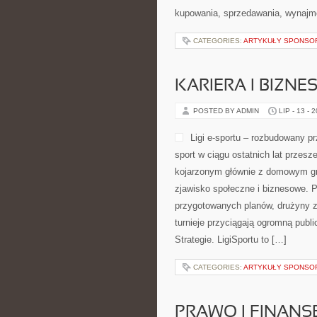
kupowania, sprzedawania, wynajm
CATEGORIES:
ARTYKUŁY SPONS
KARIERA I BIZNE
POSTED BY ADMIN
LIP - 13 - 
Ligi e-sportu – rozbudowany prz
sport w ciągu ostatnich lat przes
kojarzonym głównie z domowym gra
zjawisko społeczne i biznesowe. P
przygotowanych planów, drużyny za
turnieje przyciągają ogromną publi
Strategie. LigiSportu to […]
CATEGORIES:
ARTYKUŁY SPONS
PRAWO I FINANS