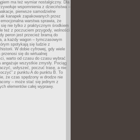
giem ma też wymiar nostalgiczny. Dla
rzywołuje wspomnienia z dzieciństwa –
wakacje, pierwsze samodzielne
ak kanapek zapakowanych przez
 emocjonalna warstwa sprawia, że
y się nie tylko z praktycznym środkiem
ale też z poczuciem przygody, wolności
dy peron jest przecież bramą do
ta, a każdy wagon – tymczasowym
rym spotykają się ludzie z
historii. W dobie cyfrowej, gdy wiele
przenosi się do wirtualnej
ści, warto od czasu do czasu wybrać
a angażuje wszystkie zmysły. Pociąg
czyć, usłyszeć, poczuć trasę, a nie
koczyć” z punktu A do punktu B. To
ie, że czas spędzony w drodze nie
racony – może stać się jednym z
zych elementów całej wyprawy.