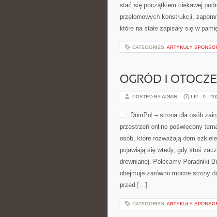
stać się początkiem ciekawej pod
przełomowych konstrukcji, zapom
które na stałe zapisały się w pam
CATEGORIES:
ARTYKUŁY SPONS
OGRÓD I OTOCZ
POSTED BY ADMIN
LIP - 9 - 2
DomPol – strona dla osób za
przestrzeń online poświęcony tem
osób, które rozważają dom szkiele
pojawiają się wtedy, gdy ktoś za
drewnianej. Polecamy Poradniki Bu
obejmuje zarówno mocne strony do
przed […]
CATEGORIES:
ARTYKUŁY SPONS