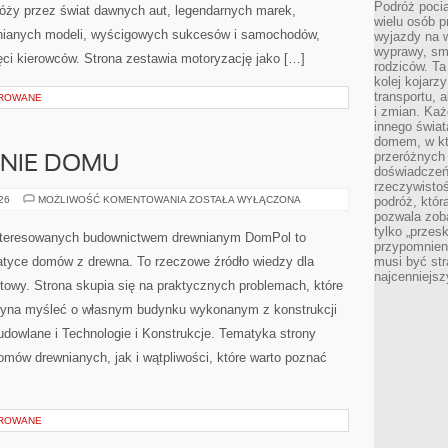
Podróż pocią
róży przez świat dawnych aut, legendarnych marek,
wielu osób p
nianych modeli, wyścigowych sukcesów i samochodów,
wyjazdy na 
wyprawy, sm
ięci kierowców. Strona zestawia motoryzację jako […]
rodziców. Ta
kolej kojarz
transportu, 
OROWANE
i zmian. Każ
innego świa
domem, w któ
przeróżnych 
ENIE DOMU
doświadczeń 
rzeczywisto
OGRÓD
026
MOŻLIWOŚĆ KOMENTOWANIA
ZOSTAŁA WYŁĄCZONA
podróż, któr
I
pozwala zoba
OTOCZENIE
tylko „przes
DOMU
interesowanych budownictwem drewnianym DomPol to
przypomnien
atyce domów z drewna. To rzeczowe źródło wiedzy dla
musi być st
najcenniejs
towy. Strona skupia się na praktycznych problemach, które
czyna myśleć o własnym budynku wykonanym z konstrukcji
dowlane i Technologie i Konstrukcje. Tematyka strony
mów drewnianych, jak i wątpliwości, które warto poznać
OROWANE