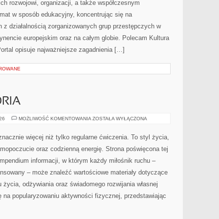
ich rozwojowi, organizacji, a także współczesnym
emat w sposób edukacyjny, koncentrując się na
h z działalnością zorganizowanych grup przestępczych w
tynencie europejskim oraz na całym globie. Polecam Kultura
 Portal opisuje najważniejsze zagadnienia […]
OROWANE
ORIA
SPRZĘT
026
MOŻLIWOŚĆ KOMENTOWANIA
ZOSTAŁA WYŁĄCZONA
I
AKCESORIA
nacznie więcej niż tylko regularne ćwiczenia. To styl życia,
amopoczucie oraz codzienną energię. Strona poświęcona tej
pendium informacji, w którym każdy miłośnik ruchu –
ansowany – może znaleźć wartościowe materiały dotyczące
u życia, odżywiania oraz świadomego rozwijania własnej
ę na popularyzowaniu aktywności fizycznej, przedstawiając