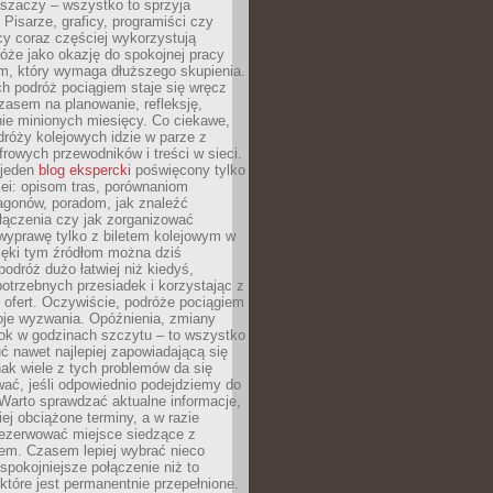
aszaczy – wszystko to sprzyja
. Pisarze, graficy, programiści czy
cy coraz częściej wykorzystują
óże jako okazję do spokojnej pracy
em, który wymaga dłuższego skupienia.
ch podróż pociągiem staje się wręcz
zasem na planowanie, refleksję,
e minionych miesięcy. Co ciekawe,
róży kolejowych idzie w parze z
rowych przewodników i treści w sieci.
ejeden
blog ekspercki
poświęcony tylko
ei: opisom tras, porównaniom
agonów, poradom, jak znaleźć
łączenia czy jak zorganizować
wyprawę tylko z biletem kolejowym w
ięki tym źródłom można dziś
odróż dużo łatwiej niż kiedyś,
potrzebnych przesiadek i korzystając z
 ofert. Oczywiście, podróże pociągiem
oje wyzwania. Opóźnienia, zmiany
łok w godzinach szczytu – to wszystko
uć nawet najlepiej zapowiadającą się
ak wiele z tych problemów da się
ać, jeśli odpowiednio podejdziemy do
Warto sprawdzać aktualne informacje,
ej obciążone terminy, a w razie
rezerwować miejsce siedzące z
em. Czasem lepiej wybrać nieco
 spokojniejsze połączenie niż to
które jest permanentnie przepełnione.