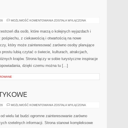
INDIE
026
MOŻLIWOŚĆ KOMENTOWANIA
ZOSTAŁA WYŁĄCZONA
zestrzeń dla osób, które marzą o kolejnych wyjazdach i
 pośpiechu, z ciekawością i otwartością na nowe
iczy, który może zainteresować zarówno osoby planujące
po prostu lubią czytać o świecie, kulturach, atrakcjach,
 różnych krajów. Strona łączy w sobie turystyczne inspiracje
opowiadania, dzięki czemu można tu […]
OROWANE
OTYKOWE
KARTELE
026
MOŻLIWOŚĆ KOMENTOWANIA
ZOSTAŁA WYŁĄCZONA
NARKOTYKOWE
od wielu lat budzi ogromne zainteresowanie zarówno
ących rzetelnych informacji. Strona stanowi kompleksowe