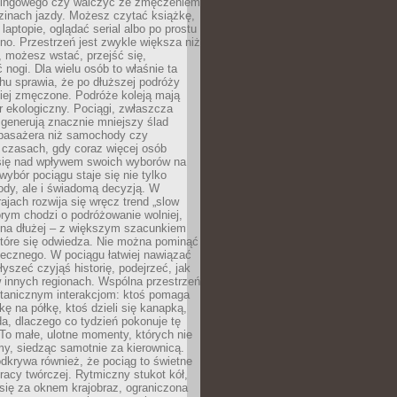
kingowego czy walczyć ze zmęczeniem
zinach jazdy. Możesz czytać książkę,
laptopie, oglądać serial albo po prostu
no. Przestrzeń jest zwykle większa niż
 możesz wstać, przejść się,
 nogi. Dla wielu osób to właśnie ta
u sprawia, że po dłuższej podróży
iej zmęczone. Podróże koleją mają
 ekologiczny. Pociągi, zwłaszcza
 generują znacznie mniejszy ślad
pasażera niż samochody czy
 czasach, gdy coraz więcej osób
się nad wpływem swoich wyborów na
wybór pociągu staje się nie tylko
ody, ale i świadomą decyzją. W
rajach rozwija się wręcz trend „slow
tórym chodzi o podróżowanie wolniej,
e na dłużej – z większym szacunkiem
które się odwiedza. Nie można pominąć
łecznego. W pociągu łatwiej nawiązać
yszeć czyjąś historię, podejrzeć, jak
w innych regionach. Wspólna przestrzeń
ntanicznym interakcjom: ktoś pomaga
kę na półkę, ktoś dzieli się kanapką,
a, dlaczego co tydzień pokonuje tę
To małe, ulotne momenty, których nie
y, siedząc samotnie za kierownicą.
dkrywa również, że pociąg to świetne
racy twórczej. Rytmiczny stukot kół,
się za oknem krajobraz, ograniczona