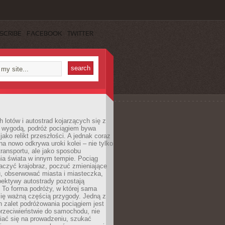
SCRIBE
FACEBOOK
TWITTER
h lotów i autostrad kojarzących się z
i wygodą, podróż pociągiem bywa
jako relikt przeszłości. A jednak coraz
na nowo odkrywa uroki kolei – nie tylko
transportu, ale jako sposobu
ia świata w innym tempie. Pociąg
aczyć krajobraz, poczuć zmieniające
u, obserwować miasta i miasteczka,
pektywy autostrady pozostają
. To forma podróży, w której sama
się ważną częścią przygody. Jedną z
 zalet podróżowania pociągiem jest
przeciwieństwie do samochodu, nie
iać się na prowadzeniu, szukać