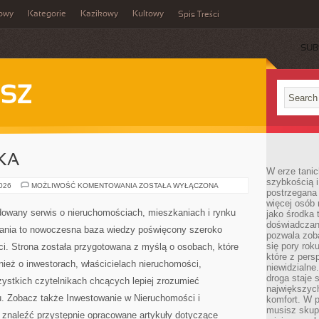
owy
Kategorie
Kazikowy
Kultowy
Spis Treści
SUB
SZ
KA
W erze tanic
szybkością 
OKIEM
2026
MOŻLIWOŚĆ KOMENTOWANIA
ZOSTAŁA WYŁĄCZONA
postrzegana 
CZYTELNIKA
więcej osób 
owany serwis o nieruchomościach, mieszkaniach i rynku
jako środka 
doświadczan
nia to nowoczesna baza wiedzy poświęcony szeroko
pozwala zob
się pory rok
i. Strona została przygotowana z myślą o osobach, które
które z pers
nież o inwestorach, właścicielach nieruchomości,
niewidzialne
droga staje 
ystkich czytelnikach chcących lepiej zrozumieć
największych
. Zobacz także Inwestowanie w Nieruchomości i
komfort. W 
musisz skup
znaleźć przystępnie opracowane artykuły dotyczące