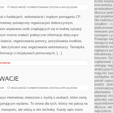
liczba rozpr
koncentracji
PRAWO
2026
MOŻLIWOŚĆ KOMENTOWANIA
ZOSTAŁA WYŁĄCZONA
przedsiębior
I
dłuższe podr
FINANSE
nad projekt
al o fundacjach, wolontariacie i mądrym pomaganiu CP
Dla niektóry
ternetowy poświęcony organizacjom dobroczynnym,
rytuałem – c
podsumowani
om wspierania osób znajdujących się w trudnej sytuacji
renesans pod
którym można znaleźć praktyczne informacje dotyczące
rozwojem cyf
Powstaje ni
na świecie, organizowania pomocy, pozyskiwania środków,
tematyce kol
standardu w
z darczyńcami oraz angażowania wolontariuszy. Tematyka
najlepsze po
nformacje o inicjatywach pomocowych, […]
kilkudniową 
kieszeni. Dz
zaplanować p
OROWANE
unikając nie
atrakcyjnych
mają też sw
rozkładów, t
OWACJE
potrafi zeps
podróż. Jedn
TECHNIKA
zminimalizow
2026
MOŻLIWOŚĆ KOMENTOWANIA
ZOSTAŁA WYŁĄCZONA
I
planowania. 
INNOWACJE
wybierać mni
zyn internetowy stworzone z myślą o osobach, które cenią
potrzeby za
wyprzedzeni
jonującym wydaniu. To strona dla tych, którzy nie patrzą na
dłuższe, ale
 transportu, ale widzą w nim technikę. Każdy wpis może
najszybsze, 