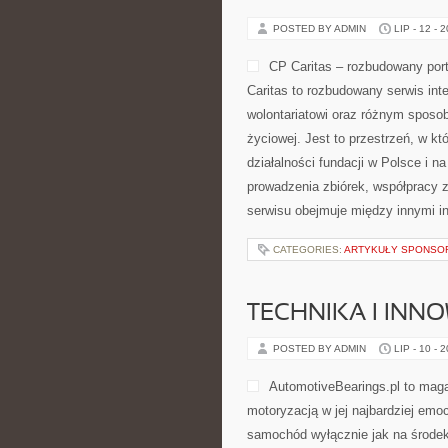
POSTED BY ADMIN
LIP - 12 - 
CP Caritas – rozbudowany port
Caritas to rozbudowany serwis in
wolontariatowi oraz różnym sposob
życiowej. Jest to przestrzeń, w 
działalności fundacji w Polsce i 
prowadzenia zbiórek, współpracy 
serwisu obejmuje między innymi i
CATEGORIES:
ARTYKUŁY SPONS
TECHNIKA I INN
POSTED BY ADMIN
LIP - 10 - 
AutomotiveBearings.pl to maga
motoryzacją w jej najbardziej emoc
samochód wyłącznie jak na środek