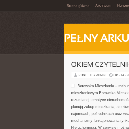
Archiwum
Hunter
Strona główna
PEŁNY ARKU
OKIEM CZYTELNI
POSTED BY ADMIN
LIP - 14 - 
Borawska Mieszkania – rozbud
mieszkaniowym Borawska Mieszka
rozumianej tematyce nieruchomośc
planują zakup mieszkania, ale rów
najemcach, pośrednikach oraz wsz
mechanizmy funkcjonowania rynku
Nieruchomości. W serwisie można 