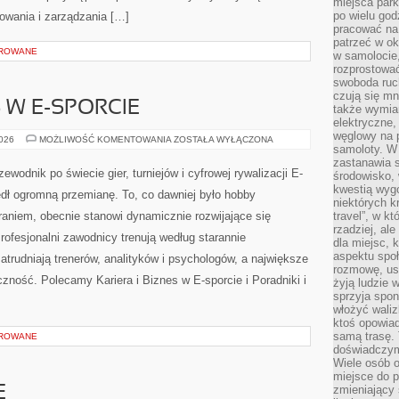
miejsca par
po wielu god
owania i zarządzania […]
pracować na 
patrzeć w ok
OROWANE
w samolocie,
rozprostować
swoboda ruch
czują się mn
S W E-SPORCIE
także wymiar
elektryczne,
węglowy na 
KARIERA
2026
MOŻLIWOŚĆ KOMENTOWANIA
ZOSTAŁA WYŁĄCZONA
samoloty. W
I
BIZNES
zastanawia 
W
ewodnik po świecie gier, turniejów i cyfrowej rywalizacji E-
środowisko, 
E-
SPORCIE
kwestią wyg
zedł ogromną przemianę. To, co dawniej było hobby
niektórych k
niem, obecnie stanowi dynamicznie rozwijające się
travel”, w k
rzadziej, al
rofesjonalni zawodnicy trenują według starannie
dla miejsc, 
aspektu spo
trudniają trenerów, analityków i psychologów, a największe
rozmowę, usł
czność. Polecamy Kariera i Biznes w E-sporcie i Poradniki i
żyją ludzie 
sprzyja spo
włożyć waliz
ktoś opowiad
samą trasę. 
OROWANE
doświadczym
Wiele osób o
miejsce do p
zmieniający 
E