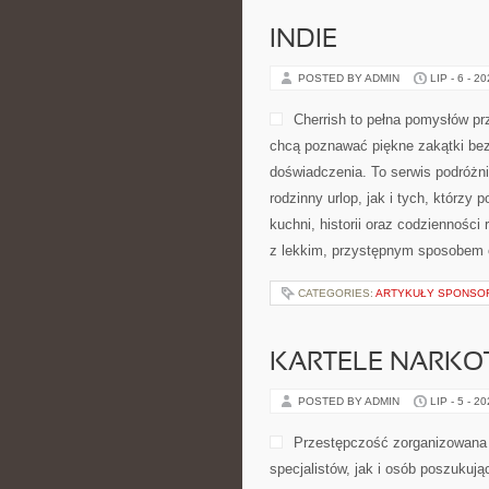
INDIE
POSTED BY ADMIN
LIP - 6 - 2
Cherrish to pełna pomysłów pr
chcą poznawać piękne zakątki bez
doświadczenia. To serwis podróżn
rodzinny urlop, jak i tych, którzy 
kuchni, historii oraz codzienności
z lekkim, przystępnym sposobem 
CATEGORIES:
ARTYKUŁY SPONS
KARTELE NARK
POSTED BY ADMIN
LIP - 5 - 2
Przestępczość zorganizowana 
specjalistów, jak i osób poszukuj