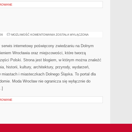
OROWANE
JELENIA
026
MOŻLIWOŚĆ KOMENTOWANIA
ZOSTAŁA WYŁĄCZONA
GÓRA
serwis internetowy poświęcony zwiedzaniu na Dolnym
eniem Wrocławia oraz miejscowości, które tworzą
zęści Polski. Strona jest blogiem, w którym można znaleźć
 historii, kultury, architektury, przyrody, wydarzeń,
w miastach i miasteczkach Dolnego Śląska. To portal dla
adomie. Moda Wrocław nie ogranicza się wyłącznie do
…]
OROWANE