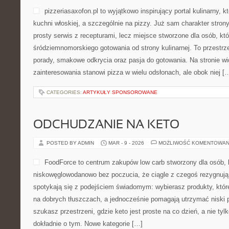
pizzeriasaxofon.pl to wyjątkowo inspirujący portal kulinarny, k
kuchni włoskiej, a szczególnie na pizzy. Już sam charakter strony
prosty serwis z recepturami, lecz miejsce stworzone dla osób, k
śródziemnomorskiego gotowania od strony kulinarnej. To przestrze
porady, smakowe odkrycia oraz pasja do gotowania. Na stronie w
zainteresowania stanowi pizza w wielu odsłonach, ale obok niej [
CATEGORIES:
ARTYKUŁY SPONSOROWANE
ODCHUDZANIE NA KETO
POSTED BY ADMIN
MAR - 9 - 2026
MOŻLIWOŚĆ KOMENTOWAN
FoodForce to centrum zakupów low carb stworzony dla osób, 
niskowęglowodanowo bez poczucia, że ciągle z czegoś rezygnują
spotykają się z podejściem świadomym: wybierasz produkty, które
na dobrych tłuszczach, a jednocześnie pomagają utrzymać niski
szukasz przestrzeni, gdzie keto jest proste na co dzień, a nie tylk
dokładnie o tym. Nowe kategorie […]