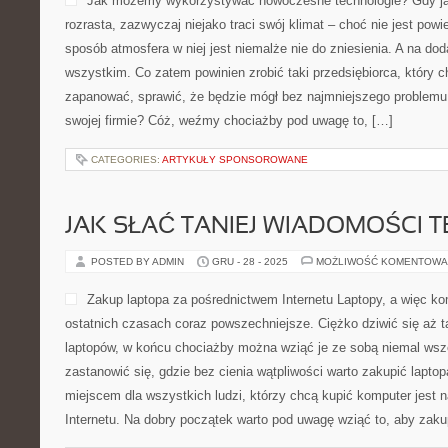
Jak możemy wykorzystywać nowoczesne technologie? Gdy ja
rozrasta, zazwyczaj niejako traci swój klimat – choć nie jest pow
sposób atmosfera w niej jest niemalże nie do zniesienia. A na do
wszystkim. Co zatem powinien zrobić taki przedsiębiorca, który c
zapanować, sprawić, że będzie mógł bez najmniejszego problem
swojej firmie? Cóż, weźmy chociażby pod uwagę to, […]
CATEGORIES:
ARTYKUŁY SPONSOROWANE
JAK SŁAĆ TANIEJ WIADOMOŚCI 
POSTED BY ADMIN
GRU - 28 - 2025
MOŻLIWOŚĆ KOMENTOWA
Zakup laptopa za pośrednictwem Internetu Laptopy, a więc k
ostatnich czasach coraz powszechniejsze. Ciężko dziwić się aż ta
laptopów, w końcu chociażby można wziąć je ze sobą niemal wsz
zastanowić się, gdzie bez cienia wątpliwości warto zakupić lapt
miejscem dla wszystkich ludzi, którzy chcą kupić komputer jest n
Internetu. Na dobry początek warto pod uwagę wziąć to, aby zaku