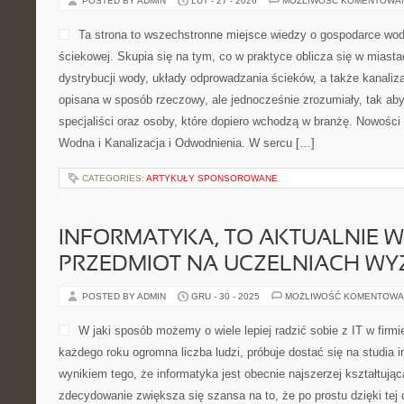
POSTED BY ADMIN
LUT - 27 - 2026
MOŻLIWOŚĆ KOMENTOWA
Ta strona to wszechstronne miejsce wiedzy o gospodarce wod
ściekowej. Skupia się na tym, co w praktyce oblicza się w miasta
dystrybucji wody, układy odprowadzania ścieków, a także kanaliz
opisana w sposób rzeczowy, ale jednocześnie zrozumiały, tak aby
specjaliści oraz osoby, które dopiero wchodzą w branżę. Nowości n
Wodna i Kanalizacja i Odwodnienia. W sercu […]
CATEGORIES:
ARTYKUŁY SPONSOROWANE
INFORMATYKA, TO AKTUALNIE 
PRZEDMIOT NA UCZELNIACH WY
POSTED BY ADMIN
GRU - 30 - 2025
MOŻLIWOŚĆ KOMENTOWA
W jaki sposób możemy o wiele lepiej radzić sobie z IT w firm
każdego roku ogromna liczba ludzi, próbuje dostać się na studia i
wynikiem tego, że informatyka jest obecnie najszerzej kształtując
zdecydowanie zwiększa się szansa na to, że po prostu dzięki tej 