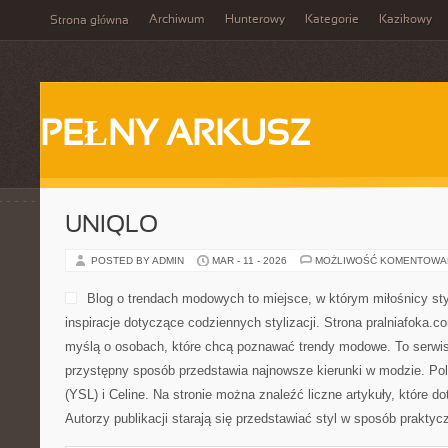
Archiwum
Hunterowy
Kategorie
Kazikowy
Strona główna
PEŁNY ARKUSZ
UNIQLO
POSTED BY ADMIN
MAR - 11 - 2026
MOŻLIWOŚĆ KOMENTOWA
Blog o trendach modowych to miejsce, w którym miłośnicy sty
inspiracje dotyczące codziennych stylizacji. Strona pralniafoka.c
myślą o osobach, które chcą poznawać trendy modowe. To serwis 
przystępny sposób przedstawia najnowsze kierunki w modzie. Po
(YSL) i Celine. Na stronie można znaleźć liczne artykuły, które do
Autorzy publikacji starają się przedstawiać styl w sposób praktyc