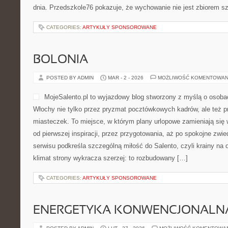
dnia. Przedszkole76 pokazuje, że wychowanie nie jest zbiorem s
CATEGORIES:
ARTYKUŁY SPONSOROWANE
BOLONIA
POSTED BY ADMIN
MAR - 2 - 2026
MOŻLIWOŚĆ KOMENTOWAN
MojeSalento.pl to wyjazdowy blog stworzony z myślą o osoba
Włochy nie tylko przez pryzmat pocztówkowych kadrów, ale też pr
miasteczek. To miejsce, w którym plany urlopowe zamieniają się
od pierwszej inspiracji, przez przygotowania, aż po spokojne zwi
serwisu podkreśla szczególną miłość do Salento, czyli krainy na 
klimat strony wykracza szerzej: to rozbudowany […]
CATEGORIES:
ARTYKUŁY SPONSOROWANE
ENERGETYKA KONWENCJONALN