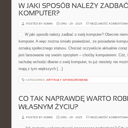
W JAKI SPOSÓB NALEŻY ZADBAĆ
KOMPUTER?
POSTED BY ADMIN
GRU - 29 - 2025
MOŻLIWOŚĆ KOMENTOWA
W jaki sposób należy zadbać o swój komputer? Obecnie nie
komputer. A więc można śmiało powiedzieć, że posiadanie komput
oznaką społecznego statusu. Chociaż oczywiście aktualnie coraz
jest lansowanie się swoim sprzętem – choćby komputerem. Cóż, fa
rachubę wchodzi dbanie o swój komputer, to już niestety nie można
mają z tym większych […]
CATEGORIES:
ARTYKUŁY SPONSOROWANE
CO TAK NAPRAWDĘ WARTO ROB
WŁASNYM ŻYCIU?
POSTED BY ADMIN
GRU - 29 - 2025
MOŻLIWOŚĆ KOMENTOWA