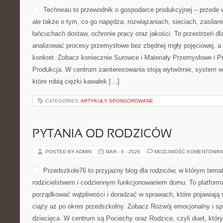
Techneau to przewodnik o gospodarce produkcyjnej – przede 
ale także o tym, co go napędza: rozwiązaniach, sieciach, zasilani
łańcuchach dostaw, ochronie pracy oraz jakości. To przestrzeń dl
analizować procesy przemysłowe bez zbędnej mgły pojęciowej, a 
konkret. Zobacz koniecznie Surowce i Materiały Przemysłowe i P
Produkcja. W centrum zainteresowania stoją wytwórnie, system w
które robią ciężki kawałek […]
CATEGORIES:
ARTYKUŁY SPONSOROWANE
PYTANIA OD RODZICÓW
POSTED BY ADMIN
MAR - 6 - 2026
MOŻLIWOŚĆ KOMENTOWAN
Przedszkole76 to przyjazny blog dla rodziców, w którym tema
rodzicielstwem i codziennym funkcjonowaniem domu. To platforma
porządkować wątpliwości i doradzać w sprawach, które pojawiają 
ciąży aż po okres przedszkolny. Zobacz Rozwój emocjonalny i sp
dziecięca. W centrum są Pociechy oraz Rodzice, czyli duet, który