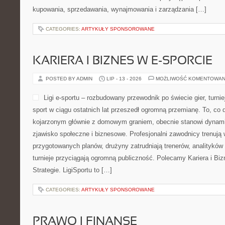
kupowania, sprzedawania, wynajmowania i zarządzania […]
CATEGORIES:
ARTYKUŁY SPONSOROWANE
KARIERA I BIZNES W E-SPORCIE
POSTED BY ADMIN
LIP - 13 - 2026
MOŻLIWOŚĆ KOMENTOWAN
Ligi e-sportu – rozbudowany przewodnik po świecie gier, turniej
sport w ciągu ostatnich lat przeszedł ogromną przemianę. To, co 
kojarzonym głównie z domowym graniem, obecnie stanowi dynamic
zjawisko społeczne i biznesowe. Profesjonalni zawodnicy trenują 
przygotowanych planów, drużyny zatrudniają trenerów, analityków
turnieje przyciągają ogromną publiczność. Polecamy Kariera i Bizn
Strategie. LigiSportu to […]
CATEGORIES:
ARTYKUŁY SPONSOROWANE
PRAWO I FINANSE