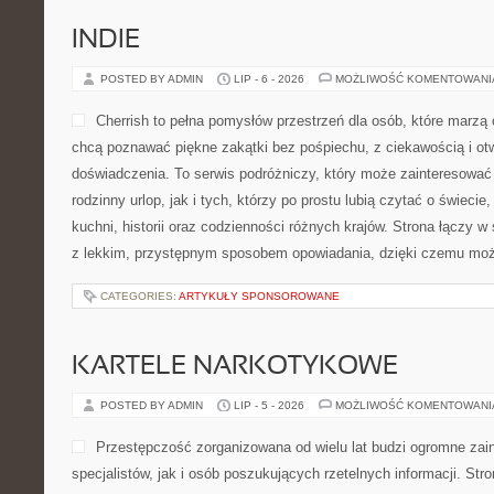
INDIE
POSTED BY ADMIN
LIP - 6 - 2026
MOŻLIWOŚĆ KOMENTOWAN
Cherrish to pełna pomysłów przestrzeń dla osób, które marzą 
chcą poznawać piękne zakątki bez pośpiechu, z ciekawością i ot
doświadczenia. To serwis podróżniczy, który może zainteresować
rodzinny urlop, jak i tych, którzy po prostu lubią czytać o świecie,
kuchni, historii oraz codzienności różnych krajów. Strona łączy w 
z lekkim, przystępnym sposobem opowiadania, dzięki czemu moż
CATEGORIES:
ARTYKUŁY SPONSOROWANE
KARTELE NARKOTYKOWE
POSTED BY ADMIN
LIP - 5 - 2026
MOŻLIWOŚĆ KOMENTOWAN
Przestępczość zorganizowana od wielu lat budzi ogromne zai
specjalistów, jak i osób poszukujących rzetelnych informacji. St