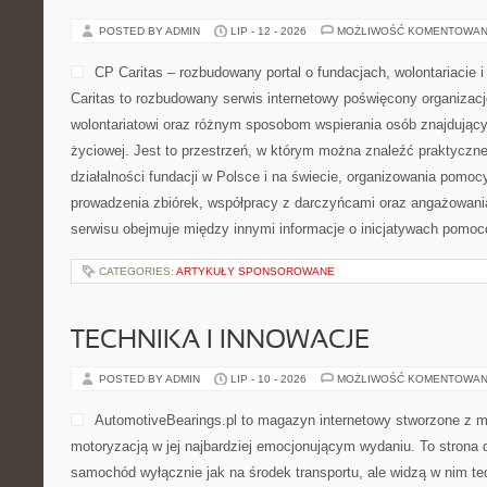
POSTED BY ADMIN
LIP - 12 - 2026
MOŻLIWOŚĆ KOMENTOWAN
CP Caritas – rozbudowany portal o fundacjach, wolontariaci
Caritas to rozbudowany serwis internetowy poświęcony organiza
wolontariatowi oraz różnym sposobom wspierania osób znajdującyc
życiowej. Jest to przestrzeń, w którym można znaleźć praktyczn
działalności fundacji w Polsce i na świecie, organizowania pomoc
prowadzenia zbiórek, współpracy z darczyńcami oraz angażowani
serwisu obejmuje między innymi informacje o inicjatywach pomo
CATEGORIES:
ARTYKUŁY SPONSOROWANE
TECHNIKA I INNOWACJE
POSTED BY ADMIN
LIP - 10 - 2026
MOŻLIWOŚĆ KOMENTOWAN
AutomotiveBearings.pl to magazyn internetowy stworzone z m
motoryzacją w jej najbardziej emocjonującym wydaniu. To strona d
samochód wyłącznie jak na środek transportu, ale widzą w nim t