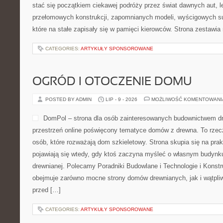
stać się początkiem ciekawej podróży przez świat dawnych aut, 
przełomowych konstrukcji, zapomnianych modeli, wyścigowych 
które na stałe zapisały się w pamięci kierowców. Strona zestawia
CATEGORIES:
ARTYKUŁY SPONSOROWANE
OGRÓD I OTOCZENIE DOMU
POSTED BY ADMIN
LIP - 9 - 2026
MOŻLIWOŚĆ KOMENTOWAN
DomPol – strona dla osób zainteresowanych budownictwem 
przestrzeń online poświęcony tematyce domów z drewna. To rzec
osób, które rozważają dom szkieletowy. Strona skupia się na pra
pojawiają się wtedy, gdy ktoś zaczyna myśleć o własnym budynk
drewnianej. Polecamy Poradniki Budowlane i Technologie i Konst
obejmuje zarówno mocne strony domów drewnianych, jak i wątpliw
przed […]
CATEGORIES:
ARTYKUŁY SPONSOROWANE