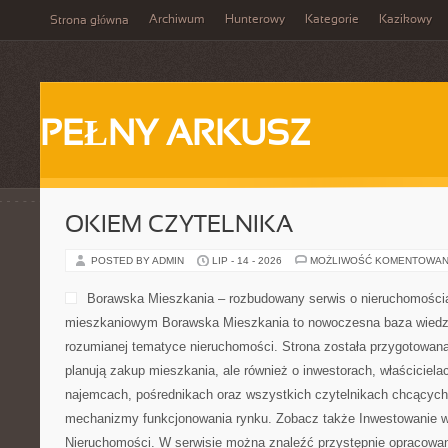
Archiwum
Hunterowy
Kategorie
Kazikowy
Strona główna
PEŁNY ARKUSZ
OKIEM CZYTELNIKA
POSTED BY ADMIN
LIP - 14 - 2026
MOŻLIWOŚĆ KOMENTOWAN
Borawska Mieszkania – rozbudowany serwis o nieruchomościa
mieszkaniowym Borawska Mieszkania to nowoczesna baza wiedz
rozumianej tematyce nieruchomości. Strona została przygotowana
planują zakup mieszkania, ale również o inwestorach, właściciela
najemcach, pośrednikach oraz wszystkich czytelnikach chcących 
mechanizmy funkcjonowania rynku. Zobacz także Inwestowanie w
Nieruchomości. W serwisie można znaleźć przystępnie opracowan