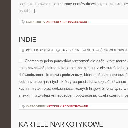
obejmuje zarówno mocne strony domów drewnianych, jak i wątpliw
przed […]
CATEGORIES:
ARTYKUŁY SPONSOROWANE
INDIE
POSTED BY ADMIN
LIP - 6 - 2026
MOŻLIWOŚĆ KOMENTOWAN
Cherrish to pełna pomysłów przestrzeń dla osób, które marzą 
chcą poznawać piękne zakątki bez pośpiechu, z ciekawością i ot
doświadczenia. To serwis podróżniczy, który może zainteresować
rodzinny urlop, jak i tych, którzy po prostu lubią czytać o świecie,
kuchni, historii oraz codzienności różnych krajów. Strona łączy w 
z lekkim, przystępnym sposobem opowiadania, dzięki czemu moż
CATEGORIES:
ARTYKUŁY SPONSOROWANE
KARTELE NARKOTYKOWE