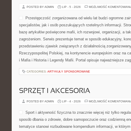
POSTED BY ADMIN
LIP - 5 - 2026
MOŻLIWOŚĆ KOMENTOWAN
Przestępczość zorganizowana od wielu lat budzi ogromne zai
specjalistów, jak i osób poszukujących rzetelnych informacji. St
bazę artykułów poświęcone mafii, ich rozwojowi, organizacji, a 
zagrożeniom. Serwis prezentuje temat w sposób edukacyjny, konc
przedstawieniu zjawisk związanych z działalnością zorganizowan
Rzeczypospolitej Polskiej, na kontynencie europejskim oraz na c
i Mafia i Historia i Legendy Mafii. Portal opisuje najważniejsze za
CATEGORIES:
ARTYKUŁY SPONSOROWANE
SPRZĘT I AKCESORIA
POSTED BY ADMIN
LIP - 4 - 2026
MOŻLIWOŚĆ KOMENTOWAN
Sport i aktywność fizyczna to znacznie więcej niż tylko regula
sposób dbania o zdrowie, dobre samopoczucie oraz codzienną ene
tematyce stanowi rozbudowane kompendium informacji, w którym 