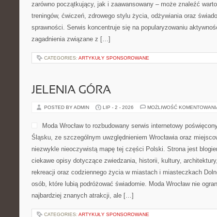
zarówno początkujący, jak i zaawansowany – może znaleźć warto
treningów, ćwiczeń, zdrowego stylu życia, odżywiania oraz świad
sprawności. Serwis koncentruje się na popularyzowaniu aktywnośc
zagadnienia związane z […]
CATEGORIES:
ARTYKUŁY SPONSOROWANE
JELENIA GÓRA
POSTED BY ADMIN
LIP - 2 - 2026
MOŻLIWOŚĆ KOMENTOWAN
Moda Wrocław to rozbudowany serwis internetowy poświęcon
Śląsku, ze szczególnym uwzględnieniem Wrocławia oraz miejscow
niezwykle nieoczywistą mapę tej części Polski. Strona jest blog
ciekawe opisy dotyczące zwiedzania, historii, kultury, architektur
rekreacji oraz codziennego życia w miastach i miasteczkach Dolne
osób, które lubią podróżować świadomie. Moda Wrocław nie ogran
najbardziej znanych atrakcji, ale […]
CATEGORIES:
ARTYKUŁY SPONSOROWANE