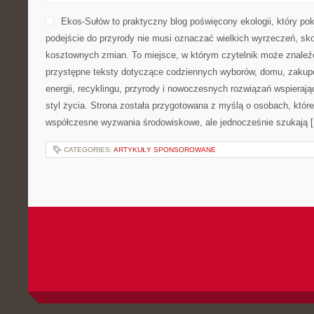
Ekos-Sułów to praktyczny blog poświęcony ekologii, który po
podejście do przyrody nie musi oznaczać wielkich wyrzeczeń, sk
kosztownych zmian. To miejsce, w którym czytelnik może znaleźć
przystępne teksty dotyczące codziennych wyborów, domu, zakupó
energii, recyklingu, przyrody i nowoczesnych rozwiązań wspieraj
styl życia. Strona została przygotowana z myślą o osobach, które
współczesne wyzwania środowiskowe, ale jednocześnie szukają 
CATEGORIES:
ARTYKUŁY SPONSOROWANE