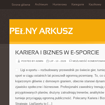
Archiwum
Hunterowy
Kategorie
Kazikowy
Strona główna
PEŁNY ARKUSZ
KARIERA I BIZNES W E-SPORCIE
POSTED BY ADMIN
LIP - 13 - 2026
MOŻLIWOŚĆ KOMENTOWAN
Ligi e-sportu – rozbudowany przewodnik po świecie gier, turniej
sport w ciągu ostatnich lat przeszedł ogromną przemianę. To, co 
kojarzonym głównie z domowym graniem, obecnie stanowi dynamic
zjawisko społeczne i biznesowe. Profesjonalni zawodnicy trenują 
przygotowanych planów, drużyny zatrudniają trenerów, analityków
turnieje przyciągają ogromną publiczność. Polecamy Kariera i Bizn
Strategie. LigiSportu to […]