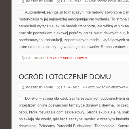
POSTED BY ADMIN
LIP - 10 - 2026
MOŻLIWOŚĆ KOMENTOWAN
AutomotiveBearings.pl to magazyn internetowy stworzone z m
motoryzacją w jej najbardziej emocjonującym wydaniu. To strona d
samochód wyłącznie jak na środek transportu, ale widzą w nim t
stać się początkiem ciekawej podróży przez świat dawnych aut, 
przełomowych konstrukcji, zapomnianych modeli, wyścigowych 
które na stałe zapisały się w pamięci kierowców. Strona zestawia
CATEGORIES:
ARTYKUŁY SPONSOROWANE
OGRÓD I OTOCZENIE DOMU
POSTED BY ADMIN
LIP - 9 - 2026
MOŻLIWOŚĆ KOMENTOWAN
DomPol – strona dla osób zainteresowanych budownictwem 
przestrzeń online poświęcony tematyce domów z drewna. To rzec
osób, które rozważają dom szkieletowy. Strona skupia się na pra
pojawiają się wtedy, gdy ktoś zaczyna myśleć o własnym budynk
drewnianej. Polecamy Poradniki Budowlane i Technologie i Konst