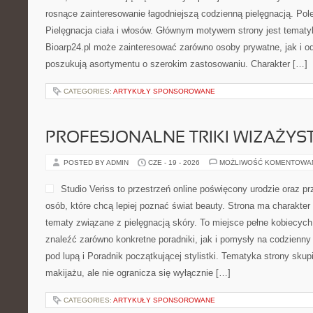
rosnące zainteresowanie łagodniejszą codzienną pielęgnacją. Pol
Pielęgnacja ciała i włosów. Głównym motywem strony jest tematyka
Bioarp24.pl może zainteresować zarówno osoby prywatne, jak i o
poszukują asortymentu o szerokim zastosowaniu. Charakter […]
CATEGORIES:
ARTYKUŁY SPONSOROWANE
PROFESJONALNE TRIKI WIZAŻY
POSTED BY ADMIN
CZE - 19 - 2026
MOŻLIWOŚĆ KOMENTOWA
Studio Veriss to przestrzeń online poświęcony urodzie oraz 
osób, które chcą lepiej poznać świat beauty. Strona ma charakter 
tematy związane z pielęgnacją skóry. To miejsce pełne kobiecych
znaleźć zarówno konkretne poradniki, jak i pomysły na codzienn
pod lupą i Poradnik początkującej stylistki. Tematyka strony sku
makijażu, ale nie ogranicza się wyłącznie […]
CATEGORIES:
ARTYKUŁY SPONSOROWANE