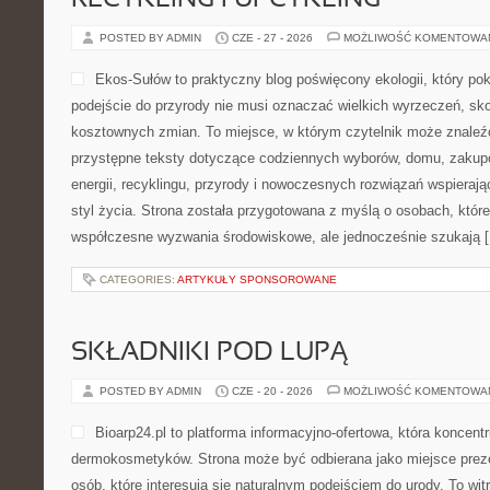
RECYKLING I UPCYKLING
POSTED BY ADMIN
CZE - 27 - 2026
MOŻLIWOŚĆ KOMENTOWA
Ekos-Sułów to praktyczny blog poświęcony ekologii, który po
podejście do przyrody nie musi oznaczać wielkich wyrzeczeń, sk
kosztownych zmian. To miejsce, w którym czytelnik może znaleźć
przystępne teksty dotyczące codziennych wyborów, domu, zakupó
energii, recyklingu, przyrody i nowoczesnych rozwiązań wspieraj
styl życia. Strona została przygotowana z myślą o osobach, które
współczesne wyzwania środowiskowe, ale jednocześnie szukają 
CATEGORIES:
ARTYKUŁY SPONSOROWANE
SKŁADNIKI POD LUPĄ
POSTED BY ADMIN
CZE - 20 - 2026
MOŻLIWOŚĆ KOMENTOWA
Bioarp24.pl to platforma informacyjno-ofertowa, która koncentr
dermokosmetyków. Strona może być odbierana jako miejsce preze
osób, które interesują się naturalnym podejściem do urody. To witr