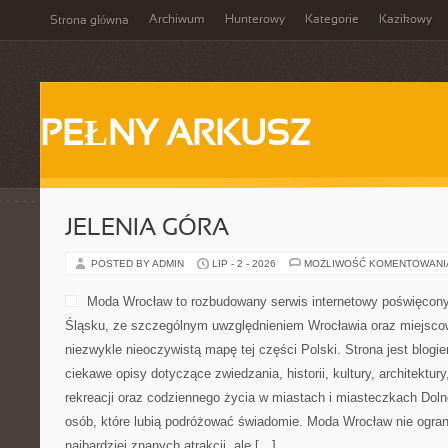
Archiwum
Hunterowy
Kategorie
Kazikowy
Strona główna
PEŁNY ARKUSZ
JELENIA GÓRA
POSTED BY ADMIN
LIP - 2 - 2026
MOŻLIWOŚĆ KOMENTOWAN
Moda Wrocław to rozbudowany serwis internetowy poświęcon
Śląsku, ze szczególnym uwzględnieniem Wrocławia oraz miejscow
niezwykle nieoczywistą mapę tej części Polski. Strona jest blog
ciekawe opisy dotyczące zwiedzania, historii, kultury, architektur
rekreacji oraz codziennego życia w miastach i miasteczkach Dolne
osób, które lubią podróżować świadomie. Moda Wrocław nie ogran
najbardziej znanych atrakcji, ale […]