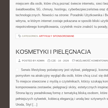
miejscem dla osób, które chcą poznać świecie internetu, sieci b
światłowodów, 5G, chmury, hostingu, cyberbezpieczeństwa oraz
technologicznych. Nowości na stronie: Poradniki Użytkownika i B
witryna, w którym internet zostaje pokazana w sposób bliski uży
niepotrzebnego komplikowania, czytelnik może znaleźć tu porady,
CATEGORIES:
ARTYKUŁY SPONSOROWANE
KOSMETYKI I PIELĘGNACJA
POSTED BY ADMIN
CZE - 16 - 2026
MOŻLIWOŚĆ KOMENTOWA
Serwis lifestylowy poświęcony jest stylowi, pielęgnacji, kos
pomysłom na atrakcyjny wygląd dla osób, które chcą czuć się dob
To miejsce stworzone z myślą o czytelnikach, którzy szukają ko
komponowania zestawów, pielęgnacji skóry, estetycznych inspirac
Strona łączy poradnikową formę z tematyką bliską osobom, które 
pełniejszych sylwetek, kobiecą elegancją i urodą bez sztywnyc
Uroda, Styl […]