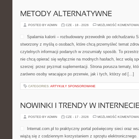
METODY ALTERNATYWNE
POSTED BY ADMIN
CZE - 18 - 2026
MOŻLIWOŚĆ KOMENTOWA
Spalarnia kalorii – rozbudowany przewodnik po odchudzaniu Spa
stworzony z myślą o osobach, które chcą przemyśleć temat zdrow
czytelnych informacji podanych w zrozumiały sposób. To przestrze
nie chcą opierać się wyłącznie na modnych hasłach, lecz wolą sp
szerzej: przez pryzmat suplementacji. Strona porusza tematy, kt
zarówno osoby wracające po przerwie, jak i tych, którzy od […]
CATEGORIES:
ARTYKUŁY SPONSOROWANE
NOWINKI I TRENDY W INTERNECI
POSTED BY ADMIN
CZE - 17 - 2026
MOŻLIWOŚĆ KOMENTOWA
Internat.com.pl to praktyczny portal poświęcony sieci oraz w
wiążą się z codziennym korzystaniem z sprzętu elektronicznego