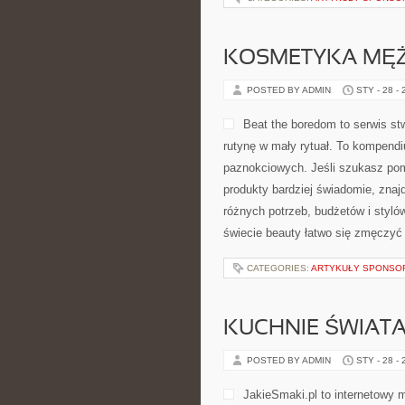
KOSMETYKA MĘ
POSTED BY ADMIN
STY - 28 -
Beat the boredom to serwis st
rutynę w mały rytuał. To kompen
paznokciowych. Jeśli szukasz pomy
produkty bardziej świadomie, znaj
różnych potrzeb, budżetów i styló
świecie beauty łatwo się zmęczyć
CATEGORIES:
ARTYKUŁY SPONS
KUCHNIE ŚWIAT
POSTED BY ADMIN
STY - 28 -
JakieSmaki.pl to internetowy m