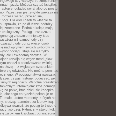
kingowego czy walczyć ze zmęczeniem
zinach jazdy. Możesz czytać książkę,
laptopie, oglądać serial albo po prostu
no. Przestrzeń jest zwykle większa niż
 możesz wstać, przejść się,
 nogi. Dla wielu osób to właśnie ta
u sprawia, że po dłuższej podróży
iej zmęczone. Podróże koleją mają
 ekologiczny. Pociągi, zwłaszcza
 generują znacznie mniejszy ślad
pasażera niż samochody czy
 czasach, gdy coraz więcej osób
się nad wpływem swoich wyborów na
wybór pociągu staje się nie tylko
ody, ale i świadomą decyzją. W
rajach rozwija się wręcz trend „slow
tórym chodzi o podróżowanie wolniej,
e na dłużej – z większym szacunkiem
które się odwiedza. Nie można pominąć
łecznego. W pociągu łatwiej nawiązać
yszeć czyjąś historię, podejrzeć, jak
w innych regionach. Wspólna przestrzeń
ntanicznym interakcjom: ktoś pomaga
kę na półkę, ktoś dzieli się kanapką,
a, dlaczego co tydzień pokonuje tę
To małe, ulotne momenty, których nie
y, siedząc samotnie za kierownicą.
dkrywa również, że pociąg to świetne
racy twórczej. Rytmiczny stukot kół,
się za oknem krajobraz, ograniczona