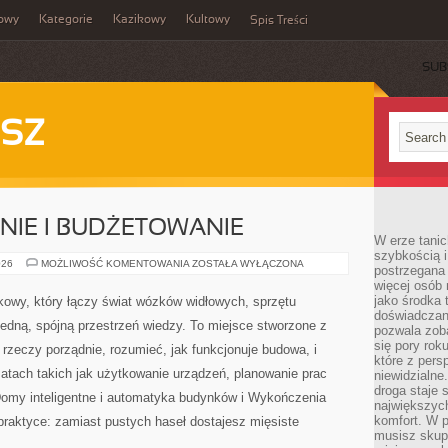
owy
Kategorie
Kazikowy
Kultowy
Spis Treści
SUB
SZ
IE I BUDŻETOWANIE
W erze tanic
szybkością 
KOSZTORYSOWANIE
026
MOŻLIWOŚĆ KOMENTOWANIA
ZOSTAŁA WYŁĄCZONA
postrzegana 
I
więcej osób 
BUDŻETOWANIE
jako środka 
kowy, który łączy świat wózków widłowych, sprzętu
doświadczan
edną, spójną przestrzeń wiedzy. To miejsce stworzone z
pozwala zob
się pory rok
 rzeczy porządnie, rozumieć, jak funkcjonuje budowa, i
które z pers
tach takich jak użytkowanie urządzeń, planowanie prac
niewidzialne
droga staje 
Domy inteligentne i automatyka budynków i Wykończenia
największych
komfort. W 
 praktyce: zamiast pustych haseł dostajesz mięsiste
musisz skup