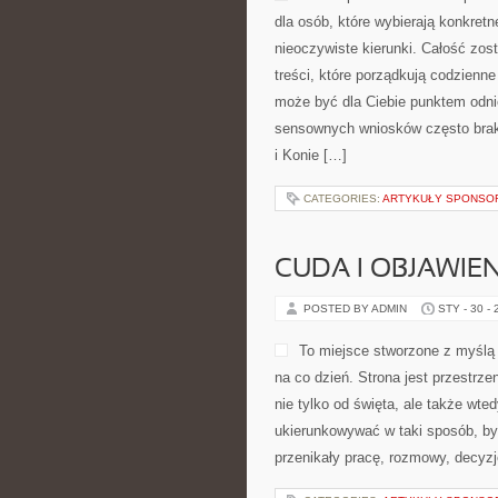
dla osób, które wybierają konkret
nieoczywiste kierunki. Całość zos
treści, które porządkują codzienne
może być dla Ciebie punktem odnie
sensownych wniosków często braku
i Konie […]
CATEGORIES:
ARTYKUŁY SPONS
CUDA I OBJAWIE
POSTED BY ADMIN
STY - 30 -
To miejsce stworzone z myślą
na co dzień. Strona jest przestrze
nie tylko od święta, ale także wted
ukierunkowywać w taki sposób, by 
przenikały pracę, rozmowy, decyzje