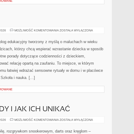
OROWANE
SEN
 2026
MOŻLIWOŚĆ KOMENTOWANIA
ZOSTAŁA WYŁĄCZONA
DZIECKA
 blog edukacyjny tworzony z myślą o maluchach w wieku
zicach, którzy chcą wspierać wzrastanie dziecka w sposób
tne porady dotyczące codzienności z dzieckiem,
ować relację opartą na zaufaniu. To miejsce, w którym
zemu łatwiej wdrażać sensowne rytuały w domu i w placówce
o Szkoła i nauka. […]
OROWANE
Y I JAK ICH UNIKAĆ
NAJWIĘKSZE
 2026
MOŻLIWOŚĆ KOMENTOWANIA
ZOSTAŁA WYŁĄCZONA
BŁĘDY
I
JAK
bilę, rozgrywkom snookerowym, darts oraz kręglom –
ICH