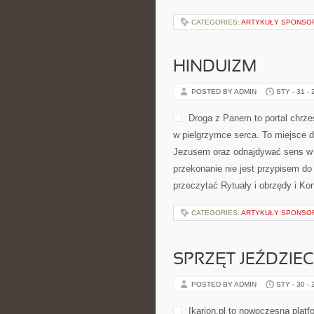
CATEGORIES:
ARTYKUŁY SPONS
HINDUIZM
POSTED BY ADMIN
STY - 31 -
Droga z Panem to portal chrze
w pielgrzymce serca. To miejsce d
Jezusem oraz odnajdywać sens w św
przekonanie nie jest przypisem do
przeczytać Rytuały i obrzędy i Ko
CATEGORIES:
ARTYKUŁY SPONS
SPRZĘT JEŹDZIEC
POSTED BY ADMIN
STY - 30 -
Ikarion.pl to nowoczesna platf