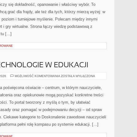
UNIKAĆ
liczy się dokładność, opanowanie i właściwy wybór. To
cą grać dla frajdy, ale też dla tych, którzy mierzą wyżej: w
poziom i turniejowe myślenie. Polecam między innymi
rt i gry wirtualne. Strona łączy wiedzę podstawową z
 tu […]
OROWANE
CHNOLOGIE W EDUKACJI
NOWOCZESNE
 2026
MOŻLIWOŚĆ KOMENTOWANIA
ZOSTAŁA WYŁĄCZONA
TECHNOLOGIE
W
EDUKACJI
a poświęcona oświacie – centrum, w którym nauczyciele,
ztałcenia oraz opiekunowie mogą pozyskać konkretne treści
ści. To portal tworzony z myślą o tym, by ułatwiać
zasady oraz pomagać w podejmowaniu decyzji – od spraw
 Ciekawe kategorie to Doskonalenie zawodowe nauczycieli
platforma pełni rolę kompasu po systemie edukacji. […]
OROWANE