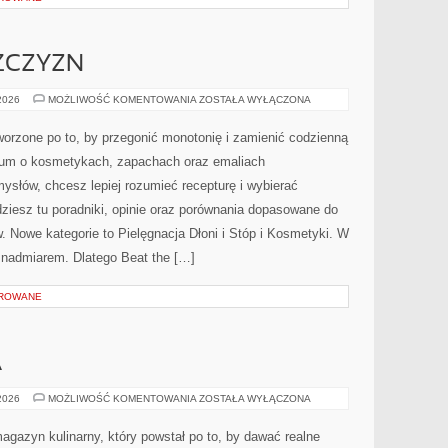
ŻCZYZN
KOSMETYKA
 2026
MOŻLIWOŚĆ KOMENTOWANIA
ZOSTAŁA WYŁĄCZONA
MĘŻCZYZN
worzone po to, by przegonić monotonię i zamienić codzienną
dium o kosmetykach, zapachach oraz emaliach
słów, chcesz lepiej rozumieć recepturę i wybierać
dziesz tu poradniki, opinie oraz porównania dopasowane do
w. Nowe kategorie to Pielęgnacja Dłoni i Stóp i Kosmetyki. W
 nadmiarem. Dlatego Beat the […]
OROWANE
A
KUCHNIE
 2026
MOŻLIWOŚĆ KOMENTOWANIA
ZOSTAŁA WYŁĄCZONA
ŚWIATA
agazyn kulinarny, który powstał po to, by dawać realne