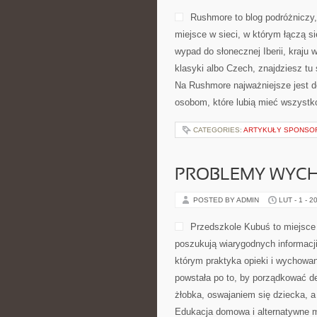
Rushmore to blog podróżniczy,
miejsce w sieci, w którym łączą 
wypad do słonecznej Iberii, kraju w
klasyki albo Czech, znajdziesz tu
Na Rushmore najważniejsze jest d
osobom, które lubią mieć wszystk
CATEGORIES:
ARTYKUŁY SPONS
PROBLEMY WYC
POSTED BY ADMIN
LUT - 1 - 2
Przedszkole Kubuś to miejsce 
poszukują wiarygodnych informacji
którym praktyka opieki i wychowa
powstała po to, by porządkować 
żłobka, oswajaniem się dziecka, a
Edukacja domowa i alternatywne m