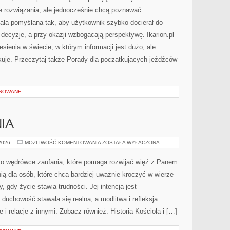
ne rozwiązania, ale jednocześnie chcą poznawać
tała pomyślana tak, aby użytkownik szybko docierał do
 decyzje, a przy okazji wzbogacają perspektywę. Ikarion.pl
sienia w świecie, w którym informacji jest dużo, ale
je. Przeczytaj także Porady dla początkujących jeźdźców
OROWANE
NIA
CUDA
 2026
MOŻLIWOŚĆ KOMENTOWANIA
ZOSTAŁA WYŁĄCZONA
I
OBJAWIENIA
 o wędrówce zaufania, które pomaga rozwijać więź z Panem
nią dla osób, które chcą bardziej uważnie kroczyć w wierze –
y, gdy życie stawia trudności. Jej intencją jest
duchowość stawała się realna, a modlitwa i refleksja
 i relacje z innymi. Zobacz również: Historia Kościoła i […]