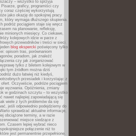
aszaczy – wszystko to sprzyja
. Pisarze, graficy, programiści czy
cy coraz częściej wykorzystują
óże jako okazję do spokojnej pracy
em, który wymaga dłuższego skupienia.
ch podróż pociągiem staje się wręcz
zasem na planowanie, refleksję,
e minionych miesięcy. Co ciekawe,
róży kolejowych idzie w parze z
rowych przewodników i treści w sieci.
ejeden
blog ekspercki
poświęcony tylko
ei: opisom tras, porównaniom
agonów, poradom, jak znaleźć
łączenia czy jak zorganizować
wyprawę tylko z biletem kolejowym w
ięki tym źródłom można dziś
odróż dużo łatwiej niż kiedyś,
potrzebnych przesiadek i korzystając z
 ofert. Oczywiście, podróże pociągiem
oje wyzwania. Opóźnienia, zmiany
łok w godzinach szczytu – to wszystko
uć nawet najlepiej zapowiadającą się
ak wiele z tych problemów da się
ać, jeśli odpowiednio podejdziemy do
Warto sprawdzać aktualne informacje,
ej obciążone terminy, a w razie
rezerwować miejsce siedzące z
em. Czasem lepiej wybrać nieco
 spokojniejsze połączenie niż to
które jest permanentnie przepełnione.