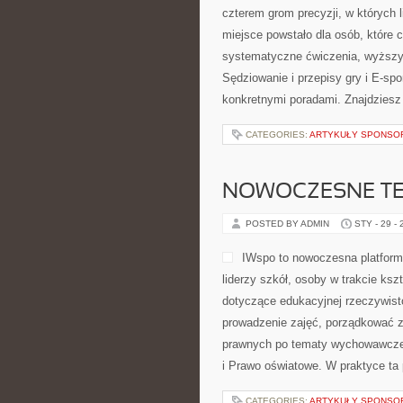
czterem grom precyzji, w których 
miejsce powstało dla osób, które ch
systematyczne ćwiczenia, wyższy 
Sędziowanie i przepisy gry i E-spo
konkretnymi poradami. Znajdziesz
CATEGORIES:
ARTYKUŁY SPONS
NOWOCZESNE TE
POSTED BY ADMIN
STY - 29 -
IWspo to nowoczesna platform
liderzy szkół, osoby w trakcie ks
dotyczące edukacyjnej rzeczywisto
prowadzenie zajęć, porządkować 
prawnych po tematy wychowawcze.
i Prawo oświatowe. W praktyce ta 
CATEGORIES:
ARTYKUŁY SPONS