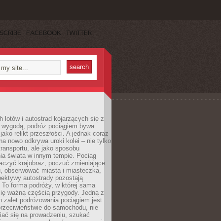
SCRIBE
FACEBOOK
TWITTER
h lotów i autostrad kojarzących się z
i wygodą, podróż pociągiem bywa
jako relikt przeszłości. A jednak coraz
na nowo odkrywa uroki kolei – nie tylko
transportu, ale jako sposobu
ia świata w innym tempie. Pociąg
aczyć krajobraz, poczuć zmieniające
u, obserwować miasta i miasteczka,
pektywy autostrady pozostają
. To forma podróży, w której sama
się ważną częścią przygody. Jedną z
 zalet podróżowania pociągiem jest
przeciwieństwie do samochodu, nie
iać się na prowadzeniu, szukać