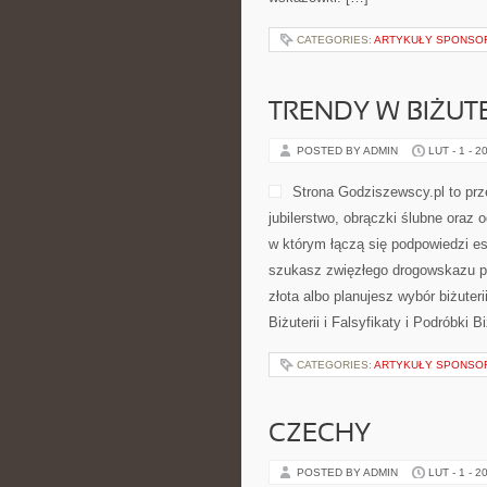
CATEGORIES:
ARTYKUŁY SPONS
TRENDY W BIŻUTE
POSTED BY ADMIN
LUT - 1 - 2
Strona Godziszewscy.pl to prz
jubilerstwo, obrączki ślubne oraz 
w którym łączą się podpowiedzi e
szukasz zwięzłego drogowskazu po
złota albo planujesz wybór biżuteri
Biżuterii i Falsyfikaty i Podróbki 
CATEGORIES:
ARTYKUŁY SPONS
CZECHY
POSTED BY ADMIN
LUT - 1 - 2