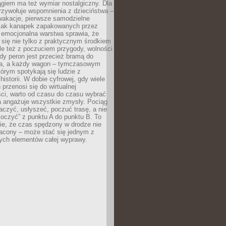
giem ma też wymiar nostalgiczny. Dla
rzywołuje wspomnienia z dzieciństwa –
wakacje, pierwsze samodzielne
ak kanapek zapakowanych przez
 emocjonalna warstwa sprawia, że
y się nie tylko z praktycznym środkiem
ale też z poczuciem przygody, wolności
dy peron jest przecież bramą do
ta, a każdy wagon – tymczasowym
rym spotykają się ludzie z
historii. W dobie cyfrowej, gdy wiele
przenosi się do wirtualnej
ści, warto od czasu do czasu wybrać
a angażuje wszystkie zmysły. Pociąg
czyć, usłyszeć, poczuć trasę, a nie
koczyć” z punktu A do punktu B. To
ie, że czas spędzony w drodze nie
racony – może stać się jednym z
zych elementów całej wyprawy.