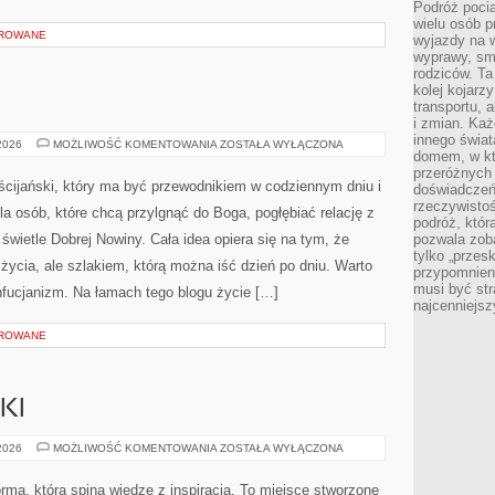
Podróż pocią
wielu osób p
OROWANE
wyjazdy na 
wyprawy, sm
rodziców. Ta
kolej kojarz
transportu, 
i zmian. Każ
innego świa
HINDUIZM
 2026
MOŻLIWOŚĆ KOMENTOWANIA
ZOSTAŁA WYŁĄCZONA
domem, w któ
przeróżnych 
ścijański, który ma być przewodnikiem w codziennym dniu i
doświadczeń 
rzeczywisto
la osób, które chcą przylgnąć do Boga, pogłębiać relację z
podróż, któr
ietle Dobrej Nowiny. Cała idea opiera się na tym, że
pozwala zoba
tylko „przes
 życia, ale szlakiem, którą można iść dzień po dniu. Warto
przypomnien
musi być st
nfucjanizm. Na łamach tego blogu życie […]
najcenniejs
OROWANE
KI
SPRZĘT
 2026
MOŻLIWOŚĆ KOMENTOWANIA
ZOSTAŁA WYŁĄCZONA
JEŹDZIECKI
orma, która spina wiedzę z inspiracją. To miejsce stworzone