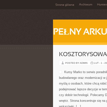
Archiwum
Hunter
Strona główna
PEŁNY ARKU
KOSZTORYSOWAN
POSTED BY ADMIN
LUT - 1 - 2
Kursy Marko to serwis poradni
budowlanego oraz modernizacji w j
myślą o osobach, które chcą robić
podejmować lepsze decyzje w tema
czy dobór technologii. Polecamy 
wnętrz. Strona koncentruje się na
wskazówki. […]