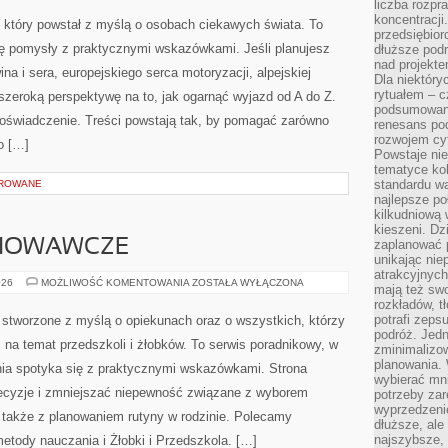
liczba rozpr
koncentracji
 który powstał z myślą o osobach ciekawych świata. To
przedsiębior
się pomysły z praktycznymi wskazówkami. Jeśli planujesz
dłuższe podr
nad projekt
ina i sera, europejskiego serca motoryzacji, alpejskiej
Dla niektóry
rytuałem – c
 szeroką perspektywę na to, jak ogarnąć wyjazd od A do Z.
podsumowani
oświadczenie. Treści powstają tak, by pomagać zarówno
renesans pod
rozwojem cyf
o […]
Powstaje ni
tematyce kol
standardu w
OROWANE
najlepsze po
kilkudniową 
kieszeni. Dz
HOWAWCZE
zaplanować p
unikając nie
atrakcyjnych
PROBLEMY
026
MOŻLIWOŚĆ KOMENTOWANIA
ZOSTAŁA WYŁĄCZONA
mają też sw
WYCHOWAWCZE
rozkładów, t
potrafi zeps
stworzone z myślą o opiekunach oraz o wszystkich, którzy
podróż. Jedn
 na temat przedszkoli i żłobków. To serwis poradnikowy, w
zminimalizow
planowania. 
nia spotyka się z praktycznymi wskazówkami. Strona
wybierać mni
decyzje i zmniejszać niepewność związane z wyborem
potrzeby za
wyprzedzeni
 także z planowaniem rutyny w rodzinie. Polecamy
dłuższe, ale
najszybsze, 
etody nauczania i Żłobki i Przedszkola. […]