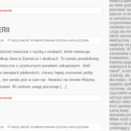
miejsca par
po wielu god
pracować na 
OROWANE
patrzeć w ok
w samolocie,
rozprostować
swoboda ruch
RII
czują się mn
także wymiar
elektryczne,
TRENDY
026
MOŻLIWOŚĆ KOMENTOWANIA
ZOSTAŁA WYŁĄCZONA
W
węglowy na 
BIŻUTERII
samoloty. W
estrzeń tworzone z myślą o osobach, które interesuje
zastanawia 
środowisko, 
odkup złota w Zamościu i okolicach. To serwis poradnikowy,
kwestią wyg
stetyczne z użytecznymi poradami zakupowymi. Jeśli
niektórych k
travel”, w k
 tematach jubilerskich, chcesz lepiej zrozumieć próby
rzadziej, al
i, ten serwis jest w sam raz. Nowości na stronie Historia
dla miejsc, 
aspektu spo
Biżuterii. W centrum uwagi pozostaje […]
rozmowę, usł
żyją ludzie 
sprzyja spo
OROWANE
włożyć waliz
ktoś opowiad
samą trasę. 
doświadczym
Wiele osób o
miejsce do p
CZECHY
026
MOŻLIWOŚĆ KOMENTOWANIA
ZOSTAŁA WYŁĄCZONA
zmieniający 