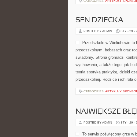
CATEGORIES:
ARTYKUŁY SPONS
SEN DZIECKA
POSTED BY ADMIN
STY - 29 -
Przedszkole w Wielichowie to
przedszkolnym, bobasach oraz rod
świadomy. Strona gromadzi konkre
wychowania, a także tego, jak bud
teoria spotyka praktykę, dzięki c
przedszkolnej. Rodzice i ich rola 
CATEGORIES:
ARTYKUŁY SPONS
NAJWIĘKSZE BŁĘD
POSTED BY ADMIN
STY - 29 -
To serwis poświęcony grze w 