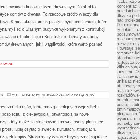
liczba rozpr
OTOCZENIE
DOMU
koncentracji
interesowanych budownictwem drewnianym DomPol to
przedsiębior
atyce domów z drewna. To rzeczowe źródło wiedzy dla
dłuższe podr
nad projekt
towy. Strona skupia się na praktycznych problemach, które
Dla niektóry
czyna myśleć o własnym budynku wykonanym z konstrukcji
rytuałem – c
podsumowani
dowlane i Technologie i Konstrukcje. Tematyka strony
renesans pod
rozwojem cyf
mów drewnianych, jak i wątpliwości, które warto poznać
Powstaje ni
tematyce kol
standardu w
najlepsze po
OROWANE
kilkudniową 
kieszeni. Dz
zaplanować p
unikając nie
atrakcyjnych
mają też sw
INDIE
rozkładów, t
026
MOŻLIWOŚĆ KOMENTOWANIA
ZOSTAŁA WYŁĄCZONA
potrafi zeps
podróż. Jedn
zestrzeń dla osób, które marzą o kolejnych wyjazdach i
zminimalizow
planowania. 
 pośpiechu, z ciekawością i otwartością na nowe
wybierać mni
iczy, który może zainteresować zarówno osoby planujące
potrzeby za
wyprzedzeni
po prostu lubią czytać o świecie, kulturach, atrakcjach,
dłuższe, ale
 różnych krajów. Strona łączy w sobie turystyczne inspiracje
najszybsze, 