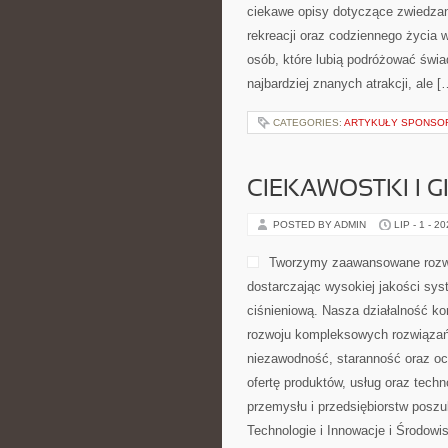
ciekawe opisy dotyczące zwiedzania,
rekreacji oraz codziennego życia 
osób, które lubią podróżować świ
najbardziej znanych atrakcji, ale [
CATEGORIES:
ARTYKUŁY SPONS
CIEKAWOSTKI I 
POSTED BY ADMIN
LIP - 1 - 2
Tworzymy zaawansowane rozwi
dostarczając wysokiej jakości sys
ciśnieniową. Nasza działalność kon
rozwoju kompleksowych rozwiązań,
niezawodność, staranność oraz o
ofertę produktów, usług oraz tech
przemysłu i przedsiębiorstw posz
Technologie i Innowacje i Środow