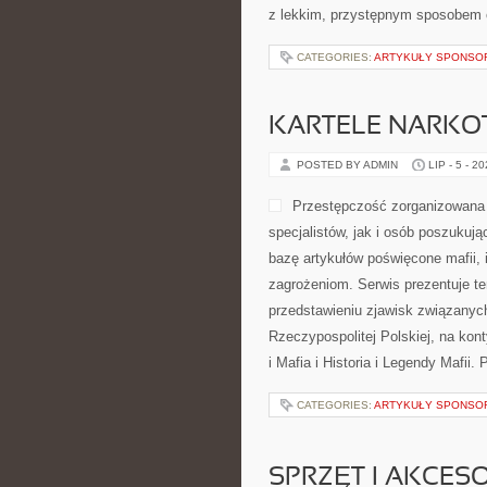
z lekkim, przystępnym sposobem 
CATEGORIES:
ARTYKUŁY SPONS
KARTELE NARK
POSTED BY ADMIN
LIP - 5 - 2
Przestępczość zorganizowana 
specjalistów, jak i osób poszukuj
bazę artykułów poświęcone mafii, 
zagrożeniom. Serwis prezentuje t
przedstawieniu zjawisk związanyc
Rzeczypospolitej Polskiej, na kon
i Mafia i Historia i Legendy Mafii.
CATEGORIES:
ARTYKUŁY SPONS
SPRZĘT I AKCES