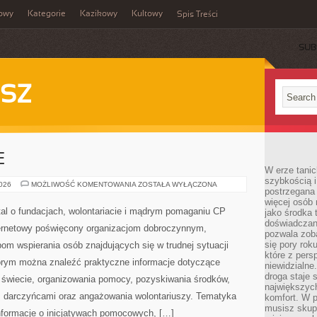
owy
Kategorie
Kazikowy
Kultowy
Spis Treści
SUB
SZ
E
W erze tanic
szybkością 
PRAWO
2026
MOŻLIWOŚĆ KOMENTOWANIA
ZOSTAŁA WYŁĄCZONA
postrzegana 
I
FINANSE
więcej osób 
al o fundacjach, wolontariacie i mądrym pomaganiu CP
jako środka 
doświadczan
ternetowy poświęcony organizacjom dobroczynnym,
pozwala zob
się pory rok
om wspierania osób znajdujących się w trudnej sytuacji
które z pers
którym można znaleźć praktyczne informacje dotyczące
niewidzialne
droga staje 
na świecie, organizowania pomocy, pozyskiwania środków,
największych
z darczyńcami oraz angażowania wolontariuszy. Tematyka
komfort. W 
musisz skup
nformacje o inicjatywach pomocowych, […]