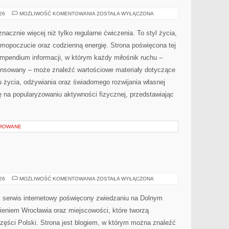
SPRZĘT
026
MOŻLIWOŚĆ KOMENTOWANIA
ZOSTAŁA WYŁĄCZONA
I
AKCESORIA
nacznie więcej niż tylko regularne ćwiczenia. To styl życia,
amopoczucie oraz codzienną energię. Strona poświęcona tej
pendium informacji, w którym każdy miłośnik ruchu –
ansowany – może znaleźć wartościowe materiały dotyczące
u życia, odżywiania oraz świadomego rozwijania własnej
ę na popularyzowaniu aktywności fizycznej, przedstawiając
OROWANE
JELENIA
026
MOŻLIWOŚĆ KOMENTOWANIA
ZOSTAŁA WYŁĄCZONA
GÓRA
serwis internetowy poświęcony zwiedzaniu na Dolnym
eniem Wrocławia oraz miejscowości, które tworzą
zęści Polski. Strona jest blogiem, w którym można znaleźć