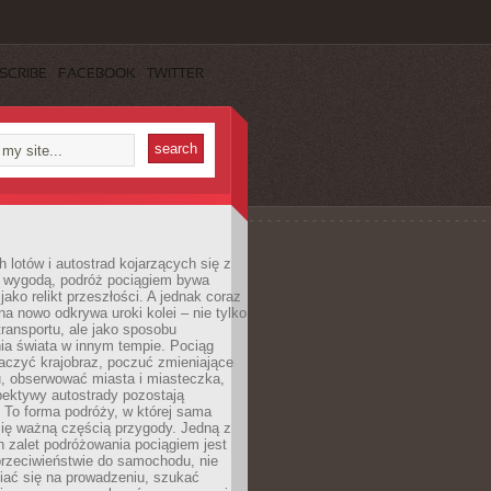
SCRIBE
FACEBOOK
TWITTER
h lotów i autostrad kojarzących się z
i wygodą, podróż pociągiem bywa
jako relikt przeszłości. A jednak coraz
na nowo odkrywa uroki kolei – nie tylko
transportu, ale jako sposobu
ia świata w innym tempie. Pociąg
aczyć krajobraz, poczuć zmieniające
u, obserwować miasta i miasteczka,
pektywy autostrady pozostają
. To forma podróży, w której sama
się ważną częścią przygody. Jedną z
 zalet podróżowania pociągiem jest
przeciwieństwie do samochodu, nie
iać się na prowadzeniu, szukać