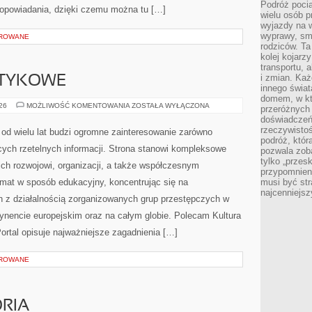
Podróż pocią
opowiadania, dzięki czemu można tu […]
wielu osób p
wyjazdy na 
wyprawy, sm
OROWANE
rodziców. Ta
kolej kojarz
transportu, 
i zmian. Każ
OTYKOWE
innego świa
domem, w któ
KARTELE
026
MOŻLIWOŚĆ KOMENTOWANIA
ZOSTAŁA WYŁĄCZONA
przeróżnych 
NARKOTYKOWE
doświadczeń 
rzeczywisto
od wielu lat budzi ogromne zainteresowanie zarówno
podróż, któr
ących rzetelnych informacji. Strona stanowi kompleksowe
pozwala zoba
tylko „przes
ich rozwojowi, organizacji, a także współczesnym
przypomnien
emat w sposób edukacyjny, koncentrując się na
musi być st
najcenniejs
h z działalnością zorganizowanych grup przestępczych w
tynencie europejskim oraz na całym globie. Polecam Kultura
 Portal opisuje najważniejsze zagadnienia […]
OROWANE
ORIA