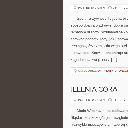
POSTED BY ADMIN
LIP - 4 - 2
Sport i aktywność fizyczna to z
sposób dbania o zdrowie, dobre s
tematyce stanowi rozbudowane kom
zarówno początkujący, jak i zaaw
treningów, ćwiczeń, zdrowego styl
sprawności. Serwis koncentruje si
zagadnienia związane z […]
CATEGORIES:
ARTYKUŁY SPONS
JELENIA GÓRA
POSTED BY ADMIN
LIP - 2 - 2
Moda Wrocław to rozbudowany 
Śląsku, ze szczególnym uwzględni
niezwykle nieoczywistą mapę tej c