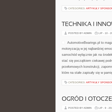
CATEGORIES:
ARTYKUŁY SPONS
TECHNIKA I INN
POSTED BY ADMIN
LIP - 10 - 
AutomotiveBearings.pl to maga
motoryzacją w jej najbardziej emoc
samochód wyłącznie jak na środek
stać się początkiem ciekawej pod
przełomowych konstrukcji, zapom
które na stałe zapisały się w pam
CATEGORIES:
ARTYKUŁY SPONS
OGRÓD I OTOCZ
POSTED BY ADMIN
LIP - 9 - 2