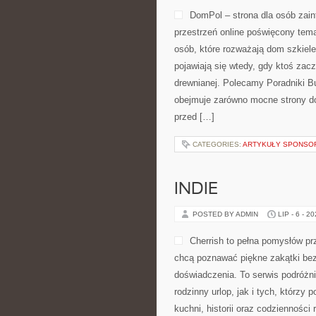
DomPol – strona dla osób za
przestrzeń online poświęcony tem
osób, które rozważają dom szkiele
pojawiają się wtedy, gdy ktoś za
drewnianej. Polecamy Poradniki Bu
obejmuje zarówno mocne strony do
przed […]
CATEGORIES:
ARTYKUŁY SPONS
INDIE
POSTED BY ADMIN
LIP - 6 - 2
Cherrish to pełna pomysłów pr
chcą poznawać piękne zakątki bez
doświadczenia. To serwis podróżn
rodzinny urlop, jak i tych, którzy 
kuchni, historii oraz codzienności