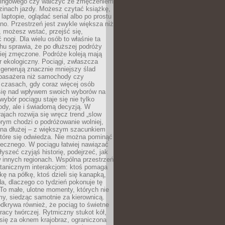
kingowego czy walczyć ze zmęczeniem
zinach jazdy. Możesz czytać książkę,
laptopie, oglądać serial albo po prostu
no. Przestrzeń jest zwykle większa niż
 możesz wstać, przejść się,
 nogi. Dla wielu osób to właśnie ta
u sprawia, że po dłuższej podróży
iej zmęczone. Podróże koleją mają
 ekologiczny. Pociągi, zwłaszcza
 generują znacznie mniejszy ślad
pasażera niż samochody czy
 czasach, gdy coraz więcej osób
się nad wpływem swoich wyborów na
wybór pociągu staje się nie tylko
ody, ale i świadomą decyzją. W
rajach rozwija się wręcz trend „slow
tórym chodzi o podróżowanie wolniej,
e na dłużej – z większym szacunkiem
które się odwiedza. Nie można pominąć
łecznego. W pociągu łatwiej nawiązać
yszeć czyjąś historię, podejrzeć, jak
w innych regionach. Wspólna przestrzeń
ntanicznym interakcjom: ktoś pomaga
kę na półkę, ktoś dzieli się kanapką,
a, dlaczego co tydzień pokonuje tę
To małe, ulotne momenty, których nie
y, siedząc samotnie za kierownicą.
dkrywa również, że pociąg to świetne
racy twórczej. Rytmiczny stukot kół,
się za oknem krajobraz, ograniczona