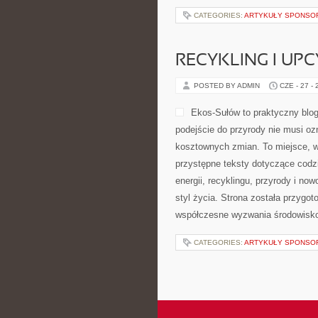
CATEGORIES:
ARTYKUŁY SPONS
RECYKLING I UP
POSTED BY ADMIN
CZE - 27 -
Ekos-Sułów to praktyczny blog
podejście do przyrody nie musi o
kosztownych zmian. To miejsce, w
przystępne teksty dotyczące codz
energii, recyklingu, przyrody i n
styl życia. Strona została przygo
współczesne wyzwania środowisko
CATEGORIES:
ARTYKUŁY SPONS