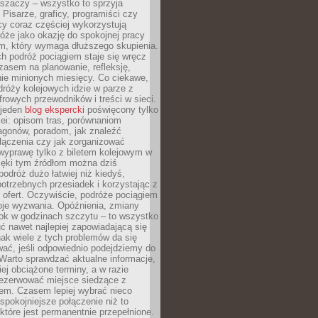
aszaczy – wszystko to sprzyja
. Pisarze, graficy, programiści czy
cy coraz częściej wykorzystują
óże jako okazję do spokojnej pracy
em, który wymaga dłuższego skupienia.
ch podróż pociągiem staje się wręcz
zasem na planowanie, refleksję,
e minionych miesięcy. Co ciekawe,
róży kolejowych idzie w parze z
rowych przewodników i treści w sieci.
ejeden
blog ekspercki
poświęcony tylko
ei: opisom tras, porównaniom
agonów, poradom, jak znaleźć
łączenia czy jak zorganizować
wyprawę tylko z biletem kolejowym w
ięki tym źródłom można dziś
odróż dużo łatwiej niż kiedyś,
potrzebnych przesiadek i korzystając z
 ofert. Oczywiście, podróże pociągiem
oje wyzwania. Opóźnienia, zmiany
łok w godzinach szczytu – to wszystko
uć nawet najlepiej zapowiadającą się
ak wiele z tych problemów da się
ać, jeśli odpowiednio podejdziemy do
Warto sprawdzać aktualne informacje,
ej obciążone terminy, a w razie
rezerwować miejsce siedzące z
em. Czasem lepiej wybrać nieco
 spokojniejsze połączenie niż to
które jest permanentnie przepełnione.