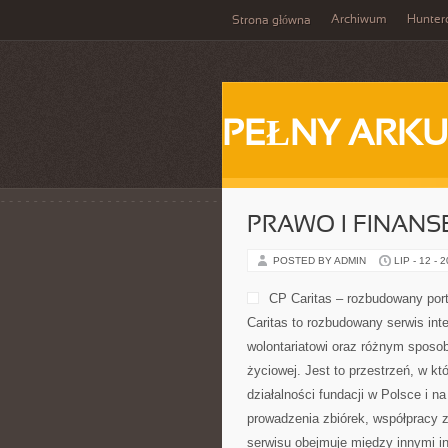
Archiwum
Hunter
Strona główna
PEŁNY ARKU
PRAWO I FINANS
POSTED BY ADMIN
LIP - 12 - 
CP Caritas – rozbudowany port
Caritas to rozbudowany serwis in
wolontariatowi oraz różnym sposob
życiowej. Jest to przestrzeń, w 
działalności fundacji w Polsce i 
prowadzenia zbiórek, współpracy 
serwisu obejmuje między innymi i