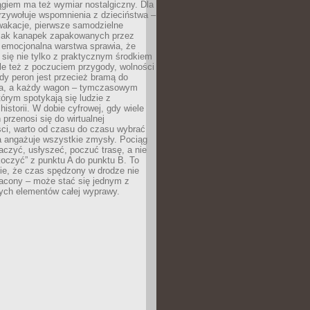
giem ma też wymiar nostalgiczny. Dla
rzywołuje wspomnienia z dzieciństwa –
wakacje, pierwsze samodzielne
ak kanapek zapakowanych przez
 emocjonalna warstwa sprawia, że
y się nie tylko z praktycznym środkiem
ale też z poczuciem przygody, wolności
dy peron jest przecież bramą do
ta, a każdy wagon – tymczasowym
rym spotykają się ludzie z
historii. W dobie cyfrowej, gdy wiele
przenosi się do wirtualnej
ści, warto od czasu do czasu wybrać
a angażuje wszystkie zmysły. Pociąg
czyć, usłyszeć, poczuć trasę, a nie
koczyć” z punktu A do punktu B. To
ie, że czas spędzony w drodze nie
racony – może stać się jednym z
zych elementów całej wyprawy.