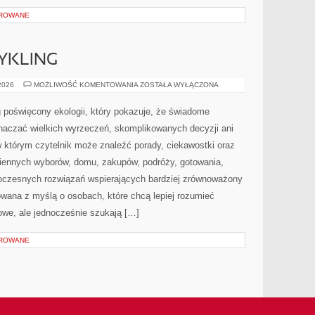
OROWANE
CYKLING
RECYKLING
 2026
MOŻLIWOŚĆ KOMENTOWANIA
ZOSTAŁA WYŁĄCZONA
I
UPCYKLING
 poświęcony ekologii, który pokazuje, że świadome
znaczać wielkich wyrzeczeń, skomplikowanych decyzji ani
 którym czytelnik może znaleźć porady, ciekawostki oraz
iennych wyborów, domu, zakupów, podróży, gotowania,
owoczesnych rozwiązań wspierających bardziej zrównoważony
towana z myślą o osobach, które chcą lepiej rozumieć
we, ale jednocześnie szukają […]
OROWANE