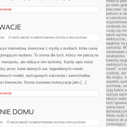
miejsca par
po wielu god
pracować na 
OROWANE
patrzeć w ok
w samolocie,
rozprostować
swoboda ruch
OWACJE
czują się mn
także wymiar
TECHNIKA
2026
MOŻLIWOŚĆ KOMENTOWANIA
ZOSTAŁA WYŁĄCZONA
elektryczne,
I
węglowy na 
INNOWACJE
samoloty. W
zyn internetowy stworzone z myślą o osobach, które cenią
zastanawia 
jonującym wydaniu. To strona dla tych, którzy nie patrzą na
środowisko, 
kwestią wyg
 transportu, ale widzą w nim technikę. Każdy wpis może
niektórych k
róży przez świat dawnych aut, legendarnych marek,
travel”, w k
rzadziej, al
nianych modeli, wyścigowych sukcesów i samochodów,
dla miejsc, 
aspektu spo
ięci kierowców. Strona zestawia motoryzację jako […]
rozmowę, usł
żyją ludzie 
OROWANE
sprzyja spo
włożyć waliz
ktoś opowiad
samą trasę. 
doświadczym
ENIE DOMU
Wiele osób o
miejsce do p
OGRÓD
026
MOŻLIWOŚĆ KOMENTOWANIA
ZOSTAŁA WYŁĄCZONA
zmieniający 
I