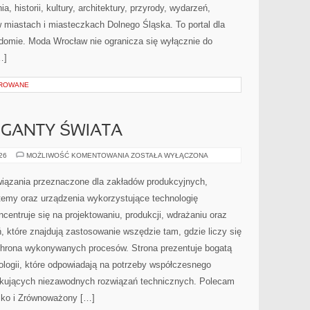
 historii, kultury, architektury, przyrody, wydarzeń,
w miastach i miasteczkach Dolnego Śląska. To portal dla
adomie. Moda Wrocław nie ogranicza się wyłącznie do
…]
OROWANE
GIGANTY ŚWIATA
CIEKAWOSTKI
026
MOŻLIWOŚĆ KOMENTOWANIA
ZOSTAŁA WYŁĄCZONA
I
GIGANTY
ŚWIATA
ązania przeznaczone dla zakładów produkcyjnych,
temy oraz urządzenia wykorzystujące technologię
centruje się na projektowaniu, produkcji, wdrażaniu oraz
 które znajdują zastosowanie wszędzie tam, gdzie liczy się
chrona wykonywanych procesów. Strona prezentuje bogatą
nologii, które odpowiadają na potrzeby współczesnego
ukujących niezawodnych rozwiązań technicznych. Polecam
isko i Zrównoważony […]