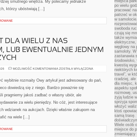
miejsca par
rdziej smutnego wnętrza. My polecamy jednakże
po wielu god
ch, którzy ubóstwiają […]
pracować na 
patrzeć w ok
w samolocie,
OROWANE
rozprostować
swoboda ruch
czują się mn
także wymiar
T DLA WIELU Z NAS
elektryczne,
węglowy na 
, LUB EWENTUALNIE JEDNYM
samoloty. W
zastanawia 
SZYCH
środowisko, 
kwestią wyg
DZIEŃ
026
MOŻLIWOŚĆ KOMENTOWANIA
ZOSTAŁA WYŁĄCZONA
niektórych k
ŚLUBU
travel”, w k
JEST
rzadziej, al
DLA
yć wybitnie rozmaity Owy artykuł jest adresowany do pań,
WIELU
dla miejsc, 
Z
eco dowiedzą się z niego. Bardzo poważnie się
aspektu spo
NAS
NAJWAŻNIEJSZYM,
rozmowę, usł
i pragniemy jakoś zadbać o własny ubiór, ale
LUB
żyją ludzie 
EWENTUALNIE
sprzyja spo
ydawanie za wielu pieniędzy. No cóż, jest interesujące
JEDNYM
Z
włożyć waliz
NAJISTOTNIEJSZYCH
ych wdzianek na aukcjach. Dzięki właśnie zakupom na
ktoś opowiad
samą trasę. 
afić na wiele […]
doświadczym
Wiele osób o
miejsce do p
OROWANE
zmieniający 