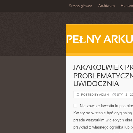
Archiwum
Hunter
Strona główna
PEŁNY ARKU
JAKAKOLWIEK P
PROBLEMATYCZN
UWIDOCZNIA
POSTED BY ADMIN
STY - 2 - 2
Nie zawsze kwestia kupna okr
Kwiaty są w stanie być oryginalną
przede wszystkim w ciepłych okre
przykład z własnego ogródka lub pr