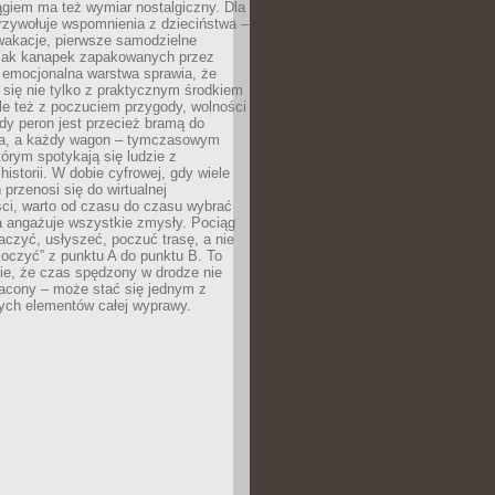
giem ma też wymiar nostalgiczny. Dla
rzywołuje wspomnienia z dzieciństwa –
wakacje, pierwsze samodzielne
ak kanapek zapakowanych przez
 emocjonalna warstwa sprawia, że
y się nie tylko z praktycznym środkiem
ale też z poczuciem przygody, wolności
dy peron jest przecież bramą do
ta, a każdy wagon – tymczasowym
rym spotykają się ludzie z
historii. W dobie cyfrowej, gdy wiele
przenosi się do wirtualnej
ści, warto od czasu do czasu wybrać
a angażuje wszystkie zmysły. Pociąg
czyć, usłyszeć, poczuć trasę, a nie
koczyć” z punktu A do punktu B. To
ie, że czas spędzony w drodze nie
racony – może stać się jednym z
zych elementów całej wyprawy.