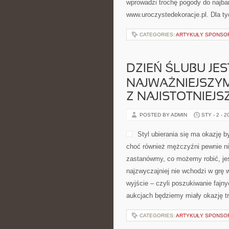
wprowadzi trochę pogody do najba
www.uroczystedekoracje.pl. Dla ty
CATEGORIES:
ARTYKUŁY SPONS
DZIEŃ ŚLUBU JES
NAJWAŻNIEJSZYM
Z NAJISTOTNIEJ
POSTED BY ADMIN
STY - 2 - 2
Styl ubierania się ma okazję b
choć również mężczyźni pewnie ni
zastanówmy, co możemy robić, jeśl
najzwyczajniej nie wchodzi w grę w
wyjście – czyli poszukiwanie fajn
aukcjach będziemy miały okazję tr
CATEGORIES:
ARTYKUŁY SPONS