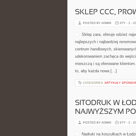
SKLEP CCC, PRO
POSTED BY ADMIN
STY - 2 - 2
Sklep zara, oferuje odzież naj
najlepszych i najbardziej renomowa
centrum handlowych, skierowanych
udekorowaniem zachęca do wejścia 
mieszczą i są oferowane klientom. 
to, aby każda nowa […]
CATEGORIES:
ARTYKUŁY SPONS
SITODRUK W ŁOD
NAJWYŻSZYM PO
POSTED BY ADMIN
STY - 2 - 2
Nadruki na koszulkach w Łodzi