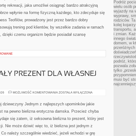
Podróż pocią
NA
rtę rekreacji, jaka umożliwi osiągnąć bardzo atrakcyjną
wielu osób p
NAJWYŻSZYM
POZIOMIE
wyjazdy na 
obrze wpłynie na formę fizyczną każdego, kto zdecyduje się
wyprawy, sm
itness Teofilów, prowadzony jest przez bardzo dobry
rodziców. Ta
kolej kojarz
osowują trening pod klientów, by wszelkie zadania w ramach
transportu, 
i zmian. Każ
, dzięki czemu organizm będzie posiadał szansę
innego świa
domem, w któ
przeróżnych 
doświadczeń 
OROWANE
rzeczywisto
podróż, któr
pozwala zoba
tylko „przes
ŁY PREZENT DLA WŁASNEJ
przypomnien
musi być st
najcenniejs
SPRAW
026
MOŻLIWOŚĆ KOMENTOWANIA
ZOSTAŁA WYŁĄCZONA
DOSKONAŁY
PREZENT
DLA
nej dziewczyny Jednym z najlepszych upominków jakie
WŁASNEJ
PARTNERKI!
est na pewno bielizna erotyczna damska. Przecież chyba
ydaje się zatem, iż seksowna bielizna to prezent, który jest
i. Nie może dziwić więc to, iż bielizna jest jednym z
Co należy szczególnie wiedzieć, jeżeli wchodzi w grę