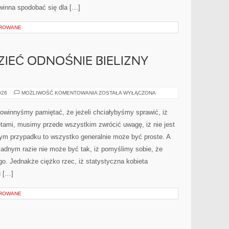
owinna spodobać się dla […]
OROWANE
ZIEĆ ODNOŚNIE BIELIZNY
CO
026
MOŻLIWOŚĆ KOMENTOWANIA
ZOSTAŁA WYŁĄCZONA
TRZEBA
WIEDZIEĆ
ODNOŚNIE
owinnyśmy pamiętać, że jeżeli chciałybyśmy sprawić, iż
BIELIZNY
EROTYCZNEJ?
etami, musimy przede wszystkim zwrócić uwagę, iż nie jest
ym przypadku to wszystko generalnie może być proste. A
adnym razie nie może być tak, iż pomyślimy sobie, że
go. Jednakże ciężko rzec, iż statystyczna kobieta
u […]
OROWANE