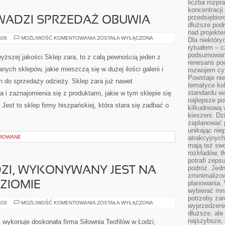
liczba rozpr
koncentracji
przedsiębior
WADZI SPRZEDAŻ OBUWIA
dłuższe podr
nad projekt
SKLEP
026
MOŻLIWOŚĆ KOMENTOWANIA
ZOSTAŁA WYŁĄCZONA
Dla niektóry
CCC,
rytuałem – c
PROWADZI
SPRZEDAŻ
podsumowani
wyższej jakości Sklep zara, to z całą pewnością jeden z
OBUWIA
renesans pod
nych sklepów, jakie mieszczą się w dużej ilości galerii i
rozwojem cyf
Powstaje ni
 do sprzedaży odzieży. Sklep zara już nawet
tematyce kol
standardu w
i zaznajomienia się z produktami, jakie w tym sklepie się
najlepsze po
Jest to sklep firmy hiszpańskiej, która stara się zadbać o
kilkudniową 
kieszeni. Dz
zaplanować p
unikając nie
OROWANE
atrakcyjnych
mają też sw
rozkładów, t
potrafi zeps
podróż. Jedn
ZI, WYKONYWANY JEST NA
zminimalizow
planowania. 
ZIOMIE
wybierać mni
potrzeby za
SITODRUK
026
MOŻLIWOŚĆ KOMENTOWANIA
ZOSTAŁA WYŁĄCZONA
wyprzedzeni
W
dłuższe, ale
ŁODZI,
WYKONYWANY
najszybsze, 
 wykonuje doskonała firma Siłownia Teofilów w Łodzi,
JEST