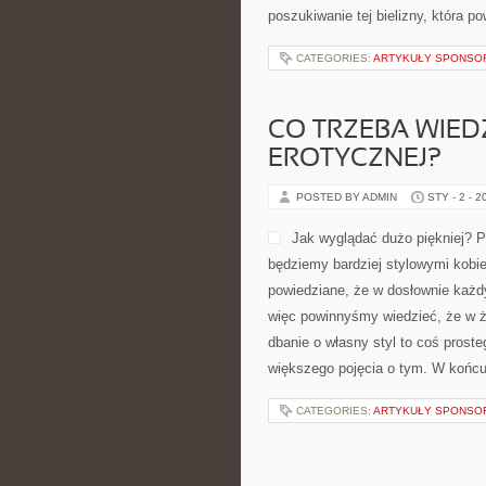
poszukiwanie tej bielizny, która p
CATEGORIES:
ARTYKUŁY SPONS
CO TRZEBA WIED
EROTYCZNEJ?
POSTED BY ADMIN
STY - 2 - 2
Jak wyglądać dużo piękniej? P
będziemy bardziej stylowymi kobi
powiedziane, że w dosłownie każd
więc powinnyśmy wiedzieć, że w ż
dbanie o własny styl to coś proste
większego pojęcia o tym. W końc
CATEGORIES:
ARTYKUŁY SPONS