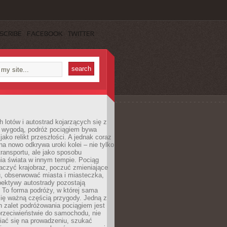
SCRIBE
FACEBOOK
TWITTER
h lotów i autostrad kojarzących się z
i wygodą, podróż pociągiem bywa
jako relikt przeszłości. A jednak coraz
na nowo odkrywa uroki kolei – nie tylko
transportu, ale jako sposobu
ia świata w innym tempie. Pociąg
aczyć krajobraz, poczuć zmieniające
u, obserwować miasta i miasteczka,
pektywy autostrady pozostają
. To forma podróży, w której sama
się ważną częścią przygody. Jedną z
 zalet podróżowania pociągiem jest
przeciwieństwie do samochodu, nie
iać się na prowadzeniu, szukać