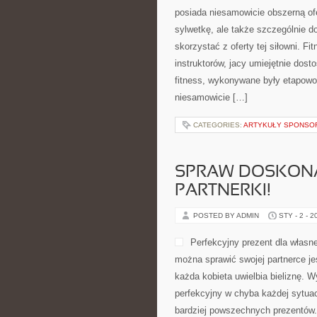
posiada niesamowicie obszerną ofe
sylwetkę, ale także szczególnie d
skorzystać z oferty tej siłowni. F
instruktorów, jacy umiejętnie dost
fitness, wykonywane były etapowo
niesamowicie […]
CATEGORIES:
ARTYKUŁY SPONS
SPRAW DOSKONA
PARTNERKI!
POSTED BY ADMIN
STY - 2 - 2
Perfekcyjny prezent dla włas
można sprawić swojej partnerce j
każda kobieta uwielbia bieliznę. W
perfekcyjny w chyba każdej sytuacj
bardziej powszechnych prezentów. 