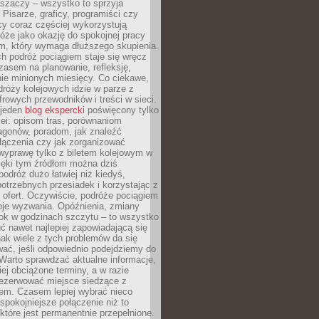
aszaczy – wszystko to sprzyja
. Pisarze, graficy, programiści czy
cy coraz częściej wykorzystują
óże jako okazję do spokojnej pracy
em, który wymaga dłuższego skupienia.
ch podróż pociągiem staje się wręcz
zasem na planowanie, refleksję,
e minionych miesięcy. Co ciekawe,
róży kolejowych idzie w parze z
rowych przewodników i treści w sieci.
ejeden
blog ekspercki
poświęcony tylko
ei: opisom tras, porównaniom
agonów, poradom, jak znaleźć
łączenia czy jak zorganizować
wyprawę tylko z biletem kolejowym w
ięki tym źródłom można dziś
odróż dużo łatwiej niż kiedyś,
potrzebnych przesiadek i korzystając z
 ofert. Oczywiście, podróże pociągiem
oje wyzwania. Opóźnienia, zmiany
łok w godzinach szczytu – to wszystko
uć nawet najlepiej zapowiadającą się
ak wiele z tych problemów da się
ać, jeśli odpowiednio podejdziemy do
Warto sprawdzać aktualne informacje,
ej obciążone terminy, a w razie
rezerwować miejsce siedzące z
em. Czasem lepiej wybrać nieco
 spokojniejsze połączenie niż to
które jest permanentnie przepełnione.