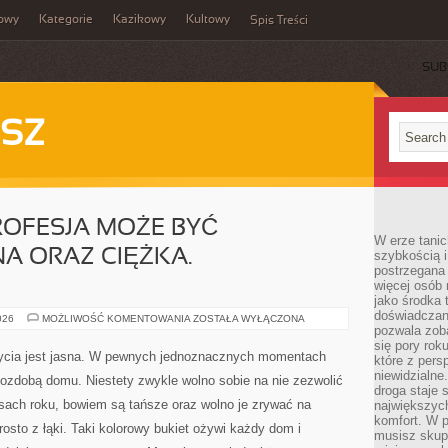
owy
Kategorie
Kazikowy
Kultowy
Spis Treści
SUB
SZ
ROFESJA MOŻE BYĆ
W erze tanic
A ORAZ CIĘŻKA.
szybkością 
postrzegana 
więcej osób 
jako środka 
doświadczan
JAKAKOLWIEK
026
MOŻLIWOŚĆ KOMENTOWANIA
ZOSTAŁA WYŁĄCZONA
PROFESJA
pozwala zob
MOŻE
się pory rok
BYĆ
ycia jest jasna. W pewnych jednoznacznych momentach
które z pers
PROBLEMATYCZNA
ORAZ
niewidzialne
 ozdobą domu. Niestety zwykle wolno sobie na nie zezwolić
CIĘŻKA.
droga staje 
UWIDOCZNIA
sach roku, bowiem są tańsze oraz wolno je zrywać na
największych
komfort. W 
osto z łąki. Taki kolorowy bukiet ożywi każdy dom i
musisz skup