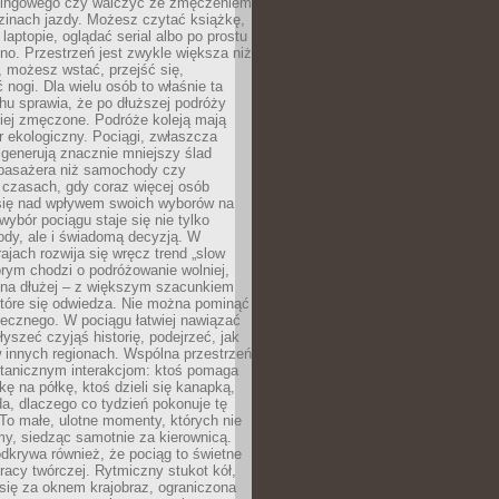
kingowego czy walczyć ze zmęczeniem
zinach jazdy. Możesz czytać książkę,
laptopie, oglądać serial albo po prostu
no. Przestrzeń jest zwykle większa niż
 możesz wstać, przejść się,
 nogi. Dla wielu osób to właśnie ta
u sprawia, że po dłuższej podróży
iej zmęczone. Podróże koleją mają
 ekologiczny. Pociągi, zwłaszcza
 generują znacznie mniejszy ślad
pasażera niż samochody czy
 czasach, gdy coraz więcej osób
się nad wpływem swoich wyborów na
wybór pociągu staje się nie tylko
ody, ale i świadomą decyzją. W
rajach rozwija się wręcz trend „slow
tórym chodzi o podróżowanie wolniej,
e na dłużej – z większym szacunkiem
które się odwiedza. Nie można pominąć
łecznego. W pociągu łatwiej nawiązać
yszeć czyjąś historię, podejrzeć, jak
w innych regionach. Wspólna przestrzeń
ntanicznym interakcjom: ktoś pomaga
kę na półkę, ktoś dzieli się kanapką,
a, dlaczego co tydzień pokonuje tę
To małe, ulotne momenty, których nie
y, siedząc samotnie za kierownicą.
dkrywa również, że pociąg to świetne
racy twórczej. Rytmiczny stukot kół,
się za oknem krajobraz, ograniczona