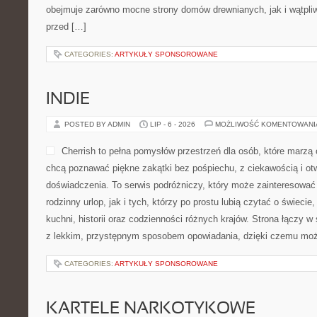
obejmuje zarówno mocne strony domów drewnianych, jak i wątpliw
przed […]
CATEGORIES:
ARTYKUŁY SPONSOROWANE
INDIE
POSTED BY ADMIN
LIP - 6 - 2026
MOŻLIWOŚĆ KOMENTOWAN
Cherrish to pełna pomysłów przestrzeń dla osób, które marzą 
chcą poznawać piękne zakątki bez pośpiechu, z ciekawością i ot
doświadczenia. To serwis podróżniczy, który może zainteresować
rodzinny urlop, jak i tych, którzy po prostu lubią czytać o świecie,
kuchni, historii oraz codzienności różnych krajów. Strona łączy w 
z lekkim, przystępnym sposobem opowiadania, dzięki czemu moż
CATEGORIES:
ARTYKUŁY SPONSOROWANE
KARTELE NARKOTYKOWE