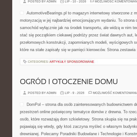
POSTED BY ADMIN
LIP - 10 - 2026
MOŻLIWOŚĆ KOMENTOWAN
AutomotiveBearings.pl to magazyn internetowy stworzone z m
motoryzacją w jej najbardziej emocjonującym wydaniu. To strona d
samochód wyłącznie jak na środek transportu, ale widzą w nim t
stać się początkiem ciekawej podróży przez świat dawnych aut, 
przełomowych konstrukcji, zapomnianych modeli, wyścigowych 
które na stałe zapisały się w pamięci kierowców. Strona zestawia
CATEGORIES:
ARTYKUŁY SPONSOROWANE
OGRÓD I OTOCZENIE DOMU
POSTED BY ADMIN
LIP - 9 - 2026
MOŻLIWOŚĆ KOMENTOWAN
DomPol – strona dla osób zainteresowanych budownictwem 
przestrzeń online poświęcony tematyce domów z drewna. To rzec
osób, które rozważają dom szkieletowy. Strona skupia się na pra
pojawiają się wtedy, gdy ktoś zaczyna myśleć o własnym budynk
drewnianej. Polecamy Poradniki Budowlane i Technologie i Konst