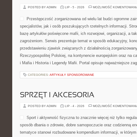
POSTED BY ADMIN
LIP - 5 - 2026
MOŻLIWOŚĆ KOMENTOWAN
Przestępczość zorganizowana od wielu lat budzi ogromne zai
specjalistów, jak i osób poszukujących rzetelnych informacji. St
bazę artykułów poświęcone mafii, ich rozwojowi, organizacji, a 
zagrożeniom. Serwis prezentuje temat w sposób edukacyjny, konc
przedstawieniu zjawisk związanych z działalnością zorganizowan
Rzeczypospolitej Polskiej, na kontynencie europejskim oraz na c
i Mafia i Historia i Legendy Mafii. Portal opisuje najważniejsze za
CATEGORIES:
ARTYKUŁY SPONSOROWANE
SPRZĘT I AKCESORIA
POSTED BY ADMIN
LIP - 4 - 2026
MOŻLIWOŚĆ KOMENTOWAN
Sport i aktywność fizyczna to znacznie więcej niż tylko regula
sposób dbania o zdrowie, dobre samopoczucie oraz codzienną ene
tematyce stanowi rozbudowane kompendium informacji, w którym 