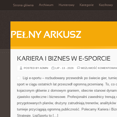
Archiwum
Hunterowy
Kategorie
Kazikowy
Strona główna
PEŁNY ARKUSZ
KARIERA I BIZNES W E-SPORCIE
POSTED BY ADMIN
LIP - 13 - 2026
MOŻLIWOŚĆ KOMENTOWAN
Ligi e-sportu – rozbudowany przewodnik po świecie gier, turniej
sport w ciągu ostatnich lat przeszedł ogromną przemianę. To, co 
kojarzonym głównie z domowym graniem, obecnie stanowi dynamic
zjawisko społeczne i biznesowe. Profesjonalni zawodnicy trenują 
przygotowanych planów, drużyny zatrudniają trenerów, analityków
turnieje przyciągają ogromną publiczność. Polecamy Kariera i Bizn
Strategie. LigiSportu to […]