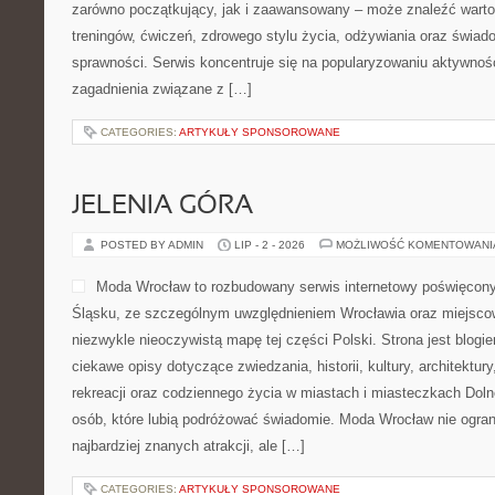
zarówno początkujący, jak i zaawansowany – może znaleźć warto
treningów, ćwiczeń, zdrowego stylu życia, odżywiania oraz świad
sprawności. Serwis koncentruje się na popularyzowaniu aktywnośc
zagadnienia związane z […]
CATEGORIES:
ARTYKUŁY SPONSOROWANE
JELENIA GÓRA
POSTED BY ADMIN
LIP - 2 - 2026
MOŻLIWOŚĆ KOMENTOWAN
Moda Wrocław to rozbudowany serwis internetowy poświęcon
Śląsku, ze szczególnym uwzględnieniem Wrocławia oraz miejscow
niezwykle nieoczywistą mapę tej części Polski. Strona jest blog
ciekawe opisy dotyczące zwiedzania, historii, kultury, architektur
rekreacji oraz codziennego życia w miastach i miasteczkach Dolne
osób, które lubią podróżować świadomie. Moda Wrocław nie ogran
najbardziej znanych atrakcji, ale […]
CATEGORIES:
ARTYKUŁY SPONSOROWANE