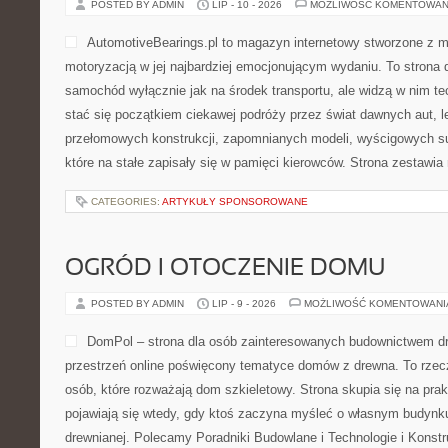
POSTED BY ADMIN
LIP - 10 - 2026
MOŻLIWOŚĆ KOMENTOWAN
AutomotiveBearings.pl to magazyn internetowy stworzone z m
motoryzacją w jej najbardziej emocjonującym wydaniu. To strona d
samochód wyłącznie jak na środek transportu, ale widzą w nim t
stać się początkiem ciekawej podróży przez świat dawnych aut, 
przełomowych konstrukcji, zapomnianych modeli, wyścigowych 
które na stałe zapisały się w pamięci kierowców. Strona zestawia
CATEGORIES:
ARTYKUŁY SPONSOROWANE
OGRÓD I OTOCZENIE DOMU
POSTED BY ADMIN
LIP - 9 - 2026
MOŻLIWOŚĆ KOMENTOWAN
DomPol – strona dla osób zainteresowanych budownictwem 
przestrzeń online poświęcony tematyce domów z drewna. To rzec
osób, które rozważają dom szkieletowy. Strona skupia się na pra
pojawiają się wtedy, gdy ktoś zaczyna myśleć o własnym budynk
drewnianej. Polecamy Poradniki Budowlane i Technologie i Konst