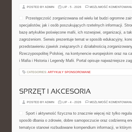
POSTED BY ADMIN
LIP - 5 - 2026
MOŻLIWOŚĆ KOMENTOWAN
Przestępczość zorganizowana od wielu lat budzi ogromne zai
specjalistów, jak i osób poszukujących rzetelnych informacji. St
bazę artykułów poświęcone mafii, ich rozwojowi, organizacji, a 
zagrożeniom. Serwis prezentuje temat w sposób edukacyjny, konc
przedstawieniu zjawisk związanych z działalnością zorganizowan
Rzeczypospolitej Polskiej, na kontynencie europejskim oraz na c
i Mafia i Historia i Legendy Mafii. Portal opisuje najważniejsze za
CATEGORIES:
ARTYKUŁY SPONSOROWANE
SPRZĘT I AKCESORIA
POSTED BY ADMIN
LIP - 4 - 2026
MOŻLIWOŚĆ KOMENTOWAN
Sport i aktywność fizyczna to znacznie więcej niż tylko regula
sposób dbania o zdrowie, dobre samopoczucie oraz codzienną ene
tematyce stanowi rozbudowane kompendium informacji, w którym 