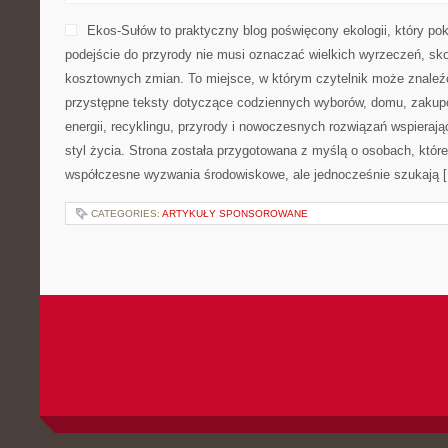
Ekos-Sułów to praktyczny blog poświęcony ekologii, który po
podejście do przyrody nie musi oznaczać wielkich wyrzeczeń, sk
kosztownych zmian. To miejsce, w którym czytelnik może znaleźć
przystępne teksty dotyczące codziennych wyborów, domu, zakupó
energii, recyklingu, przyrody i nowoczesnych rozwiązań wspieraj
styl życia. Strona została przygotowana z myślą o osobach, które
współczesne wyzwania środowiskowe, ale jednocześnie szukają 
CATEGORIES:
ARTYKUŁY SPONSOROWANE