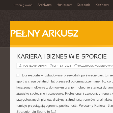
Archiwum
Hunterowy
Kategorie
Kazikowy
Strona główna
PEŁNY ARKUSZ
KARIERA I BIZNES W E-SPORCIE
POSTED BY ADMIN
LIP - 13 - 2026
MOŻLIWOŚĆ KOMENTOWAN
Ligi e-sportu – rozbudowany przewodnik po świecie gier, turniej
sport w ciągu ostatnich lat przeszedł ogromną przemianę. To, co 
kojarzonym głównie z domowym graniem, obecnie stanowi dynamic
zjawisko społeczne i biznesowe. Profesjonalni zawodnicy trenują 
przygotowanych planów, drużyny zatrudniają trenerów, analityków
turnieje przyciągają ogromną publiczność. Polecamy Kariera i Bizn
Strategie. LigiSportu to […]