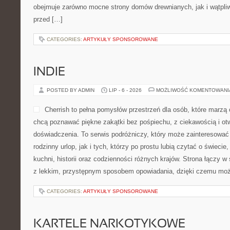
obejmuje zarówno mocne strony domów drewnianych, jak i wątpliw
przed […]
CATEGORIES:
ARTYKUŁY SPONSOROWANE
INDIE
POSTED BY ADMIN
LIP - 6 - 2026
MOŻLIWOŚĆ KOMENTOWAN
Cherrish to pełna pomysłów przestrzeń dla osób, które marzą 
chcą poznawać piękne zakątki bez pośpiechu, z ciekawością i ot
doświadczenia. To serwis podróżniczy, który może zainteresować
rodzinny urlop, jak i tych, którzy po prostu lubią czytać o świecie,
kuchni, historii oraz codzienności różnych krajów. Strona łączy w 
z lekkim, przystępnym sposobem opowiadania, dzięki czemu moż
CATEGORIES:
ARTYKUŁY SPONSOROWANE
KARTELE NARKOTYKOWE