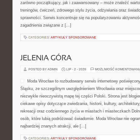
zarówno początkujący, jak i zaawansowany – może znaleźć warto
treningów, ćwiczeń, zdrowego stylu życia, odżywiania oraz świad
sprawności. Serwis koncentruje się na popularyzowaniu aktywnośc
zagadnienia związane z […]
CATEGORIES:
ARTYKUŁY SPONSOROWANE
JELENIA GÓRA
POSTED BY ADMIN
LIP - 2 - 2026
MOŻLIWOŚĆ KOMENTOWAN
Moda Wrocław to rozbudowany serwis internetowy poświęcon
Śląsku, ze szczególnym uwzględnieniem Wrocławia oraz miejscow
niezwykle nieoczywistą mapę tej części Polski. Strona jest blog
ciekawe opisy dotyczące zwiedzania, historii, kultury, architektur
rekreacji oraz codziennego życia w miastach i miasteczkach Dolne
osób, które lubią podróżować świadomie. Moda Wrocław nie ogran
najbardziej znanych atrakcji, ale […]
CATEGORIES:
ARTYKUŁY SPONSOROWANE