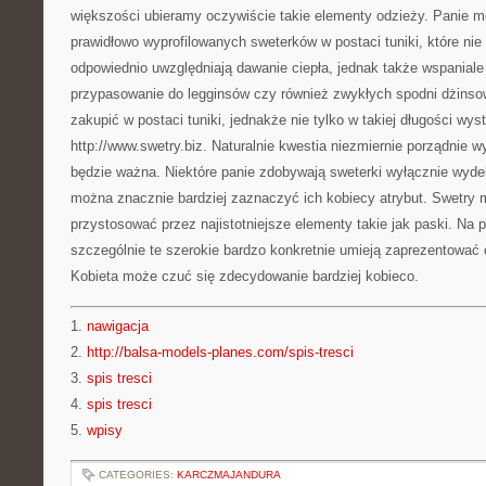
większości ubieramy oczywiście takie elementy odzieży. Panie m
prawidłowo wyprofilowanych sweterków w postaci tuniki, które nie
odpowiednio uwzględniają dawanie ciepła, jednak także wspaniale 
przypasowanie do legginsów czy również zwykłych spodni dżinso
zakupić w postaci tuniki, jednakże nie tylko w takiej długości wy
http://www.swetry.biz. Naturalnie kwestia niezmiernie porządnie 
będzie ważna. Niektóre panie zdobywają sweterki wyłącznie wyde
można znacznie bardziej zaznaczyć ich kobiecy atrybut. Swetry
przystosować przez najistotniejsze elementy takie jak paski. Na 
szczególnie te szerokie bardzo konkretnie umieją zaprezentować e
Kobieta może czuć się zdecydowanie bardziej kobieco.
1.
nawigacja
2.
http://balsa-models-planes.com/spis-tresci
3.
spis tresci
4.
spis tresci
5.
wpisy
CATEGORIES:
KARCZMAJANDURA