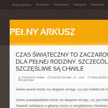
Archiwum
Hunterowy
Kategorie
Kazikowy
Strona główna
PEŁNY ARKUSZ
CZAS ŚWIĄTECZNY TO ZACZAR
DLA PEŁNEJ RODZINY. SZCZEGÓL
SZCZĘŚLIWE SĄ CHWILE
POSTED BY ADMIN
POSTED ON WRZ - 27 - 2025
MOŻLIWOŚĆ 
WYŁĄCZONA
Sweter pewnie każdy ma obojętnie od tego, czy jest kobieta lub
Sweter prawdopodobnie każdy ma obojętnie od tego, czy jest kob
Sweterki zakładamy w głównej mierze w uwzględnieniu chłodniejs