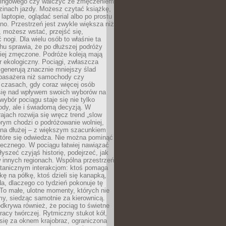
kingowego czy walczyć ze zmęczeniem
zinach jazdy. Możesz czytać książkę,
laptopie, oglądać serial albo po prostu
no. Przestrzeń jest zwykle większa niż
 możesz wstać, przejść się,
 nogi. Dla wielu osób to właśnie ta
u sprawia, że po dłuższej podróży
iej zmęczone. Podróże koleją mają
 ekologiczny. Pociągi, zwłaszcza
 generują znacznie mniejszy ślad
pasażera niż samochody czy
 czasach, gdy coraz więcej osób
się nad wpływem swoich wyborów na
wybór pociągu staje się nie tylko
ody, ale i świadomą decyzją. W
rajach rozwija się wręcz trend „slow
tórym chodzi o podróżowanie wolniej,
e na dłużej – z większym szacunkiem
które się odwiedza. Nie można pominąć
łecznego. W pociągu łatwiej nawiązać
yszeć czyjąś historię, podejrzeć, jak
w innych regionach. Wspólna przestrzeń
ntanicznym interakcjom: ktoś pomaga
kę na półkę, ktoś dzieli się kanapką,
a, dlaczego co tydzień pokonuje tę
To małe, ulotne momenty, których nie
y, siedząc samotnie za kierownicą.
dkrywa również, że pociąg to świetne
racy twórczej. Rytmiczny stukot kół,
się za oknem krajobraz, ograniczona