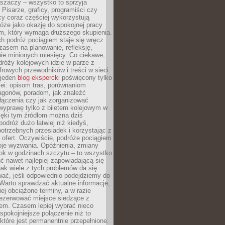
aszaczy – wszystko to sprzyja
. Pisarze, graficy, programiści czy
cy coraz częściej wykorzystują
óże jako okazję do spokojnej pracy
em, który wymaga dłuższego skupienia.
ch podróż pociągiem staje się wręcz
zasem na planowanie, refleksję,
e minionych miesięcy. Co ciekawe,
róży kolejowych idzie w parze z
rowych przewodników i treści w sieci.
ejeden
blog ekspercki
poświęcony tylko
ei: opisom tras, porównaniom
agonów, poradom, jak znaleźć
łączenia czy jak zorganizować
wyprawę tylko z biletem kolejowym w
ięki tym źródłom można dziś
odróż dużo łatwiej niż kiedyś,
potrzebnych przesiadek i korzystając z
 ofert. Oczywiście, podróże pociągiem
oje wyzwania. Opóźnienia, zmiany
łok w godzinach szczytu – to wszystko
uć nawet najlepiej zapowiadającą się
ak wiele z tych problemów da się
ać, jeśli odpowiednio podejdziemy do
Warto sprawdzać aktualne informacje,
ej obciążone terminy, a w razie
rezerwować miejsce siedzące z
em. Czasem lepiej wybrać nieco
 spokojniejsze połączenie niż to
które jest permanentnie przepełnione.