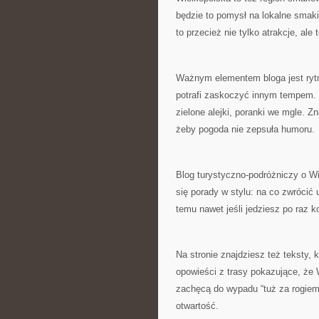
będzie to pomysł na lokalne smaki
to przecież nie tylko atrakcje, al
Ważnym elementem bloga jest rytm 
potrafi zaskoczyć innym tempem. 
zielone alejki, poranki we mgle. Z
żeby pogoda nie zepsuła humoru.
Blog turystyczno-podróżniczy o Wie
się porady w stylu: na co zwrócić 
temu nawet jeśli jedziesz po raz 
Na stronie znajdziesz też teksty,
opowieści z trasy pokazujące, że
zachęcą do wypadu “tuż za rogiem
otwartość.