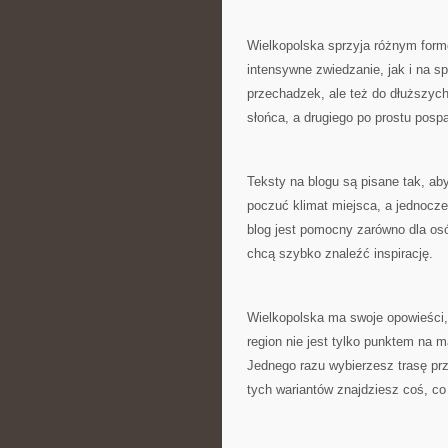
Wielkopolska sprzyja różnym for
intensywne zwiedzanie, jak i na sp
przechadzek, ale też do dłuższy
słońca, a drugiego po prostu pos
Teksty na blogu są pisane tak, aby
poczuć klimat miejsca, a jednocze
blog jest pomocny zarówno dla osób
chcą szybko znaleźć inspirację.
Wielkopolska ma swoje opowieści,
region nie jest tylko punktem na 
Jednego razu wybierzesz trasę pr
tych wariantów znajdziesz coś, co 