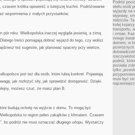
Podróż pocią
, czasem krótka opowieść o tutejszej kuchni. Podróżowanie
wielu osób p
wyjazdy na 
e też wspomnienia z małych przystanków.
wyprawy, sm
rodziców. Ta
kolej kojarz
transportu, 
pór roku. Wielkopolska inaczej wygląda jesienią, a zimą
i zmian. Każ
innego świa
Dlatego treści pomagają dobrać wyjazd do tego, czy wolisz
domem, w któ
przeróżnych 
najdziesz też sugestie, jak planować spacery przy wietrze,
doświadczeń 
rzeczywisto
podróż, któr
pozwala zoba
tylko „przes
lkopolsce jest też dla osób, które lubią konkret. Pojawiają
przypomnien
musi być st
uwagę, jak rozłożyć siły, jak sprawdzić dostępność. Dzięki
najcenniejs
kolejny, możesz czuć, że masz plan B.
 które budują ochotę na wyjście z domu. To mogą być
 Wielkopolska to region pełen zakątków z klimatem. Czasem
”, bo podróż nie musi oznaczać długiego urlopu. Wystarczy