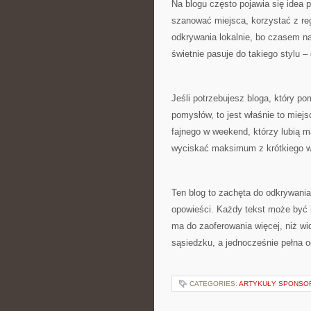
Na blogu często pojawia się idea 
szanować miejsca, korzystać z re
odkrywania lokalnie, bo czasem na
świetnie pasuje do takiego stylu –
Jeśli potrzebujesz bloga, który p
pomysłów, to jest właśnie to miejs
fajnego w weekend, którzy lubią ma
wyciskać maksimum z krótkiego w
Ten blog to zachęta do odkrywania
opowieści. Każdy tekst może być 
ma do zaoferowania więcej, niż w
sąsiedzku, a jednocześnie pełna o
CATEGORIES:
ARTYKUŁY SPONS