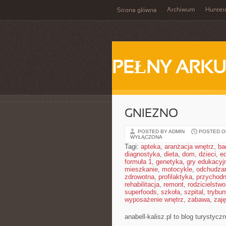
Archiwum
Hunter
Strona główna
PEŁNY ARKU
GNIEZNO
POSTED BY ADMIN
POSTED ON
WYŁĄCZONA
Tagi:
apteka
,
aranżacja wnętrz
,
ba
diagnostyka
,
dieta
,
dom
,
dzieci
,
e
formuła 1
,
genetyka
,
gry edukacyj
mieszkanie
,
motocykle
,
odchudza
zdrowotna
,
profilaktyka
,
przychodn
rehabilitacja
,
remont
,
rodzicielstwo
superfoods
,
szkoła
,
szpital
,
trybun
wyposażenie wnętrz
,
zabawa
,
zaj
anabell-kalisz.pl to blog turystyc