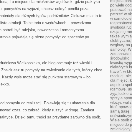
miejsca par
storią. To miejsce dla miłośników wędrówek, gdzie praktyka
po wielu god
kasz pomysłów na wyjazd, chcesz odkryć perełki poza
pracować na 
patrzeć w ok
ateriały dla różnych typów podróżników. Ciekawe miasta to
w samolocie,
 lista atrakcji. To historia o wędrówkach – prowadzona
rozprostować
swoboda ruch
a potrafi być miejska, nowoczesna i romantyczna
czują się mn
także wymiar
stronie pojawiają się różne pomysły: od spacerów po
elektryczne,
węglowy na 
samoloty. W
zastanawia 
środowisko, 
kwestią wyg
łudniowa Wielkopolska, ale blog obejmuje też wioski i
niektórych k
. Znajdziesz tu pomysły na zwiedzanie dla tych, którzy chcą
travel”, w k
rzadziej, al
ę. Każdy wpis może stać się punktem startowym – bo
dla miejsc, 
lekko.
aspektu spo
rozmowę, usł
żyją ludzie 
sprzyja spo
włożyć waliz
 pomysłu do realizacji. Pojawiają się tu ułatwienia dla
ktoś opowiad
lanować czas, co zabrać, kiedy ruszyć w drogę. Zamiast
samą trasę. 
doświadczym
aktyce. Dzięki temu treści są przydatne zarówno dla osób,
Wiele osób o
miejsce do p
zmieniający 