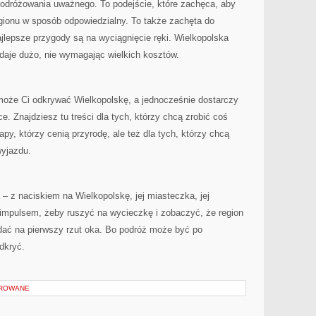
podróżowania uważnego. To podejście, które zachęca, aby
gionu w sposób odpowiedzialny. To także zachęta do
jlepsze przygody są na wyciągnięcie ręki. Wielkopolska
 daje dużo, nie wymagając wielkich kosztów.
omoże Ci odkrywać Wielkopolskę, a jednocześnie dostarczy
ce. Znajdziesz tu treści dla tych, którzy chcą zrobić coś
py, którzy cenią przyrodę, ale też dla tych, którzy chcą
yjazdu.
 – z naciskiem na Wielkopolskę, jej miasteczka, jej
impulsem, żeby ruszyć na wycieczkę i zobaczyć, że region
idać na pierwszy rzut oka. Bo podróż może być po
dkryć.
OROWANE