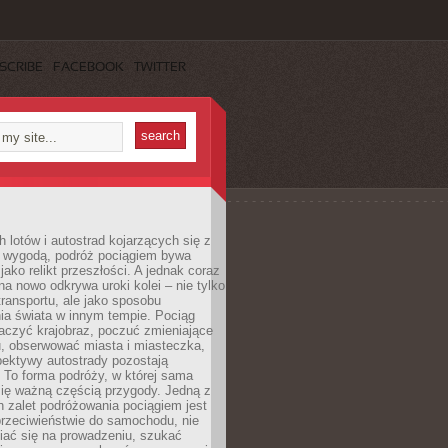
SCRIBE
FACEBOOK
TWITTER
h lotów i autostrad kojarzących się z
i wygodą, podróż pociągiem bywa
jako relikt przeszłości. A jednak coraz
na nowo odkrywa uroki kolei – nie tylko
transportu, ale jako sposobu
ia świata w innym tempie. Pociąg
aczyć krajobraz, poczuć zmieniające
u, obserwować miasta i miasteczka,
pektywy autostrady pozostają
. To forma podróży, w której sama
się ważną częścią przygody. Jedną z
 zalet podróżowania pociągiem jest
przeciwieństwie do samochodu, nie
iać się na prowadzeniu, szukać