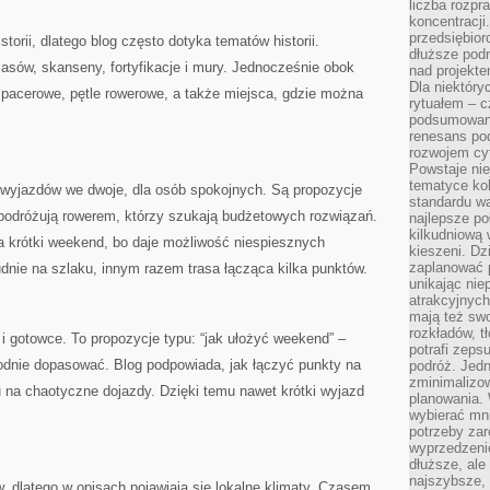
liczba rozpr
koncentracji
przedsiębior
storii, dlatego blog często dotyka tematów historii.
dłuższe podr
asów, skanseny, fortyfikacje i mury. Jednocześnie obok
nad projekt
Dla niektóry
sy spacerowe, pętle rowerowe, a także miejsca, gdzie można
rytuałem – c
podsumowani
renesans pod
rozwojem cyf
Powstaje ni
tematyce kol
a wyjazdów we dwoje, dla osób spokojnych. Są propozycje
standardu w
y podróżują rowerem, którzy szukają budżetowych rozwiązań.
najlepsze po
kilkudniową 
na krótki weekend, bo daje możliwość niespiesznych
kieszeni. Dz
zaplanować p
dnie na szlaku, innym razem trasa łącząca kilka punktów.
unikając nie
atrakcyjnych
mają też sw
rozkładów, t
i gotowce. To propozycje typu: “jak ułożyć weekend” –
potrafi zeps
godnie dopasować. Blog podpowiada, jak łączyć punkty na
podróż. Jedn
zminimalizow
su na chaotyczne dojazdy. Dzięki temu nawet krótki wyjazd
planowania. 
wybierać mni
potrzeby za
wyprzedzeni
dłuższe, ale
najszybsze, 
, dlatego w opisach pojawiają się lokalne klimaty. Czasem