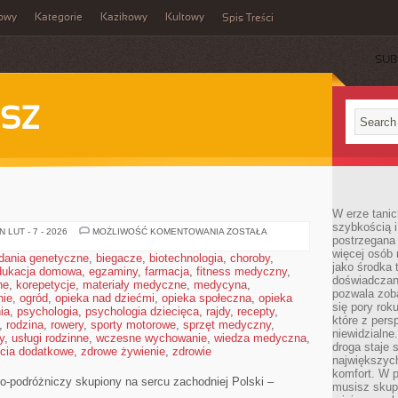
owy
Kategorie
Kazikowy
Kultowy
Spis Treści
SUB
SZ
W erze tanic
szybkością 
GNIEZNO
 LUT - 7 - 2026
MOŻLIWOŚĆ KOMENTOWANIA
ZOSTAŁA
postrzegana 
więcej osób 
dania genetyczne
,
biegacze
,
biotechnologia
,
choroby
,
jako środka 
dukacja domowa
,
egzaminy
,
farmacja
,
fitness medyczny
,
doświadczan
ne
,
korepetycje
,
materiały medyczne
,
medycyna
,
pozwala zob
nie
,
ogród
,
opieka nad dziećmi
,
opieka społeczna
,
opieka
się pory rok
ia
,
psychologia
,
psychologia dziecięca
,
rajdy
,
recepty
,
które z pers
,
rodzina
,
rowery
,
sporty motorowe
,
sprzęt medyczny
,
niewidzialne
y
,
usługi rodzinne
,
wczesne wychowanie
,
wiedza medyczna
,
droga staje 
ęcia dodatkowe
,
zdrowe żywienie
,
zdrowie
największych
komfort. W 
zno-podróżniczy skupiony na sercu zachodniej Polski –
musisz skup