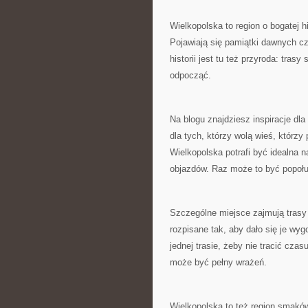
Wielkopolska to region o bogatej hi
Pojawiają się pamiątki dawnych cz
historii jest tu też przyroda: tra
odpocząć.
Na blogu znajdziesz inspiracje dl
dla tych, którzy wolą wieś, którz
Wielkopolska potrafi być idealna 
objazdów. Raz może to być popołu
Szczególne miejsce zajmują trasy 
rozpisane tak, aby dało się je wy
jednej trasie, żeby nie tracić cza
może być pełny wrażeń.
Wielkopolska to też region smaków