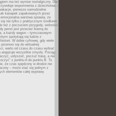
giem ma też wymiar nostalgiczny. Dla
rzywołuje wspomnienia z dzieciństwa –
wakacje, pierwsze samodzielne
ak kanapek zapakowanych przez
 emocjonalna warstwa sprawia, że
y się nie tylko z praktycznym środkiem
ale też z poczuciem przygody, wolności
dy peron jest przecież bramą do
ta, a każdy wagon – tymczasowym
rym spotykają się ludzie z
historii. W dobie cyfrowej, gdy wiele
przenosi się do wirtualnej
ści, warto od czasu do czasu wybrać
a angażuje wszystkie zmysły. Pociąg
czyć, usłyszeć, poczuć trasę, a nie
koczyć” z punktu A do punktu B. To
ie, że czas spędzony w drodze nie
racony – może stać się jednym z
zych elementów całej wyprawy.