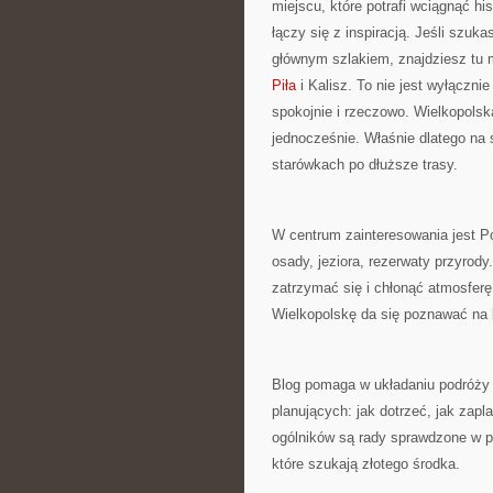
miejscu, które potrafi wciągnąć hi
łączy się z inspiracją. Jeśli szu
głównym szlakiem, znajdziesz tu m
Piła
i Kalisz. To nie jest wyłącznie
spokojnie i rzeczowo. Wielkopolsk
jednocześnie. Właśnie dlatego na 
starówkach po dłuższe trasy.
W centrum zainteresowania jest Po
osady, jeziora, rezerwaty przyrody
zatrzymać się i chłonąć atmosfer
Wielkopolskę da się poznawać na 
Blog pomaga w układaniu podróży od
planujących: jak dotrzeć, jak zap
ogólników są rady sprawdzone w pr
które szukają złotego środka.