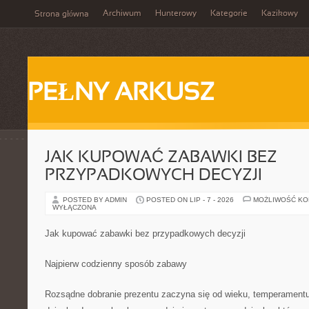
Archiwum
Hunterowy
Kategorie
Kazikowy
Strona główna
PEŁNY ARKUSZ
JAK KUPOWAĆ ZABAWKI BEZ
PRZYPADKOWYCH DECYZJI
POSTED BY ADMIN
POSTED ON LIP - 7 - 2026
MOŻLIWOŚĆ K
WYŁĄCZONA
Jak kupować zabawki bez przypadkowych decyzji
Najpierw codzienny sposób zabawy
Rozsądne dobranie prezentu zaczyna się od wieku, temperamentu