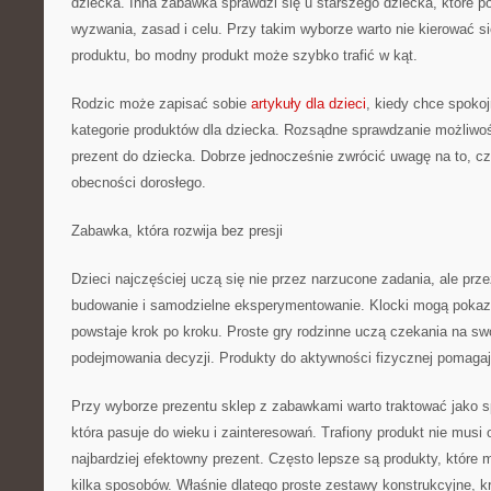
dziecka. Inna zabawka sprawdzi się u starszego dziecka, które p
wyzwania, zasad i celu. Przy takim wyborze warto nie kierować s
produktu, bo modny produkt może szybko trafić w kąt.
Rodzic może zapisać sobie
artykuły dla dzieci
, kiedy chce spoko
kategorie produktów dla dziecka. Rozsądne sprawdzanie możliwo
prezent do dziecka. Dobrze jednocześnie zwrócić uwagę na to,
obecności dorosłego.
Zabawka, która rozwija bez presji
Dzieci najczęściej uczą się nie przez narzucone zadania, ale prz
budowanie i samodzielne eksperymentowanie. Klocki mogą pokaz
powstaje krok po kroku. Proste gry rodzinne uczą czekania na swo
podejmowania decyzji. Produkty do aktywności fizycznej pomagaj
Przy wyborze prezentu sklep z zabawkami warto traktować jako s
która pasuje do wieku i zainteresowań. Trafiony produkt nie musi
najbardziej efektowny prezent. Często lepsze są produkty, któr
kilka sposobów. Właśnie dlatego proste zestawy konstrukcyjne, kred