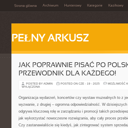
Archiwum
Hunterowy
Kategorie
Kazikowy
Strona główna
PEŁNY ARKUSZ
JAK POPRAWNIE PISAĆ PO POLS
PRZEWODNIK DLA KAŻDEGO!
POSTED BY ADMIN
POSTED ON CZE - 19 - 2025
MOŻLIWOŚĆ 
WYŁĄCZONA
Organizacja wydarzeń, koncertów czy wystaw muzealnych to z je
wyzwanie, z drugiej – ogromna odpowiedzialność. W dzisiejszych
odgrywa kluczową rolę w zarządzaniu i promocji takich przedsięwz
jak wykorzystać nowoczesne rozwiązania, aby cały proces przebie
Czy zastanawialiście się kiedyś, jak zintegrować system sprzedaż