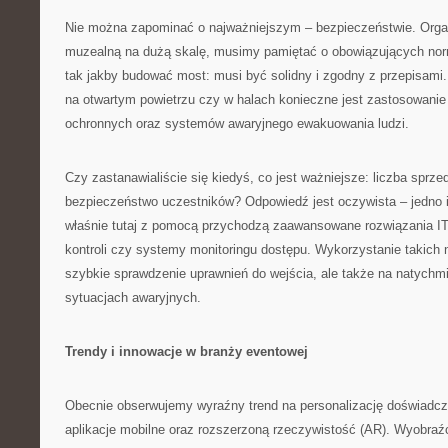
Nie można zapominać o najważniejszym – bezpieczeństwie. Organ
muzealną na dużą skalę, musimy pamiętać o obowiązujących nor
tak jakby budować most: musi być solidny i zgodny z przepisami.
na otwartym powietrzu czy w halach konieczne jest zastosowani
ochronnych oraz systemów awaryjnego ewakuowania ludzi.
Czy zastanawialiście się kiedyś, co jest ważniejsze: liczba sprze
bezpieczeństwo uczestników? Odpowiedź jest oczywista – jedno i 
właśnie tutaj z pomocą przychodzą zaawansowane rozwiązania IT 
kontroli czy systemy monitoringu dostępu. Wykorzystanie takich n
szybkie sprawdzenie uprawnień do wejścia, ale także na natych
sytuacjach awaryjnych.
Trendy i innowacje w branży eventowej
Obecnie obserwujemy wyraźny trend na personalizację doświadcz
aplikacje mobilne oraz rozszerzoną rzeczywistość (AR). Wyobra