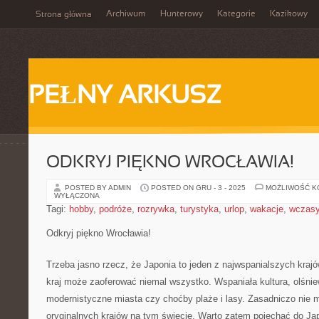
Archiwum
Hunterowy
Kategorie
Kazikowy
Strona główna
PEŁNY ARKUSZ
ODKRYJ PIĘKNO WROCŁAWIA!
POSTED BY ADMIN
POSTED ON GRU - 3 - 2025
MOŻLIWOŚĆ 
WYŁĄCZONA
Tagi:
hobby
,
podróże
,
rozrywka
,
turystyka
,
urlop
,
wakacje
,
wczas
Odkryj piękno Wrocławia!
Trzeba jasno rzecz, że Japonia to jeden z najwspanialszych kraj
kraj może zaoferować niemal wszystko. Wspaniała kultura, olśnie
modernistyczne miasta czy choćby plaże i lasy. Zasadniczo nie m
oryginalnych krajów na tym świecie. Warto zatem pojechać do Japo