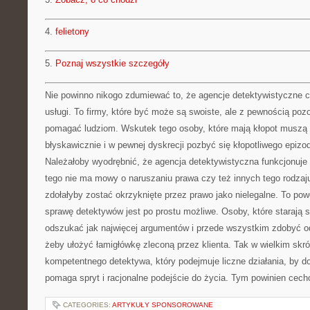
4.
felietony
5.
Poznaj wszystkie szczegóły
Nie powinno nikogo zdumiewać to, że agencje detektywistyczne co
usługi. To firmy, które być może są swoiste, ale z pewnością poz
pomagać ludziom. Wskutek tego osoby, które mają kłopot muszą o
błyskawicznie i w pewnej dyskrecji pozbyć się kłopotliwego epiz
Należałoby wyodrębnić, że agencja detektywistyczna funkcjonuje 
tego nie ma mowy o naruszaniu prawa czy też innych tego rodzaju
zdołałyby zostać okrzyknięte przez prawo jako nielegalne. To po
sprawę detektywów jest po prostu możliwe. Osoby, które starają s
odszukać jak najwięcej argumentów i przede wszystkim zdobyć o
żeby ułożyć łamigłówkę zleconą przez klienta. Tak w wielkim skró
kompetentnego detektywa, który podejmuje liczne działania, by d
pomaga spryt i racjonalne podejście do życia. Tym powinien cech
CATEGORIES:
ARTYKUŁY SPONSOROWANE