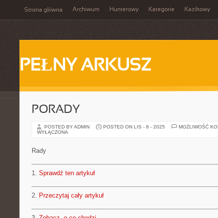
Archiwum
Hunterowy
Kategorie
Kazikowy
Strona główna
PEŁNY ARKUSZ
PORADY
POSTED BY ADMIN
POSTED ON LIS - 8 - 2025
MOŻLIWOŚĆ K
WYŁĄCZONA
Rady
1.
Sprawdź ten artykuł
2.
Przeczytaj cały artykuł
3.
Zobacz, o co chodzi