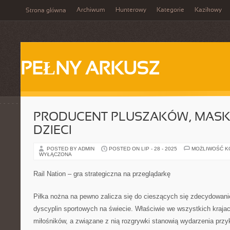
Archiwum
Hunterowy
Kategorie
Kazikowy
Strona główna
PEŁNY ARKUSZ
PRODUCENT PLUSZAKÓW, MASK
DZIECI
POSTED BY ADMIN
POSTED ON LIP - 28 - 2025
MOŻLIWOŚĆ 
WYŁĄCZONA
Rail Nation – gra strategiczna na przeglądarkę
Piłka nożna na pewno zalicza się do cieszących się zdecydowani
dyscyplin sportowych na świecie. Właściwie we wszystkich krajac
miłośników, a związane z nią rozgrywki stanowią wydarzenia prz