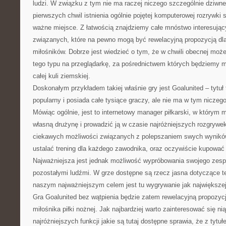
ludzi. W związku z tym nie ma raczej niczego szczególnie dziwn
pierwszych chwil istnienia ogólnie pojętej komputerowej rozrywki s
ważne miejsce. Z łatwością znajdziemy całe mnóstwo interesując
związanych, które na pewno mogą być rewelacyjną propozycją dla
miłośników. Dobrze jest wiedzieć o tym, że w chwili obecnej moż
tego typu na przeglądarkę, za pośrednictwem których będziemy m
całej kuli ziemskiej.
Doskonałym przykładem takiej właśnie gry jest Goalunited – tytuł 
popularny i posiada całe tysiące graczy, ale nie ma w tym niczeg
Mówiąc ogólnie, jest to internetowy manager piłkarski, w który
własną drużynę i prowadzić ją w czasie najróżniejszych rozgrywek
ciekawych możliwości związanych z polepszaniem swych wynikó
ustalać trening dla każdego zawodnika, oraz oczywiście kupować
Najważniejsza jest jednak możliwość wypróbowania swojego zes
pozostałymi ludźmi. W grze dostępne są rzecz jasna dotyczące t
naszym najważniejszym celem jest tu wygrywanie jak największe
Gra Goalunited bez wątpienia będzie zatem rewelacyjną propozyc
miłośnika piłki nożnej. Jak najbardziej warto zainteresować się ni
najróżniejszych funkcji jakie są tutaj dostępne sprawia, że z tytu