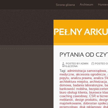
Archiwum
Hunter
Strona główna
PEŁNY ARKU
PYTANIA OD CZ
POSTED BY ADMIN
POSTED ON
WYŁĄCZONA
Tagi:
administracja samorządowa
,
medyczne
,
akcesoria ogrodnicze
,
popytu
,
analiza prawna
,
analiza S
architektura miejska
,
archiwizacja
domowa
,
badania laboratoryjne
,
ba
bankowość mobilna
,
bezpieczeńst
biuro obsługi klienta
,
biurowce kla
coaching zawodowy
,
CSR w bizne
meblarski
,
design produktu
,
design
majsterkowanie
,
dobrostan społec
przemysłowy
,
druk reklamowy
,
dru