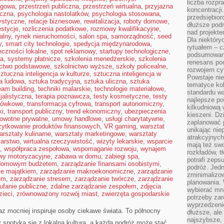
liczba rozpr
ngowa
,
przestrzeń publiczna
,
przestrzeń wirtualna
,
przyjazna
koncentracji
iczna
,
psychologia nastolatków
,
psychologia stosowana
,
przedsiębior
tystyczne
,
relacje biznesowe
,
rewitalizacja
,
roboty domowe
,
dłuższe podr
estycje
,
rozliczenia podatkowe
,
rozmowy kwalifikacyjne
,
nad projekt
alny
,
rynek nieruchomości
,
salon spa
,
samorządność
,
seed
Dla niektóry
y
,
smart city technologie
,
spedycja międzynarodowa
,
rytuałem – c
eczności lokalne
,
spot reklamowy
,
startupy technologiczne
,
podsumowani
ta
,
systemy płatnicze
,
szkolenia menedżerskie
,
szkolenia
renesans pod
ictwo podstawowe
,
szkolnictwo wyższe
,
szkoły policealne
,
rozwojem cyf
ztuczna inteligencja w kulturze
,
sztuczna inteligencja w
Powstaje ni
a ludowa
,
sztuka tradycyjna
,
sztuka uliczna
,
sztuka
tematyce kol
eam building
,
techniki malarskie
,
technologie materiałowe
,
standardu w
jalistyczna
,
terapia poznawcza
,
testy kosmetyczne
,
testy
najlepsze po
otówkowe
,
transformacja cyfrowa
,
transport autonomiczny
,
kilkudniową 
ki
,
transport publiczny
,
trend ekonomiczny
,
ubezpieczenia
kieszeni. Dz
rowotne prywatne
,
umowy handlowe
,
usługi charytatywne
,
zaplanować p
żytkowanie produktów finansowych
,
VR gaming
,
warsztat
unikając nie
arsztaty kulinarne
,
warsztaty marketingowe
,
warsztaty
atrakcyjnych
iarstwo
,
wirtualna rzeczywistość
,
wizyty lekarskie
,
wsparcie
mają też sw
,
współpraca zespołowa
,
wspomaganie rozwoju
,
wynajem
rozkładów, t
wy motoryzacyjne
,
zabawa w domu
,
zabiegi spa
,
potrafi zeps
 domowym budżetem
,
zarządzanie finansami osobistymi
,
podróż. Jedn
ie majątkiem
,
zarządzanie makroekonomiczne
,
zarządzanie
zminimalizow
em
,
zarządzanie stresem
,
zarządzanie twórcze
,
zarządzanie
planowania. 
ufanie publiczne
,
zdalne zarządzanie zespołem
,
zdjęcia
wybierać mni
zieci
,
zrównoważony rozwój miast
,
zwierzęta gospodarskie
potrzeby za
wyprzedzeni
raz mocniej inspiruje osoby ciekawe świata. To północny
dłuższe, ale
najszybsze, 
y spotyka się z lokalną kulturą, a każda podróż może stać