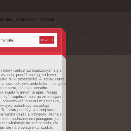
SCRIBE
FACEBOOK
TWITTER
h lotów i autostrad kojarzących się z
i wygodą, podróż pociągiem bywa
jako relikt przeszłości. A jednak coraz
na nowo odkrywa uroki kolei – nie tylko
transportu, ale jako sposobu
ia świata w innym tempie. Pociąg
aczyć krajobraz, poczuć zmieniające
u, obserwować miasta i miasteczka,
pektywy autostrady pozostają
. To forma podróży, w której sama
się ważną częścią przygody. Jedną z
 zalet podróżowania pociągiem jest
przeciwieństwie do samochodu, nie
iać się na prowadzeniu, szukać