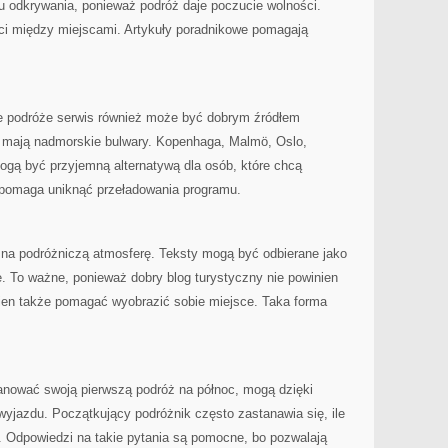
ylu odkrywania, ponieważ podróż daje poczucie wolności.
ci między miejscami. Artykuły poradnikowe pomagają
we podróże serwis również może być dobrym źródłem
mają nadmorskie bulwary. Kopenhaga, Malmö, Oslo,
ogą być przyjemną alternatywą dla osób, które chcą
a pomaga uniknąć przeładowania programu.
 na podróżniczą atmosferę. Teksty mogą być odbierane jako
. To ważne, ponieważ dobry blog turystyczny nie powinien
nien także pomagać wyobrazić sobie miejsce. Taka forma
lanować swoją pierwszą podróż na północ, mogą dzięki
yjazdu. Początkujący podróżnik często zastanawia się, ile
 Odpowiedzi na takie pytania są pomocne, bo pozwalają