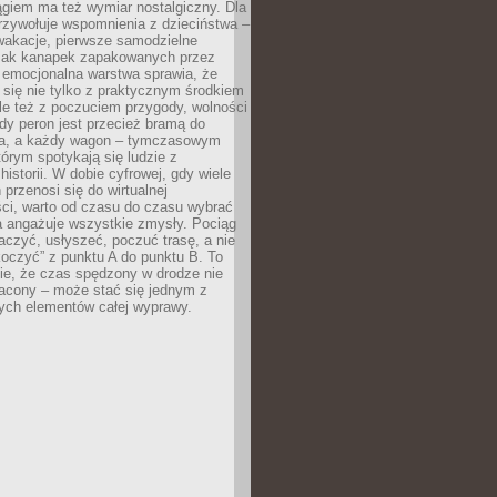
giem ma też wymiar nostalgiczny. Dla
rzywołuje wspomnienia z dzieciństwa –
wakacje, pierwsze samodzielne
ak kanapek zapakowanych przez
 emocjonalna warstwa sprawia, że
y się nie tylko z praktycznym środkiem
ale też z poczuciem przygody, wolności
dy peron jest przecież bramą do
ta, a każdy wagon – tymczasowym
rym spotykają się ludzie z
historii. W dobie cyfrowej, gdy wiele
przenosi się do wirtualnej
ści, warto od czasu do czasu wybrać
a angażuje wszystkie zmysły. Pociąg
czyć, usłyszeć, poczuć trasę, a nie
koczyć” z punktu A do punktu B. To
ie, że czas spędzony w drodze nie
racony – może stać się jednym z
zych elementów całej wyprawy.