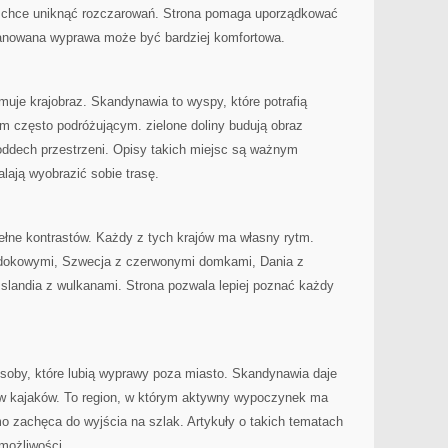
o chce uniknąć rozczarowań. Strona pomaga uporządkować
lanowana wyprawa może być bardziej komfortowa.
muje krajobraz. Skandynawia to wyspy, które potrafią
 często podróżującym. zielone doliny budują obraz
oddech przestrzeni. Opisy takich miejsc są ważnym
lają wyobrazić sobie trasę.
 pełne kontrastów. Każdy z tych krajów ma własny rytm.
widokowymi, Szwecja z czerwonymi domkami, Dania z
 Islandia z wulkanami. Strona pozwala lepiej poznać każdy
soby, które lubią wyprawy poza miasto. Skandynawia daje
ów kajaków. To region, w którym aktywny wypoczynek ma
o zachęca do wyjścia na szlak. Artykuły o takich tematach
możliwości.