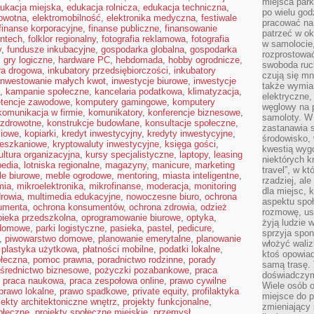
miejsca par
ukacja miejska
,
edukacja rolnicza
,
edukacja techniczna
,
po wielu god
owotna
,
elektromobilność
,
elektronika medyczna
,
festiwale
pracować na 
finanse korporacyjne
,
finanse publiczne
,
finansowanie
patrzeć w ok
intech
,
folklor regionalny
,
fotografia reklamowa
,
fotografia
w samolocie,
y
,
fundusze inkubacyjne
,
gospodarka globalna
,
gospodarka
rozprostować
,
gry logiczne
,
hardware PC
,
hebdomada
,
hobby ogrodnicze
,
swoboda ruch
ura drogowa
,
inkubatory przedsiębiorczości
,
inkubatory
czują się mn
inwestowanie małych kwot
,
inwestycje biurowe
,
inwestycje
także wymiar
,
kampanie społeczne
,
kancelaria podatkowa
,
klimatyzacja
,
elektryczne,
tencje zawodowe
,
komputery gamingowe
,
komputery
węglowy na 
komunikacja w firmie
,
komunikatory
,
konferencje biznesowe
,
samoloty. W
 zdrowotne
,
konstrukcje budowlane
,
konsultacje społeczne
,
zastanawia 
ciowe
,
kopiarki
,
kredyt inwestycyjny
,
kredyty inwestycyjne
,
środowisko, 
ieszkaniowe
,
kryptowaluty inwestycyjne
,
księga gości
,
kwestią wyg
ultura organizacyjna
,
kursy specjalistyczne
,
laptopy
,
leasing
niektórych k
pedia
,
lotniska regionalne
,
magazyny
,
manicure
,
marketing
travel”, w k
e biurowe
,
meble ogrodowe
,
mentoring
,
miasta inteligentne
,
rzadziej, al
mia
,
mikroelektronika
,
mikrofinanse
,
moderacja
,
monitoring
dla miejsc, 
rowia
,
multimedia edukacyjne
,
nowoczesne biuro
,
ochrona
aspektu spo
umenta
,
ochrona konsumentów
,
ochrona zdrowia
,
odzież
rozmowę, usł
pieka przedszkolna
,
oprogramowanie biurowe
,
optyka
,
żyją ludzie 
domowe
,
parki logistyczne
,
pasieka
,
pastel
,
pedicure
,
sprzyja spo
,
piwowarstwo domowe
,
planowanie emerytalne
,
planowanie
włożyć waliz
,
plastyka użytkowa
,
płatności mobilne
,
podatki lokalne
,
ktoś opowiad
ołeczna
,
pomoc prawna
,
poradnictwo rodzinne
,
porady
samą trasę. 
średnictwo biznesowe
,
pożyczki pozabankowe
,
praca
doświadczym
,
praca naukowa
,
praca zespołowa online
,
prawo cywilne
Wiele osób o
prawo lokalne
,
prawo spadkowe
,
private equity
,
profilaktyka
miejsce do p
jekty architektoniczne wnętrz
,
projekty funkcjonalne
,
zmieniający 
ołeczne
,
projekty społeczne miejskie
,
przemysł