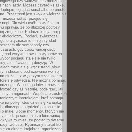
kingowego czy walczyć ze zmęczeniem
zinach jazdy. Możesz czytać książkę,
laptopie, oglądać serial albo po prostu
no. Przestrzeń jest zwykle większa niż
 możesz wstać, przejść się,
 nogi. Dla wielu osób to właśnie ta
u sprawia, że po dłuższej podróży
iej zmęczone. Podróże koleją mają
 ekologiczny. Pociągi, zwłaszcza
 generują znacznie mniejszy ślad
pasażera niż samochody czy
 czasach, gdy coraz więcej osób
się nad wpływem swoich wyborów na
wybór pociągu staje się nie tylko
ody, ale i świadomą decyzją. W
rajach rozwija się wręcz trend „slow
tórym chodzi o podróżowanie wolniej,
e na dłużej – z większym szacunkiem
które się odwiedza. Nie można pominąć
łecznego. W pociągu łatwiej nawiązać
yszeć czyjąś historię, podejrzeć, jak
w innych regionach. Wspólna przestrzeń
ntanicznym interakcjom: ktoś pomaga
kę na półkę, ktoś dzieli się kanapką,
a, dlaczego co tydzień pokonuje tę
To małe, ulotne momenty, których nie
y, siedząc samotnie za kierownicą.
dkrywa również, że pociąg to świetne
racy twórczej. Rytmiczny stukot kół,
się za oknem krajobraz, ograniczona