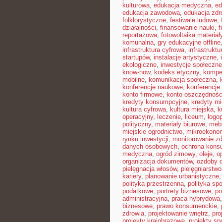
kulturowa
,
edukacja medyczna
,
ed
edukacja zawodowa
,
edukacja zdr
folklorystyczne
,
festiwale ludowe
,
działalności
,
finansowanie nauki
,
f
reportażowa
,
fotowoltaika materiał
komunalna
,
gry edukacyjne offline
infrastruktura cyfrowa
,
infrastrukt
startupów
,
instalacje artystyczne
,
ekologiczne
,
inwestycje społeczne
know-how
,
kodeks etyczny
,
kompe
mobilne
,
komunikacja społeczna
,
konferencje naukowe
,
konferencje
konto firmowe
,
konto oszczędnoś
kredyty konsumpcyjne
,
kredyty m
kultura cyfrowa
,
kultura miejska
,
k
operacyjny
,
leczenie
,
liceum
,
logo
polityczny
,
materiały biurowe
,
mebl
miejskie ogrodnictwo
,
mikroekono
rynku inwestycji
,
monitorowanie zd
danych osobowych
,
ochrona kons
medyczna
,
ogród zimowy
,
oleje
,
o
organizacja dokumentów
,
ozdoby 
pielęgnacja włosów
,
pielęgniarstwo
kariery
,
planowanie urbanistyczne
polityka przestrzenna
,
polityka sp
podatkowe
,
portrety biznesowe
,
po
administracyjna
,
praca hybrydowa
biznesowe
,
prawo konsumenckie
,
zdrowia
,
projektowanie wnętrz
,
pro
projekty krajobrazowe
,
projekty sp