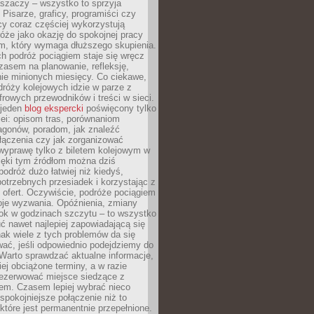
aszaczy – wszystko to sprzyja
. Pisarze, graficy, programiści czy
cy coraz częściej wykorzystują
óże jako okazję do spokojnej pracy
em, który wymaga dłuższego skupienia.
ch podróż pociągiem staje się wręcz
zasem na planowanie, refleksję,
e minionych miesięcy. Co ciekawe,
róży kolejowych idzie w parze z
rowych przewodników i treści w sieci.
ejeden
blog ekspercki
poświęcony tylko
ei: opisom tras, porównaniom
agonów, poradom, jak znaleźć
łączenia czy jak zorganizować
wyprawę tylko z biletem kolejowym w
ięki tym źródłom można dziś
odróż dużo łatwiej niż kiedyś,
potrzebnych przesiadek i korzystając z
 ofert. Oczywiście, podróże pociągiem
oje wyzwania. Opóźnienia, zmiany
łok w godzinach szczytu – to wszystko
uć nawet najlepiej zapowiadającą się
ak wiele z tych problemów da się
ać, jeśli odpowiednio podejdziemy do
Warto sprawdzać aktualne informacje,
ej obciążone terminy, a w razie
rezerwować miejsce siedzące z
em. Czasem lepiej wybrać nieco
 spokojniejsze połączenie niż to
które jest permanentnie przepełnione.