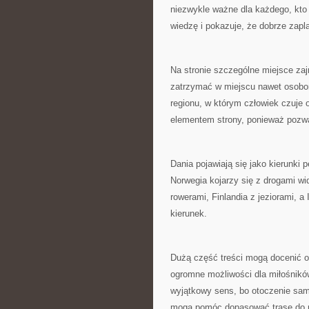
niezwykle ważne dla każdego, kt
wiedzę i pokazuje, że dobrze zap
Na stronie szczególne miejsce zaj
zatrzymać w miejscu nawet osobom
regionu, w którym człowiek czuje 
elementem strony, ponieważ pozwa
Dania pojawiają się jako kierunki
Norwegia kojarzy się z drogami 
rowerami, Finlandia z jeziorami, a
kierunek.
Dużą część treści mogą docenić o
ogromne możliwości dla miłośnik
wyjątkowy sens, bo otoczenie sam
mogą pomóc dopasować trasę do 