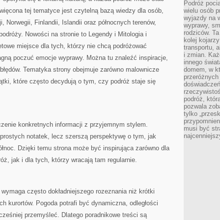
Podróż pocią
oświęcona tej tematyce jest czytelną bazą wiedzy dla osób,
wielu osób p
wyjazdy na 
, Norwegii, Finlandii, Islandii oraz północnych terenów,
wyprawy, sm
rodziców. Ta
podróży. Nowości na stronie to Legendy i Mitologia i
kolej kojarz
netowe miejsce dla tych, którzy nie chcą podróżować
transportu, 
i zmian. Każ
agną poczuć emocje wyprawy. Można tu znaleźć inspiracje,
innego świa
 błędów. Tematyka strony obejmuje zarówno malownicze
domem, w któ
przeróżnych 
kątki, które często decydują o tym, czy podróż staje się
doświadczeń 
rzeczywisto
podróż, któr
pozwala zoba
tylko „przes
przypomnien
czenie konkretnych informacji z przyjemnym stylem.
musi być st
najcenniejs
 prostych notatek, lecz szerszą perspektywę o tym, jak
łnoc. Dzięki temu strona może być inspirująca zarówno dla
ż, jak i dla tych, którzy wracają tam regularnie.
wymaga często dokładniejszego rozeznania niż krótki
h kurortów. Pogoda potrafi być dynamiczna, odległości
cześniej przemyśleć. Dlatego poradnikowe treści są