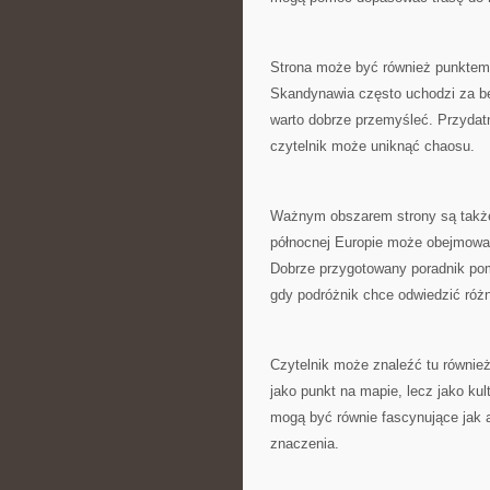
Strona może być również punktem 
Skandynawia często uchodzi za be
warto dobrze przemyśleć. Przydatn
czytelnik może uniknąć chaosu.
Ważnym obszarem strony są także
północnej Europie może obejmować
Dobrze przygotowany poradnik pom
gdy podróżnik chce odwiedzić różn
Czytelnik może znaleźć tu również 
jako punkt na mapie, lecz jako ku
mogą być równie fascynujące jak a
znaczenia.