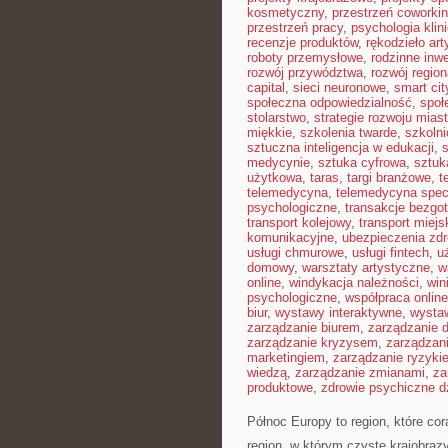
kosmetyczny
,
przestrzeń coworki
przestrzeń pracy
,
psychologia klin
recenzje produktów
,
rękodzieło ar
roboty przemysłowe
,
rodzinne inw
rozwój przywództwa
,
rozwój region
capital
,
sieci neuronowe
,
smart cit
społeczna odpowiedzialność
,
społ
stolarstwo
,
strategie rozwoju mias
miękkie
,
szkolenia twarde
,
szkoln
sztuczna inteligencja w edukacji
,
s
medycynie
,
sztuka cyfrowa
,
sztuk
użytkowa
,
taras
,
targi branżowe
,
t
telemedycyna
,
telemedycyna spec
psychologiczne
,
transakcje bezg
transport kolejowy
,
transport miejs
komunikacyjne
,
ubezpieczenia zd
usługi chmurowe
,
usługi fintech
,
u
domowy
,
warsztaty artystyczne
,
w
online
,
windykacja należności
,
win
psychologiczne
,
współpraca online
biur
,
wystawy interaktywne
,
wysta
zarządzanie biurem
,
zarządzanie
zarządzanie kryzysem
,
zarządzan
marketingiem
,
zarządzanie ryzyki
wiedzą
,
zarządzanie zmianami
,
za
produktowe
,
zdrowie psychiczne d
Północ Europy to region, które co
region, w którym czyste krajobraz