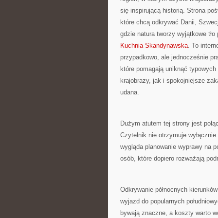
się inspirującą historią. Strona p
które chcą odkrywać Danii, Szwecji
gdzie natura tworzy wyjątkowe tło 
Kuchnia Skandynawska
. To inter
przypadkowo, ale jednocześnie pr
które pomagają uniknąć typowych
krajobrazy, jak i spokojniejsze za
udana.
Dużym atutem tej strony jest połą
Czytelnik nie otrzymuje wyłącznie
wygląda planowanie wyprawy na pó
osób, które dopiero rozważają podró
Odkrywanie północnych kierunków 
wyjazd do popularnych południowyc
bywają znaczne, a koszty warto w