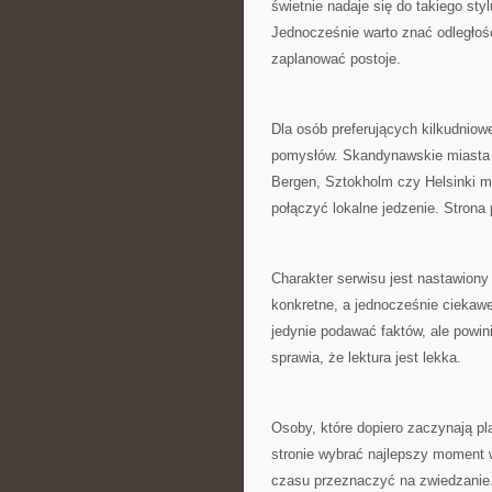
świetnie nadaje się do takiego st
Jednocześnie warto znać odległoś
zaplanować postoje.
Dla osób preferujących kilkudnio
pomysłów. Skandynawskie miasta 
Bergen, Sztokholm czy Helsinki m
połączyć lokalne jedzenie. Stron
Charakter serwisu jest nastawiony
konkretne, a jednocześnie ciekawe
jedynie podawać faktów, ale powi
sprawia, że lektura jest lekka.
Osoby, które dopiero zaczynają p
stronie wybrać najlepszy moment w
czasu przeznaczyć na zwiedzanie.