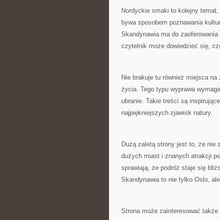
Nordyckie smaki to kolejny temat,
bywa sposobem poznawania kultury
Skandynawia ma do zaoferowania z
czytelnik może dowiedzieć się, c
Nie brakuje tu również miejsca na 
życia. Tego typu wyprawa wymaga
ubranie. Takie treści są inspirują
najpiękniejszych zjawisk natury.
Dużą zaletą strony jest to, że ni
dużych miast i znanych atrakcji po
sprawiają, że podróż staje się bli
Skandynawia to nie tylko Oslo, ale
Strona może zainteresować także