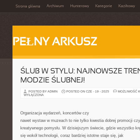
Archiwum
Hunterowy
Kategorie
Kazikowy
Strona główna
PEŁNY ARKUSZ
ŚLUB W STYLU: NAJNOWSZE TRE
MODZIE ŚLUBNEJ!
POSTED BY ADMIN
POSTED ON CZE - 19 - 2025
MOŻLIWOŚĆ 
WYŁĄCZONA
Organizacja wydarzeń, koncertów czy
nawet wystaw w muzeach to nie tylko kwestia dobrej promocji cz
kreatywnego pomysłu. W dzisiejszym świecie, gdzie wszystko kr
się wokół technologii, coraz bardziej istotne staje się, jak