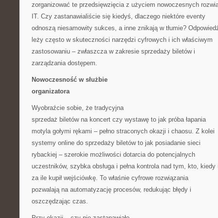
zorganizować te przedsięwzięcia z użyciem nowoczesnych rozwi
IT. Czy zastanawialiście się kiedyś, dlaczego niektóre eventy
odnoszą niesamowity sukces, a inne znikają w tłumie? Odpowied
leży często w skuteczności narzędzi cyfrowych i ich właściwym
zastosowaniu – zwłaszcza w zakresie sprzedaży biletów i
zarządzania dostępem.
Nowoczesność w służbie
organizatora
Wyobraźcie sobie, że tradycyjna
sprzedaż biletów na koncert czy wystawę to jak próba łapania
motyla gołymi rękami – pełno straconych okazji i chaosu. Z kolei
systemy online do sprzedaży biletów to jak posiadanie sieci
rybackiej – szerokie możliwości dotarcia do potencjalnych
uczestników, szybka obsługa i pełna kontrola nad tym, kto, kiedy 
za ile kupił wejściówkę. To właśnie cyfrowe rozwiązania
pozwalają na automatyzację procesów, redukując błędy i
oszczędzając czas.
Przy okazji – czy nie zastanawiało