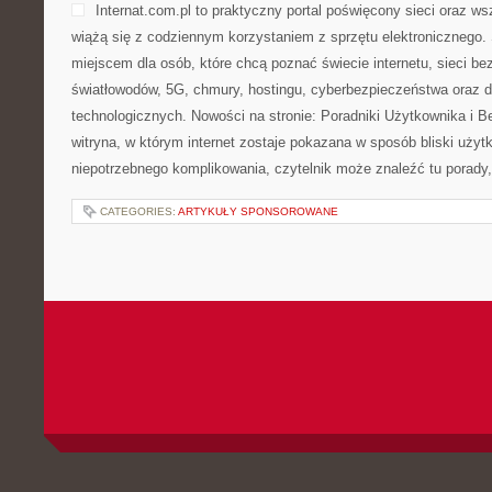
Internat.com.pl to praktyczny portal poświęcony sieci oraz w
wiążą się z codziennym korzystaniem z sprzętu elektronicznego
miejscem dla osób, które chcą poznać świecie internetu, sieci b
światłowodów, 5G, chmury, hostingu, cyberbezpieczeństwa oraz
technologicznych. Nowości na stronie: Poradniki Użytkownika i B
witryna, w którym internet zostaje pokazana w sposób bliski uży
niepotrzebnego komplikowania, czytelnik może znaleźć tu porady,
CATEGORIES:
ARTYKUŁY SPONSOROWANE