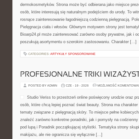
dermokosmetyków. Strona może być odbierana jako miejsce preze
osób, które interesują się naturalnym podejściem do urody. To witr
rosnące zainteresowanie łagodniejszą codzienną pielęgnacją. Pol
Pielęgnacja ciała i włosów. Głównym motywem strony jest tematyka
Bioarp24.pl może zainteresować zarówno osoby prywatne, jak i o
poszukują asortymentu o szerokim zastosowaniu. Charakter […]
CATEGORIES:
ARTYKUŁY SPONSOROWANE
PROFESJONALNE TRIKI WIZAŻY
POSTED BY ADMIN
CZE - 19 - 2026
MOŻLIWOŚĆ KOMENTOWA
Studio Veriss to przestrzeń online poświęcony urodzie oraz 
osób, które chcą lepiej poznać świat beauty. Strona ma charakter 
tematy związane z pielęgnacją skóry. To miejsce pełne kobiecych
znaleźć zarówno konkretne poradniki, jak i pomysły na codzienn
pod lupą i Poradnik początkującej stylistki. Tematyka strony sku
makijażu, ale nie ogranicza się wyłącznie […]