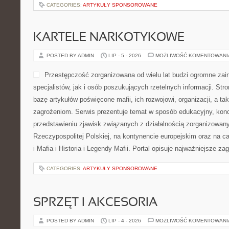
CATEGORIES:
ARTYKUŁY SPONSOROWANE
KARTELE NARKOTYKOWE
POSTED BY ADMIN
LIP - 5 - 2026
MOŻLIWOŚĆ KOMENTOWAN
Przestępczość zorganizowana od wielu lat budzi ogromne zai
specjalistów, jak i osób poszukujących rzetelnych informacji. St
bazę artykułów poświęcone mafii, ich rozwojowi, organizacji, a 
zagrożeniom. Serwis prezentuje temat w sposób edukacyjny, konc
przedstawieniu zjawisk związanych z działalnością zorganizowan
Rzeczypospolitej Polskiej, na kontynencie europejskim oraz na c
i Mafia i Historia i Legendy Mafii. Portal opisuje najważniejsze za
CATEGORIES:
ARTYKUŁY SPONSOROWANE
SPRZĘT I AKCESORIA
POSTED BY ADMIN
LIP - 4 - 2026
MOŻLIWOŚĆ KOMENTOWAN