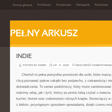
Archiwum
Hunterowy
Kategorie
Kazikowy
Strona główna
PEŁNY ARKUSZ
INDIE
POSTED BY ADMIN
LIP - 6 - 2026
MOŻLIWOŚĆ KOMENTOWAN
Cherrish to pełna pomysłów przestrzeń dla osób, które marzą 
chcą poznawać piękne zakątki bez pośpiechu, z ciekawością i ot
doświadczenia. To serwis podróżniczy, który może zainteresować
rodzinny urlop, jak i tych, którzy po prostu lubią czytać o świecie,
kuchni, historii oraz codzienności różnych krajów. Strona łączy w 
z lekkim, przystępnym sposobem opowiadania, dzięki czemu moż