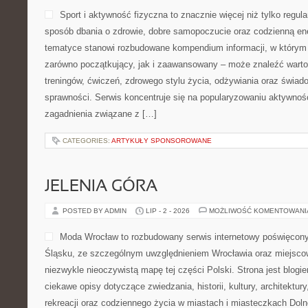
Sport i aktywność fizyczna to znacznie więcej niż tylko regula
sposób dbania o zdrowie, dobre samopoczucie oraz codzienną ene
tematyce stanowi rozbudowane kompendium informacji, w którym 
zarówno początkujący, jak i zaawansowany – może znaleźć warto
treningów, ćwiczeń, zdrowego stylu życia, odżywiania oraz świad
sprawności. Serwis koncentruje się na popularyzowaniu aktywnośc
zagadnienia związane z […]
CATEGORIES:
ARTYKUŁY SPONSOROWANE
JELENIA GÓRA
POSTED BY ADMIN
LIP - 2 - 2026
MOŻLIWOŚĆ KOMENTOWAN
Moda Wrocław to rozbudowany serwis internetowy poświęcon
Śląsku, ze szczególnym uwzględnieniem Wrocławia oraz miejscow
niezwykle nieoczywistą mapę tej części Polski. Strona jest blog
ciekawe opisy dotyczące zwiedzania, historii, kultury, architektur
rekreacji oraz codziennego życia w miastach i miasteczkach Dolne