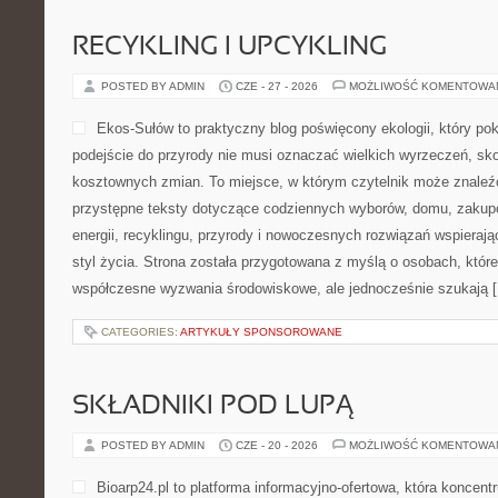
RECYKLING I UPCYKLING
POSTED BY ADMIN
CZE - 27 - 2026
MOŻLIWOŚĆ KOMENTOWA
Ekos-Sułów to praktyczny blog poświęcony ekologii, który po
podejście do przyrody nie musi oznaczać wielkich wyrzeczeń, sk
kosztownych zmian. To miejsce, w którym czytelnik może znaleźć
przystępne teksty dotyczące codziennych wyborów, domu, zakupó
energii, recyklingu, przyrody i nowoczesnych rozwiązań wspieraj
styl życia. Strona została przygotowana z myślą o osobach, które
współczesne wyzwania środowiskowe, ale jednocześnie szukają 
CATEGORIES:
ARTYKUŁY SPONSOROWANE
SKŁADNIKI POD LUPĄ
POSTED BY ADMIN
CZE - 20 - 2026
MOŻLIWOŚĆ KOMENTOWA
Bioarp24.pl to platforma informacyjno-ofertowa, która koncentr