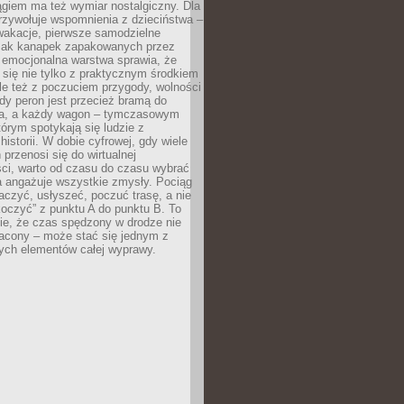
giem ma też wymiar nostalgiczny. Dla
rzywołuje wspomnienia z dzieciństwa –
wakacje, pierwsze samodzielne
ak kanapek zapakowanych przez
 emocjonalna warstwa sprawia, że
y się nie tylko z praktycznym środkiem
ale też z poczuciem przygody, wolności
dy peron jest przecież bramą do
ta, a każdy wagon – tymczasowym
rym spotykają się ludzie z
historii. W dobie cyfrowej, gdy wiele
przenosi się do wirtualnej
ści, warto od czasu do czasu wybrać
a angażuje wszystkie zmysły. Pociąg
czyć, usłyszeć, poczuć trasę, a nie
koczyć” z punktu A do punktu B. To
ie, że czas spędzony w drodze nie
racony – może stać się jednym z
zych elementów całej wyprawy.