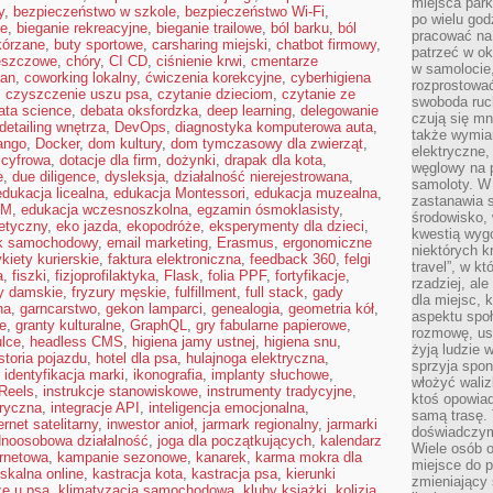
miejsca par
y
,
bezpieczeństwo w szkole
,
bezpieczeństwo Wi-Fi
,
po wielu god
ne
,
bieganie rekreacyjne
,
bieganie trailowe
,
ból barku
,
ból
pracować na 
kórzane
,
buty sportowe
,
carsharing miejski
,
chatbot firmowy
,
patrzeć w ok
eszczowe
,
chóry
,
CI CD
,
ciśnienie krwi
,
cmentarze
w samolocie,
lan
,
coworking lokalny
,
ćwiczenia korekcyjne
,
cyberhigiena
rozprostować
,
czyszczenie uszu psa
,
czytanie dzieciom
,
czytanie ze
swoboda ruch
ata science
,
debata oksfordzka
,
deep learning
,
delegowanie
czują się mn
detailing wnętrza
,
DevOps
,
diagnostyka komputerowa auta
,
także wymiar
ango
,
Docker
,
dom kultury
,
dom tymczasowy dla zwierząt
,
elektryczne,
 cyfrowa
,
dotacje dla firm
,
dożynki
,
drapak dla kota
,
węglowy na 
e
,
due diligence
,
dysleksja
,
działalność nierejestrowana
,
samoloty. W
edukacja licealna
,
edukacja Montessori
,
edukacja muzealna
,
zastanawia 
EM
,
edukacja wczesnoszkolna
,
egzamin ósmoklasisty
,
środowisko, 
etyczny
,
eko jazda
,
ekopodróże
,
eksperymenty dla dzieci
,
kwestią wyg
yk samochodowy
,
email marketing
,
Erasmus
,
ergonomiczne
niektórych k
ykiety kurierskie
,
faktura elektroniczna
,
feedback 360
,
felgi
travel”, w k
a
,
fiszki
,
fizjoprofilaktyka
,
Flask
,
folia PPF
,
fortyfikacje
,
rzadziej, al
ry damskie
,
fryzury męskie
,
fulfillment
,
full stack
,
gady
dla miejsc, 
na
,
garncarstwo
,
gekon lamparci
,
genealogia
,
geometria kół
,
aspektu spo
te
,
granty kulturalne
,
GraphQL
,
gry fabularne papierowe
,
rozmowę, usł
lce
,
headless CMS
,
higiena jamy ustnej
,
higiena snu
,
żyją ludzie 
storia pojazdu
,
hotel dla psa
,
hulajnoga elektryczna
,
sprzyja spo
,
identyfikacja marki
,
ikonografia
,
implanty słuchowe
,
włożyć waliz
Reels
,
instrukcje stanowiskowe
,
instrumenty tradycyjne
,
ktoś opowiad
oryczna
,
integracje API
,
inteligencja emocjonalna
,
samą trasę. 
ernet satelitarny
,
inwestor anioł
,
jarmark regionalny
,
jarmarki
doświadczym
dnoosobowa działalność
,
joga dla początkujących
,
kalendarz
Wiele osób o
ernetowa
,
kampanie sezonowe
,
kanarek
,
karma mokra dla
miejsce do p
iskalna online
,
kastracja kota
,
kastracja psa
,
kierunki
zmieniający 
ze u psa
,
klimatyzacja samochodowa
,
kluby książki
,
kolizja