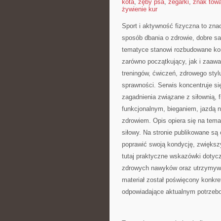
kota
,
zęby psa
,
zegarki
,
znak tow
żywienie kur
Sport i aktywność fizyczna to znac
sposób dbania o zdrowie, dobre s
tematyce stanowi rozbudowane kom
zarówno początkujący, jak i zaaw
treningów, ćwiczeń, zdrowego styl
sprawności. Serwis koncentruje si
zagadnienia związane z siłownią, 
funkcjonalnym, bieganiem, jazdą 
zdrowiem. Opis opiera się na tem
siłowy. Na stronie publikowane s
poprawić swoją kondycję, zwiększy
tutaj praktyczne wskazówki dotyc
zdrowych nawyków oraz utrzymywan
materiał został poświęcony konkre
odpowiadające aktualnym potrzeb