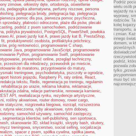
Podróż pocią
pony zimowe
,
orkiestry dęte
,
ortodoncja
,
oświetlenie
wielu osób p
sta
,
pedagogika alternatywna
,
perfumy niszowe
,
persona
wyjazdy na 
phishing
,
pielęgnacja brody
,
pielęgnacja łap
,
pielęgnacja
wyprawy, sm
pierwsza pomoc dla psa
,
pierwsza pomoc psychiczna
,
rodziców. Ta
n sprzedaży
,
płatności odroczone
,
plaże dla psów
,
plecaki
kolej kojarz
casting
,
podróż z psem samochodem
,
podróżowanie
transportu, 
na
,
polityka prywatności
,
PostgreSQL
,
PowerShell
,
powłoka
i zmian. Każ
prawo AI
,
prawo jazdy kat A
,
prawo jazdy kat B
,
PrestaShop
,
innego świa
fit
,
produktywność osobista
,
profilaktyka próchnicy
,
domem, w któ
azów
,
próg rentowności
,
programowanie C sharp
,
przeróżnych 
owanie Java
,
programowanie JavaScript
,
programowanie
doświadczeń 
amowanie Python
,
programowanie Swift
,
projektowanie
rzeczywisto
totypowanie
,
prywatność online
,
przegląd techniczny
,
podróż, któr
e
,
przestrzeń dla młodzieży
,
przewodnik po mieście
,
pozwala zoba
otowanie do maratonu
,
przygotowanie do matury
,
tylko „przes
zysmaki treningowe
,
psychodietetyka
,
pszczoły w ogrodzie
,
przypomnien
raport historii pojazdu
,
Raspberry Pi
,
raty online
,
React
,
musi być st
,
redakcja tekstu
,
Redis
,
regeneracja po treningu
,
regulamin
najcenniejs
,
rehabilitacja po urazie
,
reklama lokalna
,
reklamacje
,
rekrutacja zdalna
,
relacje partnerskie
,
renowacja kamienic
,
REST API
,
rewitalizacja rynku
,
rezydencje artystyczne
,
ni
,
rośliny akwariowe
,
router domowy
,
rower cargo
,
nie statyczne
,
rozgrzewka biegowa
,
rozrząd
,
rozszerzona
y
,
rutyna wieczorna
,
ryby akwariowe
,
rytm dobowy
,
rodzinny
,
samochód używany
,
samochód zastępczy
,
,
segmentacja klientów
,
self-publishing
,
sen sportowca
,
 mesh
,
skanowanie 3D
,
skład książki
,
skrypty bash
,
skutery
,
smycz treningowa
,
snycerstwo
,
social selling
,
socjalizacja
realizm
,
spacer z psem
,
spółka cywilna
,
spółka jawna
,