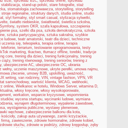
aż B2B
,
sprzedaż B2C
,
sprzedaż online
,
sprzedaż
,
stabilizacja
,
stand-up polski
,
stare fotografie
,
staż
zka
,
stomatologia zachowawcza
,
storytelling
,
storytelling
,
stroje regionalne
,
struktury danych
,
studia online
,
studio
al
,
styl formalny
,
styl smart casual
,
stylizacja sylwetki
,
velte
,
światło niebieskie
,
światłowód
,
świetlica szkolna
,
Symfony
,
system OKR
,
szafa kapsułowa
,
szczepienia
pienie psa
,
szelki dla psa
,
szkoła demokratyczna
,
szkoła
ine
,
sztuka partycypacyjna
,
sztuka sakralna
,
szybkie
ce ludowe
,
teatr amatorski
,
teatr dla dzieci
,
techniczne
i uczenia się
,
teleopieka
,
terapia online
,
terapia
 telefonie
,
terrarium
,
testowanie oprogramowania
,
testy
ikTok marketing
,
tkactwo
,
tłumacz offline
,
torebki
,
tradycje
ing core
,
trening dla dzieci
,
trening funkcjonalny
,
trening
o ciąży
,
trening równowagi
,
trening seniorów
,
trening z
y
,
ubezpieczenie AC
,
ubezpieczenie OC
,
ubrania
z wełny
,
uczenie maszynowe
,
ukryte perełki
,
umowa najmu
,
mowa zlecenie
,
umowy B2B
,
upskilling
,
uważność
,
UX writing
,
van rodzinny
,
VIN
,
vintage fashion
,
VPN
,
VR
tat samochodowy
,
wartość klienta
,
WCAG
,
webhooki
,
z online
,
Wielkanoc w hotelu
,
Windows Server
,
witamina D
,
ektualna
,
włosy kręcone
,
włosy wysokoporowate
,
opment
,
workation
,
wsparcie kryzysowe
,
wspomnienia
 studiów
,
wycena startupu
,
wycinanki ludowe
,
wymiana
odzenia
,
wynajem długoterminowy
,
wypalenie zawodowe
,
psa
,
wystąpienia publiczne
,
wystawy plenerowe
,
awki węchowe
,
zabezpieczenie balkonu dla kota
,
 kościoły
,
zakup auta używanego
,
zamki krzyżackie
,
 firmą
,
zawieszenie
,
zdrowie hormonalne
,
zdrowie kobiet
,
zdrowie słuchu
,
zdrowie w podróży
,
zdrowy kręgosłup
,
zęby