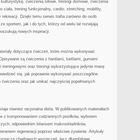
 kulturystykę, ćwiczenia siłowe, treningi domowe, ćwiczenia
iała, trening funkcjonalny, cardio, stretching, mobility,
y rekreacji. Dzięki temu serwis trafia zarówno do osób
 sportem, jak i do tych, którzy od wielu lat rozwijają
poszukują nowych inspiracji.
ateriały dotyczące ćwiczeń, które można wykonywać
 Opisywane są ćwiczenia z hantlami, kettlami, gumami
treningowymi oraz treningi wykorzystujące jedynie masę
owiedzieć się, jak poprawnie wykonywać poszczególne
e ćwiczenia oraz jak unikać najczęściej popełnianych
taje również racjonalna dieta. W publikowanych materiałach
ne z komponowaniem codziennych posiłków, wyborem
zych, odpowiednim bilansem makroskładników,
eraniem regeneracji poprzez właściwe żywienie. Artykuły
 oznacza chwilowych wyrzeczeń, lecz długofalowe