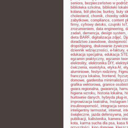
seniora
,
bezpieczeństwo w podróż
biblioteka szkolna
,
biblioteki lokal
kolana
,
ból pleców
,
bunkry
,
buty s
cholesterol
,
chomik
,
choroby odkl
zabytkowe
,
compliance
,
content p
firmy
,
cyfrowy detoks
,
czujniki IoT
zrozumieniem
,
data engineering
,
d
zadań
,
demencja
,
design system
,
dieta BARF
,
digitalizacja zdjęć
,
Dj
doradztwo zawodowe
,
dostępność
dropshipping
,
drukowanie żywiczn
dziennik wdzięczności
,
e-faktury
,
edukacja specjalna
,
edukacja ST
egzamin praktyczny
,
egzamin teor
elektrolity
,
elektronika DIY
,
elektr
ćwiczenia
,
eseistyka
,
etyka AI
,
et
aluminiowe
,
festyn rodzinny
,
Figm
franczyza lokalna
,
frontend
,
fryzu
domowe
,
garderoba minimalistycz
grafika wektorowa
,
granice osobis
gwara regionalna
,
gwarancja
,
hamu
higiena wzroku
,
historia lokalna
,
hi
hurtownie danych
,
hybryda plug-in
improwizacja teatralna
,
Instagram 
insulinooporność
,
integracja sens
inteligentny termostat
,
internat
,
int
świąteczne
,
jazda defensywna
,
je
publikacji
,
kalistenika
,
kamera int
kota
,
karma sucha dla psa
,
kasa f
przyszłości
,
kino domowe
,
kleszc