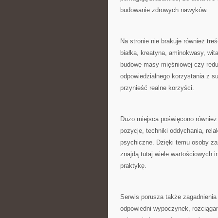
budowanie zdrowych nawyków.
Na stronie nie brakuje również t
białka, kreatyna, aminokwasy, wita
budowę masy mięśniowej czy reduk
odpowiedzialnego korzystania z s
przynieść realne korzyści.
Dużo miejsca poświęcono również p
pozycje, techniki oddychania, rela
psychiczne. Dzięki temu osoby za
znajdą tutaj wiele wartościowych 
praktykę.
Serwis porusza także zagadnienia
odpowiedni wypoczynek, rozciągan