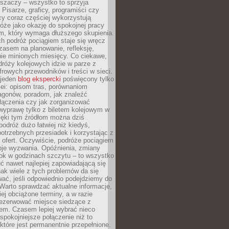
aszaczy – wszystko to sprzyja
. Pisarze, graficy, programiści czy
cy coraz częściej wykorzystują
óże jako okazję do spokojnej pracy
em, który wymaga dłuższego skupienia.
ch podróż pociągiem staje się wręcz
zasem na planowanie, refleksję,
e minionych miesięcy. Co ciekawe,
róży kolejowych idzie w parze z
rowych przewodników i treści w sieci.
ejeden
blog ekspercki
poświęcony tylko
ei: opisom tras, porównaniom
agonów, poradom, jak znaleźć
łączenia czy jak zorganizować
wyprawę tylko z biletem kolejowym w
ięki tym źródłom można dziś
odróż dużo łatwiej niż kiedyś,
potrzebnych przesiadek i korzystając z
 ofert. Oczywiście, podróże pociągiem
oje wyzwania. Opóźnienia, zmiany
łok w godzinach szczytu – to wszystko
uć nawet najlepiej zapowiadającą się
ak wiele z tych problemów da się
ać, jeśli odpowiednio podejdziemy do
Warto sprawdzać aktualne informacje,
ej obciążone terminy, a w razie
rezerwować miejsce siedzące z
em. Czasem lepiej wybrać nieco
 spokojniejsze połączenie niż to
które jest permanentnie przepełnione.