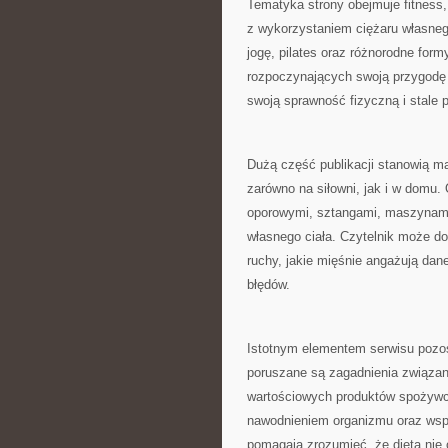
Tematyka strony obejmuje fitness,
z wykorzystaniem ciężaru własnego c
jogę, pilates oraz różnorodne form
rozpoczynających swoją przygodę ze
swoją sprawność fizyczną i stale 
Dużą część publikacji stanowią m
zarówno na siłowni, jak i w domu.
oporowymi, sztangami, maszynami 
własnego ciała. Czytelnik może d
ruchy, jakie mięśnie angażują dan
błędów.
Istotnym elementem serwisu pozos
poruszane są zagadnienia związa
wartościowych produktów spożywc
nawodnieniem organizmu oraz wspi
pomagają zrozumieć, że dieta nie