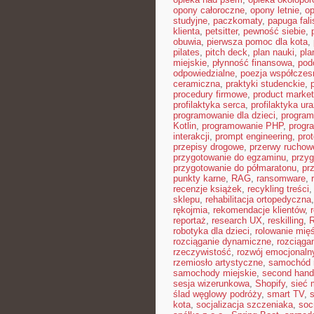
opony całoroczne
,
opony letnie
,
o
studyjne
,
paczkomaty
,
papuga fali
klienta
,
petsitter
,
pewność siebie
,
obuwia
,
pierwsza pomoc dla kota
,
pilates
,
pitch deck
,
plan nauki
,
pla
miejskie
,
płynność finansowa
,
pod
odpowiedzialne
,
poezja współczes
ceramiczna
,
praktyki studenckie
,
procedury firmowe
,
product market 
profilaktyka serca
,
profilaktyka ur
programowanie dla dzieci
,
program
Kotlin
,
programowanie PHP
,
progr
interakcji
,
prompt engineering
,
pro
przepisy drogowe
,
przerwy ruchow
przygotowanie do egzaminu
,
przyg
przygotowanie do półmaratonu
,
pr
punkty karne
,
RAG
,
ransomware
,
recenzje książek
,
recykling treści
sklepu
,
rehabilitacja ortopedyczna
rękojmia
,
rekomendacje klientów
,
reportaż
,
research UX
,
reskilling
,
robotyka dla dzieci
,
rolowanie mięś
rozciąganie dynamiczne
,
rozciąga
rzeczywistość
,
rozwój emocjonaln
rzemiosło artystyczne
,
samochód 
samochody miejskie
,
second hand
sesja wizerunkowa
,
Shopify
,
sieć
ślad węglowy podróży
,
smart TV
,
kota
,
socjalizacja szczeniaka
,
soc