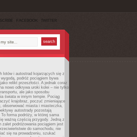
SCRIBE
FACEBOOK
TWITTER
h lotów i autostrad kojarzących się z
i wygodą, podróż pociągiem bywa
jako relikt przeszłości. A jednak coraz
na nowo odkrywa uroki kolei – nie tylko
transportu, ale jako sposobu
ia świata w innym tempie. Pociąg
aczyć krajobraz, poczuć zmieniające
u, obserwować miasta i miasteczka,
pektywy autostrady pozostają
. To forma podróży, w której sama
się ważną częścią przygody. Jedną z
 zalet podróżowania pociągiem jest
przeciwieństwie do samochodu, nie
iać się na prowadzeniu, szukać