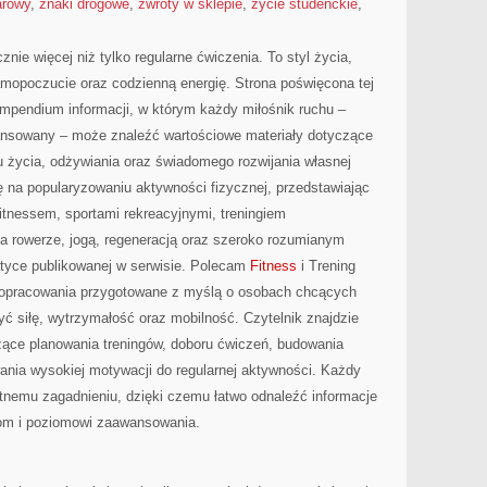
arowy
,
znaki drogowe
,
zwroty w sklepie
,
życie studenckie
,
znie więcej niż tylko regularne ćwiczenia. To styl życia,
amopoczucie oraz codzienną energię. Strona poświęcona tej
pendium informacji, w którym każdy miłośnik ruchu –
ansowany – może znaleźć wartościowe materiały dotyczące
u życia, odżywiania oraz świadomego rozwijania własnej
ę na popularyzowaniu aktywności fizycznej, przedstawiając
fitnessem, sportami rekreacyjnymi, treningiem
na rowerze, jogą, regeneracją oraz szeroko rozumianym
atyce publikowanej w serwisie. Polecam
Fitness
i Trening
ą opracowania przygotowane z myślą o osobach chcących
ć siłę, wytrzymałość oraz mobilność. Czytelnik znajdzie
zące planowania treningów, doboru ćwiczeń, budowania
ia wysokiej motywacji do regularnej aktywności. Każdy
tnemu zagadnieniu, dzięki czemu łatwo odnaleźć informacje
om i poziomowi zaawansowania.