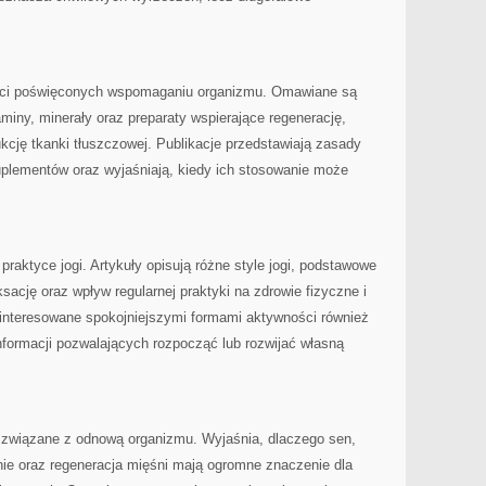
reści poświęconych wspomaganiu organizmu. Omawiane są
miny, minerały oraz preparaty wspierające regenerację,
cję tkanki tłuszczowej. Publikacje przedstawiają zasady
uplementów oraz wyjaśniają, kiedy ich stosowanie może
raktyce jogi. Artykuły opisują różne style jogi, podstawowe
ksację oraz wpływ regularnej praktyki na zdrowie fizyczne i
interesowane spokojniejszymi formami aktywności również
informacji pozwalających rozpocząć lub rozwijać własną
 związane z odnową organizmu. Wyjaśnia, dlaczego sen,
ie oraz regeneracja mięśni mają ogromne znaczenie dla