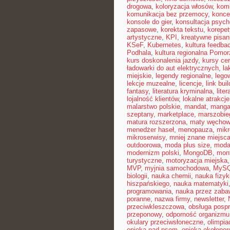
drogowa
,
koloryzacja włosów
,
kom
komunikacja bez przemocy
,
konce
konsole do gier
,
konsultacja psych
zapasowe
,
korekta tekstu
,
korepet
artystyczne
,
KPI
,
kreatywne pisan
KSeF
,
Kubernetes
,
kultura feedba
Podhala
,
kultura regionalna Pomor
kurs doskonalenia jazdy
,
kursy ce
ładowarki do aut elektrycznych
,
la
miejskie
,
legendy regionalne
,
lego
lekcje muzealne
,
licencje
,
link bui
fantasy
,
literatura kryminalna
,
lite
lojalność klientów
,
lokalne atrakcje
malarstwo polskie
,
mandat
,
mang
szeptany
,
marketplace
,
marszobie
matura rozszerzona
,
maty węcho
menedżer haseł
,
menopauza
,
mikr
mikroserwisy
,
mniej znane miejsc
outdoorowa
,
moda plus size
,
moda
modernizm polski
,
MongoDB
,
mon
turystyczne
,
motoryzacja miejska
MVP
,
myjnia samochodowa
,
MyS
biologii
,
nauka chemii
,
nauka fizyk
hiszpańskiego
,
nauka matematyki
programowania
,
nauka przez zaba
poranne
,
nazwa firmy
,
newsletter
,
przeciwkleszczowa
,
obsługa posp
przeponowy
,
odporność organizmu
okulary przeciwsłoneczne
,
olimpia
opieka nad psem
,
opieka okołopo