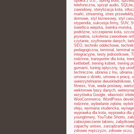
spółka z o.o.
,
Spring Boot
,
sprzed
telefoniczna
,
sprzęt audio
,
SQLite
zawodowy
,
sterylizacja kota
,
stłuc
marki
,
streaming
,
stres przewlekły
domowe
,
styl biznesowy
,
styl casu
stypendia
,
sukcesja firmy
,
SUV
,
S
świetlica wiejska
,
świnka morska
,
podróżne
,
szczepienie kota
,
szcze
prywatna
,
szkolenia zawodowe onl
czytanie
,
szyfrowanie danych
,
tań
SEO
,
techniki oddechowe
,
technik
pedagogiczna
,
terminal
,
terminal w
integracyjne
,
testy jednostkowe
,
T
rodzinne
,
transporter dla kota
,
tren
kettlebell
,
trening kobiet
,
trening p
gumami
,
tuning optyczny
,
typ urod
techniczne
,
ubrania z lnu
,
ubrania 
umowa o dzieło
,
umowa o pracę
,
u
uwierzytelnianie dwuskładnikowe
,
fitness
,
Vue
,
wada postawy
,
warsz
wektorowe bazy danych
,
weterynar
wizytówka Google
,
własność intel
WooCommerce
,
WordPress devel
rodzinne
,
wybielanie zębów
,
wybór
oleju
,
wymiana studencka
,
wynagr
wyprawka dla kota
,
wyprawka dla 
youngtimery
,
YouTube Shorts
,
zab
zabezpieczenie lakieru
,
zabytkowe
zapachy unisex
,
zarządzanie małą
zdrowie mężczyzn
,
zdrowie oczu
,