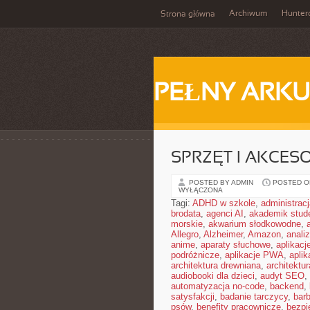
Archiwum
Hunter
Strona główna
PEŁNY ARKU
SPRZĘT I AKCES
POSTED BY ADMIN
POSTED ON 
WYŁĄCZONA
Tagi:
ADHD w szkole
,
administrac
brodata
,
agenci AI
,
akademik stud
morskie
,
akwarium słodkowodne
,
Allegro
,
Alzheimer
,
Amazon
,
anali
anime
,
aparaty słuchowe
,
aplikacj
podróżnicze
,
aplikacje PWA
,
apli
architektura drewniana
,
architektu
audiobooki dla dzieci
,
audyt SEO
,
automatyzacja no-code
,
backend
,
satysfakcji
,
badanie tarczycy
,
barb
psów
,
benefity pracownicze
,
bezpi