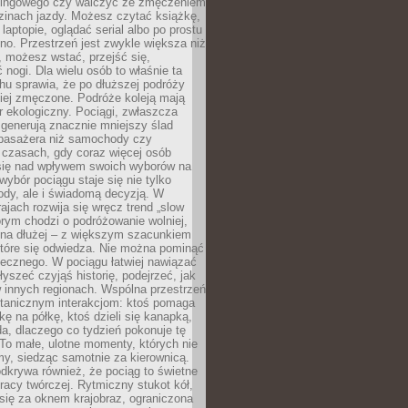
kingowego czy walczyć ze zmęczeniem
zinach jazdy. Możesz czytać książkę,
laptopie, oglądać serial albo po prostu
no. Przestrzeń jest zwykle większa niż
 możesz wstać, przejść się,
 nogi. Dla wielu osób to właśnie ta
u sprawia, że po dłuższej podróży
iej zmęczone. Podróże koleją mają
 ekologiczny. Pociągi, zwłaszcza
 generują znacznie mniejszy ślad
pasażera niż samochody czy
 czasach, gdy coraz więcej osób
się nad wpływem swoich wyborów na
wybór pociągu staje się nie tylko
ody, ale i świadomą decyzją. W
rajach rozwija się wręcz trend „slow
tórym chodzi o podróżowanie wolniej,
e na dłużej – z większym szacunkiem
które się odwiedza. Nie można pominąć
łecznego. W pociągu łatwiej nawiązać
yszeć czyjąś historię, podejrzeć, jak
w innych regionach. Wspólna przestrzeń
ntanicznym interakcjom: ktoś pomaga
kę na półkę, ktoś dzieli się kanapką,
a, dlaczego co tydzień pokonuje tę
To małe, ulotne momenty, których nie
y, siedząc samotnie za kierownicą.
dkrywa również, że pociąg to świetne
racy twórczej. Rytmiczny stukot kół,
się za oknem krajobraz, ograniczona