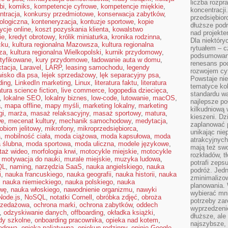
liczba rozpr
bi
,
komiks
,
kompetencje cyfrowe
,
kompetencje miękkie
,
koncentracji
ntracja
,
konkursy przedmiotowe
,
konserwacja zabytków
,
przedsiębior
ologiczna
,
konteneryzacja
,
kontuzje sportowe
,
kopie
dłuższe podr
ycje online
,
koszt pozyskania klienta
,
kowalstwo
nad projekt
ie
,
kredyt obrotowy
,
królik miniaturka
,
kronika rodzinna
,
Dla niektóry
cku
,
kultura regionalna Mazowsza
,
kultura regionalna
rytuałem – c
za
,
kultura regionalna Wielkopolski
,
kurnik przydomowy
,
podsumowani
rtyfikowane
,
kury przydomowe
,
ładowanie auta w domu
,
renesans pod
ktacja
,
Laravel
,
LARP
,
leasing samochodu
,
legendy
rozwojem cyf
wisko dla psa
,
lejek sprzedażowy
,
lęk separacyjny psa
,
Powstaje ni
lding
,
LinkedIn marketing
,
Linux
,
literatura faktu
,
literatura
tematyce kol
ratura science fiction
,
live commerce
,
logopedia dziecięca
,
standardu w
,
lokalne SEO
,
lokalny biznes
,
low-code
,
lutowanie
,
macOS
,
najlepsze po
a
,
mapa offline
,
mapy myśli
,
marketing lokalny
,
marketing
kilkudniową 
gi
,
marża
,
masaż relaksacyjny
,
masaż sportowy
,
matura
,
kieszeni. Dz
we
,
mecenat kultury
,
mechanik samochodowy
,
medytacja
,
zaplanować p
obiom jelitowy
,
mikrofony
,
mikroprzedsiębiorca
,
unikając nie
a
,
mobilność ciała
,
moda ciążowa
,
moda kapsułowa
,
moda
atrakcyjnych
 ślubna
,
moda sportowa
,
moda uliczna
,
modele językowe
,
mają też sw
taż wideo
,
morfologia krwi
,
motocykle miejskie
,
motocykle
rozkładów, t
,
motywacja do nauki
,
murale miejskie
,
muzyka ludowa
,
potrafi zeps
QL
,
naming
,
narzędzia SaaS
,
nauka angielskiego
,
nauka
podróż. Jedn
i
,
nauka francuskiego
,
nauka geografii
,
nauka historii
,
nauka
zminimalizow
,
nauka niemieckiego
,
nauka polskiego
,
nauka
planowania. 
wę
,
nauka włoskiego
,
nawodnienie organizmu
,
nawyki
wybierać mni
Node.js
,
NoSQL
,
notatki Cornell
,
obróbka zdjęć
,
obroża
potrzeby za
rzedażowa
,
ochrona marki
,
ochrona zabytków
,
oddech
wyprzedzeni
,
odzyskiwanie danych
,
offboarding
,
okładka książki
,
dłuższe, ale
dy szkolne
,
onboarding pracownika
,
opieka nad kotem
,
najszybsze, 
rodowa
,
opieka paliatywna
,
opiekun rodzinny
,
opinie Google
,