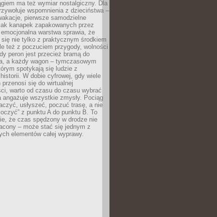
giem ma też wymiar nostalgiczny. Dla
rzywołuje wspomnienia z dzieciństwa –
wakacje, pierwsze samodzielne
ak kanapek zapakowanych przez
 emocjonalna warstwa sprawia, że
y się nie tylko z praktycznym środkiem
ale też z poczuciem przygody, wolności
dy peron jest przecież bramą do
ta, a każdy wagon – tymczasowym
rym spotykają się ludzie z
historii. W dobie cyfrowej, gdy wiele
przenosi się do wirtualnej
ści, warto od czasu do czasu wybrać
a angażuje wszystkie zmysły. Pociąg
czyć, usłyszeć, poczuć trasę, a nie
koczyć” z punktu A do punktu B. To
ie, że czas spędzony w drodze nie
racony – może stać się jednym z
zych elementów całej wyprawy.