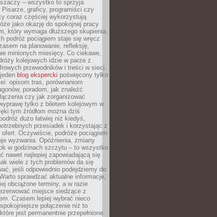
aszaczy – wszystko to sprzyja
. Pisarze, graficy, programiści czy
cy coraz częściej wykorzystują
óże jako okazję do spokojnej pracy
em, który wymaga dłuższego skupienia.
ch podróż pociągiem staje się wręcz
zasem na planowanie, refleksję,
e minionych miesięcy. Co ciekawe,
róży kolejowych idzie w parze z
rowych przewodników i treści w sieci.
ejeden
blog ekspercki
poświęcony tylko
ei: opisom tras, porównaniom
agonów, poradom, jak znaleźć
łączenia czy jak zorganizować
wyprawę tylko z biletem kolejowym w
ięki tym źródłom można dziś
odróż dużo łatwiej niż kiedyś,
potrzebnych przesiadek i korzystając z
 ofert. Oczywiście, podróże pociągiem
oje wyzwania. Opóźnienia, zmiany
łok w godzinach szczytu – to wszystko
uć nawet najlepiej zapowiadającą się
ak wiele z tych problemów da się
ać, jeśli odpowiednio podejdziemy do
Warto sprawdzać aktualne informacje,
ej obciążone terminy, a w razie
rezerwować miejsce siedzące z
em. Czasem lepiej wybrać nieco
 spokojniejsze połączenie niż to
które jest permanentnie przepełnione.