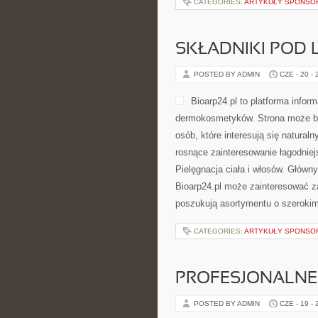
CATEGORIES:
ARTYKUŁY SPONS
SKŁADNIKI POD 
POSTED BY ADMIN
CZE - 20 -
Bioarp24.pl to platforma infor
dermokosmetyków. Strona może być
osób, które interesują się natural
rosnące zainteresowanie łagodniej
Pielęgnacja ciała i włosów. Główn
Bioarp24.pl może zainteresować za
poszukują asortymentu o szerokim
CATEGORIES:
ARTYKUŁY SPONS
PROFESJONALNE 
POSTED BY ADMIN
CZE - 19 -