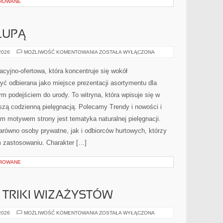
OROWANE
LUPĄ
SKŁADNIKI
 2026
MOŻLIWOŚĆ KOMENTOWANIA
ZOSTAŁA WYŁĄCZONA
POD
LUPĄ
macyjno-ofertowa, która koncentruje się wokół
 odbierana jako miejsce prezentacji asortymentu dla
nym podejściem do urody. To witryna, która wpisuje się w
szą codzienną pielęgnacją. Polecamy Trendy i nowości i
ym motywem strony jest tematyka naturalnej pielęgnacji.
równo osoby prywatne, jak i odbiorców hurtowych, którzy
 zastosowaniu. Charakter […]
OROWANE
TRIKI WIZAŻYSTÓW
PROFESJONALNE
 2026
MOŻLIWOŚĆ KOMENTOWANIA
ZOSTAŁA WYŁĄCZONA
TRIKI