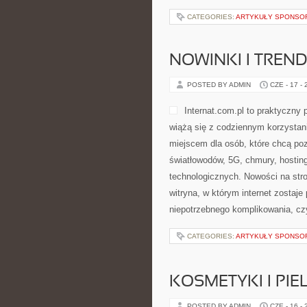
CATEGORIES:
ARTYKUŁY SPONS
NOWINKI I TREND
POSTED BY ADMIN
CZE - 17 -
Internat.com.pl to praktyczny 
wiążą się z codziennym korzystan
miejscem dla osób, które chcą poz
światłowodów, 5G, chmury, hosti
technologicznych. Nowości na stro
witryna, w którym internet zostaj
niepotrzebnego komplikowania, czy
CATEGORIES:
ARTYKUŁY SPONS
KOSMETYKI I PI
POSTED BY ADMIN
CZE - 16 -