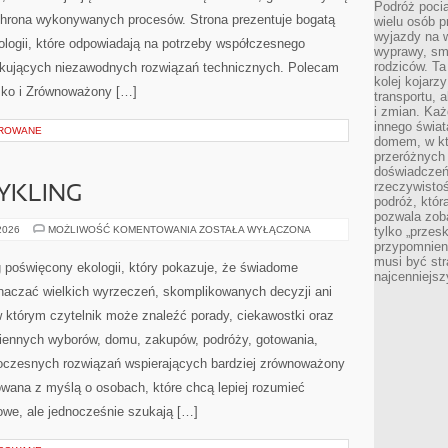
Podróż pocią
chrona wykonywanych procesów. Strona prezentuje bogatą
wielu osób p
wyjazdy na 
nologii, które odpowiadają na potrzeby współczesnego
wyprawy, sm
rodziców. Ta
ukujących niezawodnych rozwiązań technicznych. Polecam
kolej kojarz
isko i Zrównoważony […]
transportu, 
i zmian. Każ
innego świa
OROWANE
domem, w któ
przeróżnych 
doświadczeń 
rzeczywisto
CYKLING
podróż, któr
pozwala zoba
RECYKLING
 2026
MOŻLIWOŚĆ KOMENTOWANIA
ZOSTAŁA WYŁĄCZONA
tylko „przes
I
przypomnien
UPCYKLING
musi być st
 poświęcony ekologii, który pokazuje, że świadome
najcenniejs
znaczać wielkich wyrzeczeń, skomplikowanych decyzji ani
 którym czytelnik może znaleźć porady, ciekawostki oraz
iennych wyborów, domu, zakupów, podróży, gotowania,
owoczesnych rozwiązań wspierających bardziej zrównoważony
towana z myślą o osobach, które chcą lepiej rozumieć
we, ale jednocześnie szukają […]