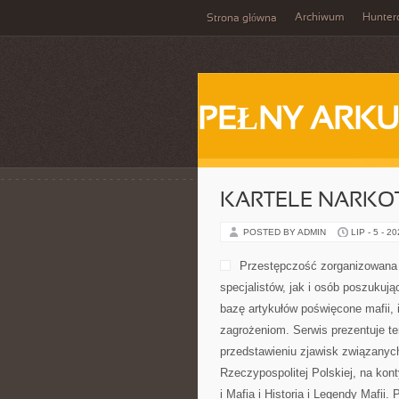
Archiwum
Hunter
Strona główna
PEŁNY ARKU
KARTELE NARK
POSTED BY ADMIN
LIP - 5 - 2
Przestępczość zorganizowana 
specjalistów, jak i osób poszukuj
bazę artykułów poświęcone mafii, 
zagrożeniom. Serwis prezentuje t
przedstawieniu zjawisk związanyc
Rzeczypospolitej Polskiej, na kon
i Mafia i Historia i Legendy Mafii.