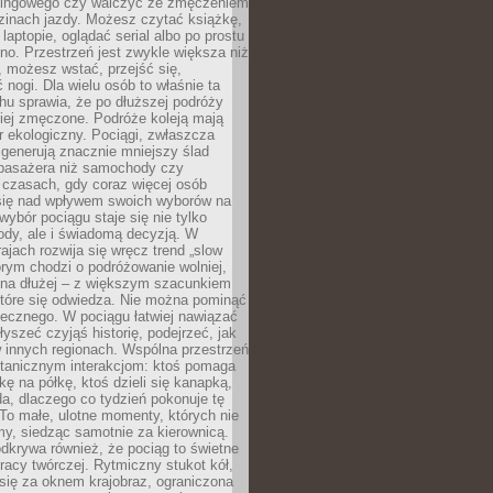
kingowego czy walczyć ze zmęczeniem
zinach jazdy. Możesz czytać książkę,
laptopie, oglądać serial albo po prostu
no. Przestrzeń jest zwykle większa niż
 możesz wstać, przejść się,
 nogi. Dla wielu osób to właśnie ta
u sprawia, że po dłuższej podróży
iej zmęczone. Podróże koleją mają
 ekologiczny. Pociągi, zwłaszcza
 generują znacznie mniejszy ślad
pasażera niż samochody czy
 czasach, gdy coraz więcej osób
się nad wpływem swoich wyborów na
wybór pociągu staje się nie tylko
ody, ale i świadomą decyzją. W
rajach rozwija się wręcz trend „slow
tórym chodzi o podróżowanie wolniej,
e na dłużej – z większym szacunkiem
które się odwiedza. Nie można pominąć
łecznego. W pociągu łatwiej nawiązać
yszeć czyjąś historię, podejrzeć, jak
w innych regionach. Wspólna przestrzeń
ntanicznym interakcjom: ktoś pomaga
kę na półkę, ktoś dzieli się kanapką,
a, dlaczego co tydzień pokonuje tę
To małe, ulotne momenty, których nie
y, siedząc samotnie za kierownicą.
dkrywa również, że pociąg to świetne
racy twórczej. Rytmiczny stukot kół,
się za oknem krajobraz, ograniczona