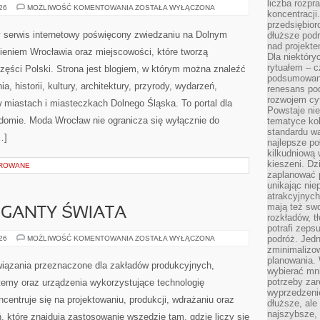
liczba rozpr
JELENIA
026
MOŻLIWOŚĆ KOMENTOWANIA
ZOSTAŁA WYŁĄCZONA
koncentracji
GÓRA
przedsiębior
serwis internetowy poświęcony zwiedzaniu na Dolnym
dłuższe podr
nad projekt
eniem Wrocławia oraz miejscowości, które tworzą
Dla niektóry
rytuałem – c
zęści Polski. Strona jest blogiem, w którym można znaleźć
podsumowani
 historii, kultury, architektury, przyrody, wydarzeń,
renesans pod
rozwojem cyf
w miastach i miasteczkach Dolnego Śląska. To portal dla
Powstaje ni
adomie. Moda Wrocław nie ogranicza się wyłącznie do
tematyce kol
standardu w
…]
najlepsze po
kilkudniową 
kieszeni. Dz
OROWANE
zaplanować p
unikając nie
atrakcyjnych
mają też sw
GIGANTY ŚWIATA
rozkładów, t
potrafi zeps
CIEKAWOSTKI
podróż. Jedn
026
MOŻLIWOŚĆ KOMENTOWANIA
ZOSTAŁA WYŁĄCZONA
I
zminimalizow
GIGANTY
planowania. 
ŚWIATA
ązania przeznaczone dla zakładów produkcyjnych,
wybierać mni
potrzeby za
temy oraz urządzenia wykorzystujące technologię
wyprzedzeni
centruje się na projektowaniu, produkcji, wdrażaniu oraz
dłuższe, ale
najszybsze, 
 które znajdują zastosowanie wszędzie tam, gdzie liczy się