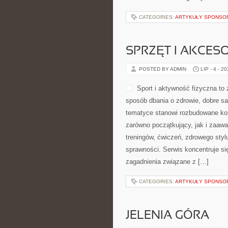
CATEGORIES:
ARTYKUŁY SPONS
SPRZĘT I AKCES
POSTED BY ADMIN
LIP - 4 - 2
Sport i aktywność fizyczna to z
sposób dbania o zdrowie, dobre s
tematyce stanowi rozbudowane kom
zarówno początkujący, jak i zaaw
treningów, ćwiczeń, zdrowego styl
sprawności. Serwis koncentruje si
zagadnienia związane z […]
CATEGORIES:
ARTYKUŁY SPONS
JELENIA GÓRA