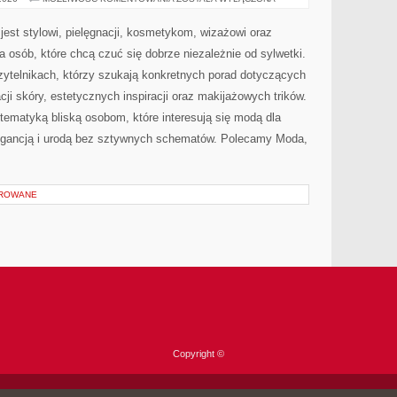
I
PIELĘGNACJA
jest stylowi, pielęgnacji, kosmetykom, wizażowi oraz
 osób, które chcą czuć się dobrze niezależnie od sylwetki.
zytelnikach, którzy szukają konkretnych porad dotyczących
i skóry, estetycznych inspiracji oraz makijażowych trików.
tematyką bliską osobom, które interesują się modą dla
legancją i urodą bez sztywnych schematów. Polecamy Moda,
OROWANE
Copyright ©