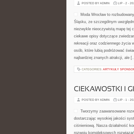
POSTED BY ADMIN
LIP - 2 - 2
Moda Wrocław to rozbudowany 
Śląsku, ze szczególnym uwzględni
niezwykle nieoczywistą mapę tej c
ciekawe opisy dotyczące zwiedzania,
rekreacji oraz codziennego życia 
osób, które lubią podróżować świ
najbardziej znanych atrakcji, ale [
CATEGORIES:
ARTYKUŁY SPONS
CIEKAWOSTKI I 
POSTED BY ADMIN
LIP - 1 - 2
Tworzymy zaawansowane rozwi
dostarczając wysokiej jakości sys
ciśnieniową. Nasza działalność kon
rozwoju kompleksowych rozwiązań,