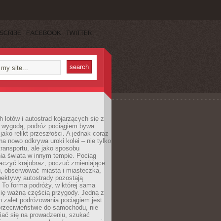
SCRIBE
FACEBOOK
TWITTER
h lotów i autostrad kojarzących się z
i wygodą, podróż pociągiem bywa
jako relikt przeszłości. A jednak coraz
na nowo odkrywa uroki kolei – nie tylko
transportu, ale jako sposobu
ia świata w innym tempie. Pociąg
aczyć krajobraz, poczuć zmieniające
u, obserwować miasta i miasteczka,
pektywy autostrady pozostają
. To forma podróży, w której sama
się ważną częścią przygody. Jedną z
 zalet podróżowania pociągiem jest
przeciwieństwie do samochodu, nie
iać się na prowadzeniu, szukać