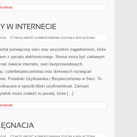
OROWANE
Y W INTERNECIE
NOWINKI
 2026
MOŻLIWOŚĆ KOMENTOWANIA
ZOSTAŁA WYŁĄCZONA
I
TRENDY
W
portal poświęcony sieci oraz wszystkim zagadnieniom, które
INTERNECIE
iem z sprzętu elektronicznego. Strona może być ciekawym
nać świecie internetu, sieci bezprzewodowych,
ngu, cyberbezpieczeństwa oraz domowych rozwiązań
nie: Poradniki Użytkownika i Bezpieczeństwo w Sieci. To
e pokazana w sposób bliski użytkownikowi. Zamiast
telnik może znaleźć tu porady, które […]
OROWANE
ELĘGNACJA
KOSMETYKI
 2026
MOŻLIWOŚĆ KOMENTOWANIA
ZOSTAŁA WYŁĄCZONA