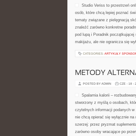
Studio Veriss to przestrzeń o
osób, które chcą lepiej poznać świ
tematy związane z pielęgnacją skó
znaleźć zarówno konkretne poradn
pod lupą i Poradnik początkującej
makijażu, ale nie ogranicza się wy
CATEGORIES:
ARTYKUŁY SPONS
METODY ALTER
POSTED BY ADMIN
CZE - 18 -
Spalarnia kalorii – rozbudowan
stworzony z myślą o osobach, któr
czytelnych informacji podanych w 
nie chcą opierać się wyłącznie na
szerzej: przez pryzmat suplementa
zarówno osoby wracające po przerw