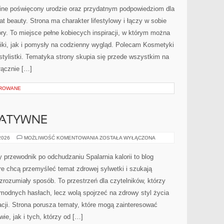
WIZAŻYSTÓW
nline poświęcony urodzie oraz przydatnym podpowiedziom dla
at beauty. Strona ma charakter lifestylowy i łączy w sobie
ry. To miejsce pełne kobiecych inspiracji, w którym można
iki, jak i pomysły na codzienny wygląd. Polecam Kosmetyki
 stylistki. Tematyka strony skupia się przede wszystkim na
łącznie […]
OROWANE
NATYWNE
METODY
 2026
MOŻLIWOŚĆ KOMENTOWANIA
ZOSTAŁA WYŁĄCZONA
ALTERNATYWNE
y przewodnik po odchudzaniu Spalarnia kalorii to blog
e chcą przemyśleć temat zdrowej sylwetki i szukają
zrozumiały sposób. To przestrzeń dla czytelników, którzy
 modnych hasłach, lecz wolą spojrzeć na zdrowy styl życia
cji. Strona porusza tematy, które mogą zainteresować
ie, jak i tych, którzy od […]