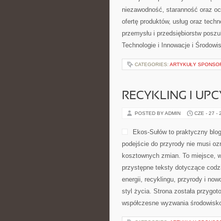
niezawodność, staranność oraz o
ofertę produktów, usług oraz tech
przemysłu i przedsiębiorstw posz
Technologie i Innowacje i Środow
CATEGORIES:
ARTYKUŁY SPONS
RECYKLING I UP
POSTED BY ADMIN
CZE - 27 -
Ekos-Sułów to praktyczny blog
podejście do przyrody nie musi o
kosztownych zmian. To miejsce, w
przystępne teksty dotyczące codz
energii, recyklingu, przyrody i n
styl życia. Strona została przygo
współczesne wyzwania środowisko