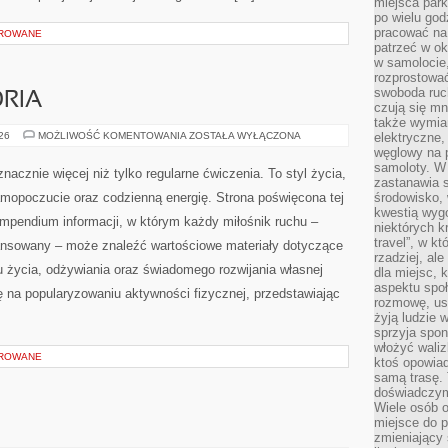
miejsca par
po wielu god
pracować na 
OROWANE
patrzeć w ok
w samolocie,
rozprostować
swoboda ruch
ORIA
czują się mn
także wymiar
SPRZĘT
026
MOŻLIWOŚĆ KOMENTOWANIA
ZOSTAŁA WYŁĄCZONA
elektryczne,
I
węglowy na 
AKCESORIA
samoloty. W
nacznie więcej niż tylko regularne ćwiczenia. To styl życia,
zastanawia 
amopoczucie oraz codzienną energię. Strona poświęcona tej
środowisko, 
kwestią wyg
pendium informacji, w którym każdy miłośnik ruchu –
niektórych k
travel”, w k
ansowany – może znaleźć wartościowe materiały dotyczące
rzadziej, al
u życia, odżywiania oraz świadomego rozwijania własnej
dla miejsc, 
aspektu spo
ę na popularyzowaniu aktywności fizycznej, przedstawiając
rozmowę, usł
żyją ludzie 
sprzyja spo
włożyć waliz
OROWANE
ktoś opowiad
samą trasę. 
doświadczym
Wiele osób o
miejsce do p
zmieniający 