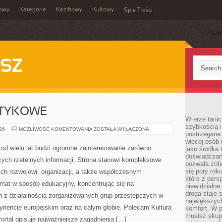
owy
Kategorie
Kazikowy
Kultowy
Spis Treści
SUB
SZ
OTYKOWE
W erze tanic
szybkością 
KARTELE
026
MOŻLIWOŚĆ KOMENTOWANIA
ZOSTAŁA WYŁĄCZONA
postrzegana 
NARKOTYKOWE
więcej osób 
od wielu lat budzi ogromne zainteresowanie zarówno
jako środka 
doświadczan
ących rzetelnych informacji. Strona stanowi kompleksowe
pozwala zob
się pory rok
ich rozwojowi, organizacji, a także współczesnym
które z pers
emat w sposób edukacyjny, koncentrując się na
niewidzialne
droga staje 
h z działalnością zorganizowanych grup przestępczych w
największych
tynencie europejskim oraz na całym globie. Polecam Kultura
komfort. W 
musisz skup
 Portal opisuje najważniejsze zagadnienia […]