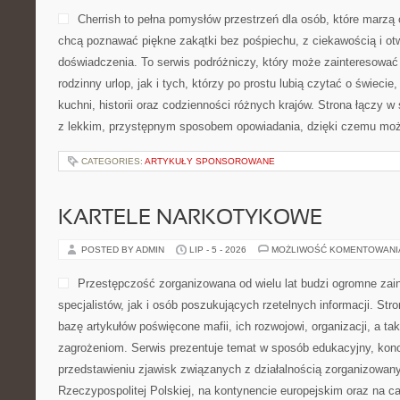
Cherrish to pełna pomysłów przestrzeń dla osób, które marzą 
chcą poznawać piękne zakątki bez pośpiechu, z ciekawością i ot
doświadczenia. To serwis podróżniczy, który może zainteresować
rodzinny urlop, jak i tych, którzy po prostu lubią czytać o świecie,
kuchni, historii oraz codzienności różnych krajów. Strona łączy w 
z lekkim, przystępnym sposobem opowiadania, dzięki czemu moż
CATEGORIES:
ARTYKUŁY SPONSOROWANE
KARTELE NARKOTYKOWE
POSTED BY ADMIN
LIP - 5 - 2026
MOŻLIWOŚĆ KOMENTOWAN
Przestępczość zorganizowana od wielu lat budzi ogromne zai
specjalistów, jak i osób poszukujących rzetelnych informacji. St
bazę artykułów poświęcone mafii, ich rozwojowi, organizacji, a 
zagrożeniom. Serwis prezentuje temat w sposób edukacyjny, konc
przedstawieniu zjawisk związanych z działalnością zorganizowan
Rzeczypospolitej Polskiej, na kontynencie europejskim oraz na c