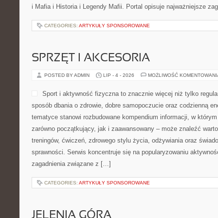
i Mafia i Historia i Legendy Mafii. Portal opisuje najważniejsze za
CATEGORIES:
ARTYKUŁY SPONSOROWANE
SPRZĘT I AKCESORIA
POSTED BY ADMIN
LIP - 4 - 2026
MOŻLIWOŚĆ KOMENTOWAN
Sport i aktywność fizyczna to znacznie więcej niż tylko regula
sposób dbania o zdrowie, dobre samopoczucie oraz codzienną ene
tematyce stanowi rozbudowane kompendium informacji, w którym 
zarówno początkujący, jak i zaawansowany – może znaleźć warto
treningów, ćwiczeń, zdrowego stylu życia, odżywiania oraz świad
sprawności. Serwis koncentruje się na popularyzowaniu aktywnośc
zagadnienia związane z […]
CATEGORIES:
ARTYKUŁY SPONSOROWANE
JELENIA GÓRA