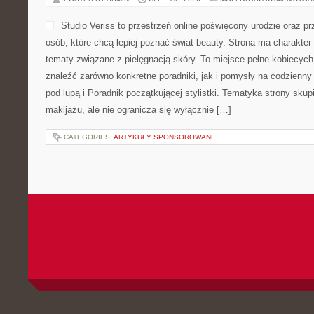
Studio Veriss to przestrzeń online poświęcony urodzie oraz 
osób, które chcą lepiej poznać świat beauty. Strona ma charakter 
tematy związane z pielęgnacją skóry. To miejsce pełne kobiecych
znaleźć zarówno konkretne poradniki, jak i pomysły na codzienn
pod lupą i Poradnik początkującej stylistki. Tematyka strony sku
makijażu, ale nie ogranicza się wyłącznie […]
CATEGORIES:
ARTYKUŁY SPONSOROWANE