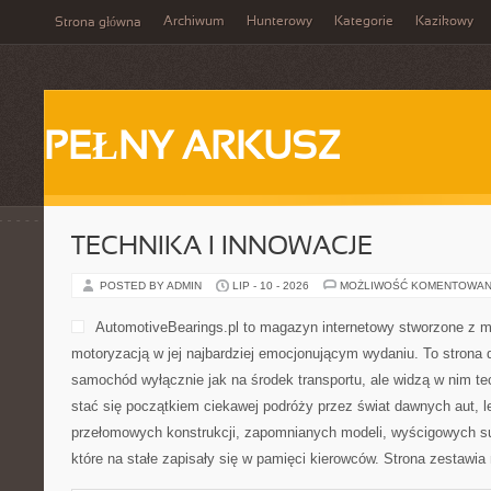
Archiwum
Hunterowy
Kategorie
Kazikowy
Strona główna
PEŁNY ARKUSZ
TECHNIKA I INNOWACJE
POSTED BY ADMIN
LIP - 10 - 2026
MOŻLIWOŚĆ KOMENTOWAN
AutomotiveBearings.pl to magazyn internetowy stworzone z m
motoryzacją w jej najbardziej emocjonującym wydaniu. To strona d
samochód wyłącznie jak na środek transportu, ale widzą w nim t
stać się początkiem ciekawej podróży przez świat dawnych aut, 
przełomowych konstrukcji, zapomnianych modeli, wyścigowych 
które na stałe zapisały się w pamięci kierowców. Strona zestawia