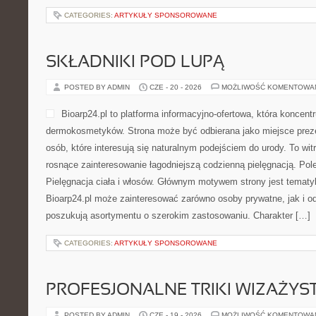
CATEGORIES:
ARTYKUŁY SPONSOROWANE
SKŁADNIKI POD LUPĄ
POSTED BY ADMIN
CZE - 20 - 2026
MOŻLIWOŚĆ KOMENTOWA
Bioarp24.pl to platforma informacyjno-ofertowa, która koncentr
dermokosmetyków. Strona może być odbierana jako miejsce preze
osób, które interesują się naturalnym podejściem do urody. To witr
rosnące zainteresowanie łagodniejszą codzienną pielęgnacją. Pol
Pielęgnacja ciała i włosów. Głównym motywem strony jest tematyka
Bioarp24.pl może zainteresować zarówno osoby prywatne, jak i o
poszukują asortymentu o szerokim zastosowaniu. Charakter […]
CATEGORIES:
ARTYKUŁY SPONSOROWANE
PROFESJONALNE TRIKI WIZAŻY
POSTED BY ADMIN
CZE - 19 - 2026
MOŻLIWOŚĆ KOMENTOWA