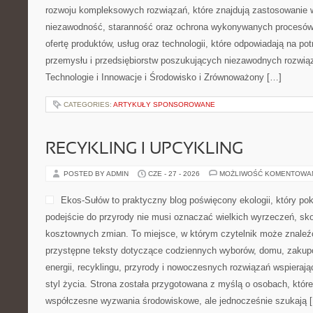
rozwoju kompleksowych rozwiązań, które znajdują zastosowanie w
niezawodność, staranność oraz ochrona wykonywanych procesów.
ofertę produktów, usług oraz technologii, które odpowiadają na p
przemysłu i przedsiębiorstw poszukujących niezawodnych rozwi
Technologie i Innowacje i Środowisko i Zrównoważony […]
CATEGORIES:
ARTYKUŁY SPONSOROWANE
RECYKLING I UPCYKLING
POSTED BY ADMIN
CZE - 27 - 2026
MOŻLIWOŚĆ KOMENTOWA
Ekos-Sułów to praktyczny blog poświęcony ekologii, który po
podejście do przyrody nie musi oznaczać wielkich wyrzeczeń, sk
kosztownych zmian. To miejsce, w którym czytelnik może znaleźć
przystępne teksty dotyczące codziennych wyborów, domu, zakupó
energii, recyklingu, przyrody i nowoczesnych rozwiązań wspieraj
styl życia. Strona została przygotowana z myślą o osobach, które
współczesne wyzwania środowiskowe, ale jednocześnie szukają 