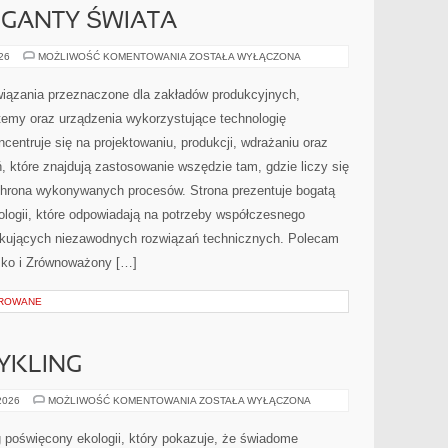
GIGANTY ŚWIATA
CIEKAWOSTKI
026
MOŻLIWOŚĆ KOMENTOWANIA
ZOSTAŁA WYŁĄCZONA
I
GIGANTY
ŚWIATA
ązania przeznaczone dla zakładów produkcyjnych,
temy oraz urządzenia wykorzystujące technologię
centruje się na projektowaniu, produkcji, wdrażaniu oraz
 które znajdują zastosowanie wszędzie tam, gdzie liczy się
chrona wykonywanych procesów. Strona prezentuje bogatą
nologii, które odpowiadają na potrzeby współczesnego
ukujących niezawodnych rozwiązań technicznych. Polecam
isko i Zrównoważony […]
OROWANE
CYKLING
RECYKLING
 2026
MOŻLIWOŚĆ KOMENTOWANIA
ZOSTAŁA WYŁĄCZONA
I
UPCYKLING
 poświęcony ekologii, który pokazuje, że świadome