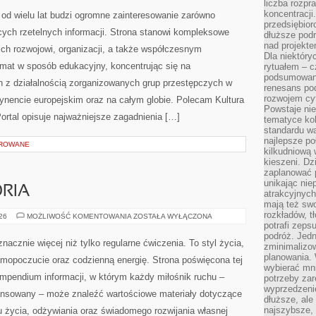
liczba rozpr
koncentracji
od wielu lat budzi ogromne zainteresowanie zarówno
przedsiębior
ących rzetelnych informacji. Strona stanowi kompleksowe
dłuższe podr
nad projekt
ich rozwojowi, organizacji, a także współczesnym
Dla niektóry
emat w sposób edukacyjny, koncentrując się na
rytuałem – c
podsumowani
h z działalnością zorganizowanych grup przestępczych w
renesans pod
rozwojem cyf
tynencie europejskim oraz na całym globie. Polecam Kultura
Powstaje ni
 Portal opisuje najważniejsze zagadnienia […]
tematyce kol
standardu w
najlepsze po
OROWANE
kilkudniową 
kieszeni. Dz
zaplanować p
unikając nie
ORIA
atrakcyjnych
mają też sw
rozkładów, t
SPRZĘT
026
MOŻLIWOŚĆ KOMENTOWANIA
ZOSTAŁA WYŁĄCZONA
I
potrafi zeps
AKCESORIA
podróż. Jedn
nacznie więcej niż tylko regularne ćwiczenia. To styl życia,
zminimalizow
planowania. 
amopoczucie oraz codzienną energię. Strona poświęcona tej
wybierać mni
pendium informacji, w którym każdy miłośnik ruchu –
potrzeby za
wyprzedzeni
ansowany – może znaleźć wartościowe materiały dotyczące
dłuższe, ale
najszybsze, 
u życia, odżywiania oraz świadomego rozwijania własnej