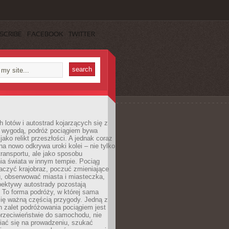
SCRIBE
FACEBOOK
TWITTER
h lotów i autostrad kojarzących się z
i wygodą, podróż pociągiem bywa
jako relikt przeszłości. A jednak coraz
na nowo odkrywa uroki kolei – nie tylko
transportu, ale jako sposobu
ia świata w innym tempie. Pociąg
aczyć krajobraz, poczuć zmieniające
u, obserwować miasta i miasteczka,
pektywy autostrady pozostają
. To forma podróży, w której sama
się ważną częścią przygody. Jedną z
 zalet podróżowania pociągiem jest
przeciwieństwie do samochodu, nie
iać się na prowadzeniu, szukać