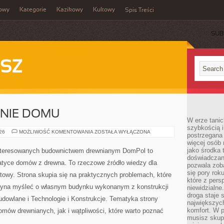
owy
Kategorie
Kazikowy
Kultowy
Spis Treści
SUB
SZ
ENIE DOMU
W erze tanic
szybkością 
OGRÓD
026
MOŻLIWOŚĆ KOMENTOWANIA
ZOSTAŁA WYŁĄCZONA
postrzegana 
I
więcej osób 
OTOCZENIE
DOMU
jako środka 
interesowanych budownictwem drewnianym DomPol to
doświadczan
atyce domów z drewna. To rzeczowe źródło wiedzy dla
pozwala zob
się pory rok
towy. Strona skupia się na praktycznych problemach, które
które z pers
czyna myśleć o własnym budynku wykonanym z konstrukcji
niewidzialne
droga staje 
dowlane i Technologie i Konstrukcje. Tematyka strony
największych
komfort. W 
mów drewnianych, jak i wątpliwości, które warto poznać
musisz skup