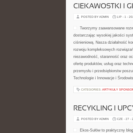
CIEKAWOSTKI I 
POSTED BY ADMIN
LIP - 1 - 2
Tworzymy zaawansowane rozwi
dostarczając wysokiej jakości sys
ciśnieniową. Nasza działalność kon
rozwoju kompleksowych rozwiązań,
niezawodność, staranność oraz o
ofertę produktów, usług oraz tech
przemysłu i przedsiębiorstw posz
Technologie i Innowacje i Środow
CATEGORIES:
ARTYKUŁY SPONS
RECYKLING I UP
POSTED BY ADMIN
CZE - 27 -
Ekos-Sułów to praktyczny blog