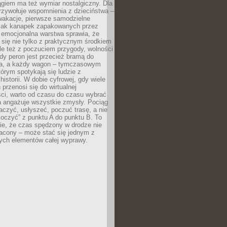
giem ma też wymiar nostalgiczny. Dla
rzywołuje wspomnienia z dzieciństwa –
wakacje, pierwsze samodzielne
ak kanapek zapakowanych przez
 emocjonalna warstwa sprawia, że
y się nie tylko z praktycznym środkiem
ale też z poczuciem przygody, wolności
dy peron jest przecież bramą do
ta, a każdy wagon – tymczasowym
rym spotykają się ludzie z
historii. W dobie cyfrowej, gdy wiele
przenosi się do wirtualnej
ści, warto od czasu do czasu wybrać
a angażuje wszystkie zmysły. Pociąg
czyć, usłyszeć, poczuć trasę, a nie
koczyć” z punktu A do punktu B. To
ie, że czas spędzony w drodze nie
racony – może stać się jednym z
zych elementów całej wyprawy.