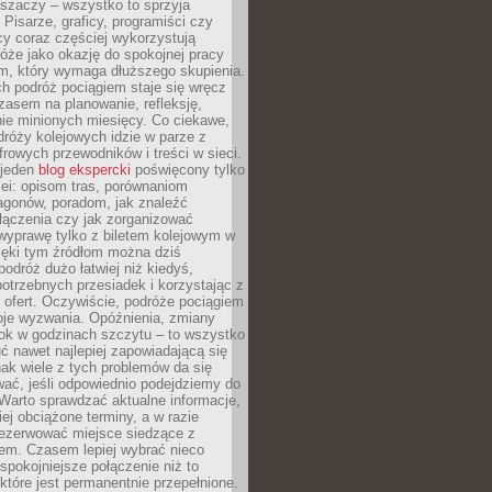
aszaczy – wszystko to sprzyja
. Pisarze, graficy, programiści czy
cy coraz częściej wykorzystują
óże jako okazję do spokojnej pracy
em, który wymaga dłuższego skupienia.
ch podróż pociągiem staje się wręcz
zasem na planowanie, refleksję,
e minionych miesięcy. Co ciekawe,
róży kolejowych idzie w parze z
rowych przewodników i treści w sieci.
ejeden
blog ekspercki
poświęcony tylko
ei: opisom tras, porównaniom
agonów, poradom, jak znaleźć
łączenia czy jak zorganizować
wyprawę tylko z biletem kolejowym w
ięki tym źródłom można dziś
odróż dużo łatwiej niż kiedyś,
potrzebnych przesiadek i korzystając z
 ofert. Oczywiście, podróże pociągiem
oje wyzwania. Opóźnienia, zmiany
łok w godzinach szczytu – to wszystko
uć nawet najlepiej zapowiadającą się
ak wiele z tych problemów da się
ać, jeśli odpowiednio podejdziemy do
Warto sprawdzać aktualne informacje,
ej obciążone terminy, a w razie
rezerwować miejsce siedzące z
em. Czasem lepiej wybrać nieco
 spokojniejsze połączenie niż to
które jest permanentnie przepełnione.