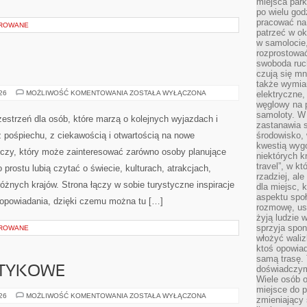
miejsca par
po wielu god
pracować na 
OROWANE
patrzeć w ok
w samolocie,
rozprostować
swoboda ruch
czują się mn
także wymiar
INDIE
026
MOŻLIWOŚĆ KOMENTOWANIA
ZOSTAŁA WYŁĄCZONA
elektryczne,
węglowy na 
samoloty. W
zestrzeń dla osób, które marzą o kolejnych wyjazdach i
zastanawia 
 pośpiechu, z ciekawością i otwartością na nowe
środowisko, 
kwestią wyg
iczy, który może zainteresować zarówno osoby planujące
niektórych k
travel”, w k
po prostu lubią czytać o świecie, kulturach, atrakcjach,
rzadziej, al
 różnych krajów. Strona łączy w sobie turystyczne inspiracje
dla miejsc, 
aspektu spo
opowiadania, dzięki czemu można tu […]
rozmowę, usł
żyją ludzie 
sprzyja spo
OROWANE
włożyć waliz
ktoś opowiad
samą trasę. 
doświadczym
OTYKOWE
Wiele osób o
miejsce do p
KARTELE
026
MOŻLIWOŚĆ KOMENTOWANIA
ZOSTAŁA WYŁĄCZONA
zmieniający 
NARKOTYKOWE