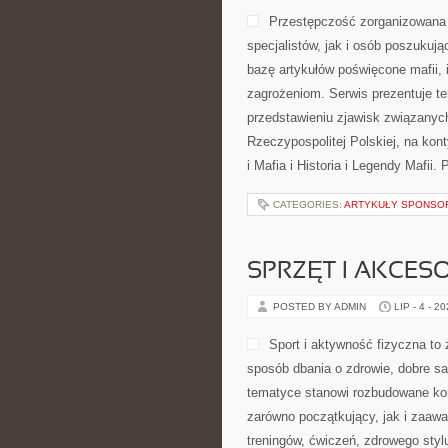
Przestępczość zorganizowana 
specjalistów, jak i osób poszukuj
bazę artykułów poświęcone mafii, 
zagrożeniom. Serwis prezentuje t
przedstawieniu zjawisk związanyc
Rzeczypospolitej Polskiej, na kon
i Mafia i Historia i Legendy Mafii.
CATEGORIES:
ARTYKUŁY SPONS
SPRZĘT I AKCES
POSTED BY ADMIN
LIP - 4 - 2
Sport i aktywność fizyczna to z
sposób dbania o zdrowie, dobre s
tematyce stanowi rozbudowane kom
zarówno początkujący, jak i zaaw
treningów, ćwiczeń, zdrowego styl