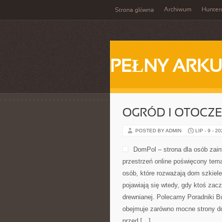
Archiwum
Hunter
Strona główna
PEŁNY ARKU
OGRÓD I OTOCZ
POSTED BY ADMIN
LIP - 9 - 2
DomPol – strona dla osób za
przestrzeń online poświęcony tem
osób, które rozważają dom szkiele
pojawiają się wtedy, gdy ktoś za
drewnianej. Polecamy Poradniki Bu
obejmuje zarówno mocne strony do
przed […]