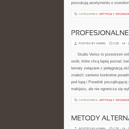
poszukują asortymentu o szerokim
CATEGORIES:
ARTYKUŁY SPONS
PROFESJONALNE 
POSTED BY ADMIN
CZE - 19 -
Studio Veriss to przestrzeń o
osób, które chcą lepiej poznać świ
tematy związane z pielęgnacją skó
znaleźć zarówno konkretne poradn
pod lupą i Poradnik początkującej
makijażu, ale nie ogranicza się wy
CATEGORIES:
ARTYKUŁY SPONS
METODY ALTER
POSTED BY ADMIN
CZE - 18 -