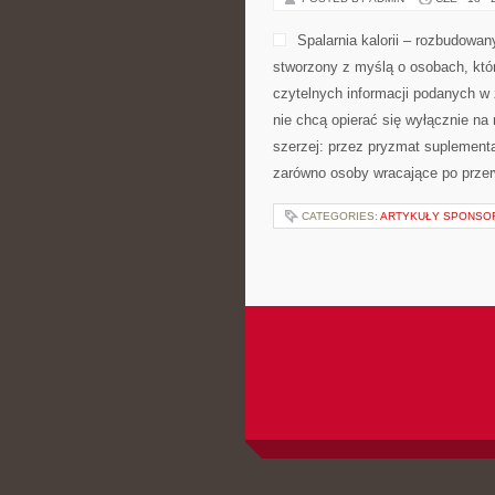
Spalarnia kalorii – rozbudowan
stworzony z myślą o osobach, któr
czytelnych informacji podanych w 
nie chcą opierać się wyłącznie na
szerzej: przez pryzmat suplementa
zarówno osoby wracające po przerw
CATEGORIES:
ARTYKUŁY SPONS