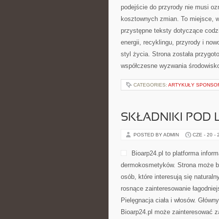
podejście do przyrody nie musi o
kosztownych zmian. To miejsce, w
przystępne teksty dotyczące codz
energii, recyklingu, przyrody i n
styl życia. Strona została przygo
współczesne wyzwania środowisko
CATEGORIES:
ARTYKUŁY SPONS
SKŁADNIKI POD 
POSTED BY ADMIN
CZE - 20 -
Bioarp24.pl to platforma infor
dermokosmetyków. Strona może być
osób, które interesują się natural
rosnące zainteresowanie łagodniej
Pielęgnacja ciała i włosów. Główn
Bioarp24.pl może zainteresować za