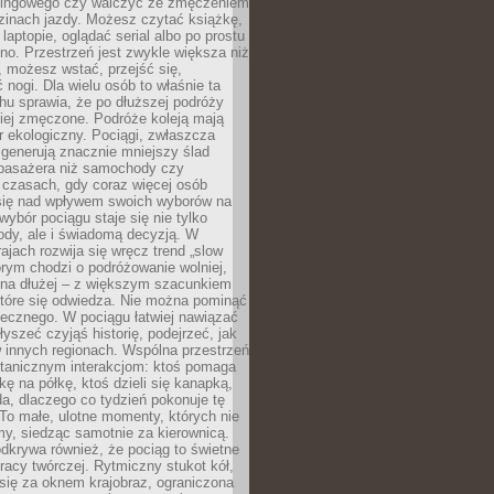
kingowego czy walczyć ze zmęczeniem
zinach jazdy. Możesz czytać książkę,
laptopie, oglądać serial albo po prostu
no. Przestrzeń jest zwykle większa niż
 możesz wstać, przejść się,
 nogi. Dla wielu osób to właśnie ta
u sprawia, że po dłuższej podróży
iej zmęczone. Podróże koleją mają
 ekologiczny. Pociągi, zwłaszcza
 generują znacznie mniejszy ślad
pasażera niż samochody czy
 czasach, gdy coraz więcej osób
się nad wpływem swoich wyborów na
wybór pociągu staje się nie tylko
ody, ale i świadomą decyzją. W
rajach rozwija się wręcz trend „slow
tórym chodzi o podróżowanie wolniej,
e na dłużej – z większym szacunkiem
które się odwiedza. Nie można pominąć
łecznego. W pociągu łatwiej nawiązać
yszeć czyjąś historię, podejrzeć, jak
w innych regionach. Wspólna przestrzeń
ntanicznym interakcjom: ktoś pomaga
kę na półkę, ktoś dzieli się kanapką,
a, dlaczego co tydzień pokonuje tę
To małe, ulotne momenty, których nie
y, siedząc samotnie za kierownicą.
dkrywa również, że pociąg to świetne
racy twórczej. Rytmiczny stukot kół,
się za oknem krajobraz, ograniczona