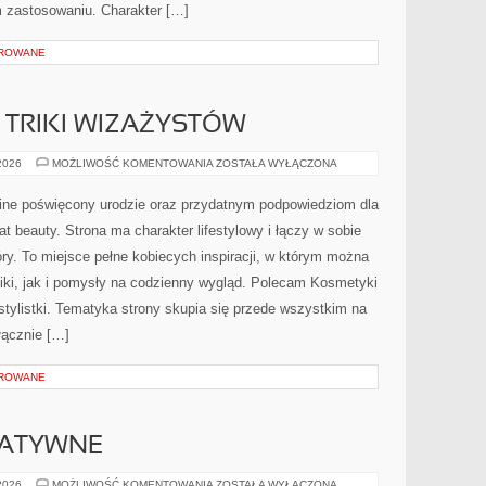
 zastosowaniu. Charakter […]
OROWANE
TRIKI WIZAŻYSTÓW
PROFESJONALNE
 2026
MOŻLIWOŚĆ KOMENTOWANIA
ZOSTAŁA WYŁĄCZONA
TRIKI
WIZAŻYSTÓW
nline poświęcony urodzie oraz przydatnym podpowiedziom dla
at beauty. Strona ma charakter lifestylowy i łączy w sobie
ry. To miejsce pełne kobiecych inspiracji, w którym można
iki, jak i pomysły na codzienny wygląd. Polecam Kosmetyki
 stylistki. Tematyka strony skupia się przede wszystkim na
łącznie […]
OROWANE
NATYWNE
METODY
 2026
MOŻLIWOŚĆ KOMENTOWANIA
ZOSTAŁA WYŁĄCZONA