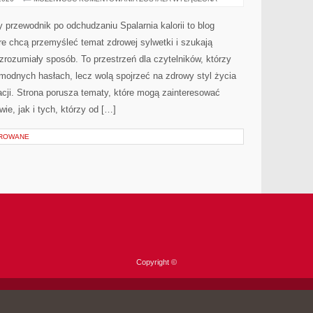
ALTERNATYWNE
y przewodnik po odchudzaniu Spalarnia kalorii to blog
e chcą przemyśleć temat zdrowej sylwetki i szukają
zrozumiały sposób. To przestrzeń dla czytelników, którzy
 modnych hasłach, lecz wolą spojrzeć na zdrowy styl życia
cji. Strona porusza tematy, które mogą zainteresować
ie, jak i tych, którzy od […]
OROWANE
Copyright ©