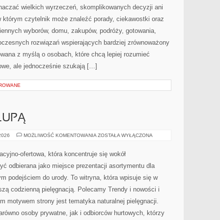
znaczać wielkich wyrzeczeń, skomplikowanych decyzji ani
 którym czytelnik może znaleźć porady, ciekawostki oraz
iennych wyborów, domu, zakupów, podróży, gotowania,
owoczesnych rozwiązań wspierających bardziej zrównoważony
towana z myślą o osobach, które chcą lepiej rozumieć
we, ale jednocześnie szukają […]
OROWANE
LUPĄ
SKŁADNIKI
 2026
MOŻLIWOŚĆ KOMENTOWANIA
ZOSTAŁA WYŁĄCZONA
POD
LUPĄ
macyjno-ofertowa, która koncentruje się wokół
 odbierana jako miejsce prezentacji asortymentu dla
nym podejściem do urody. To witryna, która wpisuje się w
szą codzienną pielęgnacją. Polecamy Trendy i nowości i
ym motywem strony jest tematyka naturalnej pielęgnacji.
równo osoby prywatne, jak i odbiorców hurtowych, którzy