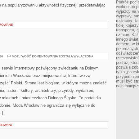
Podróż pocią
ę na popularyzowaniu aktywności fizycznej, przedstawiając
wielu osób p
wyjazdy na 
wyprawy, sm
rodziców. Ta
OROWANE
kolej kojarz
transportu, 
i zmian. Każ
innego świa
domem, w któ
przeróżnych 
doświadczeń 
JELENIA
026
MOŻLIWOŚĆ KOMENTOWANIA
ZOSTAŁA WYŁĄCZONA
rzeczywisto
GÓRA
podróż, któr
pozwala zoba
serwis internetowy poświęcony zwiedzaniu na Dolnym
tylko „przes
eniem Wrocławia oraz miejscowości, które tworzą
przypomnien
musi być st
zęści Polski. Strona jest blogiem, w którym można znaleźć
najcenniejs
 historii, kultury, architektury, przyrody, wydarzeń,
w miastach i miasteczkach Dolnego Śląska. To portal dla
adomie. Moda Wrocław nie ogranicza się wyłącznie do
…]
OROWANE