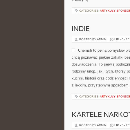
CATEGORIES:
ARTYKUŁY SPONS
INDIE
POSTED BY ADMIN
LIP - 6 - 2
Cherrish to pełna pomysłów pr
chcą poznawać piękne zakątki bez
doświadczenia. To serwis podróżn
rodzinny urlop, jak i tych, którzy 
kuchni, historii oraz codzienności
z lekkim, przystępnym sposobem 
CATEGORIES:
ARTYKUŁY SPONS
KARTELE NARK
POSTED BY ADMIN
LIP - 5 - 2