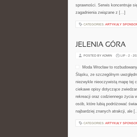
sprawności. Serwis koncentruje si
zagadnienia związane z […]
CATEGORIES:
ARTYKUŁY SPONS
JELENIA GÓRA
POSTED BY ADMIN
LIP - 2 - 2
Moda Wrocław to rozbudowany 
Śląsku, ze szczególnym uwzględni
niezwykle nieoczywistą mapę tej c
ciekawe opisy dotyczące zwiedzania,
rekreacji oraz codziennego życia 
osób, które lubią podróżować świ
najbardziej znanych atrakcji, ale [
CATEGORIES:
ARTYKUŁY SPONS