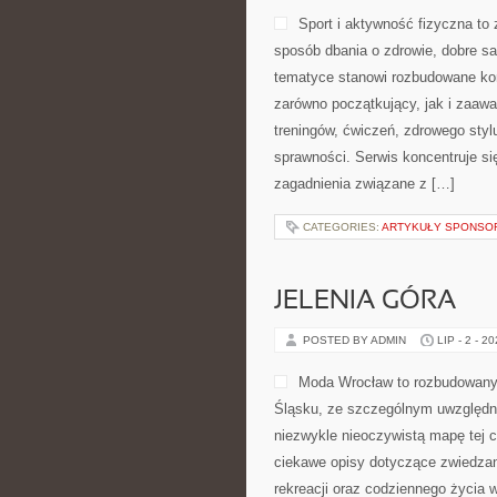
Sport i aktywność fizyczna to z
sposób dbania o zdrowie, dobre s
tematyce stanowi rozbudowane kom
zarówno początkujący, jak i zaaw
treningów, ćwiczeń, zdrowego styl
sprawności. Serwis koncentruje si
zagadnienia związane z […]
CATEGORIES:
ARTYKUŁY SPONS
JELENIA GÓRA
POSTED BY ADMIN
LIP - 2 - 2
Moda Wrocław to rozbudowany 
Śląsku, ze szczególnym uwzględni
niezwykle nieoczywistą mapę tej c
ciekawe opisy dotyczące zwiedzania,
rekreacji oraz codziennego życia 