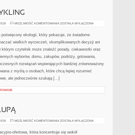
CYKLING
RECYKLING
 2026
MOŻLIWOŚĆ KOMENTOWANIA
ZOSTAŁA WYŁĄCZONA
I
UPCYKLING
 poświęcony ekologii, który pokazuje, że świadome
znaczać wielkich wyrzeczeń, skomplikowanych decyzji ani
 którym czytelnik może znaleźć porady, ciekawostki oraz
iennych wyborów, domu, zakupów, podróży, gotowania,
owoczesnych rozwiązań wspierających bardziej zrównoważony
towana z myślą o osobach, które chcą lepiej rozumieć
we, ale jednocześnie szukają […]
OROWANE
LUPĄ
SKŁADNIKI
 2026
MOŻLIWOŚĆ KOMENTOWANIA
ZOSTAŁA WYŁĄCZONA
POD
LUPĄ
macyjno-ofertowa, która koncentruje się wokół