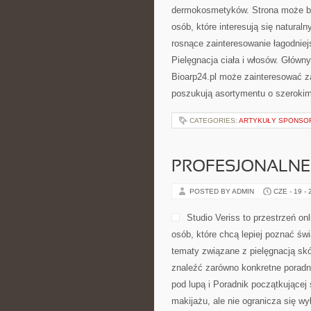
dermokosmetyków. Strona może być
osób, które interesują się natural
rosnące zainteresowanie łagodniej
Pielęgnacja ciała i włosów. Główn
Bioarp24.pl może zainteresować za
poszukują asortymentu o szerokim
CATEGORIES:
ARTYKUŁY SPONS
PROFESJONALNE 
POSTED BY ADMIN
CZE - 19 -
Studio Veriss to przestrzeń o
osób, które chcą lepiej poznać świ
tematy związane z pielęgnacją skó
znaleźć zarówno konkretne poradn
pod lupą i Poradnik początkującej
makijażu, ale nie ogranicza się wy