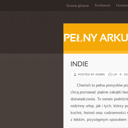
Archiwum
Hunter
Strona główna
PEŁNY ARKU
INDIE
POSTED BY ADMIN
LIP - 6 - 2
Cherrish to pełna pomysłów pr
chcą poznawać piękne zakątki bez
doświadczenia. To serwis podróżn
rodzinny urlop, jak i tych, którzy 
kuchni, historii oraz codzienności
z lekkim, przystępnym sposobem 