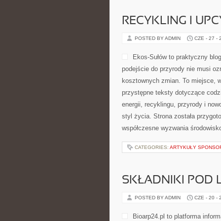
RECYKLING I UP
POSTED BY ADMIN
CZE - 27 -
Ekos-Sułów to praktyczny blog
podejście do przyrody nie musi o
kosztownych zmian. To miejsce, w
przystępne teksty dotyczące codz
energii, recyklingu, przyrody i n
styl życia. Strona została przygo
współczesne wyzwania środowisko
CATEGORIES:
ARTYKUŁY SPONS
SKŁADNIKI POD 
POSTED BY ADMIN
CZE - 20 -
Bioarp24.pl to platforma infor