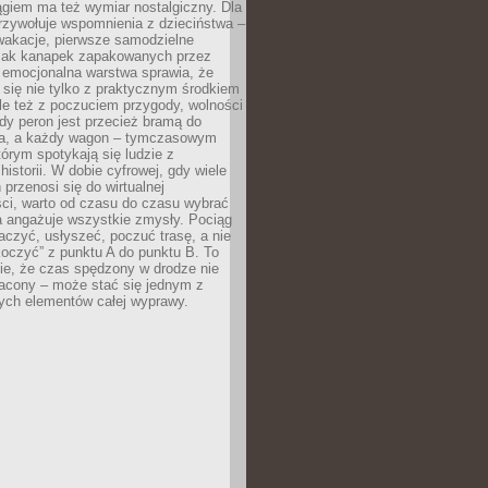
giem ma też wymiar nostalgiczny. Dla
rzywołuje wspomnienia z dzieciństwa –
wakacje, pierwsze samodzielne
ak kanapek zapakowanych przez
 emocjonalna warstwa sprawia, że
y się nie tylko z praktycznym środkiem
ale też z poczuciem przygody, wolności
dy peron jest przecież bramą do
ta, a każdy wagon – tymczasowym
rym spotykają się ludzie z
historii. W dobie cyfrowej, gdy wiele
przenosi się do wirtualnej
ści, warto od czasu do czasu wybrać
a angażuje wszystkie zmysły. Pociąg
czyć, usłyszeć, poczuć trasę, a nie
koczyć” z punktu A do punktu B. To
ie, że czas spędzony w drodze nie
racony – może stać się jednym z
zych elementów całej wyprawy.