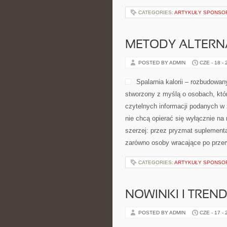
CATEGORIES:
ARTYKUŁY SPONS
METODY ALTER
POSTED BY ADMIN
CZE - 18 -
Spalarnia kalorii – rozbudowan
stworzony z myślą o osobach, któr
czytelnych informacji podanych w 
nie chcą opierać się wyłącznie na
szerzej: przez pryzmat suplementa
zarówno osoby wracające po przerw
CATEGORIES:
ARTYKUŁY SPONS
NOWINKI I TREND
POSTED BY ADMIN
CZE - 17 -