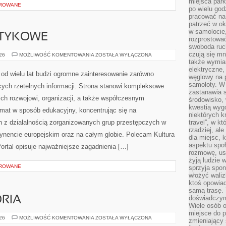
miejsca par
OROWANE
po wielu god
pracować na 
patrzeć w ok
w samolocie,
OTYKOWE
rozprostować
swoboda ruch
czują się mn
KARTELE
026
MOŻLIWOŚĆ KOMENTOWANIA
ZOSTAŁA WYŁĄCZONA
NARKOTYKOWE
także wymiar
elektryczne,
od wielu lat budzi ogromne zainteresowanie zarówno
węglowy na 
samoloty. W
ących rzetelnych informacji. Strona stanowi kompleksowe
zastanawia 
ich rozwojowi, organizacji, a także współczesnym
środowisko, 
kwestią wyg
emat w sposób edukacyjny, koncentrując się na
niektórych k
h z działalnością zorganizowanych grup przestępczych w
travel”, w k
rzadziej, al
tynencie europejskim oraz na całym globie. Polecam Kultura
dla miejsc, 
aspektu spo
 Portal opisuje najważniejsze zagadnienia […]
rozmowę, usł
żyją ludzie 
OROWANE
sprzyja spo
włożyć waliz
ktoś opowiad
samą trasę. 
doświadczym
ORIA
Wiele osób o
miejsce do p
SPRZĘT
026
MOŻLIWOŚĆ KOMENTOWANIA
ZOSTAŁA WYŁĄCZONA
zmieniający 
I