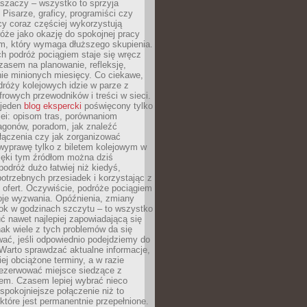
aszaczy – wszystko to sprzyja
. Pisarze, graficy, programiści czy
cy coraz częściej wykorzystują
óże jako okazję do spokojnej pracy
em, który wymaga dłuższego skupienia.
ch podróż pociągiem staje się wręcz
zasem na planowanie, refleksję,
e minionych miesięcy. Co ciekawe,
róży kolejowych idzie w parze z
rowych przewodników i treści w sieci.
ejeden
blog ekspercki
poświęcony tylko
ei: opisom tras, porównaniom
agonów, poradom, jak znaleźć
łączenia czy jak zorganizować
wyprawę tylko z biletem kolejowym w
ięki tym źródłom można dziś
odróż dużo łatwiej niż kiedyś,
potrzebnych przesiadek i korzystając z
 ofert. Oczywiście, podróże pociągiem
oje wyzwania. Opóźnienia, zmiany
łok w godzinach szczytu – to wszystko
uć nawet najlepiej zapowiadającą się
ak wiele z tych problemów da się
ać, jeśli odpowiednio podejdziemy do
Warto sprawdzać aktualne informacje,
ej obciążone terminy, a w razie
rezerwować miejsce siedzące z
em. Czasem lepiej wybrać nieco
 spokojniejsze połączenie niż to
które jest permanentnie przepełnione.