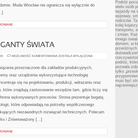
Podróż pocią
adomie. Moda Wrocław nie ogranicza się wyłącznie do
wielu osób p
wyjazdy na 
…]
wyprawy, sm
rodziców. Ta
OROWANE
kolej kojarz
transportu, 
i zmian. Każ
innego świa
domem, w któ
GIGANTY ŚWIATA
przeróżnych 
doświadczeń 
CIEKAWOSTKI
026
MOŻLIWOŚĆ KOMENTOWANIA
ZOSTAŁA WYŁĄCZONA
rzeczywisto
I
podróż, któr
GIGANTY
ŚWIATA
pozwala zoba
ązania przeznaczone dla zakładów produkcyjnych,
tylko „przes
temy oraz urządzenia wykorzystujące technologię
przypomnien
musi być st
centruje się na projektowaniu, produkcji, wdrażaniu oraz
najcenniejs
 które znajdują zastosowanie wszędzie tam, gdzie liczy się
chrona wykonywanych procesów. Strona prezentuje bogatą
nologii, które odpowiadają na potrzeby współczesnego
ukujących niezawodnych rozwiązań technicznych. Polecam
isko i Zrównoważony […]
OROWANE