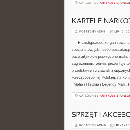
CATEGORIES:
ARTYKUŁY SPONS
KARTELE NARK
POSTED BY ADMIN
LIP - 5 - 2
Przestępczość zorganizowana 
specjalistów, jak i osób poszukuj
bazę artykułów poświęcone mafii, 
zagrożeniom. Serwis prezentuje t
przedstawieniu zjawisk związanyc
Rzeczypospolitej Polskiej, na kon
i Mafia i Historia i Legendy Mafii.
CATEGORIES:
ARTYKUŁY SPONS
SPRZĘT I AKCES
POSTED BY ADMIN
LIP - 4 - 2