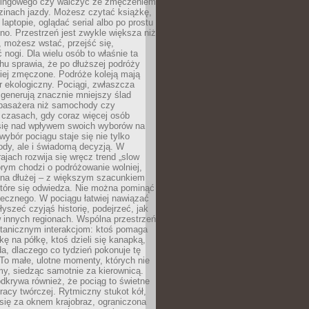
kingowego czy walczyć ze zmęczeniem
zinach jazdy. Możesz czytać książkę,
laptopie, oglądać serial albo po prostu
no. Przestrzeń jest zwykle większa niż
 możesz wstać, przejść się,
 nogi. Dla wielu osób to właśnie ta
u sprawia, że po dłuższej podróży
iej zmęczone. Podróże koleją mają
 ekologiczny. Pociągi, zwłaszcza
 generują znacznie mniejszy ślad
pasażera niż samochody czy
 czasach, gdy coraz więcej osób
się nad wpływem swoich wyborów na
wybór pociągu staje się nie tylko
ody, ale i świadomą decyzją. W
rajach rozwija się wręcz trend „slow
tórym chodzi o podróżowanie wolniej,
e na dłużej – z większym szacunkiem
które się odwiedza. Nie można pominąć
łecznego. W pociągu łatwiej nawiązać
yszeć czyjąś historię, podejrzeć, jak
w innych regionach. Wspólna przestrzeń
ntanicznym interakcjom: ktoś pomaga
kę na półkę, ktoś dzieli się kanapką,
a, dlaczego co tydzień pokonuje tę
To małe, ulotne momenty, których nie
y, siedząc samotnie za kierownicą.
dkrywa również, że pociąg to świetne
racy twórczej. Rytmiczny stukot kół,
się za oknem krajobraz, ograniczona