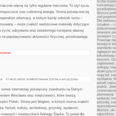
liczba rozpr
AKCESORIA
koncentracji
nacznie więcej niż tylko regularne ćwiczenia. To styl życia,
przedsiębior
amopoczucie oraz codzienną energię. Strona poświęcona tej
dłuższe podr
nad projekt
pendium informacji, w którym każdy miłośnik ruchu –
Dla niektóry
ansowany – może znaleźć wartościowe materiały dotyczące
rytuałem – c
podsumowani
u życia, odżywiania oraz świadomego rozwijania własnej
renesans pod
rozwojem cyf
ę na popularyzowaniu aktywności fizycznej, przedstawiając
Powstaje ni
tematyce kol
standardu w
najlepsze po
OROWANE
kilkudniową 
kieszeni. Dz
zaplanować p
unikając nie
atrakcyjnych
mają też sw
rozkładów, t
JELENIA
026
MOŻLIWOŚĆ KOMENTOWANIA
ZOSTAŁA WYŁĄCZONA
GÓRA
potrafi zeps
podróż. Jedn
serwis internetowy poświęcony zwiedzaniu na Dolnym
zminimalizow
planowania. 
eniem Wrocławia oraz miejscowości, które tworzą
wybierać mni
zęści Polski. Strona jest blogiem, w którym można znaleźć
potrzeby za
wyprzedzeni
 historii, kultury, architektury, przyrody, wydarzeń,
dłuższe, ale
najszybsze, 
w miastach i miasteczkach Dolnego Śląska. To portal dla