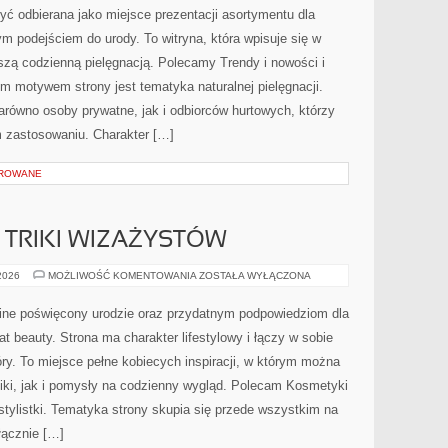
 odbierana jako miejsce prezentacji asortymentu dla
nym podejściem do urody. To witryna, która wpisuje się w
szą codzienną pielęgnacją. Polecamy Trendy i nowości i
ym motywem strony jest tematyka naturalnej pielęgnacji.
równo osoby prywatne, jak i odbiorców hurtowych, którzy
 zastosowaniu. Charakter […]
OROWANE
TRIKI WIZAŻYSTÓW
PROFESJONALNE
 2026
MOŻLIWOŚĆ KOMENTOWANIA
ZOSTAŁA WYŁĄCZONA
TRIKI
WIZAŻYSTÓW
nline poświęcony urodzie oraz przydatnym podpowiedziom dla
at beauty. Strona ma charakter lifestylowy i łączy w sobie
ry. To miejsce pełne kobiecych inspiracji, w którym można
iki, jak i pomysły na codzienny wygląd. Polecam Kosmetyki
 stylistki. Tematyka strony skupia się przede wszystkim na
łącznie […]