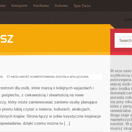
owy
Kategorie
Kazikowy
Kultowy
Spis Treści
SUB
SZ
W erze tanic
szybkością 
INDIE
026
MOŻLIWOŚĆ KOMENTOWANIA
ZOSTAŁA WYŁĄCZONA
postrzegana 
więcej osób 
zestrzeń dla osób, które marzą o kolejnych wyjazdach i
jako środka 
doświadczan
 pośpiechu, z ciekawością i otwartością na nowe
pozwala zob
się pory rok
iczy, który może zainteresować zarówno osoby planujące
które z pers
po prostu lubią czytać o świecie, kulturach, atrakcjach,
niewidzialne
droga staje 
 różnych krajów. Strona łączy w sobie turystyczne inspiracje
największych
opowiadania, dzięki czemu można tu […]
komfort. W 
musisz skup