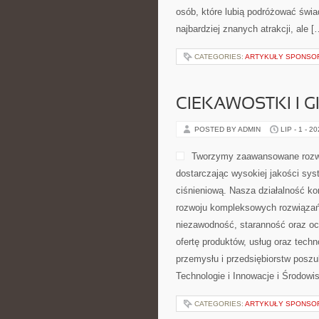
osób, które lubią podróżować świ
najbardziej znanych atrakcji, ale [
CATEGORIES:
ARTYKUŁY SPONS
CIEKAWOSTKI I 
POSTED BY ADMIN
LIP - 1 - 2
Tworzymy zaawansowane rozwi
dostarczając wysokiej jakości sys
ciśnieniową. Nasza działalność kon
rozwoju kompleksowych rozwiązań,
niezawodność, staranność oraz o
ofertę produktów, usług oraz tech
przemysłu i przedsiębiorstw posz
Technologie i Innowacje i Środow
CATEGORIES:
ARTYKUŁY SPONS