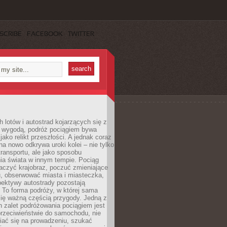
SCRIBE
FACEBOOK
TWITTER
h lotów i autostrad kojarzących się z
i wygodą, podróż pociągiem bywa
jako relikt przeszłości. A jednak coraz
na nowo odkrywa uroki kolei – nie tylko
transportu, ale jako sposobu
ia świata w innym tempie. Pociąg
aczyć krajobraz, poczuć zmieniające
u, obserwować miasta i miasteczka,
pektywy autostrady pozostają
. To forma podróży, w której sama
się ważną częścią przygody. Jedną z
 zalet podróżowania pociągiem jest
przeciwieństwie do samochodu, nie
iać się na prowadzeniu, szukać