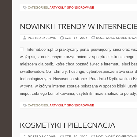
CATEGORIES:
ARTYKUŁY SPONSOROWANE
NOWINKI I TRENDY W INTERNECI
POSTED BY ADMIN
CZE - 17 - 2026
MOŻLIWOŚĆ KOMENTOWA
Internat.com.pl to praktyczny portal poświęcony sieci oraz w
wiążą się z codziennym korzystaniem z sprzętu elektronicznego
miejscem dla osób, które chcą poznać świecie internetu, sieci b
światłowodów, 5G, chmury, hostingu, cyberbezpieczeństwa oraz
technologicznych. Nowości na stronie: Poradniki Użytkownika i B
witryna, w którym internet zostaje pokazana w sposób bliski uży
niepotrzebnego komplikowania, czytelnik może znaleźć tu porady,
CATEGORIES:
ARTYKUŁY SPONSOROWANE
KOSMETYKI I PIELĘGNACJA
POSTED BY ADMIN
CZE - 16 - 2026
MOŻLIWOŚĆ KOMENTOWA