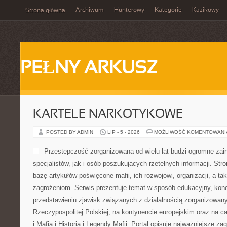
Archiwum
Hunterowy
Kategorie
Kazikowy
Strona główna
PEŁNY ARKUSZ
KARTELE NARKOTYKOWE
POSTED BY ADMIN
LIP - 5 - 2026
MOŻLIWOŚĆ KOMENTOWAN
Przestępczość zorganizowana od wielu lat budzi ogromne zai
specjalistów, jak i osób poszukujących rzetelnych informacji. St
bazę artykułów poświęcone mafii, ich rozwojowi, organizacji, a 
zagrożeniom. Serwis prezentuje temat w sposób edukacyjny, konc
przedstawieniu zjawisk związanych z działalnością zorganizowan
Rzeczypospolitej Polskiej, na kontynencie europejskim oraz na c
i Mafia i Historia i Legendy Mafii. Portal opisuje najważniejsze za