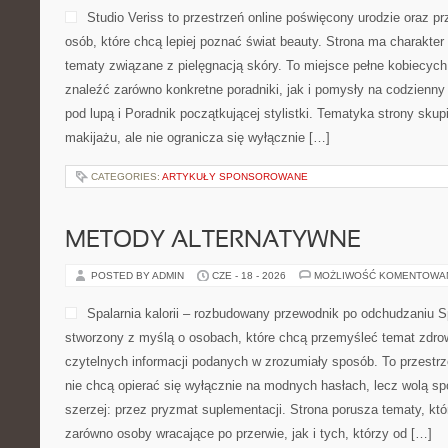
Studio Veriss to przestrzeń online poświęcony urodzie oraz 
osób, które chcą lepiej poznać świat beauty. Strona ma charakter 
tematy związane z pielęgnacją skóry. To miejsce pełne kobiecych
znaleźć zarówno konkretne poradniki, jak i pomysły na codzienn
pod lupą i Poradnik początkującej stylistki. Tematyka strony sku
makijażu, ale nie ogranicza się wyłącznie […]
CATEGORIES:
ARTYKUŁY SPONSOROWANE
METODY ALTERNATYWNE
POSTED BY ADMIN
CZE - 18 - 2026
MOŻLIWOŚĆ KOMENTOWA
Spalarnia kalorii – rozbudowany przewodnik po odchudzaniu Spa
stworzony z myślą o osobach, które chcą przemyśleć temat zdrow
czytelnych informacji podanych w zrozumiały sposób. To przestrze
nie chcą opierać się wyłącznie na modnych hasłach, lecz wolą sp
szerzej: przez pryzmat suplementacji. Strona porusza tematy, kt
zarówno osoby wracające po przerwie, jak i tych, którzy od […]