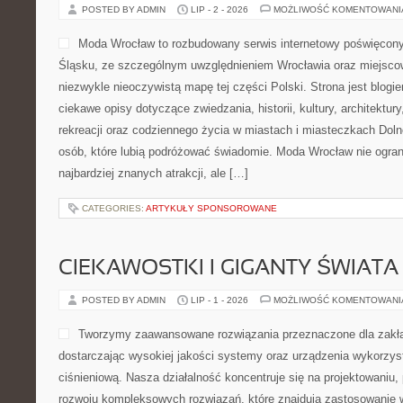
POSTED BY ADMIN
LIP - 2 - 2026
MOŻLIWOŚĆ KOMENTOWAN
Moda Wrocław to rozbudowany serwis internetowy poświęcon
Śląsku, ze szczególnym uwzględnieniem Wrocławia oraz miejscow
niezwykle nieoczywistą mapę tej części Polski. Strona jest blog
ciekawe opisy dotyczące zwiedzania, historii, kultury, architektur
rekreacji oraz codziennego życia w miastach i miasteczkach Dolne
osób, które lubią podróżować świadomie. Moda Wrocław nie ogran
najbardziej znanych atrakcji, ale […]
CATEGORIES:
ARTYKUŁY SPONSOROWANE
CIEKAWOSTKI I GIGANTY ŚWIATA
POSTED BY ADMIN
LIP - 1 - 2026
MOŻLIWOŚĆ KOMENTOWAN
Tworzymy zaawansowane rozwiązania przeznaczone dla zakł
dostarczając wysokiej jakości systemy oraz urządzenia wykorzys
ciśnieniową. Nasza działalność koncentruje się na projektowaniu, 
rozwoju kompleksowych rozwiązań, które znajdują zastosowanie w