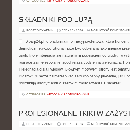
CATEGORIES:
ARTYKUŁY SPONSOROWANE
SKŁADNIKI POD LUPĄ
POSTED BY ADMIN
CZE - 20 - 2026
MOŻLIWOŚĆ KOMENTOWA
Bioarp24.pl to platforma informacyjno-ofertowa, która koncentr
dermokosmetyków. Strona może być odbierana jako miejsce preze
osób, które interesują się naturalnym podejściem do urody. To witr
rosnące zainteresowanie łagodniejszą codzienną pielęgnacją. Pol
Pielęgnacja ciała i włosów. Głównym motywem strony jest tematyka
Bioarp24.pl może zainteresować zarówno osoby prywatne, jak i o
poszukują asortymentu o szerokim zastosowaniu. Charakter […]
CATEGORIES:
ARTYKUŁY SPONSOROWANE
PROFESJONALNE TRIKI WIZAŻY
POSTED BY ADMIN
CZE - 19 - 2026
MOŻLIWOŚĆ KOMENTOWA