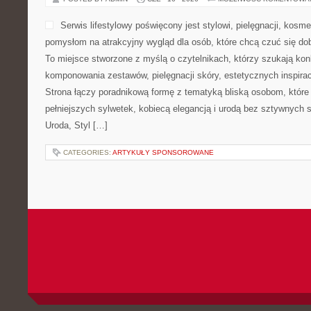
Serwis lifestylowy poświęcony jest stylowi, pielęgnacji, kos
pomysłom na atrakcyjny wygląd dla osób, które chcą czuć się dob
To miejsce stworzone z myślą o czytelnikach, którzy szukają ko
komponowania zestawów, pielęgnacji skóry, estetycznych inspirac
Strona łączy poradnikową formę z tematyką bliską osobom, które 
pełniejszych sylwetek, kobiecą elegancją i urodą bez sztywnyc
Uroda, Styl […]
CATEGORIES:
ARTYKUŁY SPONSOROWANE