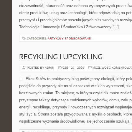
niezawodność, staranność oraz ochrona wykonywanych procesów.
ofertę produktów, usług oraz technologii, które odpowiadają na p
przemysłu i przedsiębiorstw poszukujących niezawodnych rozwi
Technologie i Innowacje i Środowisko i Zrównoważony […]
CATEGORIES:
ARTYKUŁY SPONSOROWANE
RECYKLING I UPCYKLING
POSTED BY ADMIN
CZE - 27 - 2026
MOŻLIWOŚĆ KOMENTOWA
Ekos-Sułów to praktyczny blog poświęcony ekologii, który po
podejście do przyrody nie musi oznaczać wielkich wyrzeczeń, sk
kosztownych zmian. To miejsce, w którym czytelnik może znaleźć
przystępne teksty dotyczące codziennych wyborów, domu, zakupó
energii, recyklingu, przyrody i nowoczesnych rozwiązań wspieraj
styl życia. Strona została przygotowana z myślą o osobach, które
współczesne wyzwania środowiskowe, ale jednocześnie szukają 