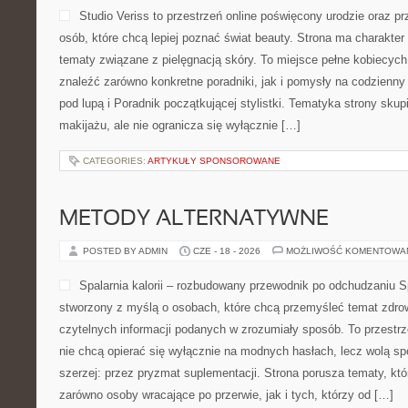
Studio Veriss to przestrzeń online poświęcony urodzie oraz 
osób, które chcą lepiej poznać świat beauty. Strona ma charakter 
tematy związane z pielęgnacją skóry. To miejsce pełne kobiecych
znaleźć zarówno konkretne poradniki, jak i pomysły na codzienn
pod lupą i Poradnik początkującej stylistki. Tematyka strony sku
makijażu, ale nie ogranicza się wyłącznie […]
CATEGORIES:
ARTYKUŁY SPONSOROWANE
METODY ALTERNATYWNE
POSTED BY ADMIN
CZE - 18 - 2026
MOŻLIWOŚĆ KOMENTOWA
Spalarnia kalorii – rozbudowany przewodnik po odchudzaniu Spa
stworzony z myślą o osobach, które chcą przemyśleć temat zdrow
czytelnych informacji podanych w zrozumiały sposób. To przestrze
nie chcą opierać się wyłącznie na modnych hasłach, lecz wolą sp
szerzej: przez pryzmat suplementacji. Strona porusza tematy, kt
zarówno osoby wracające po przerwie, jak i tych, którzy od […]