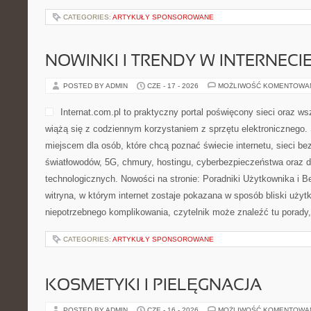
CATEGORIES:
ARTYKUŁY SPONSOROWANE
NOWINKI I TRENDY W INTERNECI
POSTED BY ADMIN
CZE - 17 - 2026
MOŻLIWOŚĆ KOMENTOWA
Internat.com.pl to praktyczny portal poświęcony sieci oraz w
wiążą się z codziennym korzystaniem z sprzętu elektronicznego
miejscem dla osób, które chcą poznać świecie internetu, sieci b
światłowodów, 5G, chmury, hostingu, cyberbezpieczeństwa oraz
technologicznych. Nowości na stronie: Poradniki Użytkownika i B
witryna, w którym internet zostaje pokazana w sposób bliski uży
niepotrzebnego komplikowania, czytelnik może znaleźć tu porady,
CATEGORIES:
ARTYKUŁY SPONSOROWANE
KOSMETYKI I PIELĘGNACJA
POSTED BY ADMIN
CZE - 16 - 2026
MOŻLIWOŚĆ KOMENTOWA