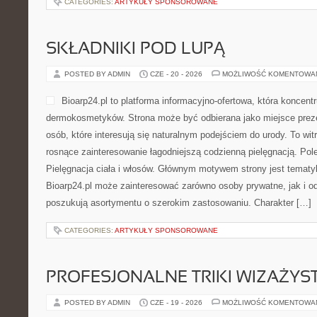
CATEGORIES:
ARTYKUŁY SPONSOROWANE
SKŁADNIKI POD LUPĄ
POSTED BY ADMIN
CZE - 20 - 2026
MOŻLIWOŚĆ KOMENTOWA
Bioarp24.pl to platforma informacyjno-ofertowa, która koncentr
dermokosmetyków. Strona może być odbierana jako miejsce preze
osób, które interesują się naturalnym podejściem do urody. To witr
rosnące zainteresowanie łagodniejszą codzienną pielęgnacją. Pol
Pielęgnacja ciała i włosów. Głównym motywem strony jest tematyka
Bioarp24.pl może zainteresować zarówno osoby prywatne, jak i o
poszukują asortymentu o szerokim zastosowaniu. Charakter […]
CATEGORIES:
ARTYKUŁY SPONSOROWANE
PROFESJONALNE TRIKI WIZAŻY
POSTED BY ADMIN
CZE - 19 - 2026
MOŻLIWOŚĆ KOMENTOWA