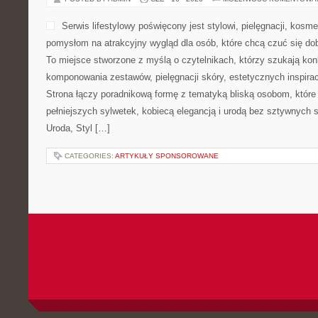
Serwis lifestylowy poświęcony jest stylowi, pielęgnacji, kos
pomysłom na atrakcyjny wygląd dla osób, które chcą czuć się dob
To miejsce stworzone z myślą o czytelnikach, którzy szukają ko
komponowania zestawów, pielęgnacji skóry, estetycznych inspirac
Strona łączy poradnikową formę z tematyką bliską osobom, które 
pełniejszych sylwetek, kobiecą elegancją i urodą bez sztywnyc
Uroda, Styl […]
CATEGORIES:
ARTYKUŁY SPONSOROWANE