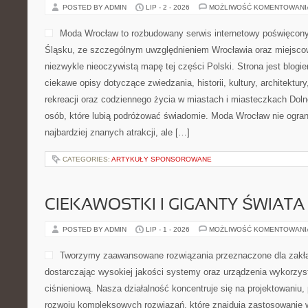
POSTED BY ADMIN
LIP - 2 - 2026
MOŻLIWOŚĆ KOMENTOWAN
Moda Wrocław to rozbudowany serwis internetowy poświęcon
Śląsku, ze szczególnym uwzględnieniem Wrocławia oraz miejscow
niezwykle nieoczywistą mapę tej części Polski. Strona jest blog
ciekawe opisy dotyczące zwiedzania, historii, kultury, architektur
rekreacji oraz codziennego życia w miastach i miasteczkach Dolne
osób, które lubią podróżować świadomie. Moda Wrocław nie ogran
najbardziej znanych atrakcji, ale […]
CATEGORIES:
ARTYKUŁY SPONSOROWANE
CIEKAWOSTKI I GIGANTY ŚWIATA
POSTED BY ADMIN
LIP - 1 - 2026
MOŻLIWOŚĆ KOMENTOWAN
Tworzymy zaawansowane rozwiązania przeznaczone dla zakł
dostarczając wysokiej jakości systemy oraz urządzenia wykorzys
ciśnieniową. Nasza działalność koncentruje się na projektowaniu, 
rozwoju kompleksowych rozwiązań, które znajdują zastosowanie w