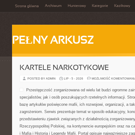
Archiwum
Hunterowy
Kategorie
Kazikowy
Strona główna
PEŁNY ARKUSZ
KARTELE NARKOTYKOWE
POSTED BY ADMIN
LIP - 5 - 2026
MOŻLIWOŚĆ KOMENTOWAN
Przestępczość zorganizowana od wielu lat budzi ogromne zai
specjalistów, jak i osób poszukujących rzetelnych informacji. St
bazę artykułów poświęcone mafii, ich rozwojowi, organizacji, a 
zagrożeniom. Serwis prezentuje temat w sposób edukacyjny, konc
przedstawieniu zjawisk związanych z działalnością zorganizowan
Rzeczypospolitej Polskiej, na kontynencie europejskim oraz na c
i Mafia i Historia i Legendy Mafii. Portal opisuje najważniejsze za