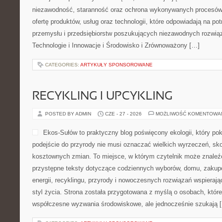
niezawodność, staranność oraz ochrona wykonywanych procesów.
ofertę produktów, usług oraz technologii, które odpowiadają na p
przemysłu i przedsiębiorstw poszukujących niezawodnych rozwi
Technologie i Innowacje i Środowisko i Zrównoważony […]
CATEGORIES:
ARTYKUŁY SPONSOROWANE
RECYKLING I UPCYKLING
POSTED BY ADMIN
CZE - 27 - 2026
MOŻLIWOŚĆ KOMENTOWA
Ekos-Sułów to praktyczny blog poświęcony ekologii, który po
podejście do przyrody nie musi oznaczać wielkich wyrzeczeń, sk
kosztownych zmian. To miejsce, w którym czytelnik może znaleźć
przystępne teksty dotyczące codziennych wyborów, domu, zakupó
energii, recyklingu, przyrody i nowoczesnych rozwiązań wspieraj
styl życia. Strona została przygotowana z myślą o osobach, które
współczesne wyzwania środowiskowe, ale jednocześnie szukają 