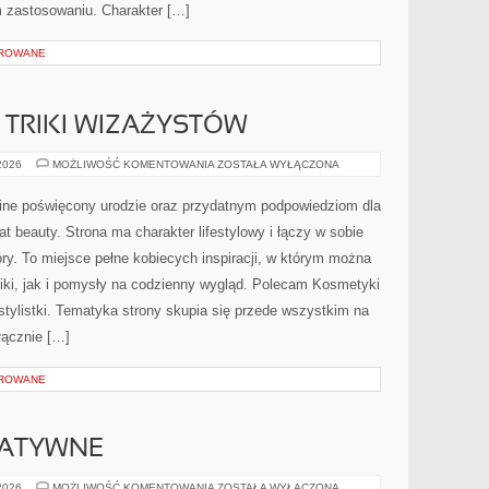
 zastosowaniu. Charakter […]
OROWANE
TRIKI WIZAŻYSTÓW
PROFESJONALNE
 2026
MOŻLIWOŚĆ KOMENTOWANIA
ZOSTAŁA WYŁĄCZONA
TRIKI
WIZAŻYSTÓW
nline poświęcony urodzie oraz przydatnym podpowiedziom dla
at beauty. Strona ma charakter lifestylowy i łączy w sobie
ry. To miejsce pełne kobiecych inspiracji, w którym można
iki, jak i pomysły na codzienny wygląd. Polecam Kosmetyki
 stylistki. Tematyka strony skupia się przede wszystkim na
łącznie […]
OROWANE
NATYWNE
METODY
 2026
MOŻLIWOŚĆ KOMENTOWANIA
ZOSTAŁA WYŁĄCZONA