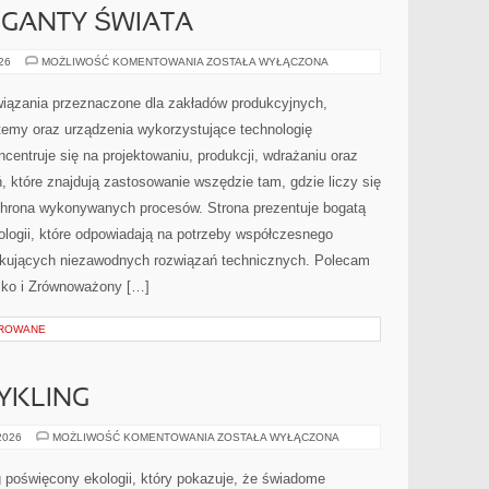
GIGANTY ŚWIATA
CIEKAWOSTKI
026
MOŻLIWOŚĆ KOMENTOWANIA
ZOSTAŁA WYŁĄCZONA
I
GIGANTY
ŚWIATA
ązania przeznaczone dla zakładów produkcyjnych,
temy oraz urządzenia wykorzystujące technologię
centruje się na projektowaniu, produkcji, wdrażaniu oraz
 które znajdują zastosowanie wszędzie tam, gdzie liczy się
chrona wykonywanych procesów. Strona prezentuje bogatą
nologii, które odpowiadają na potrzeby współczesnego
ukujących niezawodnych rozwiązań technicznych. Polecam
isko i Zrównoważony […]
OROWANE
CYKLING
RECYKLING
 2026
MOŻLIWOŚĆ KOMENTOWANIA
ZOSTAŁA WYŁĄCZONA
I
UPCYKLING
 poświęcony ekologii, który pokazuje, że świadome