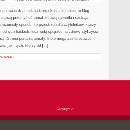
ALTERNATYWNE
y przewodnik po odchudzaniu Spalarnia kalorii to blog
e chcą przemyśleć temat zdrowej sylwetki i szukają
zrozumiały sposób. To przestrzeń dla czytelników, którzy
 modnych hasłach, lecz wolą spojrzeć na zdrowy styl życia
cji. Strona porusza tematy, które mogą zainteresować
ie, jak i tych, którzy od […]
OROWANE
Copyright ©