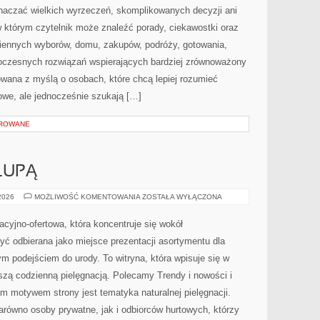
znaczać wielkich wyrzeczeń, skomplikowanych decyzji ani
 którym czytelnik może znaleźć porady, ciekawostki oraz
iennych wyborów, domu, zakupów, podróży, gotowania,
owoczesnych rozwiązań wspierających bardziej zrównoważony
towana z myślą o osobach, które chcą lepiej rozumieć
we, ale jednocześnie szukają […]
OROWANE
LUPĄ
SKŁADNIKI
 2026
MOŻLIWOŚĆ KOMENTOWANIA
ZOSTAŁA WYŁĄCZONA
POD
LUPĄ
macyjno-ofertowa, która koncentruje się wokół
 odbierana jako miejsce prezentacji asortymentu dla
nym podejściem do urody. To witryna, która wpisuje się w
szą codzienną pielęgnacją. Polecamy Trendy i nowości i
ym motywem strony jest tematyka naturalnej pielęgnacji.
równo osoby prywatne, jak i odbiorców hurtowych, którzy