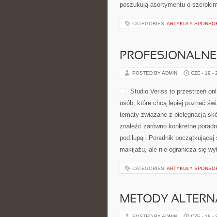
poszukują asortymentu o szerokim
CATEGORIES:
ARTYKUŁY SPONS
PROFESJONALNE 
POSTED BY ADMIN
CZE - 19 -
Studio Veriss to przestrzeń o
osób, które chcą lepiej poznać świ
tematy związane z pielęgnacją skó
znaleźć zarówno konkretne poradn
pod lupą i Poradnik początkującej
makijażu, ale nie ogranicza się wy
CATEGORIES:
ARTYKUŁY SPONS
METODY ALTER
POSTED BY ADMIN
CZE - 18 -