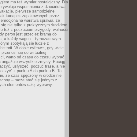
giem ma też wymiar nostalgiczny. Dla
rzywołuje wspomnienia z dzieciństwa –
wakacje, pierwsze samodzielne
ak kanapek zapakowanych przez
 emocjonalna warstwa sprawia, że
y się nie tylko z praktycznym środkiem
ale też z poczuciem przygody, wolności
dy peron jest przecież bramą do
ta, a każdy wagon – tymczasowym
rym spotykają się ludzie z
historii. W dobie cyfrowej, gdy wiele
przenosi się do wirtualnej
ści, warto od czasu do czasu wybrać
a angażuje wszystkie zmysły. Pociąg
czyć, usłyszeć, poczuć trasę, a nie
koczyć” z punktu A do punktu B. To
ie, że czas spędzony w drodze nie
racony – może stać się jednym z
zych elementów całej wyprawy.