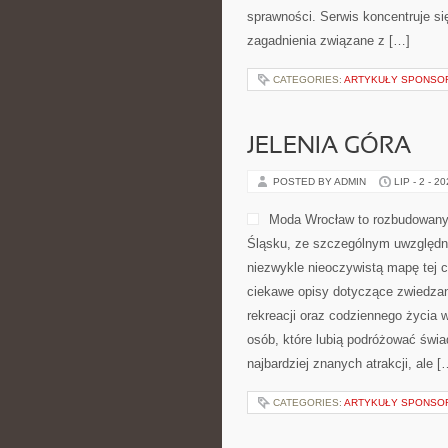
sprawności. Serwis koncentruje si
zagadnienia związane z […]
CATEGORIES:
ARTYKUŁY SPONS
JELENIA GÓRA
POSTED BY ADMIN
LIP - 2 - 2
Moda Wrocław to rozbudowany 
Śląsku, ze szczególnym uwzględni
niezwykle nieoczywistą mapę tej c
ciekawe opisy dotyczące zwiedzania,
rekreacji oraz codziennego życia 
osób, które lubią podróżować świ
najbardziej znanych atrakcji, ale [
CATEGORIES:
ARTYKUŁY SPONS