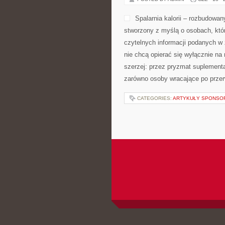
Spalarnia kalorii – rozbudowan
stworzony z myślą o osobach, któr
czytelnych informacji podanych w 
nie chcą opierać się wyłącznie na
szerzej: przez pryzmat suplementa
zarówno osoby wracające po przerw
CATEGORIES:
ARTYKUŁY SPONS