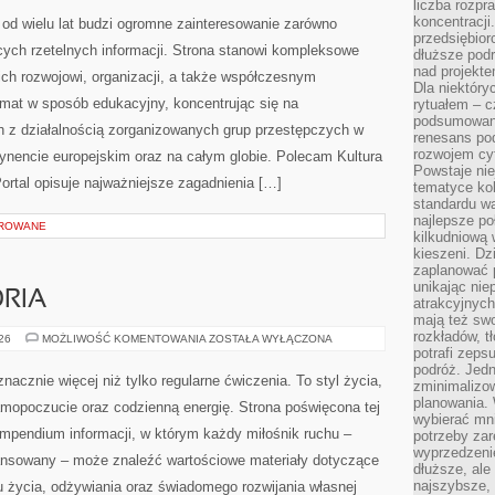
liczba rozpr
koncentracji
od wielu lat budzi ogromne zainteresowanie zarówno
przedsiębior
ących rzetelnych informacji. Strona stanowi kompleksowe
dłuższe podr
nad projekt
ich rozwojowi, organizacji, a także współczesnym
Dla niektóry
emat w sposób edukacyjny, koncentrując się na
rytuałem – c
podsumowani
h z działalnością zorganizowanych grup przestępczych w
renesans pod
rozwojem cyf
tynencie europejskim oraz na całym globie. Polecam Kultura
Powstaje ni
 Portal opisuje najważniejsze zagadnienia […]
tematyce kol
standardu w
najlepsze po
OROWANE
kilkudniową 
kieszeni. Dz
zaplanować p
unikając nie
ORIA
atrakcyjnych
mają też sw
rozkładów, t
SPRZĘT
026
MOŻLIWOŚĆ KOMENTOWANIA
ZOSTAŁA WYŁĄCZONA
I
potrafi zeps
AKCESORIA
podróż. Jedn
nacznie więcej niż tylko regularne ćwiczenia. To styl życia,
zminimalizow
planowania. 
amopoczucie oraz codzienną energię. Strona poświęcona tej
wybierać mni
pendium informacji, w którym każdy miłośnik ruchu –
potrzeby za
wyprzedzeni
ansowany – może znaleźć wartościowe materiały dotyczące
dłuższe, ale
najszybsze, 
u życia, odżywiania oraz świadomego rozwijania własnej