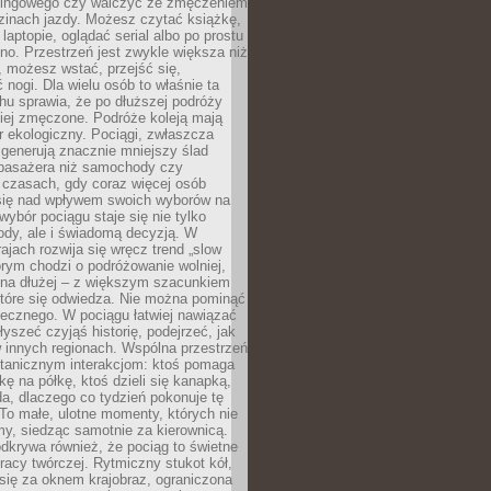
kingowego czy walczyć ze zmęczeniem
zinach jazdy. Możesz czytać książkę,
laptopie, oglądać serial albo po prostu
no. Przestrzeń jest zwykle większa niż
 możesz wstać, przejść się,
 nogi. Dla wielu osób to właśnie ta
u sprawia, że po dłuższej podróży
iej zmęczone. Podróże koleją mają
 ekologiczny. Pociągi, zwłaszcza
 generują znacznie mniejszy ślad
pasażera niż samochody czy
 czasach, gdy coraz więcej osób
się nad wpływem swoich wyborów na
wybór pociągu staje się nie tylko
ody, ale i świadomą decyzją. W
rajach rozwija się wręcz trend „slow
tórym chodzi o podróżowanie wolniej,
e na dłużej – z większym szacunkiem
które się odwiedza. Nie można pominąć
łecznego. W pociągu łatwiej nawiązać
yszeć czyjąś historię, podejrzeć, jak
w innych regionach. Wspólna przestrzeń
ntanicznym interakcjom: ktoś pomaga
kę na półkę, ktoś dzieli się kanapką,
a, dlaczego co tydzień pokonuje tę
To małe, ulotne momenty, których nie
y, siedząc samotnie za kierownicą.
dkrywa również, że pociąg to świetne
racy twórczej. Rytmiczny stukot kół,
się za oknem krajobraz, ograniczona