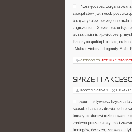
Przestępczość zorganizowana 
specjalistów, jak i osób poszukuj
bazę artykułów poświęcone mafii, 
zagrożeniom. Serwis prezentuje t
przedstawieniu zjawisk związanyc
Rzeczypospolitej Polskiej, na kon
i Mafia i Historia i Legendy Mafii.
CATEGORIES:
ARTYKUŁY SPONS
SPRZĘT I AKCES
POSTED BY ADMIN
LIP - 4 - 2
Sport i aktywność fizyczna to z
sposób dbania o zdrowie, dobre s
tematyce stanowi rozbudowane kom
zarówno początkujący, jak i zaaw
treningów, ćwiczeń, zdrowego styl