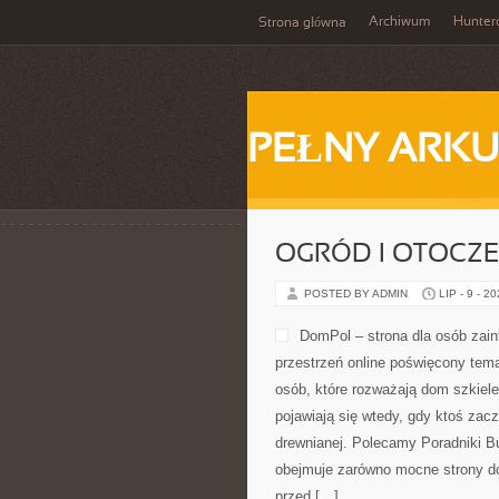
Archiwum
Hunter
Strona główna
PEŁNY ARKU
OGRÓD I OTOCZ
POSTED BY ADMIN
LIP - 9 - 2
DomPol – strona dla osób za
przestrzeń online poświęcony tem
osób, które rozważają dom szkiele
pojawiają się wtedy, gdy ktoś za
drewnianej. Polecamy Poradniki Bu
obejmuje zarówno mocne strony do
przed […]