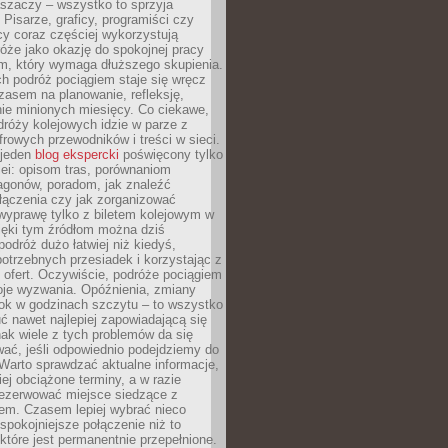
aszaczy – wszystko to sprzyja
. Pisarze, graficy, programiści czy
cy coraz częściej wykorzystują
óże jako okazję do spokojnej pracy
em, który wymaga dłuższego skupienia.
ch podróż pociągiem staje się wręcz
zasem na planowanie, refleksję,
e minionych miesięcy. Co ciekawe,
róży kolejowych idzie w parze z
rowych przewodników i treści w sieci.
ejeden
blog ekspercki
poświęcony tylko
ei: opisom tras, porównaniom
agonów, poradom, jak znaleźć
łączenia czy jak zorganizować
wyprawę tylko z biletem kolejowym w
ięki tym źródłom można dziś
odróż dużo łatwiej niż kiedyś,
potrzebnych przesiadek i korzystając z
 ofert. Oczywiście, podróże pociągiem
oje wyzwania. Opóźnienia, zmiany
łok w godzinach szczytu – to wszystko
uć nawet najlepiej zapowiadającą się
ak wiele z tych problemów da się
ać, jeśli odpowiednio podejdziemy do
Warto sprawdzać aktualne informacje,
ej obciążone terminy, a w razie
rezerwować miejsce siedzące z
em. Czasem lepiej wybrać nieco
 spokojniejsze połączenie niż to
które jest permanentnie przepełnione.