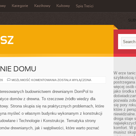
owy
Kategorie
Kazikowy
Kultowy
Spis Treści
SUB
SZ
ENIE DOMU
W erze tanic
szybkością 
OGRÓD
026
MOŻLIWOŚĆ KOMENTOWANIA
ZOSTAŁA WYŁĄCZONA
postrzegana 
I
więcej osób 
OTOCZENIE
DOMU
jako środka 
interesowanych budownictwem drewnianym DomPol to
doświadczan
atyce domów z drewna. To rzeczowe źródło wiedzy dla
pozwala zob
się pory rok
towy. Strona skupia się na praktycznych problemach, które
które z pers
czyna myśleć o własnym budynku wykonanym z konstrukcji
niewidzialne
droga staje 
dowlane i Technologie i Konstrukcje. Tematyka strony
największych
komfort. W 
mów drewnianych, jak i wątpliwości, które warto poznać
musisz skup