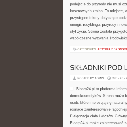
podejście do przyrody nie musi o
kosztownych zmian. To miejsce, w
przystępne teksty dotyczące codz
energii, recyklingu, przyrody i n
styl życia. Strona została przygo
współczesne wyzwania środowisko
CATEGORIES:
ARTYKUŁY SPONS
SKŁADNIKI POD 
POSTED BY ADMIN
CZE - 20 -
Bioarp24.pl to platforma infor
dermokosmetyków. Strona może być
osób, które interesują się natural
rosnące zainteresowanie łagodniej
Pielęgnacja ciała i włosów. Główn
Bioarp24.pl może zainteresować za