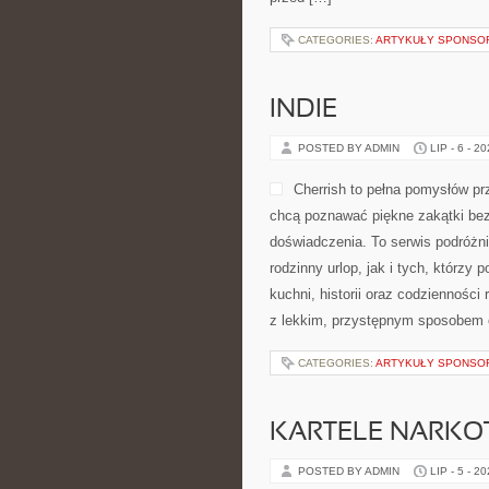
CATEGORIES:
ARTYKUŁY SPONS
INDIE
POSTED BY ADMIN
LIP - 6 - 2
Cherrish to pełna pomysłów pr
chcą poznawać piękne zakątki bez
doświadczenia. To serwis podróżn
rodzinny urlop, jak i tych, którzy 
kuchni, historii oraz codzienności
z lekkim, przystępnym sposobem 
CATEGORIES:
ARTYKUŁY SPONS
KARTELE NARK
POSTED BY ADMIN
LIP - 5 - 2