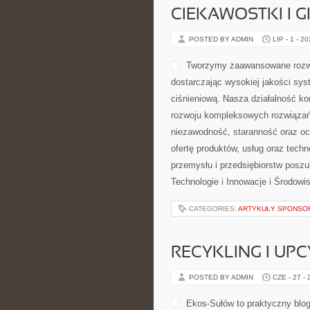
CIEKAWOSTKI I 
POSTED BY ADMIN
LIP - 1 - 2
Tworzymy zaawansowane rozwi
dostarczając wysokiej jakości sys
ciśnieniową. Nasza działalność kon
rozwoju kompleksowych rozwiązań,
niezawodność, staranność oraz o
ofertę produktów, usług oraz tech
przemysłu i przedsiębiorstw posz
Technologie i Innowacje i Środow
CATEGORIES:
ARTYKUŁY SPONS
RECYKLING I UP
POSTED BY ADMIN
CZE - 27 -
Ekos-Sułów to praktyczny blog