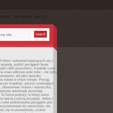
SCRIBE
FACEBOOK
TWITTER
h lotów i autostrad kojarzących się z
i wygodą, podróż pociągiem bywa
jako relikt przeszłości. A jednak coraz
na nowo odkrywa uroki kolei – nie tylko
transportu, ale jako sposobu
ia świata w innym tempie. Pociąg
aczyć krajobraz, poczuć zmieniające
u, obserwować miasta i miasteczka,
pektywy autostrady pozostają
. To forma podróży, w której sama
się ważną częścią przygody. Jedną z
 zalet podróżowania pociągiem jest
przeciwieństwie do samochodu, nie
iać się na prowadzeniu, szukać