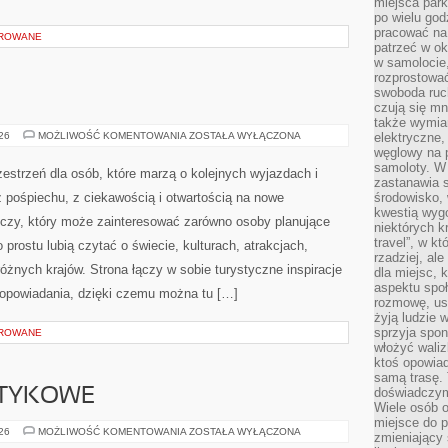
miejsca par
po wielu god
pracować na 
OROWANE
patrzeć w ok
w samolocie,
rozprostować
swoboda ruch
czują się mn
także wymiar
INDIE
026
MOŻLIWOŚĆ KOMENTOWANIA
ZOSTAŁA WYŁĄCZONA
elektryczne,
węglowy na 
samoloty. W
zestrzeń dla osób, które marzą o kolejnych wyjazdach i
zastanawia 
 pośpiechu, z ciekawością i otwartością na nowe
środowisko, 
kwestią wyg
iczy, który może zainteresować zarówno osoby planujące
niektórych k
travel”, w k
po prostu lubią czytać o świecie, kulturach, atrakcjach,
rzadziej, al
 różnych krajów. Strona łączy w sobie turystyczne inspiracje
dla miejsc, 
aspektu spo
opowiadania, dzięki czemu można tu […]
rozmowę, usł
żyją ludzie 
sprzyja spo
OROWANE
włożyć waliz
ktoś opowiad
samą trasę. 
doświadczym
OTYKOWE
Wiele osób o
miejsce do p
KARTELE
026
MOŻLIWOŚĆ KOMENTOWANIA
ZOSTAŁA WYŁĄCZONA
zmieniający 
NARKOTYKOWE