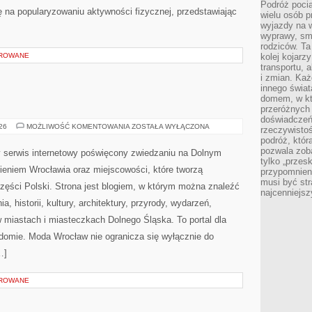
Podróż pocią
ę na popularyzowaniu aktywności fizycznej, przedstawiając
wielu osób p
wyjazdy na 
wyprawy, sm
rodziców. Ta
OROWANE
kolej kojarz
transportu, 
i zmian. Każ
innego świa
domem, w któ
przeróżnych 
doświadczeń 
JELENIA
026
MOŻLIWOŚĆ KOMENTOWANIA
ZOSTAŁA WYŁĄCZONA
rzeczywisto
GÓRA
podróż, któr
pozwala zoba
serwis internetowy poświęcony zwiedzaniu na Dolnym
tylko „przes
eniem Wrocławia oraz miejscowości, które tworzą
przypomnien
musi być st
zęści Polski. Strona jest blogiem, w którym można znaleźć
najcenniejs
 historii, kultury, architektury, przyrody, wydarzeń,
w miastach i miasteczkach Dolnego Śląska. To portal dla
adomie. Moda Wrocław nie ogranicza się wyłącznie do
…]
OROWANE