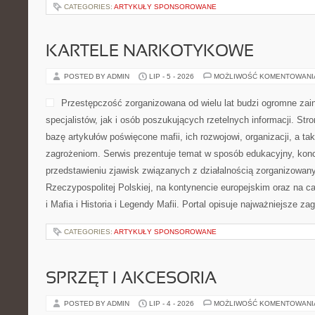
CATEGORIES:
ARTYKUŁY SPONSOROWANE
KARTELE NARKOTYKOWE
POSTED BY ADMIN
LIP - 5 - 2026
MOŻLIWOŚĆ KOMENTOWAN
Przestępczość zorganizowana od wielu lat budzi ogromne zai
specjalistów, jak i osób poszukujących rzetelnych informacji. St
bazę artykułów poświęcone mafii, ich rozwojowi, organizacji, a 
zagrożeniom. Serwis prezentuje temat w sposób edukacyjny, konc
przedstawieniu zjawisk związanych z działalnością zorganizowan
Rzeczypospolitej Polskiej, na kontynencie europejskim oraz na c
i Mafia i Historia i Legendy Mafii. Portal opisuje najważniejsze za
CATEGORIES:
ARTYKUŁY SPONSOROWANE
SPRZĘT I AKCESORIA
POSTED BY ADMIN
LIP - 4 - 2026
MOŻLIWOŚĆ KOMENTOWAN