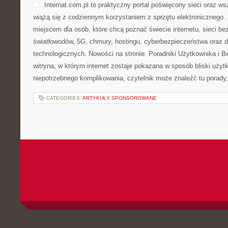
Internat.com.pl to praktyczny portal poświęcony sieci oraz w
wiążą się z codziennym korzystaniem z sprzętu elektronicznego
miejscem dla osób, które chcą poznać świecie internetu, sieci b
światłowodów, 5G, chmury, hostingu, cyberbezpieczeństwa oraz
technologicznych. Nowości na stronie: Poradniki Użytkownika i B
witryna, w którym internet zostaje pokazana w sposób bliski uży
niepotrzebnego komplikowania, czytelnik może znaleźć tu porady,
CATEGORIES:
ARTYKUŁY SPONSOROWANE