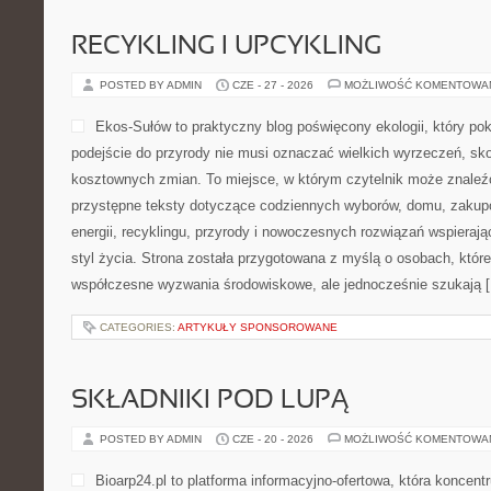
RECYKLING I UPCYKLING
POSTED BY ADMIN
CZE - 27 - 2026
MOŻLIWOŚĆ KOMENTOWA
Ekos-Sułów to praktyczny blog poświęcony ekologii, który po
podejście do przyrody nie musi oznaczać wielkich wyrzeczeń, sk
kosztownych zmian. To miejsce, w którym czytelnik może znaleźć
przystępne teksty dotyczące codziennych wyborów, domu, zakupó
energii, recyklingu, przyrody i nowoczesnych rozwiązań wspieraj
styl życia. Strona została przygotowana z myślą o osobach, które
współczesne wyzwania środowiskowe, ale jednocześnie szukają 
CATEGORIES:
ARTYKUŁY SPONSOROWANE
SKŁADNIKI POD LUPĄ
POSTED BY ADMIN
CZE - 20 - 2026
MOŻLIWOŚĆ KOMENTOWA
Bioarp24.pl to platforma informacyjno-ofertowa, która koncentr