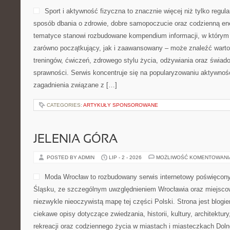
Sport i aktywność fizyczna to znacznie więcej niż tylko regula
sposób dbania o zdrowie, dobre samopoczucie oraz codzienną ene
tematyce stanowi rozbudowane kompendium informacji, w którym 
zarówno początkujący, jak i zaawansowany – może znaleźć warto
treningów, ćwiczeń, zdrowego stylu życia, odżywiania oraz świad
sprawności. Serwis koncentruje się na popularyzowaniu aktywnośc
zagadnienia związane z […]
CATEGORIES:
ARTYKUŁY SPONSOROWANE
JELENIA GÓRA
POSTED BY ADMIN
LIP - 2 - 2026
MOŻLIWOŚĆ KOMENTOWAN
Moda Wrocław to rozbudowany serwis internetowy poświęcon
Śląsku, ze szczególnym uwzględnieniem Wrocławia oraz miejscow
niezwykle nieoczywistą mapę tej części Polski. Strona jest blog
ciekawe opisy dotyczące zwiedzania, historii, kultury, architektur
rekreacji oraz codziennego życia w miastach i miasteczkach Dolne