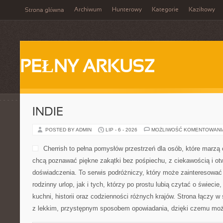
Archiwum
Hunterowy
Kategorie
Kazikowy
Strona główna
PEŁNY ARKUSZ
INDIE
POSTED BY ADMIN
LIP - 6 - 2026
MOŻLIWOŚĆ KOMENTOWAN
Cherrish to pełna pomysłów przestrzeń dla osób, które marzą 
chcą poznawać piękne zakątki bez pośpiechu, z ciekawością i ot
doświadczenia. To serwis podróżniczy, który może zainteresować
rodzinny urlop, jak i tych, którzy po prostu lubią czytać o świecie,
kuchni, historii oraz codzienności różnych krajów. Strona łączy w 
z lekkim, przystępnym sposobem opowiadania, dzięki czemu moż