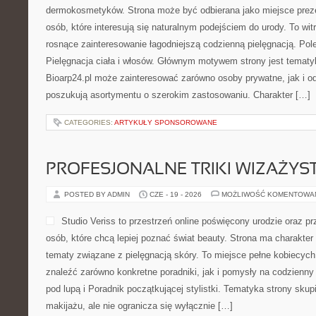
dermokosmetyków. Strona może być odbierana jako miejsce preze
osób, które interesują się naturalnym podejściem do urody. To witr
rosnące zainteresowanie łagodniejszą codzienną pielęgnacją. Pol
Pielęgnacja ciała i włosów. Głównym motywem strony jest tematyka
Bioarp24.pl może zainteresować zarówno osoby prywatne, jak i o
poszukują asortymentu o szerokim zastosowaniu. Charakter […]
CATEGORIES:
ARTYKUŁY SPONSOROWANE
PROFESJONALNE TRIKI WIZAŻY
POSTED BY ADMIN
CZE - 19 - 2026
MOŻLIWOŚĆ KOMENTOWA
Studio Veriss to przestrzeń online poświęcony urodzie oraz 
osób, które chcą lepiej poznać świat beauty. Strona ma charakter 
tematy związane z pielęgnacją skóry. To miejsce pełne kobiecych
znaleźć zarówno konkretne poradniki, jak i pomysły na codzienn
pod lupą i Poradnik początkującej stylistki. Tematyka strony sku
makijażu, ale nie ogranicza się wyłącznie […]