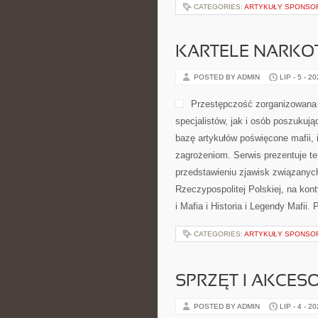
CATEGORIES:
ARTYKUŁY SPONS
KARTELE NARK
POSTED BY ADMIN
LIP - 5 - 2
Przestępczość zorganizowana 
specjalistów, jak i osób poszukuj
bazę artykułów poświęcone mafii, 
zagrożeniom. Serwis prezentuje t
przedstawieniu zjawisk związanyc
Rzeczypospolitej Polskiej, na kon
i Mafia i Historia i Legendy Mafii.
CATEGORIES:
ARTYKUŁY SPONS
SPRZĘT I AKCES
POSTED BY ADMIN
LIP - 4 - 2