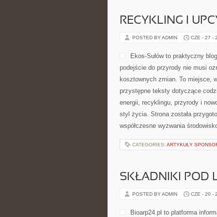
RECYKLING I UP
POSTED BY ADMIN
CZE - 27 -
Ekos-Sułów to praktyczny blog
podejście do przyrody nie musi o
kosztownych zmian. To miejsce, w
przystępne teksty dotyczące codz
energii, recyklingu, przyrody i n
styl życia. Strona została przygo
współczesne wyzwania środowisko
CATEGORIES:
ARTYKUŁY SPONS
SKŁADNIKI POD 
POSTED BY ADMIN
CZE - 20 -
Bioarp24.pl to platforma infor