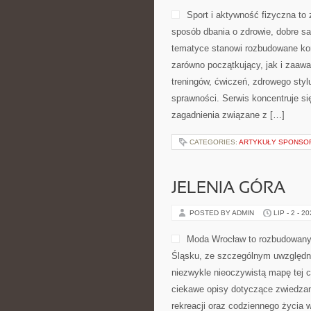
Sport i aktywność fizyczna to z
sposób dbania o zdrowie, dobre s
tematyce stanowi rozbudowane kom
zarówno początkujący, jak i zaaw
treningów, ćwiczeń, zdrowego styl
sprawności. Serwis koncentruje si
zagadnienia związane z […]
CATEGORIES:
ARTYKUŁY SPONS
JELENIA GÓRA
POSTED BY ADMIN
LIP - 2 - 2
Moda Wrocław to rozbudowany 
Śląsku, ze szczególnym uwzględni
niezwykle nieoczywistą mapę tej c
ciekawe opisy dotyczące zwiedzania,
rekreacji oraz codziennego życia 