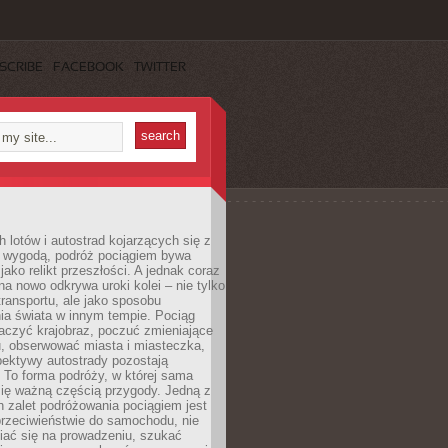
SCRIBE
FACEBOOK
TWITTER
h lotów i autostrad kojarzących się z
i wygodą, podróż pociągiem bywa
jako relikt przeszłości. A jednak coraz
na nowo odkrywa uroki kolei – nie tylko
transportu, ale jako sposobu
ia świata w innym tempie. Pociąg
aczyć krajobraz, poczuć zmieniające
u, obserwować miasta i miasteczka,
pektywy autostrady pozostają
. To forma podróży, w której sama
się ważną częścią przygody. Jedną z
 zalet podróżowania pociągiem jest
przeciwieństwie do samochodu, nie
iać się na prowadzeniu, szukać