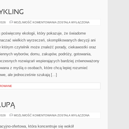
CYKLING
RECYKLING
 2026
MOŻLIWOŚĆ KOMENTOWANIA
ZOSTAŁA WYŁĄCZONA
I
UPCYKLING
 poświęcony ekologii, który pokazuje, że świadome
znaczać wielkich wyrzeczeń, skomplikowanych decyzji ani
 którym czytelnik może znaleźć porady, ciekawostki oraz
iennych wyborów, domu, zakupów, podróży, gotowania,
owoczesnych rozwiązań wspierających bardziej zrównoważony
towana z myślą o osobach, które chcą lepiej rozumieć
we, ale jednocześnie szukają […]
OROWANE
LUPĄ
SKŁADNIKI
 2026
MOŻLIWOŚĆ KOMENTOWANIA
ZOSTAŁA WYŁĄCZONA
POD
LUPĄ
macyjno-ofertowa, która koncentruje się wokół