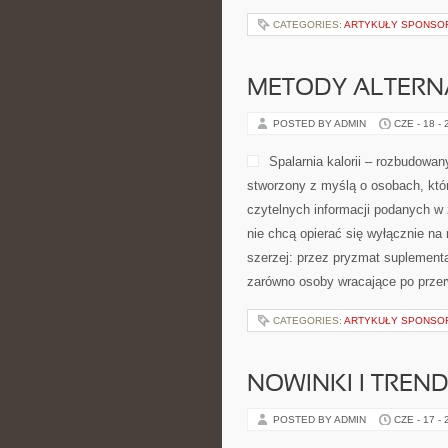
CATEGORIES:
ARTYKUŁY SPONS
METODY ALTER
POSTED BY ADMIN
CZE - 18 -
Spalarnia kalorii – rozbudowan
stworzony z myślą o osobach, któr
czytelnych informacji podanych w 
nie chcą opierać się wyłącznie na
szerzej: przez pryzmat suplementa
zarówno osoby wracające po przerw
CATEGORIES:
ARTYKUŁY SPONS
NOWINKI I TREND
POSTED BY ADMIN
CZE - 17 -