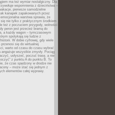
giem ma też wymiar nostalgiczny. Dla
rzywołuje wspomnienia z dzieciństwa –
wakacje, pierwsze samodzielne
ak kanapek zapakowanych przez
 emocjonalna warstwa sprawia, że
y się nie tylko z praktycznym środkiem
ale też z poczuciem przygody, wolności
dy peron jest przecież bramą do
ta, a każdy wagon – tymczasowym
rym spotykają się ludzie z
historii. W dobie cyfrowej, gdy wiele
przenosi się do wirtualnej
ści, warto od czasu do czasu wybrać
a angażuje wszystkie zmysły. Pociąg
czyć, usłyszeć, poczuć trasę, a nie
koczyć” z punktu A do punktu B. To
ie, że czas spędzony w drodze nie
racony – może stać się jednym z
zych elementów całej wyprawy.