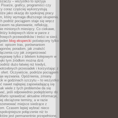
aszaczy – wszystko to sprzyja
. Pisarze, graficy, programiści czy
cy coraz częściej wykorzystują
óże jako okazję do spokojnej pracy
em, który wymaga dłuższego skupienia.
ch podróż pociągiem staje się wręcz
zasem na planowanie, refleksję,
e minionych miesięcy. Co ciekawe,
róży kolejowych idzie w parze z
rowych przewodników i treści w sieci.
ejeden
blog ekspercki
poświęcony tylko
ei: opisom tras, porównaniom
agonów, poradom, jak znaleźć
łączenia czy jak zorganizować
wyprawę tylko z biletem kolejowym w
ięki tym źródłom można dziś
odróż dużo łatwiej niż kiedyś,
potrzebnych przesiadek i korzystając z
 ofert. Oczywiście, podróże pociągiem
oje wyzwania. Opóźnienia, zmiany
łok w godzinach szczytu – to wszystko
uć nawet najlepiej zapowiadającą się
ak wiele z tych problemów da się
ać, jeśli odpowiednio podejdziemy do
Warto sprawdzać aktualne informacje,
ej obciążone terminy, a w razie
rezerwować miejsce siedzące z
em. Czasem lepiej wybrać nieco
 spokojniejsze połączenie niż to
które jest permanentnie przepełnione.