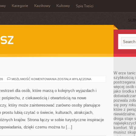
owy
Kategorie
Kazikowy
Kultowy
Spis Treści
SUB
SZ
W erze tanic
szybkością 
INDIE
026
MOŻLIWOŚĆ KOMENTOWANIA
ZOSTAŁA WYŁĄCZONA
postrzegana 
więcej osób 
zestrzeń dla osób, które marzą o kolejnych wyjazdach i
jako środka 
doświadczan
 pośpiechu, z ciekawością i otwartością na nowe
pozwala zob
się pory rok
iczy, który może zainteresować zarówno osoby planujące
które z pers
po prostu lubią czytać o świecie, kulturach, atrakcjach,
niewidzialne
droga staje 
 różnych krajów. Strona łączy w sobie turystyczne inspiracje
największych
opowiadania, dzięki czemu można tu […]
komfort. W 
musisz skup