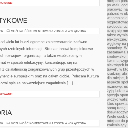
miejsca par
OROWANE
po wielu god
pracować na 
patrzeć w ok
w samolocie,
OTYKOWE
rozprostować
swoboda ruch
czują się mn
KARTELE
026
MOŻLIWOŚĆ KOMENTOWANIA
ZOSTAŁA WYŁĄCZONA
NARKOTYKOWE
także wymiar
elektryczne,
od wielu lat budzi ogromne zainteresowanie zarówno
węglowy na 
samoloty. W
ących rzetelnych informacji. Strona stanowi kompleksowe
zastanawia 
ich rozwojowi, organizacji, a także współczesnym
środowisko, 
kwestią wyg
emat w sposób edukacyjny, koncentrując się na
niektórych k
h z działalnością zorganizowanych grup przestępczych w
travel”, w k
rzadziej, al
tynencie europejskim oraz na całym globie. Polecam Kultura
dla miejsc, 
aspektu spo
 Portal opisuje najważniejsze zagadnienia […]
rozmowę, usł
żyją ludzie 
OROWANE
sprzyja spo
włożyć waliz
ktoś opowiad
samą trasę. 
doświadczym
ORIA
Wiele osób o
miejsce do p
SPRZĘT
026
MOŻLIWOŚĆ KOMENTOWANIA
ZOSTAŁA WYŁĄCZONA
zmieniający 
I