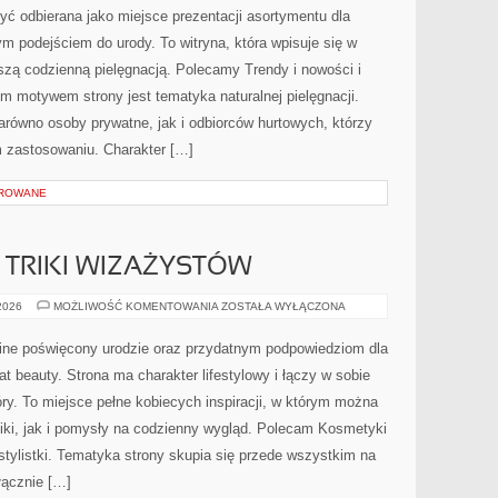
 odbierana jako miejsce prezentacji asortymentu dla
nym podejściem do urody. To witryna, która wpisuje się w
szą codzienną pielęgnacją. Polecamy Trendy i nowości i
ym motywem strony jest tematyka naturalnej pielęgnacji.
równo osoby prywatne, jak i odbiorców hurtowych, którzy
 zastosowaniu. Charakter […]
OROWANE
TRIKI WIZAŻYSTÓW
PROFESJONALNE
 2026
MOŻLIWOŚĆ KOMENTOWANIA
ZOSTAŁA WYŁĄCZONA
TRIKI
WIZAŻYSTÓW
nline poświęcony urodzie oraz przydatnym podpowiedziom dla
at beauty. Strona ma charakter lifestylowy i łączy w sobie
ry. To miejsce pełne kobiecych inspiracji, w którym można
iki, jak i pomysły na codzienny wygląd. Polecam Kosmetyki
 stylistki. Tematyka strony skupia się przede wszystkim na
łącznie […]