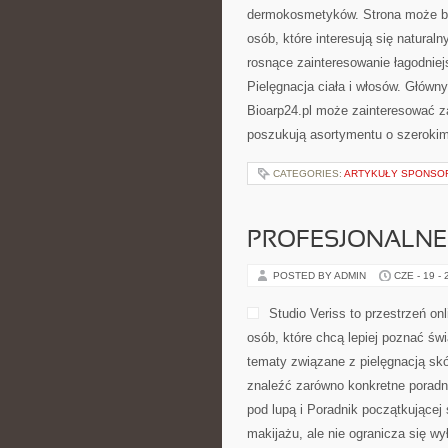
dermokosmetyków. Strona może być
osób, które interesują się natural
rosnące zainteresowanie łagodniej
Pielęgnacja ciała i włosów. Główn
Bioarp24.pl może zainteresować za
poszukują asortymentu o szerokim
CATEGORIES:
ARTYKUŁY SPONS
PROFESJONALNE 
POSTED BY ADMIN
CZE - 19 -
Studio Veriss to przestrzeń o
osób, które chcą lepiej poznać świ
tematy związane z pielęgnacją skó
znaleźć zarówno konkretne poradn
pod lupą i Poradnik początkującej
makijażu, ale nie ogranicza się wy