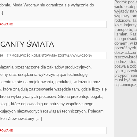
Podróż pocią
adomie. Moda Wrocław nie ogranicza się wyłącznie do
wielu osób p
wyjazdy na 
…]
wyprawy, sm
rodziców. Ta
OROWANE
kolej kojarz
transportu, 
i zmian. Każ
innego świa
domem, w któ
GIGANTY ŚWIATA
przeróżnych 
doświadczeń 
CIEKAWOSTKI
026
MOŻLIWOŚĆ KOMENTOWANIA
ZOSTAŁA WYŁĄCZONA
rzeczywisto
I
podróż, któr
GIGANTY
ŚWIATA
pozwala zoba
ązania przeznaczone dla zakładów produkcyjnych,
tylko „przes
temy oraz urządzenia wykorzystujące technologię
przypomnien
musi być st
centruje się na projektowaniu, produkcji, wdrażaniu oraz
najcenniejs
 które znajdują zastosowanie wszędzie tam, gdzie liczy się
chrona wykonywanych procesów. Strona prezentuje bogatą
nologii, które odpowiadają na potrzeby współczesnego
ukujących niezawodnych rozwiązań technicznych. Polecam
isko i Zrównoważony […]
OROWANE