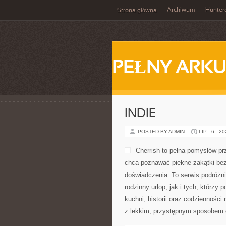
Archiwum
Hunter
Strona główna
PEŁNY ARKU
INDIE
POSTED BY ADMIN
LIP - 6 - 2
Cherrish to pełna pomysłów pr
chcą poznawać piękne zakątki bez
doświadczenia. To serwis podróżn
rodzinny urlop, jak i tych, którzy 
kuchni, historii oraz codzienności
z lekkim, przystępnym sposobem 