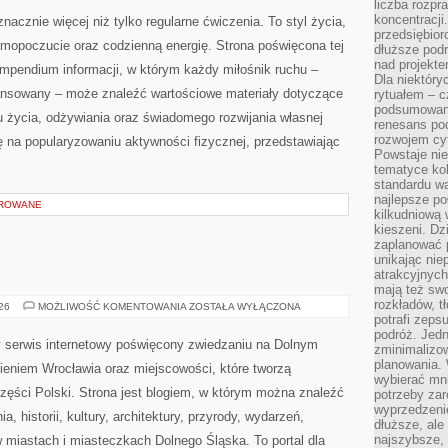
liczba rozpr
AKCESORIA
koncentracji
nacznie więcej niż tylko regularne ćwiczenia. To styl życia,
przedsiębior
amopoczucie oraz codzienną energię. Strona poświęcona tej
dłuższe podr
nad projekt
pendium informacji, w którym każdy miłośnik ruchu –
Dla niektóry
ansowany – może znaleźć wartościowe materiały dotyczące
rytuałem – c
podsumowani
u życia, odżywiania oraz świadomego rozwijania własnej
renesans pod
rozwojem cyf
ę na popularyzowaniu aktywności fizycznej, przedstawiając
Powstaje ni
tematyce kol
standardu w
najlepsze po
OROWANE
kilkudniową 
kieszeni. Dz
zaplanować p
unikając nie
atrakcyjnych
mają też sw
rozkładów, t
JELENIA
026
MOŻLIWOŚĆ KOMENTOWANIA
ZOSTAŁA WYŁĄCZONA
GÓRA
potrafi zeps
podróż. Jedn
serwis internetowy poświęcony zwiedzaniu na Dolnym
zminimalizow
planowania. 
eniem Wrocławia oraz miejscowości, które tworzą
wybierać mni
zęści Polski. Strona jest blogiem, w którym można znaleźć
potrzeby za
wyprzedzeni
 historii, kultury, architektury, przyrody, wydarzeń,
dłuższe, ale
najszybsze, 
w miastach i miasteczkach Dolnego Śląska. To portal dla