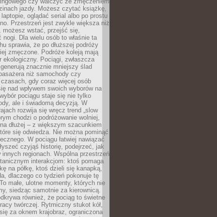
kingowego czy walczyć ze zmęczeniem
zinach jazdy. Możesz czytać książkę,
laptopie, oglądać serial albo po prostu
no. Przestrzeń jest zwykle większa niż
 możesz wstać, przejść się,
 nogi. Dla wielu osób to właśnie ta
u sprawia, że po dłuższej podróży
iej zmęczone. Podróże koleją mają
 ekologiczny. Pociągi, zwłaszcza
 generują znacznie mniejszy ślad
pasażera niż samochody czy
 czasach, gdy coraz więcej osób
się nad wpływem swoich wyborów na
wybór pociągu staje się nie tylko
ody, ale i świadomą decyzją. W
rajach rozwija się wręcz trend „slow
tórym chodzi o podróżowanie wolniej,
e na dłużej – z większym szacunkiem
które się odwiedza. Nie można pominąć
łecznego. W pociągu łatwiej nawiązać
yszeć czyjąś historię, podejrzeć, jak
w innych regionach. Wspólna przestrzeń
ntanicznym interakcjom: ktoś pomaga
kę na półkę, ktoś dzieli się kanapką,
a, dlaczego co tydzień pokonuje tę
To małe, ulotne momenty, których nie
y, siedząc samotnie za kierownicą.
dkrywa również, że pociąg to świetne
racy twórczej. Rytmiczny stukot kół,
się za oknem krajobraz, ograniczona