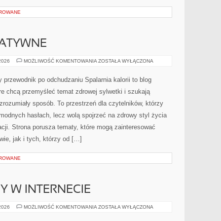
OROWANE
NATYWNE
METODY
 2026
MOŻLIWOŚĆ KOMENTOWANIA
ZOSTAŁA WYŁĄCZONA
ALTERNATYWNE
y przewodnik po odchudzaniu Spalarnia kalorii to blog
e chcą przemyśleć temat zdrowej sylwetki i szukają
zrozumiały sposób. To przestrzeń dla czytelników, którzy
 modnych hasłach, lecz wolą spojrzeć na zdrowy styl życia
cji. Strona porusza tematy, które mogą zainteresować
ie, jak i tych, którzy od […]
OROWANE
Y W INTERNECIE
NOWINKI
 2026
MOŻLIWOŚĆ KOMENTOWANIA
ZOSTAŁA WYŁĄCZONA
I
TRENDY