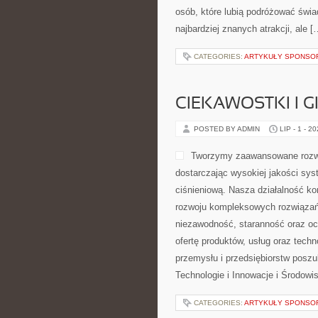
osób, które lubią podróżować świ
najbardziej znanych atrakcji, ale [
CATEGORIES:
ARTYKUŁY SPONS
CIEKAWOSTKI I 
POSTED BY ADMIN
LIP - 1 - 2
Tworzymy zaawansowane rozwi
dostarczając wysokiej jakości sys
ciśnieniową. Nasza działalność kon
rozwoju kompleksowych rozwiązań,
niezawodność, staranność oraz o
ofertę produktów, usług oraz tech
przemysłu i przedsiębiorstw posz
Technologie i Innowacje i Środow
CATEGORIES:
ARTYKUŁY SPONS