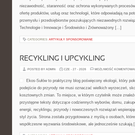
niezawodność, staranność oraz ochrona wykonywanych procesów.
ofertę produktów, usług oraz technologii, które odpowiadają na p
przemysłu i przedsiębiorstw poszukujących niezawodnych rozwi
Technologie i Innowacje i Środowisko i Zrównoważony […]
CATEGORIES:
ARTYKUŁY SPONSOROWANE
RECYKLING I UPCYKLING
POSTED BY ADMIN
CZE - 27 - 2026
MOŻLIWOŚĆ KOMENTOWA
Ekos-Sułów to praktyczny blog poświęcony ekologii, który po
podejście do przyrody nie musi oznaczać wielkich wyrzeczeń, sk
kosztownych zmian. To miejsce, w którym czytelnik może znaleźć
przystępne teksty dotyczące codziennych wyborów, domu, zakupó
energii, recyklingu, przyrody i nowoczesnych rozwiązań wspieraj
styl życia. Strona została przygotowana z myślą o osobach, które
współczesne wyzwania środowiskowe, ale jednocześnie szukają 