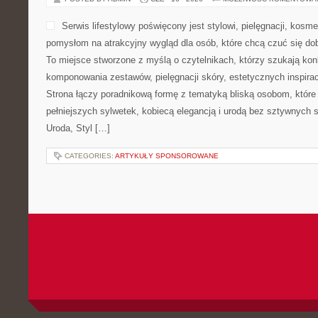
Serwis lifestylowy poświęcony jest stylowi, pielęgnacji, kos
pomysłom na atrakcyjny wygląd dla osób, które chcą czuć się dob
To miejsce stworzone z myślą o czytelnikach, którzy szukają ko
komponowania zestawów, pielęgnacji skóry, estetycznych inspirac
Strona łączy poradnikową formę z tematyką bliską osobom, które 
pełniejszych sylwetek, kobiecą elegancją i urodą bez sztywnyc
Uroda, Styl […]
CATEGORIES:
ARTYKUŁY SPONSOROWANE