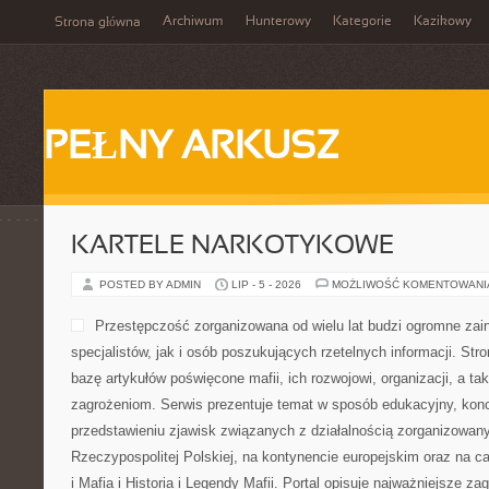
Archiwum
Hunterowy
Kategorie
Kazikowy
Strona główna
PEŁNY ARKUSZ
KARTELE NARKOTYKOWE
POSTED BY ADMIN
LIP - 5 - 2026
MOŻLIWOŚĆ KOMENTOWAN
Przestępczość zorganizowana od wielu lat budzi ogromne zai
specjalistów, jak i osób poszukujących rzetelnych informacji. St
bazę artykułów poświęcone mafii, ich rozwojowi, organizacji, a 
zagrożeniom. Serwis prezentuje temat w sposób edukacyjny, konc
przedstawieniu zjawisk związanych z działalnością zorganizowan
Rzeczypospolitej Polskiej, na kontynencie europejskim oraz na c
i Mafia i Historia i Legendy Mafii. Portal opisuje najważniejsze za