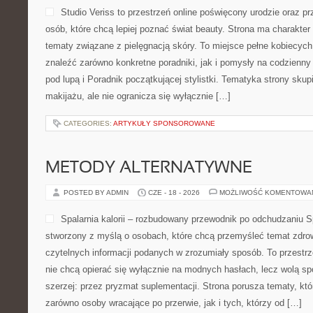
Studio Veriss to przestrzeń online poświęcony urodzie oraz 
osób, które chcą lepiej poznać świat beauty. Strona ma charakter 
tematy związane z pielęgnacją skóry. To miejsce pełne kobiecych
znaleźć zarówno konkretne poradniki, jak i pomysły na codzienn
pod lupą i Poradnik początkującej stylistki. Tematyka strony sku
makijażu, ale nie ogranicza się wyłącznie […]
CATEGORIES:
ARTYKUŁY SPONSOROWANE
METODY ALTERNATYWNE
POSTED BY ADMIN
CZE - 18 - 2026
MOŻLIWOŚĆ KOMENTOWA
Spalarnia kalorii – rozbudowany przewodnik po odchudzaniu Spa
stworzony z myślą o osobach, które chcą przemyśleć temat zdrow
czytelnych informacji podanych w zrozumiały sposób. To przestrze
nie chcą opierać się wyłącznie na modnych hasłach, lecz wolą sp
szerzej: przez pryzmat suplementacji. Strona porusza tematy, kt
zarówno osoby wracające po przerwie, jak i tych, którzy od […]