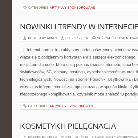
CATEGORIES:
ARTYKUŁY SPONSOROWANE
NOWINKI I TRENDY W INTERNECI
POSTED BY ADMIN
CZE - 17 - 2026
MOŻLIWOŚĆ KOMENTOWA
Internat.com.pl to praktyczny portal poświęcony sieci oraz w
wiążą się z codziennym korzystaniem z sprzętu elektronicznego
miejscem dla osób, które chcą poznać świecie internetu, sieci b
światłowodów, 5G, chmury, hostingu, cyberbezpieczeństwa oraz
technologicznych. Nowości na stronie: Poradniki Użytkownika i B
witryna, w którym internet zostaje pokazana w sposób bliski uży
niepotrzebnego komplikowania, czytelnik może znaleźć tu porady,
CATEGORIES:
ARTYKUŁY SPONSOROWANE
KOSMETYKI I PIELĘGNACJA
POSTED BY ADMIN
CZE - 16 - 2026
MOŻLIWOŚĆ KOMENTOWA