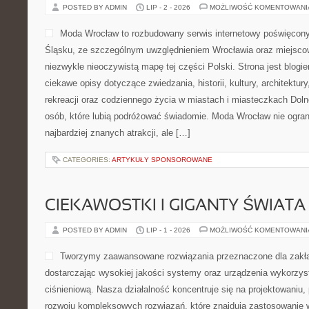
POSTED BY ADMIN
LIP - 2 - 2026
MOŻLIWOŚĆ KOMENTOWAN
Moda Wrocław to rozbudowany serwis internetowy poświęcon
Śląsku, ze szczególnym uwzględnieniem Wrocławia oraz miejscow
niezwykle nieoczywistą mapę tej części Polski. Strona jest blog
ciekawe opisy dotyczące zwiedzania, historii, kultury, architektur
rekreacji oraz codziennego życia w miastach i miasteczkach Dolne
osób, które lubią podróżować świadomie. Moda Wrocław nie ogran
najbardziej znanych atrakcji, ale […]
CATEGORIES:
ARTYKUŁY SPONSOROWANE
CIEKAWOSTKI I GIGANTY ŚWIATA
POSTED BY ADMIN
LIP - 1 - 2026
MOŻLIWOŚĆ KOMENTOWAN
Tworzymy zaawansowane rozwiązania przeznaczone dla zakł
dostarczając wysokiej jakości systemy oraz urządzenia wykorzys
ciśnieniową. Nasza działalność koncentruje się na projektowaniu, 
rozwoju kompleksowych rozwiązań, które znajdują zastosowanie w