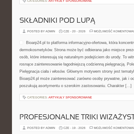
CATEGORIES:
ARTYKUŁY SPONSOROWANE
SKŁADNIKI POD LUPĄ
POSTED BY ADMIN
CZE - 20 - 2026
MOŻLIWOŚĆ KOMENTOWA
Bioarp24.pl to platforma informacyjno-ofertowa, która koncentr
dermokosmetyków. Strona może być odbierana jako miejsce preze
osób, które interesują się naturalnym podejściem do urody. To witr
rosnące zainteresowanie łagodniejszą codzienną pielęgnacją. Pol
Pielęgnacja ciała i włosów. Głównym motywem strony jest tematyka
Bioarp24.pl może zainteresować zarówno osoby prywatne, jak i o
poszukują asortymentu o szerokim zastosowaniu. Charakter […]
CATEGORIES:
ARTYKUŁY SPONSOROWANE
PROFESJONALNE TRIKI WIZAŻY
POSTED BY ADMIN
CZE - 19 - 2026
MOŻLIWOŚĆ KOMENTOWA