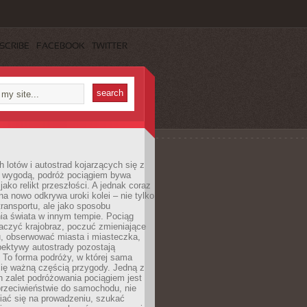
SCRIBE
FACEBOOK
TWITTER
h lotów i autostrad kojarzących się z
i wygodą, podróż pociągiem bywa
jako relikt przeszłości. A jednak coraz
na nowo odkrywa uroki kolei – nie tylko
transportu, ale jako sposobu
ia świata w innym tempie. Pociąg
aczyć krajobraz, poczuć zmieniające
u, obserwować miasta i miasteczka,
pektywy autostrady pozostają
. To forma podróży, w której sama
się ważną częścią przygody. Jedną z
 zalet podróżowania pociągiem jest
przeciwieństwie do samochodu, nie
iać się na prowadzeniu, szukać