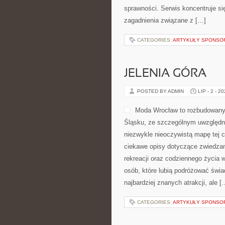
sprawności. Serwis koncentruje si
zagadnienia związane z […]
CATEGORIES:
ARTYKUŁY SPONS
JELENIA GÓRA
POSTED BY ADMIN
LIP - 2 - 2
Moda Wrocław to rozbudowany 
Śląsku, ze szczególnym uwzględni
niezwykle nieoczywistą mapę tej c
ciekawe opisy dotyczące zwiedzania,
rekreacji oraz codziennego życia 
osób, które lubią podróżować świ
najbardziej znanych atrakcji, ale [
CATEGORIES:
ARTYKUŁY SPONS