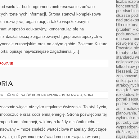
liczba rozpr
koncentracji
od wielu lat budzi ogromne zainteresowanie zarówno
przedsiębior
ących rzetelnych informacji. Strona stanowi kompleksowe
dłuższe podr
nad projekt
ich rozwojowi, organizacji, a także współczesnym
Dla niektóry
emat w sposób edukacyjny, koncentrując się na
rytuałem – c
podsumowani
h z działalnością zorganizowanych grup przestępczych w
renesans pod
rozwojem cyf
tynencie europejskim oraz na całym globie. Polecam Kultura
Powstaje ni
 Portal opisuje najważniejsze zagadnienia […]
tematyce kol
standardu w
najlepsze po
OROWANE
kilkudniową 
kieszeni. Dz
zaplanować p
unikając nie
ORIA
atrakcyjnych
mają też sw
rozkładów, t
SPRZĘT
026
MOŻLIWOŚĆ KOMENTOWANIA
ZOSTAŁA WYŁĄCZONA
I
potrafi zeps
AKCESORIA
podróż. Jedn
nacznie więcej niż tylko regularne ćwiczenia. To styl życia,
zminimalizow
planowania. 
amopoczucie oraz codzienną energię. Strona poświęcona tej
wybierać mni
pendium informacji, w którym każdy miłośnik ruchu –
potrzeby za
wyprzedzeni
ansowany – może znaleźć wartościowe materiały dotyczące
dłuższe, ale
najszybsze, 
u życia, odżywiania oraz świadomego rozwijania własnej