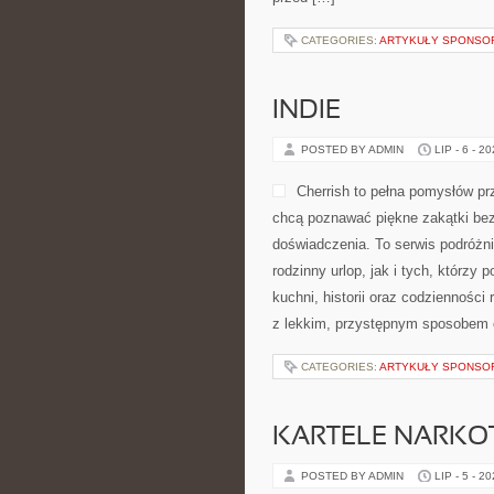
CATEGORIES:
ARTYKUŁY SPONS
INDIE
POSTED BY ADMIN
LIP - 6 - 2
Cherrish to pełna pomysłów pr
chcą poznawać piękne zakątki bez
doświadczenia. To serwis podróżn
rodzinny urlop, jak i tych, którzy 
kuchni, historii oraz codzienności
z lekkim, przystępnym sposobem 
CATEGORIES:
ARTYKUŁY SPONS
KARTELE NARK
POSTED BY ADMIN
LIP - 5 - 2