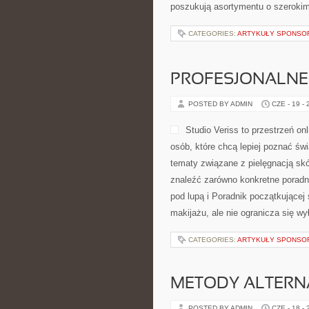
poszukują asortymentu o szerokim
CATEGORIES:
ARTYKUŁY SPONS
PROFESJONALNE 
POSTED BY ADMIN
CZE - 19 -
Studio Veriss to przestrzeń o
osób, które chcą lepiej poznać świ
tematy związane z pielęgnacją skó
znaleźć zarówno konkretne poradn
pod lupą i Poradnik początkującej
makijażu, ale nie ogranicza się wy
CATEGORIES:
ARTYKUŁY SPONS
METODY ALTER
POSTED BY ADMIN
CZE - 18 -