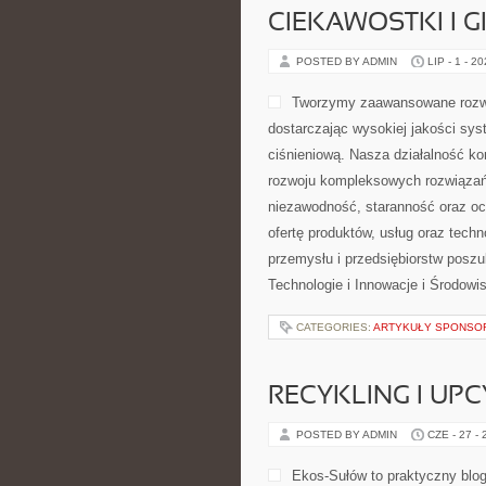
CIEKAWOSTKI I 
POSTED BY ADMIN
LIP - 1 - 2
Tworzymy zaawansowane rozwi
dostarczając wysokiej jakości sys
ciśnieniową. Nasza działalność kon
rozwoju kompleksowych rozwiązań,
niezawodność, staranność oraz o
ofertę produktów, usług oraz tech
przemysłu i przedsiębiorstw posz
Technologie i Innowacje i Środow
CATEGORIES:
ARTYKUŁY SPONS
RECYKLING I UP
POSTED BY ADMIN
CZE - 27 -
Ekos-Sułów to praktyczny blog