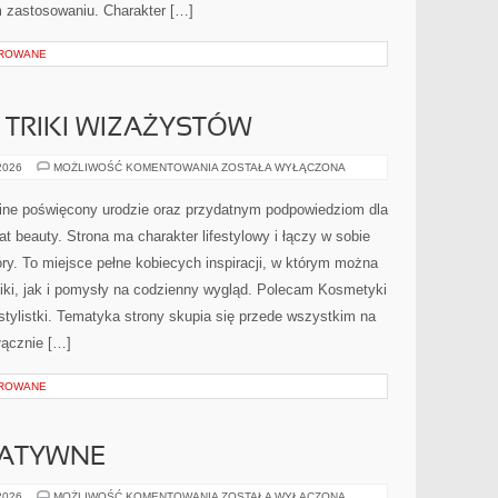
 zastosowaniu. Charakter […]
OROWANE
TRIKI WIZAŻYSTÓW
PROFESJONALNE
 2026
MOŻLIWOŚĆ KOMENTOWANIA
ZOSTAŁA WYŁĄCZONA
TRIKI
WIZAŻYSTÓW
nline poświęcony urodzie oraz przydatnym podpowiedziom dla
at beauty. Strona ma charakter lifestylowy i łączy w sobie
ry. To miejsce pełne kobiecych inspiracji, w którym można
iki, jak i pomysły na codzienny wygląd. Polecam Kosmetyki
 stylistki. Tematyka strony skupia się przede wszystkim na
łącznie […]
OROWANE
NATYWNE
METODY
 2026
MOŻLIWOŚĆ KOMENTOWANIA
ZOSTAŁA WYŁĄCZONA