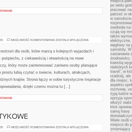
miejsca par
po wielu god
pracować na 
OROWANE
patrzeć w ok
w samolocie,
rozprostować
swoboda ruch
czują się mn
także wymiar
INDIE
026
MOŻLIWOŚĆ KOMENTOWANIA
ZOSTAŁA WYŁĄCZONA
elektryczne,
węglowy na 
samoloty. W
zestrzeń dla osób, które marzą o kolejnych wyjazdach i
zastanawia 
 pośpiechu, z ciekawością i otwartością na nowe
środowisko, 
kwestią wyg
iczy, który może zainteresować zarówno osoby planujące
niektórych k
travel”, w k
po prostu lubią czytać o świecie, kulturach, atrakcjach,
rzadziej, al
 różnych krajów. Strona łączy w sobie turystyczne inspiracje
dla miejsc, 
aspektu spo
opowiadania, dzięki czemu można tu […]
rozmowę, usł
żyją ludzie 
sprzyja spo
OROWANE
włożyć waliz
ktoś opowiad
samą trasę. 
doświadczym
OTYKOWE
Wiele osób o
miejsce do p
KARTELE
026
MOŻLIWOŚĆ KOMENTOWANIA
ZOSTAŁA WYŁĄCZONA
zmieniający 
NARKOTYKOWE