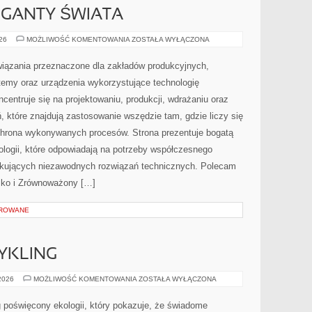
GIGANTY ŚWIATA
CIEKAWOSTKI
026
MOŻLIWOŚĆ KOMENTOWANIA
ZOSTAŁA WYŁĄCZONA
I
GIGANTY
ŚWIATA
ązania przeznaczone dla zakładów produkcyjnych,
temy oraz urządzenia wykorzystujące technologię
centruje się na projektowaniu, produkcji, wdrażaniu oraz
 które znajdują zastosowanie wszędzie tam, gdzie liczy się
chrona wykonywanych procesów. Strona prezentuje bogatą
nologii, które odpowiadają na potrzeby współczesnego
ukujących niezawodnych rozwiązań technicznych. Polecam
isko i Zrównoważony […]
OROWANE
CYKLING
RECYKLING
 2026
MOŻLIWOŚĆ KOMENTOWANIA
ZOSTAŁA WYŁĄCZONA
I
UPCYKLING
 poświęcony ekologii, który pokazuje, że świadome