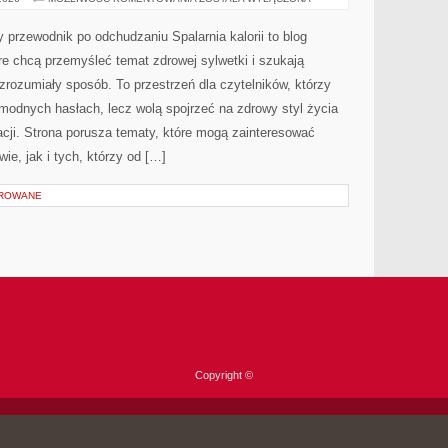
ALTERNATYWNE
y przewodnik po odchudzaniu Spalarnia kalorii to blog
e chcą przemyśleć temat zdrowej sylwetki i szukają
zrozumiały sposób. To przestrzeń dla czytelników, którzy
 modnych hasłach, lecz wolą spojrzeć na zdrowy styl życia
cji. Strona porusza tematy, które mogą zainteresować
ie, jak i tych, którzy od […]
OROWANE
Copyright ©