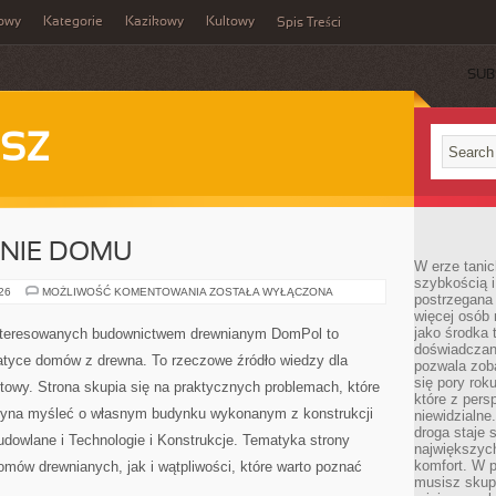
owy
Kategorie
Kazikowy
Kultowy
Spis Treści
SUB
SZ
ENIE DOMU
W erze tanic
szybkością 
OGRÓD
026
MOŻLIWOŚĆ KOMENTOWANIA
ZOSTAŁA WYŁĄCZONA
postrzegana 
I
więcej osób 
OTOCZENIE
DOMU
jako środka 
interesowanych budownictwem drewnianym DomPol to
doświadczan
atyce domów z drewna. To rzeczowe źródło wiedzy dla
pozwala zob
się pory rok
towy. Strona skupia się na praktycznych problemach, które
które z pers
czyna myśleć o własnym budynku wykonanym z konstrukcji
niewidzialne
droga staje 
dowlane i Technologie i Konstrukcje. Tematyka strony
największych
komfort. W 
mów drewnianych, jak i wątpliwości, które warto poznać
musisz skup