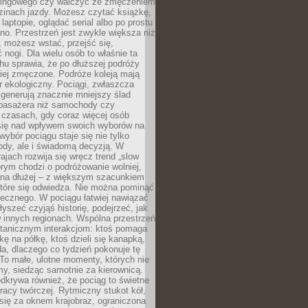
kingowego czy walczyć ze zmęczeniem
zinach jazdy. Możesz czytać książkę,
laptopie, oglądać serial albo po prostu
no. Przestrzeń jest zwykle większa niż
 możesz wstać, przejść się,
 nogi. Dla wielu osób to właśnie ta
u sprawia, że po dłuższej podróży
iej zmęczone. Podróże koleją mają
 ekologiczny. Pociągi, zwłaszcza
 generują znacznie mniejszy ślad
pasażera niż samochody czy
 czasach, gdy coraz więcej osób
się nad wpływem swoich wyborów na
wybór pociągu staje się nie tylko
ody, ale i świadomą decyzją. W
rajach rozwija się wręcz trend „slow
tórym chodzi o podróżowanie wolniej,
e na dłużej – z większym szacunkiem
które się odwiedza. Nie można pominąć
łecznego. W pociągu łatwiej nawiązać
yszeć czyjąś historię, podejrzeć, jak
w innych regionach. Wspólna przestrzeń
ntanicznym interakcjom: ktoś pomaga
kę na półkę, ktoś dzieli się kanapką,
a, dlaczego co tydzień pokonuje tę
To małe, ulotne momenty, których nie
y, siedząc samotnie za kierownicą.
dkrywa również, że pociąg to świetne
racy twórczej. Rytmiczny stukot kół,
się za oknem krajobraz, ograniczona