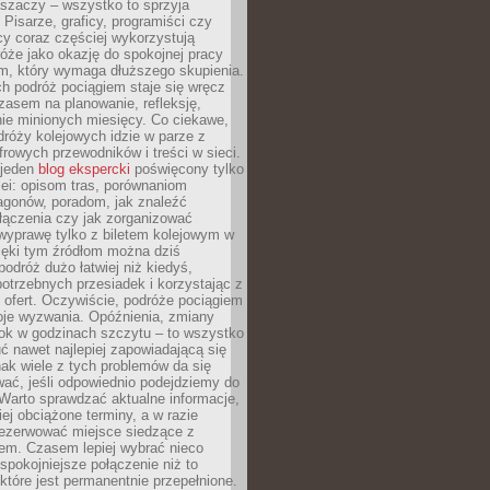
aszaczy – wszystko to sprzyja
. Pisarze, graficy, programiści czy
cy coraz częściej wykorzystują
óże jako okazję do spokojnej pracy
em, który wymaga dłuższego skupienia.
ch podróż pociągiem staje się wręcz
zasem na planowanie, refleksję,
e minionych miesięcy. Co ciekawe,
róży kolejowych idzie w parze z
rowych przewodników i treści w sieci.
ejeden
blog ekspercki
poświęcony tylko
ei: opisom tras, porównaniom
agonów, poradom, jak znaleźć
łączenia czy jak zorganizować
wyprawę tylko z biletem kolejowym w
ięki tym źródłom można dziś
odróż dużo łatwiej niż kiedyś,
potrzebnych przesiadek i korzystając z
 ofert. Oczywiście, podróże pociągiem
oje wyzwania. Opóźnienia, zmiany
łok w godzinach szczytu – to wszystko
uć nawet najlepiej zapowiadającą się
ak wiele z tych problemów da się
ać, jeśli odpowiednio podejdziemy do
Warto sprawdzać aktualne informacje,
ej obciążone terminy, a w razie
rezerwować miejsce siedzące z
em. Czasem lepiej wybrać nieco
 spokojniejsze połączenie niż to
które jest permanentnie przepełnione.