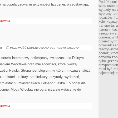
Podróż pocią
ę na popularyzowaniu aktywności fizycznej, przedstawiając
wielu osób p
wyjazdy na 
wyprawy, sm
rodziców. Ta
OROWANE
kolej kojarz
transportu, 
i zmian. Każ
innego świa
domem, w któ
przeróżnych 
doświadczeń 
JELENIA
026
MOŻLIWOŚĆ KOMENTOWANIA
ZOSTAŁA WYŁĄCZONA
rzeczywisto
GÓRA
podróż, któr
pozwala zoba
serwis internetowy poświęcony zwiedzaniu na Dolnym
tylko „przes
eniem Wrocławia oraz miejscowości, które tworzą
przypomnien
musi być st
zęści Polski. Strona jest blogiem, w którym można znaleźć
najcenniejs
 historii, kultury, architektury, przyrody, wydarzeń,
w miastach i miasteczkach Dolnego Śląska. To portal dla
adomie. Moda Wrocław nie ogranicza się wyłącznie do
…]
OROWANE