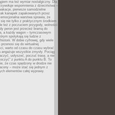
giem ma też wymiar nostalgiczny. Dla
rzywołuje wspomnienia z dzieciństwa –
wakacje, pierwsze samodzielne
ak kanapek zapakowanych przez
 emocjonalna warstwa sprawia, że
y się nie tylko z praktycznym środkiem
ale też z poczuciem przygody, wolności
dy peron jest przecież bramą do
ta, a każdy wagon – tymczasowym
rym spotykają się ludzie z
historii. W dobie cyfrowej, gdy wiele
przenosi się do wirtualnej
ści, warto od czasu do czasu wybrać
a angażuje wszystkie zmysły. Pociąg
czyć, usłyszeć, poczuć trasę, a nie
koczyć” z punktu A do punktu B. To
ie, że czas spędzony w drodze nie
racony – może stać się jednym z
zych elementów całej wyprawy.