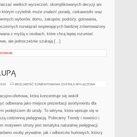
znaczać wielkich wyrzeczeń, skomplikowanych decyzji ani
 którym czytelnik może znaleźć porady, ciekawostki oraz
iennych wyborów, domu, zakupów, podróży, gotowania,
owoczesnych rozwiązań wspierających bardziej zrównoważony
towana z myślą o osobach, które chcą lepiej rozumieć
we, ale jednocześnie szukają […]
OROWANE
LUPĄ
SKŁADNIKI
 2026
MOŻLIWOŚĆ KOMENTOWANIA
ZOSTAŁA WYŁĄCZONA
POD
LUPĄ
macyjno-ofertowa, która koncentruje się wokół
 odbierana jako miejsce prezentacji asortymentu dla
nym podejściem do urody. To witryna, która wpisuje się w
szą codzienną pielęgnacją. Polecamy Trendy i nowości i
ym motywem strony jest tematyka naturalnej pielęgnacji.
równo osoby prywatne, jak i odbiorców hurtowych, którzy