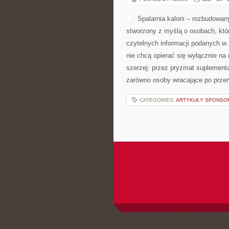
Spalarnia kalorii – rozbudowan
stworzony z myślą o osobach, któr
czytelnych informacji podanych w 
nie chcą opierać się wyłącznie na
szerzej: przez pryzmat suplementa
zarówno osoby wracające po przerw
CATEGORIES:
ARTYKUŁY SPONS