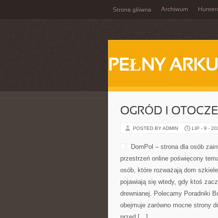
Archiwum
Hunter
Strona główna
PEŁNY ARKU
OGRÓD I OTOCZ
POSTED BY ADMIN
LIP - 9 - 2
DomPol – strona dla osób za
przestrzeń online poświęcony tem
osób, które rozważają dom szkiele
pojawiają się wtedy, gdy ktoś za
drewnianej. Polecamy Poradniki Bu
obejmuje zarówno mocne strony do
przed […]