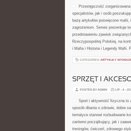
Przestępczość zorganizowana 
specjalistów, jak i osób poszukuj
bazę artykułów poświęcone mafii, 
zagrożeniom. Serwis prezentuje t
przedstawieniu zjawisk związanyc
Rzeczypospolitej Polskiej, na kon
i Mafia i Historia i Legendy Mafii.
CATEGORIES:
ARTYKUŁY SPONS
SPRZĘT I AKCES
POSTED BY ADMIN
LIP - 4 - 2
Sport i aktywność fizyczna to z
sposób dbania o zdrowie, dobre s
tematyce stanowi rozbudowane kom
zarówno początkujący, jak i zaaw
treningów, ćwiczeń, zdrowego styl