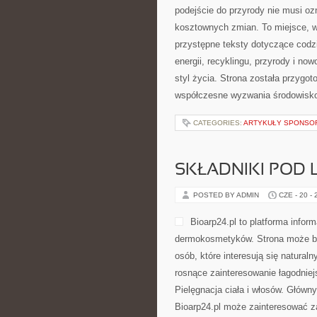
podejście do przyrody nie musi o
kosztownych zmian. To miejsce, w
przystępne teksty dotyczące codz
energii, recyklingu, przyrody i n
styl życia. Strona została przygo
współczesne wyzwania środowisko
CATEGORIES:
ARTYKUŁY SPONS
SKŁADNIKI POD 
POSTED BY ADMIN
CZE - 20 -
Bioarp24.pl to platforma infor
dermokosmetyków. Strona może być
osób, które interesują się natural
rosnące zainteresowanie łagodniej
Pielęgnacja ciała i włosów. Główn
Bioarp24.pl może zainteresować za