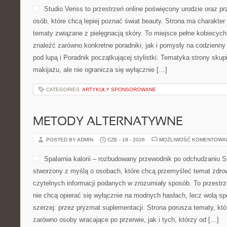
Studio Veriss to przestrzeń online poświęcony urodzie oraz 
osób, które chcą lepiej poznać świat beauty. Strona ma charakter 
tematy związane z pielęgnacją skóry. To miejsce pełne kobiecych
znaleźć zarówno konkretne poradniki, jak i pomysły na codzienn
pod lupą i Poradnik początkującej stylistki. Tematyka strony sku
makijażu, ale nie ogranicza się wyłącznie […]
CATEGORIES:
ARTYKUŁY SPONSOROWANE
METODY ALTERNATYWNE
POSTED BY ADMIN
CZE - 18 - 2026
MOŻLIWOŚĆ KOMENTOWA
Spalarnia kalorii – rozbudowany przewodnik po odchudzaniu Spa
stworzony z myślą o osobach, które chcą przemyśleć temat zdrow
czytelnych informacji podanych w zrozumiały sposób. To przestrze
nie chcą opierać się wyłącznie na modnych hasłach, lecz wolą sp
szerzej: przez pryzmat suplementacji. Strona porusza tematy, kt
zarówno osoby wracające po przerwie, jak i tych, którzy od […]