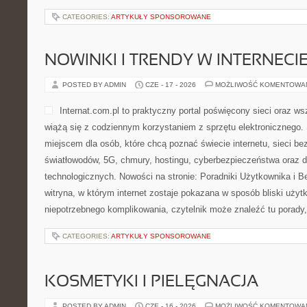
CATEGORIES:
ARTYKUŁY SPONSOROWANE
NOWINKI I TRENDY W INTERNECI
POSTED BY ADMIN
CZE - 17 - 2026
MOŻLIWOŚĆ KOMENTOWA
Internat.com.pl to praktyczny portal poświęcony sieci oraz w
wiążą się z codziennym korzystaniem z sprzętu elektronicznego
miejscem dla osób, które chcą poznać świecie internetu, sieci b
światłowodów, 5G, chmury, hostingu, cyberbezpieczeństwa oraz
technologicznych. Nowości na stronie: Poradniki Użytkownika i B
witryna, w którym internet zostaje pokazana w sposób bliski uży
niepotrzebnego komplikowania, czytelnik może znaleźć tu porady,
CATEGORIES:
ARTYKUŁY SPONSOROWANE
KOSMETYKI I PIELĘGNACJA
POSTED BY ADMIN
CZE - 16 - 2026
MOŻLIWOŚĆ KOMENTOWA