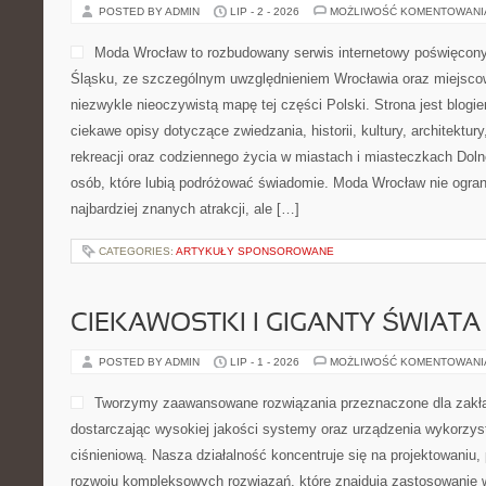
POSTED BY ADMIN
LIP - 2 - 2026
MOŻLIWOŚĆ KOMENTOWAN
Moda Wrocław to rozbudowany serwis internetowy poświęcon
Śląsku, ze szczególnym uwzględnieniem Wrocławia oraz miejscow
niezwykle nieoczywistą mapę tej części Polski. Strona jest blog
ciekawe opisy dotyczące zwiedzania, historii, kultury, architektur
rekreacji oraz codziennego życia w miastach i miasteczkach Dolne
osób, które lubią podróżować świadomie. Moda Wrocław nie ogran
najbardziej znanych atrakcji, ale […]
CATEGORIES:
ARTYKUŁY SPONSOROWANE
CIEKAWOSTKI I GIGANTY ŚWIATA
POSTED BY ADMIN
LIP - 1 - 2026
MOŻLIWOŚĆ KOMENTOWAN
Tworzymy zaawansowane rozwiązania przeznaczone dla zakł
dostarczając wysokiej jakości systemy oraz urządzenia wykorzys
ciśnieniową. Nasza działalność koncentruje się na projektowaniu, 
rozwoju kompleksowych rozwiązań, które znajdują zastosowanie w