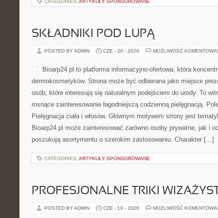
CATEGORIES:
ARTYKUŁY SPONSOROWANE
SKŁADNIKI POD LUPĄ
POSTED BY ADMIN
CZE - 20 - 2026
MOŻLIWOŚĆ KOMENTOWA
Bioarp24.pl to platforma informacyjno-ofertowa, która koncentr
dermokosmetyków. Strona może być odbierana jako miejsce preze
osób, które interesują się naturalnym podejściem do urody. To witr
rosnące zainteresowanie łagodniejszą codzienną pielęgnacją. Pol
Pielęgnacja ciała i włosów. Głównym motywem strony jest tematyka
Bioarp24.pl może zainteresować zarówno osoby prywatne, jak i o
poszukują asortymentu o szerokim zastosowaniu. Charakter […]
CATEGORIES:
ARTYKUŁY SPONSOROWANE
PROFESJONALNE TRIKI WIZAŻY
POSTED BY ADMIN
CZE - 19 - 2026
MOŻLIWOŚĆ KOMENTOWA