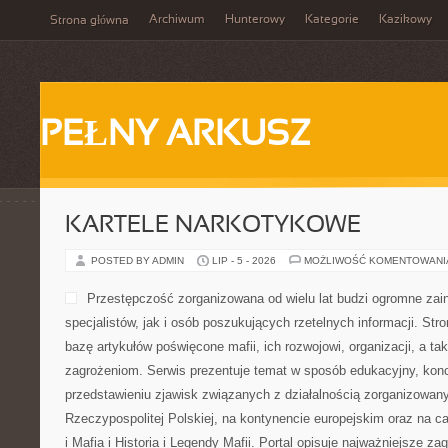
Archiwum
Hunterowy
Kategorie
Kazikowy
Strona główna
PEŁNY ARKUSZ
KARTELE NARKOTYKOWE
POSTED BY ADMIN
LIP - 5 - 2026
MOŻLIWOŚĆ KOMENTOWAN
Przestępczość zorganizowana od wielu lat budzi ogromne zai
specjalistów, jak i osób poszukujących rzetelnych informacji. St
bazę artykułów poświęcone mafii, ich rozwojowi, organizacji, a 
zagrożeniom. Serwis prezentuje temat w sposób edukacyjny, konc
przedstawieniu zjawisk związanych z działalnością zorganizowan
Rzeczypospolitej Polskiej, na kontynencie europejskim oraz na c
i Mafia i Historia i Legendy Mafii. Portal opisuje najważniejsze za