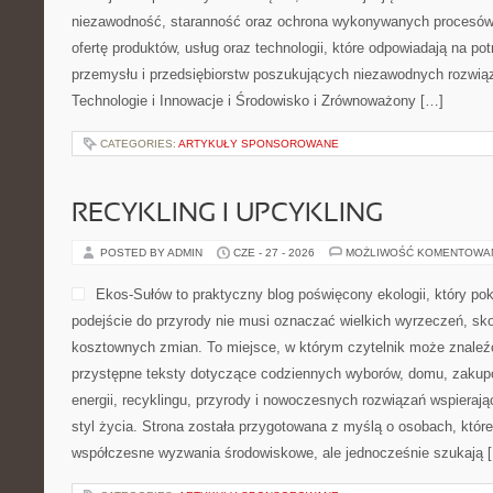
niezawodność, staranność oraz ochrona wykonywanych procesów.
ofertę produktów, usług oraz technologii, które odpowiadają na p
przemysłu i przedsiębiorstw poszukujących niezawodnych rozwi
Technologie i Innowacje i Środowisko i Zrównoważony […]
CATEGORIES:
ARTYKUŁY SPONSOROWANE
RECYKLING I UPCYKLING
POSTED BY ADMIN
CZE - 27 - 2026
MOŻLIWOŚĆ KOMENTOWA
Ekos-Sułów to praktyczny blog poświęcony ekologii, który po
podejście do przyrody nie musi oznaczać wielkich wyrzeczeń, sk
kosztownych zmian. To miejsce, w którym czytelnik może znaleźć
przystępne teksty dotyczące codziennych wyborów, domu, zakupó
energii, recyklingu, przyrody i nowoczesnych rozwiązań wspieraj
styl życia. Strona została przygotowana z myślą o osobach, które
współczesne wyzwania środowiskowe, ale jednocześnie szukają 