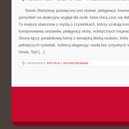
Serwis lifestylowy poświęcony jest stylowi, pielęgnacji, kos
pomysłom na atrakcyjny wygląd dla osób, które chcą czuć się dob
To miejsce stworzone z myślą o czytelnikach, którzy szukają ko
komponowania zestawów, pielęgnacji skóry, estetycznych inspirac
Strona łączy poradnikową formę z tematyką bliską osobom, które 
pełniejszych sylwetek, kobiecą elegancją i urodą bez sztywnyc
Uroda, Styl […]
CATEGORIES:
ARTYKUŁY SPONSOROWANE