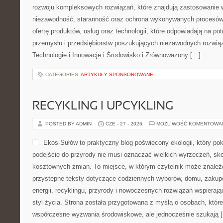
rozwoju kompleksowych rozwiązań, które znajdują zastosowanie w
niezawodność, staranność oraz ochrona wykonywanych procesów.
ofertę produktów, usług oraz technologii, które odpowiadają na p
przemysłu i przedsiębiorstw poszukujących niezawodnych rozwi
Technologie i Innowacje i Środowisko i Zrównoważony […]
CATEGORIES:
ARTYKUŁY SPONSOROWANE
RECYKLING I UPCYKLING
POSTED BY ADMIN
CZE - 27 - 2026
MOŻLIWOŚĆ KOMENTOWA
Ekos-Sułów to praktyczny blog poświęcony ekologii, który po
podejście do przyrody nie musi oznaczać wielkich wyrzeczeń, sk
kosztownych zmian. To miejsce, w którym czytelnik może znaleźć
przystępne teksty dotyczące codziennych wyborów, domu, zakupó
energii, recyklingu, przyrody i nowoczesnych rozwiązań wspieraj
styl życia. Strona została przygotowana z myślą o osobach, które
współczesne wyzwania środowiskowe, ale jednocześnie szukają 