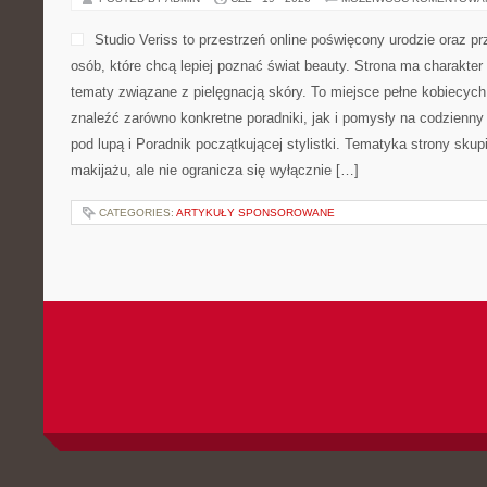
Studio Veriss to przestrzeń online poświęcony urodzie oraz 
osób, które chcą lepiej poznać świat beauty. Strona ma charakter 
tematy związane z pielęgnacją skóry. To miejsce pełne kobiecych
znaleźć zarówno konkretne poradniki, jak i pomysły na codzienn
pod lupą i Poradnik początkującej stylistki. Tematyka strony sku
makijażu, ale nie ogranicza się wyłącznie […]
CATEGORIES:
ARTYKUŁY SPONSOROWANE