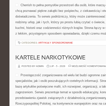
Cherrish to pełna pomysłów przestrzeń dla osób, które marzą 
chcą poznawać piękne zakątki bez pośpiechu, z ciekawością i ot
doświadczenia. To serwis podróżniczy, który może zainteresować
rodzinny urlop, jak i tych, którzy po prostu lubią czytać o świecie,
kuchni, historii oraz codzienności różnych krajów. Strona łączy w 
z lekkim, przystępnym sposobem opowiadania, dzięki czemu moż
CATEGORIES:
ARTYKUŁY SPONSOROWANE
KARTELE NARKOTYKOWE
POSTED BY ADMIN
LIP - 5 - 2026
MOŻLIWOŚĆ KOMENTOWAN
Przestępczość zorganizowana od wielu lat budzi ogromne zai
specjalistów, jak i osób poszukujących rzetelnych informacji. St
bazę artykułów poświęcone mafii, ich rozwojowi, organizacji, a 
zagrożeniom. Serwis prezentuje temat w sposób edukacyjny, konc
przedstawieniu zjawisk związanych z działalnością zorganizowan
Rzeczypospolitej Polskiej, na kontynencie europejskim oraz na c