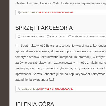
i Mafia i Historia i Legendy Mafii. Portal opisuje najważniejsze za
CATEGORIES:
ARTYKUŁY SPONSOROWANE
SPRZĘT I AKCESORIA
POSTED BY ADMIN
LIP - 4 - 2026
MOŻLIWOŚĆ KOMENTOWAN
Sport i aktywność fizyczna to znacznie więcej niż tylko regula
sposób dbania o zdrowie, dobre samopoczucie oraz codzienną ene
tematyce stanowi rozbudowane kompendium informacji, w którym 
zarówno początkujący, jak i zaawansowany – może znaleźć warto
treningów, ćwiczeń, zdrowego stylu życia, odżywiania oraz świad
sprawności. Serwis koncentruje się na popularyzowaniu aktywnośc
zagadnienia związane z […]
CATEGORIES:
ARTYKUŁY SPONSOROWANE
JELENIA GÓRA