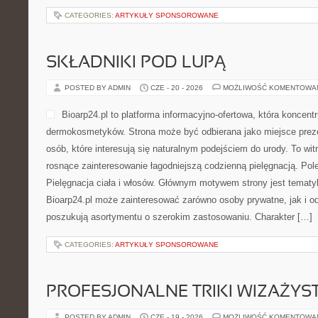
CATEGORIES:
ARTYKUŁY SPONSOROWANE
SKŁADNIKI POD LUPĄ
POSTED BY ADMIN
CZE - 20 - 2026
MOŻLIWOŚĆ KOMENTOWA
Bioarp24.pl to platforma informacyjno-ofertowa, która koncentr
dermokosmetyków. Strona może być odbierana jako miejsce preze
osób, które interesują się naturalnym podejściem do urody. To witr
rosnące zainteresowanie łagodniejszą codzienną pielęgnacją. Pol
Pielęgnacja ciała i włosów. Głównym motywem strony jest tematyka
Bioarp24.pl może zainteresować zarówno osoby prywatne, jak i o
poszukują asortymentu o szerokim zastosowaniu. Charakter […]
CATEGORIES:
ARTYKUŁY SPONSOROWANE
PROFESJONALNE TRIKI WIZAŻY
POSTED BY ADMIN
CZE - 19 - 2026
MOŻLIWOŚĆ KOMENTOWA