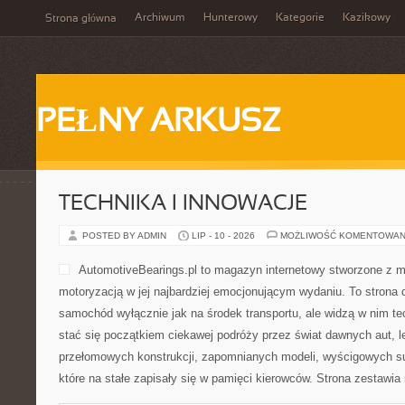
Archiwum
Hunterowy
Kategorie
Kazikowy
Strona główna
PEŁNY ARKUSZ
TECHNIKA I INNOWACJE
POSTED BY ADMIN
LIP - 10 - 2026
MOŻLIWOŚĆ KOMENTOWAN
AutomotiveBearings.pl to magazyn internetowy stworzone z m
motoryzacją w jej najbardziej emocjonującym wydaniu. To strona d
samochód wyłącznie jak na środek transportu, ale widzą w nim t
stać się początkiem ciekawej podróży przez świat dawnych aut, 
przełomowych konstrukcji, zapomnianych modeli, wyścigowych 
które na stałe zapisały się w pamięci kierowców. Strona zestawia