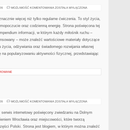
SPRZĘT
026
MOŻLIWOŚĆ KOMENTOWANIA
ZOSTAŁA WYŁĄCZONA
I
AKCESORIA
nacznie więcej niż tylko regularne ćwiczenia. To styl życia,
amopoczucie oraz codzienną energię. Strona poświęcona tej
pendium informacji, w którym każdy miłośnik ruchu –
ansowany – może znaleźć wartościowe materiały dotyczące
u życia, odżywiania oraz świadomego rozwijania własnej
ę na popularyzowaniu aktywności fizycznej, przedstawiając
OROWANE
JELENIA
026
MOŻLIWOŚĆ KOMENTOWANIA
ZOSTAŁA WYŁĄCZONA
GÓRA
serwis internetowy poświęcony zwiedzaniu na Dolnym
eniem Wrocławia oraz miejscowości, które tworzą
zęści Polski. Strona jest blogiem, w którym można znaleźć