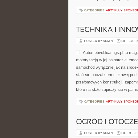
CATEGORIES:
ARTYKUŁY SPONS
TECHNIKA I INN
POSTED BY ADMIN
LIP - 10 - 
AutomotiveBearings.pl to maga
motoryzacją w jej najbardziej emoc
samochód wyłącznie jak na środek
stać się początkiem ciekawej pod
przełomowych konstrukcji, zapom
które na stałe zapisały się w pam
CATEGORIES:
ARTYKUŁY SPONS
OGRÓD I OTOCZ
POSTED BY ADMIN
LIP - 9 - 2