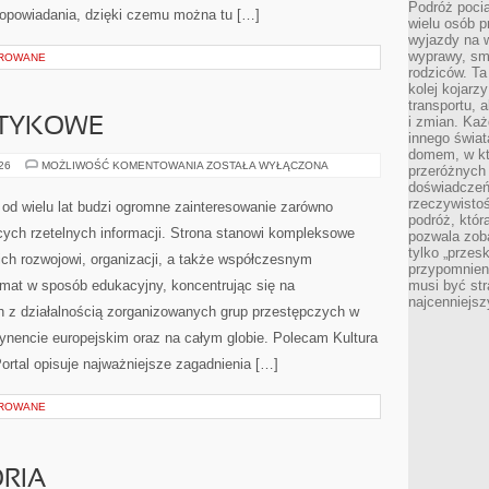
Podróż pocią
opowiadania, dzięki czemu można tu […]
wielu osób p
wyjazdy na 
wyprawy, sm
OROWANE
rodziców. Ta
kolej kojarz
transportu, 
i zmian. Każ
OTYKOWE
innego świa
domem, w któ
KARTELE
026
MOŻLIWOŚĆ KOMENTOWANIA
ZOSTAŁA WYŁĄCZONA
przeróżnych 
NARKOTYKOWE
doświadczeń 
rzeczywisto
od wielu lat budzi ogromne zainteresowanie zarówno
podróż, któr
ących rzetelnych informacji. Strona stanowi kompleksowe
pozwala zoba
tylko „przes
ich rozwojowi, organizacji, a także współczesnym
przypomnien
emat w sposób edukacyjny, koncentrując się na
musi być st
najcenniejs
h z działalnością zorganizowanych grup przestępczych w
tynencie europejskim oraz na całym globie. Polecam Kultura
 Portal opisuje najważniejsze zagadnienia […]
OROWANE
ORIA