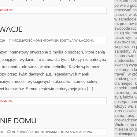
miejsca par
po wielu god
pracować na 
OROWANE
patrzeć w ok
w samolocie,
rozprostować
swoboda ruch
OWACJE
czują się mn
także wymiar
TECHNIKA
2026
MOŻLIWOŚĆ KOMENTOWANIA
ZOSTAŁA WYŁĄCZONA
elektryczne,
I
węglowy na 
INNOWACJE
samoloty. W
zyn internetowy stworzone z myślą o osobach, które cenią
zastanawia 
jonującym wydaniu. To strona dla tych, którzy nie patrzą na
środowisko, 
kwestią wyg
 transportu, ale widzą w nim technikę. Każdy wpis może
niektórych k
róży przez świat dawnych aut, legendarnych marek,
travel”, w k
rzadziej, al
nianych modeli, wyścigowych sukcesów i samochodów,
dla miejsc, 
aspektu spo
ięci kierowców. Strona zestawia motoryzację jako […]
rozmowę, usł
żyją ludzie 
OROWANE
sprzyja spo
włożyć waliz
ktoś opowiad
samą trasę. 
doświadczym
ENIE DOMU
Wiele osób o
miejsce do p
OGRÓD
026
MOŻLIWOŚĆ KOMENTOWANIA
ZOSTAŁA WYŁĄCZONA
zmieniający 
I