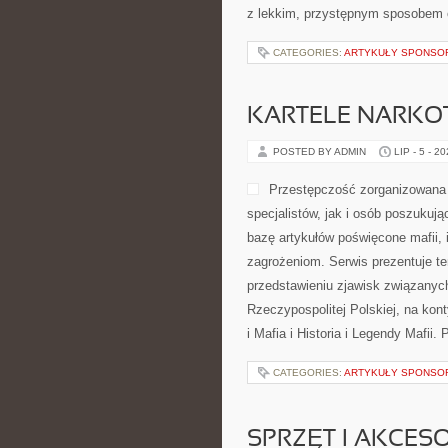
z lekkim, przystępnym sposobem 
CATEGORIES:
ARTYKUŁY SPONS
KARTELE NARK
POSTED BY ADMIN
LIP - 5 - 2
Przestępczość zorganizowana 
specjalistów, jak i osób poszukuj
bazę artykułów poświęcone mafii, 
zagrożeniom. Serwis prezentuje t
przedstawieniu zjawisk związanyc
Rzeczypospolitej Polskiej, na kon
i Mafia i Historia i Legendy Mafii.
CATEGORIES:
ARTYKUŁY SPONS
SPRZĘT I AKCES