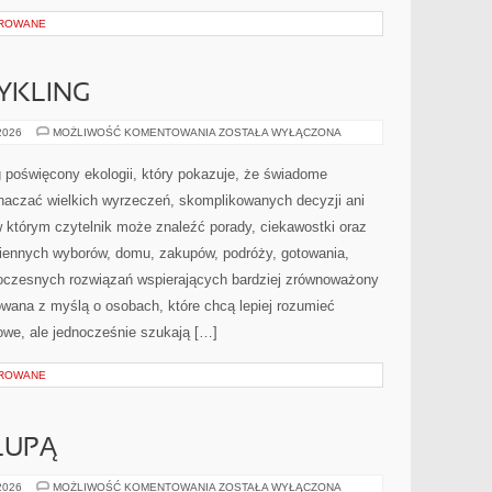
OROWANE
CYKLING
RECYKLING
 2026
MOŻLIWOŚĆ KOMENTOWANIA
ZOSTAŁA WYŁĄCZONA
I
UPCYKLING
 poświęcony ekologii, który pokazuje, że świadome
znaczać wielkich wyrzeczeń, skomplikowanych decyzji ani
 którym czytelnik może znaleźć porady, ciekawostki oraz
iennych wyborów, domu, zakupów, podróży, gotowania,
owoczesnych rozwiązań wspierających bardziej zrównoważony
towana z myślą o osobach, które chcą lepiej rozumieć
we, ale jednocześnie szukają […]
OROWANE
LUPĄ
SKŁADNIKI
 2026
MOŻLIWOŚĆ KOMENTOWANIA
ZOSTAŁA WYŁĄCZONA