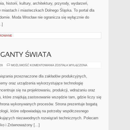
 historii, kultury, architektury, przyrody, wydarzeń,
w miastach i miasteczkach Dolnego Śląska. To portal dla
adomie. Moda Wrocław nie ogranicza się wyłącznie do
…]
OROWANE
GIGANTY ŚWIATA
CIEKAWOSTKI
026
MOŻLIWOŚĆ KOMENTOWANIA
ZOSTAŁA WYŁĄCZONA
I
GIGANTY
ŚWIATA
ązania przeznaczone dla zakładów produkcyjnych,
temy oraz urządzenia wykorzystujące technologię
centruje się na projektowaniu, produkcji, wdrażaniu oraz
 które znajdują zastosowanie wszędzie tam, gdzie liczy się
chrona wykonywanych procesów. Strona prezentuje bogatą
nologii, które odpowiadają na potrzeby współczesnego
ukujących niezawodnych rozwiązań technicznych. Polecam
isko i Zrównoważony […]