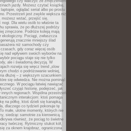
kingowego czy walczyć ze zmęczeniem
zinach jazdy. Możesz czytać książkę,
laptopie, oglądać serial albo po prostu
no. Przestrzeń jest zwykle większa niż
 możesz wstać, przejść się,
 nogi. Dla wielu osób to właśnie ta
u sprawia, że po dłuższej podróży
iej zmęczone. Podróże koleją mają
 ekologiczny. Pociągi, zwłaszcza
 generują znacznie mniejszy ślad
pasażera niż samochody czy
 czasach, gdy coraz więcej osób
się nad wpływem swoich wyborów na
wybór pociągu staje się nie tylko
ody, ale i świadomą decyzją. W
rajach rozwija się wręcz trend „slow
tórym chodzi o podróżowanie wolniej,
e na dłużej – z większym szacunkiem
które się odwiedza. Nie można pominąć
łecznego. W pociągu łatwiej nawiązać
yszeć czyjąś historię, podejrzeć, jak
w innych regionach. Wspólna przestrzeń
ntanicznym interakcjom: ktoś pomaga
kę na półkę, ktoś dzieli się kanapką,
a, dlaczego co tydzień pokonuje tę
To małe, ulotne momenty, których nie
y, siedząc samotnie za kierownicą.
dkrywa również, że pociąg to świetne
racy twórczej. Rytmiczny stukot kół,
się za oknem krajobraz, ograniczona