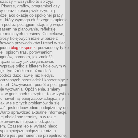
aszaczy – wszystko to sprzyja
. Pisarze, graficy, programiści czy
cy coraz częściej wykorzystują
óże jako okazję do spokojnej pracy
em, który wymaga dłuższego skupienia.
ch podróż pociągiem staje się wręcz
zasem na planowanie, refleksję,
e minionych miesięcy. Co ciekawe,
róży kolejowych idzie w parze z
rowych przewodników i treści w sieci.
ejeden
blog ekspercki
poświęcony tylko
ei: opisom tras, porównaniom
agonów, poradom, jak znaleźć
łączenia czy jak zorganizować
wyprawę tylko z biletem kolejowym w
ięki tym źródłom można dziś
odróż dużo łatwiej niż kiedyś,
potrzebnych przesiadek i korzystając z
 ofert. Oczywiście, podróże pociągiem
oje wyzwania. Opóźnienia, zmiany
łok w godzinach szczytu – to wszystko
uć nawet najlepiej zapowiadającą się
ak wiele z tych problemów da się
ać, jeśli odpowiednio podejdziemy do
Warto sprawdzać aktualne informacje,
ej obciążone terminy, a w razie
rezerwować miejsce siedzące z
em. Czasem lepiej wybrać nieco
 spokojniejsze połączenie niż to
które jest permanentnie przepełnione.