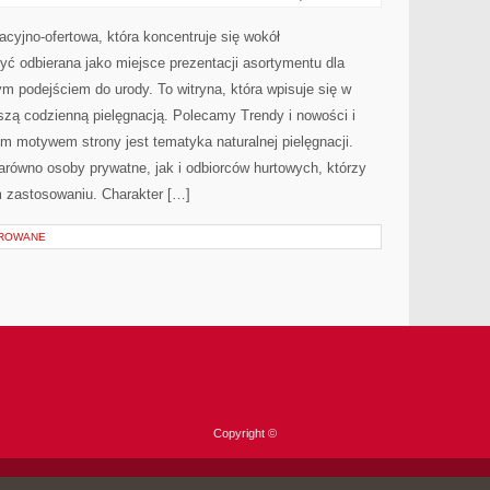
POD
LUPĄ
macyjno-ofertowa, która koncentruje się wokół
 odbierana jako miejsce prezentacji asortymentu dla
nym podejściem do urody. To witryna, która wpisuje się w
szą codzienną pielęgnacją. Polecamy Trendy i nowości i
ym motywem strony jest tematyka naturalnej pielęgnacji.
równo osoby prywatne, jak i odbiorców hurtowych, którzy
 zastosowaniu. Charakter […]
OROWANE
Copyright ©