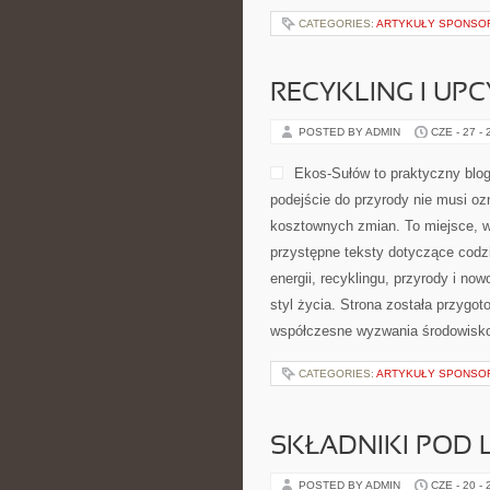
CATEGORIES:
ARTYKUŁY SPONS
RECYKLING I UP
POSTED BY ADMIN
CZE - 27 -
Ekos-Sułów to praktyczny blog
podejście do przyrody nie musi o
kosztownych zmian. To miejsce, w
przystępne teksty dotyczące codz
energii, recyklingu, przyrody i n
styl życia. Strona została przygo
współczesne wyzwania środowisko
CATEGORIES:
ARTYKUŁY SPONS
SKŁADNIKI POD 
POSTED BY ADMIN
CZE - 20 -