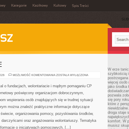
owy
Kategorie
Kazikowy
Kultowy
Spis Treści
SUB
SZ
E
W erze tanic
szybkością 
PRAWO
2026
MOŻLIWOŚĆ KOMENTOWANIA
ZOSTAŁA WYŁĄCZONA
postrzegana 
I
FINANSE
więcej osób 
al o fundacjach, wolontariacie i mądrym pomaganiu CP
jako środka 
doświadczan
ternetowy poświęcony organizacjom dobroczynnym,
pozwala zob
się pory rok
om wspierania osób znajdujących się w trudnej sytuacji
które z pers
którym można znaleźć praktyczne informacje dotyczące
niewidzialne
droga staje 
na świecie, organizowania pomocy, pozyskiwania środków,
największych
z darczyńcami oraz angażowania wolontariuszy. Tematyka
komfort. W 
musisz skup
nformacje o inicjatywach pomocowych, […]