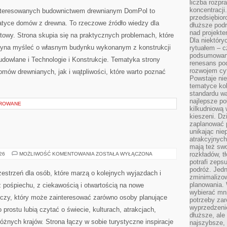
liczba rozpr
OTOCZENIE
DOMU
koncentracji
interesowanych budownictwem drewnianym DomPol to
przedsiębior
atyce domów z drewna. To rzeczowe źródło wiedzy dla
dłuższe podr
nad projekt
towy. Strona skupia się na praktycznych problemach, które
Dla niektóry
czyna myśleć o własnym budynku wykonanym z konstrukcji
rytuałem – c
podsumowani
dowlane i Technologie i Konstrukcje. Tematyka strony
renesans pod
rozwojem cyf
mów drewnianych, jak i wątpliwości, które warto poznać
Powstaje ni
tematyce kol
standardu w
najlepsze po
OROWANE
kilkudniową 
kieszeni. Dz
zaplanować p
unikając nie
atrakcyjnych
mają też sw
INDIE
rozkładów, t
026
MOŻLIWOŚĆ KOMENTOWANIA
ZOSTAŁA WYŁĄCZONA
potrafi zeps
podróż. Jedn
zestrzeń dla osób, które marzą o kolejnych wyjazdach i
zminimalizow
planowania. 
 pośpiechu, z ciekawością i otwartością na nowe
wybierać mni
iczy, który może zainteresować zarówno osoby planujące
potrzeby za
wyprzedzeni
po prostu lubią czytać o świecie, kulturach, atrakcjach,
dłuższe, ale
 różnych krajów. Strona łączy w sobie turystyczne inspiracje
najszybsze, 