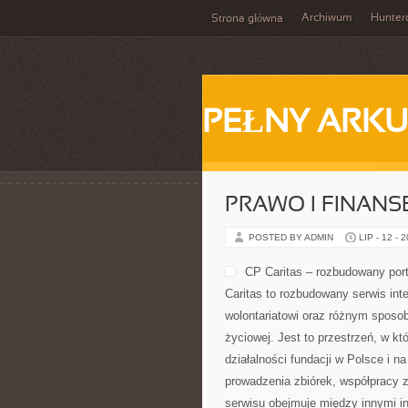
Archiwum
Hunter
Strona główna
PEŁNY ARKU
PRAWO I FINANS
POSTED BY ADMIN
LIP - 12 - 
CP Caritas – rozbudowany port
Caritas to rozbudowany serwis in
wolontariatowi oraz różnym sposob
życiowej. Jest to przestrzeń, w 
działalności fundacji w Polsce i 
prowadzenia zbiórek, współpracy 
serwisu obejmuje między innymi i