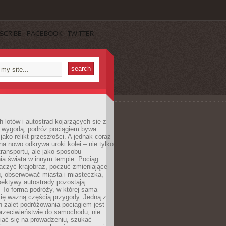
SCRIBE
FACEBOOK
TWITTER
h lotów i autostrad kojarzących się z
i wygodą, podróż pociągiem bywa
jako relikt przeszłości. A jednak coraz
na nowo odkrywa uroki kolei – nie tylko
transportu, ale jako sposobu
ia świata w innym tempie. Pociąg
aczyć krajobraz, poczuć zmieniające
u, obserwować miasta i miasteczka,
pektywy autostrady pozostają
. To forma podróży, w której sama
się ważną częścią przygody. Jedną z
 zalet podróżowania pociągiem jest
przeciwieństwie do samochodu, nie
iać się na prowadzeniu, szukać