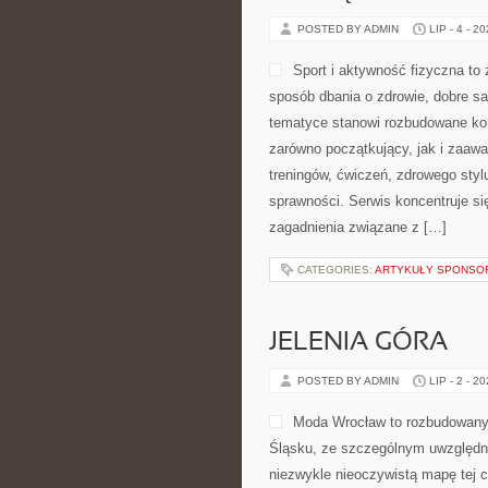
POSTED BY ADMIN
LIP - 4 - 2
Sport i aktywność fizyczna to z
sposób dbania o zdrowie, dobre s
tematyce stanowi rozbudowane kom
zarówno początkujący, jak i zaaw
treningów, ćwiczeń, zdrowego styl
sprawności. Serwis koncentruje si
zagadnienia związane z […]
CATEGORIES:
ARTYKUŁY SPONS
JELENIA GÓRA
POSTED BY ADMIN
LIP - 2 - 2
Moda Wrocław to rozbudowany 
Śląsku, ze szczególnym uwzględni
niezwykle nieoczywistą mapę tej c