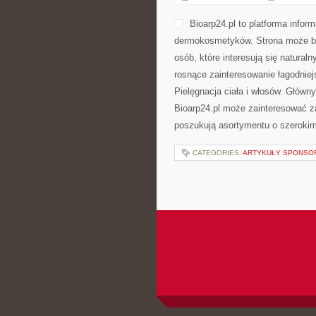
Bioarp24.pl to platforma infor
dermokosmetyków. Strona może być
osób, które interesują się natural
rosnące zainteresowanie łagodniej
Pielęgnacja ciała i włosów. Główn
Bioarp24.pl może zainteresować za
poszukują asortymentu o szerokim
CATEGORIES:
ARTYKUŁY SPONS