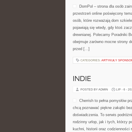
DomPol – strona dla osób za
przestrzeń online poświęcony tem
osób, które rozważają dom szkiele
pojawiają się wtedy, gdy ktoś za
drewnianej. Polecamy Poradniki Bu
obejmuje zarówno mocne strony do
przed […]
CATEGORIES:
ARTYKUŁY SPONS
INDIE
POSTED BY ADMIN
LIP - 6 - 2
Cherrish to pełna pomysłów pr
chcą poznawać piękne zakątki bez
doświadczenia. To serwis podróżn
rodzinny urlop, jak i tych, którzy 
kuchni, historii oraz codzienności