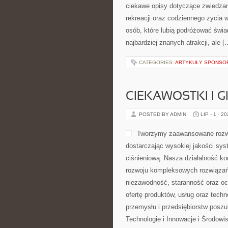
ciekawe opisy dotyczące zwiedzania,
rekreacji oraz codziennego życia 
osób, które lubią podróżować świ
najbardziej znanych atrakcji, ale [
CATEGORIES:
ARTYKUŁY SPONS
CIEKAWOSTKI I 
POSTED BY ADMIN
LIP - 1 - 2
Tworzymy zaawansowane rozwi
dostarczając wysokiej jakości sys
ciśnieniową. Nasza działalność kon
rozwoju kompleksowych rozwiązań,
niezawodność, staranność oraz o
ofertę produktów, usług oraz tech
przemysłu i przedsiębiorstw posz
Technologie i Innowacje i Środow