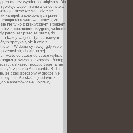
giem ma też wymiar nostalgiczny. Dla
rzywołuje wspomnienia z dzieciństwa –
wakacje, pierwsze samodzielne
ak kanapek zapakowanych przez
 emocjonalna warstwa sprawia, że
y się nie tylko z praktycznym środkiem
ale też z poczuciem przygody, wolności
dy peron jest przecież bramą do
ta, a każdy wagon – tymczasowym
rym spotykają się ludzie z
historii. W dobie cyfrowej, gdy wiele
przenosi się do wirtualnej
ści, warto od czasu do czasu wybrać
a angażuje wszystkie zmysły. Pociąg
czyć, usłyszeć, poczuć trasę, a nie
koczyć” z punktu A do punktu B. To
ie, że czas spędzony w drodze nie
racony – może stać się jednym z
zych elementów całej wyprawy.