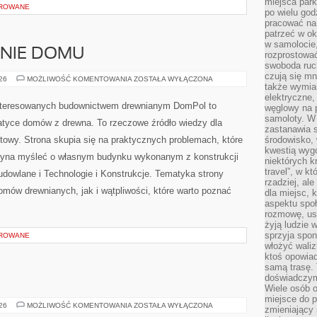
miejsca par
OROWANE
po wielu god
pracować na 
patrzeć w ok
w samolocie,
ENIE DOMU
rozprostować
swoboda ruch
czują się mn
OGRÓD
026
MOŻLIWOŚĆ KOMENTOWANIA
ZOSTAŁA WYŁĄCZONA
także wymiar
I
OTOCZENIE
elektryczne,
DOMU
interesowanych budownictwem drewnianym DomPol to
węglowy na 
samoloty. W
atyce domów z drewna. To rzeczowe źródło wiedzy dla
zastanawia 
towy. Strona skupia się na praktycznych problemach, które
środowisko, 
kwestią wyg
czyna myśleć o własnym budynku wykonanym z konstrukcji
niektórych k
travel”, w k
dowlane i Technologie i Konstrukcje. Tematyka strony
rzadziej, al
mów drewnianych, jak i wątpliwości, które warto poznać
dla miejsc, 
aspektu spo
rozmowę, usł
żyją ludzie 
sprzyja spo
OROWANE
włożyć waliz
ktoś opowiad
samą trasę. 
doświadczym
Wiele osób o
miejsce do p
INDIE
026
MOŻLIWOŚĆ KOMENTOWANIA
ZOSTAŁA WYŁĄCZONA
zmieniający 