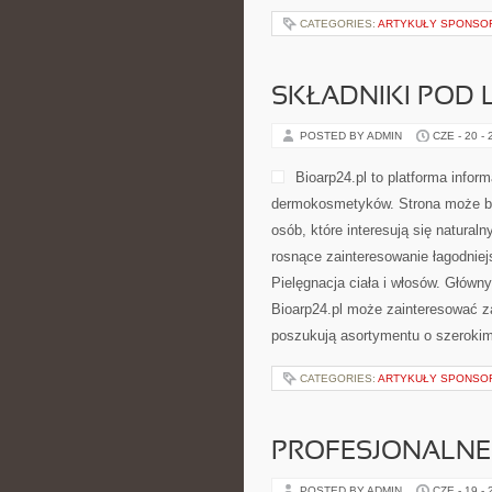
CATEGORIES:
ARTYKUŁY SPONS
SKŁADNIKI POD 
POSTED BY ADMIN
CZE - 20 -
Bioarp24.pl to platforma infor
dermokosmetyków. Strona może być
osób, które interesują się natural
rosnące zainteresowanie łagodniej
Pielęgnacja ciała i włosów. Główn
Bioarp24.pl może zainteresować za
poszukują asortymentu o szerokim
CATEGORIES:
ARTYKUŁY SPONS
PROFESJONALNE 
POSTED BY ADMIN
CZE - 19 -