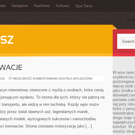
owy
Kategorie
Kazikowy
Kultowy
Spis Treści
SUB
SZ
OWACJE
W erze tanic
szybkością 
TECHNIKA
2026
MOŻLIWOŚĆ KOMENTOWANIA
ZOSTAŁA WYŁĄCZONA
postrzegana 
I
INNOWACJE
więcej osób 
zyn internetowy stworzone z myślą o osobach, które cenią
jako środka 
doświadczan
jonującym wydaniu. To strona dla tych, którzy nie patrzą na
pozwala zob
się pory rok
 transportu, ale widzą w nim technikę. Każdy wpis może
które z pers
róży przez świat dawnych aut, legendarnych marek,
niewidzialne
droga staje 
nianych modeli, wyścigowych sukcesów i samochodów,
największych
ięci kierowców. Strona zestawia motoryzację jako […]
komfort. W 
musisz skup