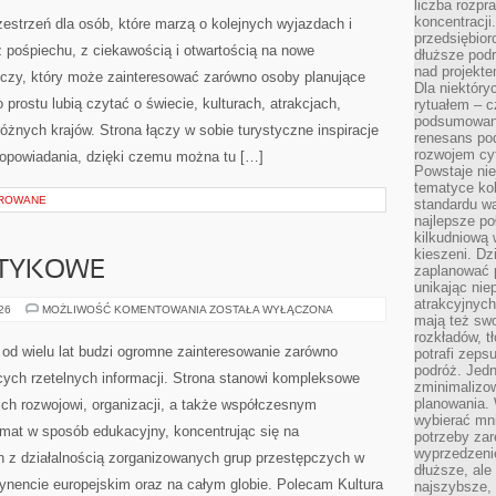
liczba rozpr
koncentracji
zestrzeń dla osób, które marzą o kolejnych wyjazdach i
przedsiębior
 pośpiechu, z ciekawością i otwartością na nowe
dłuższe podr
nad projekt
iczy, który może zainteresować zarówno osoby planujące
Dla niektóry
po prostu lubią czytać o świecie, kulturach, atrakcjach,
rytuałem – c
podsumowani
 różnych krajów. Strona łączy w sobie turystyczne inspiracje
renesans pod
rozwojem cyf
opowiadania, dzięki czemu można tu […]
Powstaje ni
tematyce kol
OROWANE
standardu w
najlepsze po
kilkudniową 
kieszeni. Dz
OTYKOWE
zaplanować p
unikając nie
atrakcyjnych
KARTELE
026
MOŻLIWOŚĆ KOMENTOWANIA
ZOSTAŁA WYŁĄCZONA
mają też sw
NARKOTYKOWE
rozkładów, t
od wielu lat budzi ogromne zainteresowanie zarówno
potrafi zeps
podróż. Jedn
ących rzetelnych informacji. Strona stanowi kompleksowe
zminimalizow
planowania. 
ich rozwojowi, organizacji, a także współczesnym
wybierać mni
emat w sposób edukacyjny, koncentrując się na
potrzeby za
wyprzedzeni
h z działalnością zorganizowanych grup przestępczych w
dłuższe, ale
tynencie europejskim oraz na całym globie. Polecam Kultura
najszybsze, 