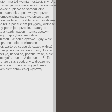
giem ma też wymiar nostalgiczny. Dla
rzywołuje wspomnienia z dzieciństwa –
wakacje, pierwsze samodzielne
ak kanapek zapakowanych przez
 emocjonalna warstwa sprawia, że
y się nie tylko z praktycznym środkiem
ale też z poczuciem przygody, wolności
dy peron jest przecież bramą do
ta, a każdy wagon – tymczasowym
rym spotykają się ludzie z
historii. W dobie cyfrowej, gdy wiele
przenosi się do wirtualnej
ści, warto od czasu do czasu wybrać
a angażuje wszystkie zmysły. Pociąg
czyć, usłyszeć, poczuć trasę, a nie
koczyć” z punktu A do punktu B. To
ie, że czas spędzony w drodze nie
racony – może stać się jednym z
zych elementów całej wyprawy.