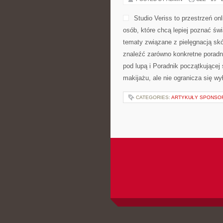
Studio Veriss to przestrzeń o
osób, które chcą lepiej poznać świ
tematy związane z pielęgnacją skó
znaleźć zarówno konkretne poradn
pod lupą i Poradnik początkującej
makijażu, ale nie ogranicza się wy
CATEGORIES:
ARTYKUŁY SPONS