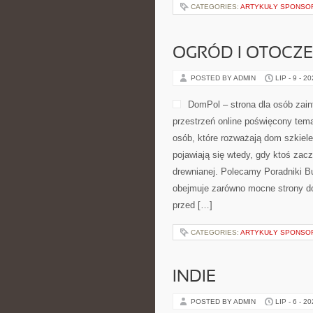
CATEGORIES:
ARTYKUŁY SPONS
OGRÓD I OTOCZ
POSTED BY ADMIN
LIP - 9 - 2
DomPol – strona dla osób za
przestrzeń online poświęcony tem
osób, które rozważają dom szkiele
pojawiają się wtedy, gdy ktoś za
drewnianej. Polecamy Poradniki Bu
obejmuje zarówno mocne strony do
przed […]
CATEGORIES:
ARTYKUŁY SPONS
INDIE
POSTED BY ADMIN
LIP - 6 - 2