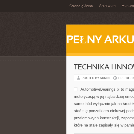
Archiwum
Hunter
Strona główna
PEŁNY ARKU
TECHNIKA I INN
POSTED BY ADMIN
LIP - 10 - 
AutomotiveBearings.pl to maga
motoryzacją w jej najbardziej emoc
samochód wyłącznie jak na środek
stać się początkiem ciekawej pod
przełomowych konstrukcji, zapom
które na stałe zapisały się w pam