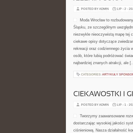
POSTED BY ADMIN
LIP - 2 - 2
Moda Wrocław to rozbudowany 
Śląsku, ze szczególnym uwzględni
niezwykle nieoczywistą mapę tej c
ciekawe opisy dotyczące zwiedzania,
rekreacji oraz codziennego życia 
osób, które lubią podróżować świ
najbardziej znanych atrakcji, ale [
CATEGORIES:
ARTYKUŁY SPONS
CIEKAWOSTKI I 
POSTED BY ADMIN
LIP - 1 - 2
Tworzymy zaawansowane rozwi
dostarczając wysokiej jakości sys
ciśnieniową. Nasza działalność kon