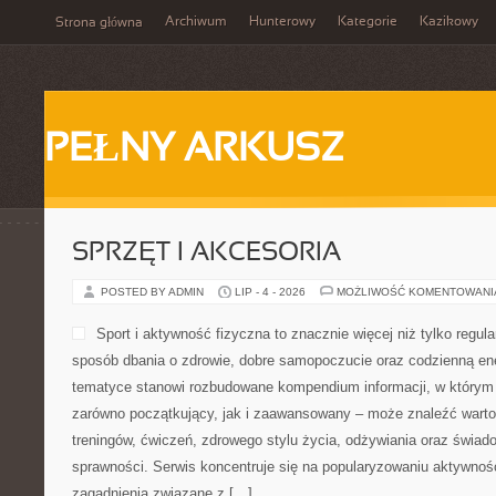
Archiwum
Hunterowy
Kategorie
Kazikowy
Strona główna
PEŁNY ARKUSZ
SPRZĘT I AKCESORIA
POSTED BY ADMIN
LIP - 4 - 2026
MOŻLIWOŚĆ KOMENTOWAN
Sport i aktywność fizyczna to znacznie więcej niż tylko regula
sposób dbania o zdrowie, dobre samopoczucie oraz codzienną ene
tematyce stanowi rozbudowane kompendium informacji, w którym 
zarówno początkujący, jak i zaawansowany – może znaleźć warto
treningów, ćwiczeń, zdrowego stylu życia, odżywiania oraz świad
sprawności. Serwis koncentruje się na popularyzowaniu aktywnośc
zagadnienia związane z […]