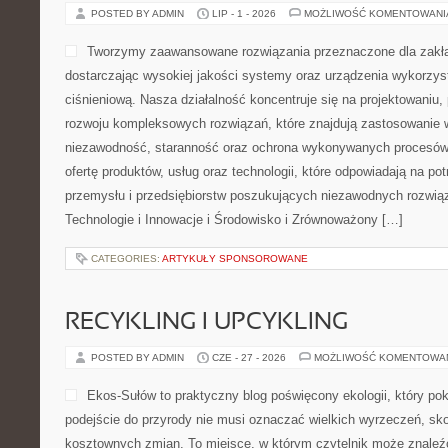
POSTED BY ADMIN
LIP - 1 - 2026
MOŻLIWOŚĆ KOMENTOWAN
Tworzymy zaawansowane rozwiązania przeznaczone dla zakł
dostarczając wysokiej jakości systemy oraz urządzenia wykorzys
ciśnieniową. Nasza działalność koncentruje się na projektowaniu, 
rozwoju kompleksowych rozwiązań, które znajdują zastosowanie w
niezawodność, staranność oraz ochrona wykonywanych procesów.
ofertę produktów, usług oraz technologii, które odpowiadają na p
przemysłu i przedsiębiorstw poszukujących niezawodnych rozwi
Technologie i Innowacje i Środowisko i Zrównoważony […]
CATEGORIES:
ARTYKUŁY SPONSOROWANE
RECYKLING I UPCYKLING
POSTED BY ADMIN
CZE - 27 - 2026
MOŻLIWOŚĆ KOMENTOWA
Ekos-Sułów to praktyczny blog poświęcony ekologii, który po
podejście do przyrody nie musi oznaczać wielkich wyrzeczeń, sk
kosztownych zmian. To miejsce, w którym czytelnik może znaleźć