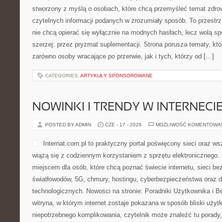
stworzony z myślą o osobach, które chcą przemyśleć temat zdrow
czytelnych informacji podanych w zrozumiały sposób. To przestrze
nie chcą opierać się wyłącznie na modnych hasłach, lecz wolą sp
szerzej: przez pryzmat suplementacji. Strona porusza tematy, kt
zarówno osoby wracające po przerwie, jak i tych, którzy od […]
CATEGORIES:
ARTYKUŁY SPONSOROWANE
NOWINKI I TRENDY W INTERNECI
POSTED BY ADMIN
CZE - 17 - 2026
MOŻLIWOŚĆ KOMENTOWA
Internat.com.pl to praktyczny portal poświęcony sieci oraz w
wiążą się z codziennym korzystaniem z sprzętu elektronicznego
miejscem dla osób, które chcą poznać świecie internetu, sieci b
światłowodów, 5G, chmury, hostingu, cyberbezpieczeństwa oraz
technologicznych. Nowości na stronie: Poradniki Użytkownika i B
witryna, w którym internet zostaje pokazana w sposób bliski uży
niepotrzebnego komplikowania, czytelnik może znaleźć tu porady,