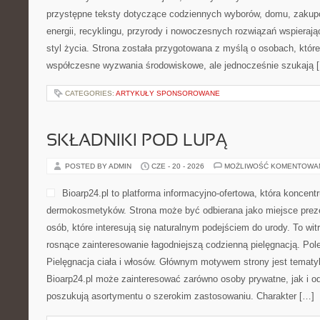
przystępne teksty dotyczące codziennych wyborów, domu, zakupó
energii, recyklingu, przyrody i nowoczesnych rozwiązań wspieraj
styl życia. Strona została przygotowana z myślą o osobach, które
współczesne wyzwania środowiskowe, ale jednocześnie szukają 
CATEGORIES:
ARTYKUŁY SPONSOROWANE
SKŁADNIKI POD LUPĄ
POSTED BY ADMIN
CZE - 20 - 2026
MOŻLIWOŚĆ KOMENTOWA
Bioarp24.pl to platforma informacyjno-ofertowa, która koncentr
dermokosmetyków. Strona może być odbierana jako miejsce preze
osób, które interesują się naturalnym podejściem do urody. To witr
rosnące zainteresowanie łagodniejszą codzienną pielęgnacją. Pol
Pielęgnacja ciała i włosów. Głównym motywem strony jest tematyka
Bioarp24.pl może zainteresować zarówno osoby prywatne, jak i o
poszukują asortymentu o szerokim zastosowaniu. Charakter […]