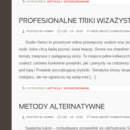
CATEGORIES:
ARTYKUŁY SPONSOROWANE
PROFESJONALNE TRIKI WIZAŻY
POSTED BY ADMIN
CZE - 19 - 2026
MOŻLIWOŚĆ KOMENTOWA
Studio Veriss to przestrzeń online poświęcony urodzie oraz 
osób, które chcą lepiej poznać świat beauty. Strona ma charakter 
tematy związane z pielęgnacją skóry. To miejsce pełne kobiecych
znaleźć zarówno konkretne poradniki, jak i pomysły na codzienn
pod lupą i Poradnik początkującej stylistki. Tematyka strony sku
makijażu, ale nie ogranicza się wyłącznie […]
CATEGORIES:
ARTYKUŁY SPONSOROWANE
METODY ALTERNATYWNE
POSTED BY ADMIN
CZE - 18 - 2026
MOŻLIWOŚĆ KOMENTOWA
Spalarnia kalorii – rozbudowany przewodnik po odchudzaniu Spa