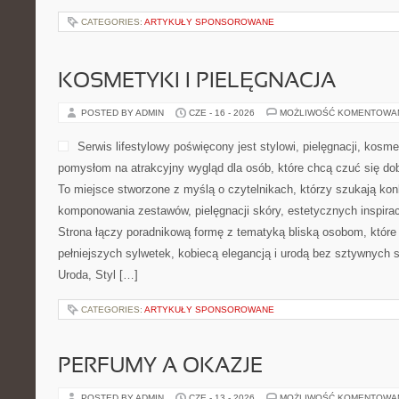
CATEGORIES:
ARTYKUŁY SPONSOROWANE
KOSMETYKI I PIELĘGNACJA
POSTED BY ADMIN
CZE - 16 - 2026
MOŻLIWOŚĆ KOMENTOWA
Serwis lifestylowy poświęcony jest stylowi, pielęgnacji, kos
pomysłom na atrakcyjny wygląd dla osób, które chcą czuć się dob
To miejsce stworzone z myślą o czytelnikach, którzy szukają ko
komponowania zestawów, pielęgnacji skóry, estetycznych inspirac
Strona łączy poradnikową formę z tematyką bliską osobom, które 
pełniejszych sylwetek, kobiecą elegancją i urodą bez sztywnyc
Uroda, Styl […]
CATEGORIES:
ARTYKUŁY SPONSOROWANE
PERFUMY A OKAZJE
POSTED BY ADMIN
CZE - 13 - 2026
MOŻLIWOŚĆ KOMENTOWA