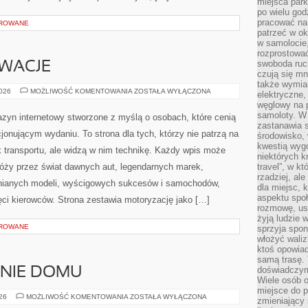
miejsca par
po wielu god
pracować na 
OROWANE
patrzeć w ok
w samolocie,
rozprostować
swoboda ruch
OWACJE
czują się mn
także wymiar
TECHNIKA
2026
MOŻLIWOŚĆ KOMENTOWANIA
ZOSTAŁA WYŁĄCZONA
elektryczne,
I
węglowy na 
INNOWACJE
samoloty. W
zyn internetowy stworzone z myślą o osobach, które cenią
zastanawia 
jonującym wydaniu. To strona dla tych, którzy nie patrzą na
środowisko, 
kwestią wyg
 transportu, ale widzą w nim technikę. Każdy wpis może
niektórych k
róży przez świat dawnych aut, legendarnych marek,
travel”, w k
rzadziej, al
nianych modeli, wyścigowych sukcesów i samochodów,
dla miejsc, 
aspektu spo
ięci kierowców. Strona zestawia motoryzację jako […]
rozmowę, usł
żyją ludzie 
OROWANE
sprzyja spo
włożyć waliz
ktoś opowiad
samą trasę. 
doświadczym
ENIE DOMU
Wiele osób o
miejsce do p
OGRÓD
026
MOŻLIWOŚĆ KOMENTOWANIA
ZOSTAŁA WYŁĄCZONA
zmieniający 
I