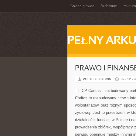
Archiwum
Hunter
Strona główna
PEŁNY ARKU
PRAWO I FINANS
POSTED BY ADMIN
LIP - 12 - 
CP Caritas – rozbudowany port
Caritas to rozbudowany serwis in
wolontariatowi oraz różnym sposob
życiowej. Jest to przestrzeń, w 
działalności fundacji w Polsce i 
prowadzenia zbiórek, współpracy 
serwisu obejmuje między innymi i