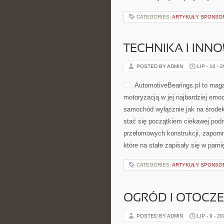
CATEGORIES:
ARTYKUŁY SPONS
TECHNIKA I INN
POSTED BY ADMIN
LIP - 10 - 
AutomotiveBearings.pl to maga
motoryzacją w jej najbardziej emoc
samochód wyłącznie jak na środek
stać się początkiem ciekawej pod
przełomowych konstrukcji, zapom
które na stałe zapisały się w pam
CATEGORIES:
ARTYKUŁY SPONS
OGRÓD I OTOCZ
POSTED BY ADMIN
LIP - 9 - 2