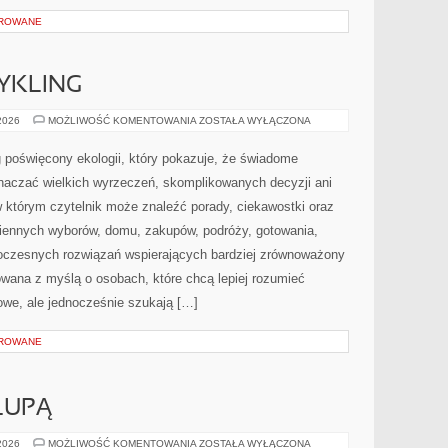
OROWANE
CYKLING
RECYKLING
 2026
MOŻLIWOŚĆ KOMENTOWANIA
ZOSTAŁA WYŁĄCZONA
I
UPCYKLING
 poświęcony ekologii, który pokazuje, że świadome
znaczać wielkich wyrzeczeń, skomplikowanych decyzji ani
 którym czytelnik może znaleźć porady, ciekawostki oraz
iennych wyborów, domu, zakupów, podróży, gotowania,
owoczesnych rozwiązań wspierających bardziej zrównoważony
towana z myślą o osobach, które chcą lepiej rozumieć
we, ale jednocześnie szukają […]
OROWANE
LUPĄ
SKŁADNIKI
 2026
MOŻLIWOŚĆ KOMENTOWANIA
ZOSTAŁA WYŁĄCZONA