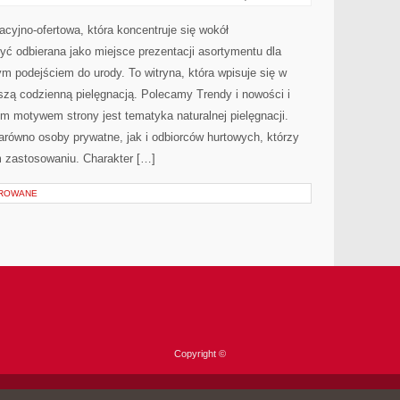
POD
LUPĄ
macyjno-ofertowa, która koncentruje się wokół
 odbierana jako miejsce prezentacji asortymentu dla
nym podejściem do urody. To witryna, która wpisuje się w
szą codzienną pielęgnacją. Polecamy Trendy i nowości i
ym motywem strony jest tematyka naturalnej pielęgnacji.
równo osoby prywatne, jak i odbiorców hurtowych, którzy
 zastosowaniu. Charakter […]
OROWANE
Copyright ©