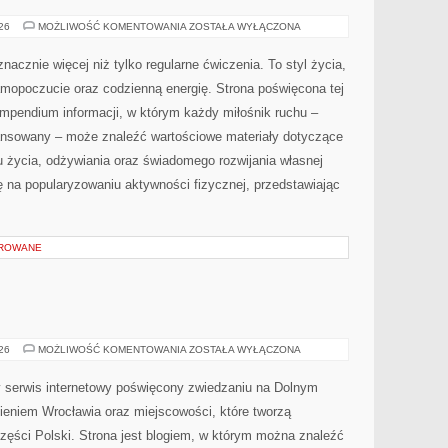
SPRZĘT
026
MOŻLIWOŚĆ KOMENTOWANIA
ZOSTAŁA WYŁĄCZONA
I
AKCESORIA
nacznie więcej niż tylko regularne ćwiczenia. To styl życia,
amopoczucie oraz codzienną energię. Strona poświęcona tej
pendium informacji, w którym każdy miłośnik ruchu –
ansowany – może znaleźć wartościowe materiały dotyczące
u życia, odżywiania oraz świadomego rozwijania własnej
ę na popularyzowaniu aktywności fizycznej, przedstawiając
OROWANE
JELENIA
026
MOŻLIWOŚĆ KOMENTOWANIA
ZOSTAŁA WYŁĄCZONA
GÓRA
serwis internetowy poświęcony zwiedzaniu na Dolnym
eniem Wrocławia oraz miejscowości, które tworzą
zęści Polski. Strona jest blogiem, w którym można znaleźć