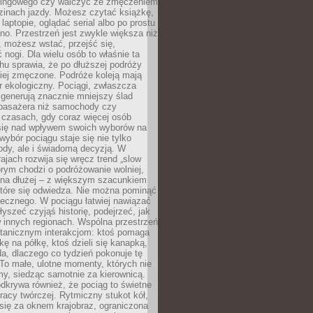
kingowego czy walczyć ze zmęczeniem
zinach jazdy. Możesz czytać książkę,
laptopie, oglądać serial albo po prostu
no. Przestrzeń jest zwykle większa niż
 możesz wstać, przejść się,
 nogi. Dla wielu osób to właśnie ta
u sprawia, że po dłuższej podróży
iej zmęczone. Podróże koleją mają
 ekologiczny. Pociągi, zwłaszcza
 generują znacznie mniejszy ślad
pasażera niż samochody czy
 czasach, gdy coraz więcej osób
się nad wpływem swoich wyborów na
wybór pociągu staje się nie tylko
ody, ale i świadomą decyzją. W
rajach rozwija się wręcz trend „slow
tórym chodzi o podróżowanie wolniej,
e na dłużej – z większym szacunkiem
które się odwiedza. Nie można pominąć
łecznego. W pociągu łatwiej nawiązać
yszeć czyjąś historię, podejrzeć, jak
w innych regionach. Wspólna przestrzeń
ntanicznym interakcjom: ktoś pomaga
kę na półkę, ktoś dzieli się kanapką,
a, dlaczego co tydzień pokonuje tę
To małe, ulotne momenty, których nie
y, siedząc samotnie za kierownicą.
dkrywa również, że pociąg to świetne
racy twórczej. Rytmiczny stukot kół,
się za oknem krajobraz, ograniczona