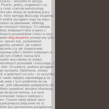
aszaczy – wszystko to sprzyja
. Pisarze, graficy, programiści czy
cy coraz częściej wykorzystują
óże jako okazję do spokojnej pracy
em, który wymaga dłuższego skupienia.
ch podróż pociągiem staje się wręcz
zasem na planowanie, refleksję,
e minionych miesięcy. Co ciekawe,
róży kolejowych idzie w parze z
rowych przewodników i treści w sieci.
ejeden
blog ekspercki
poświęcony tylko
ei: opisom tras, porównaniom
agonów, poradom, jak znaleźć
łączenia czy jak zorganizować
wyprawę tylko z biletem kolejowym w
ięki tym źródłom można dziś
odróż dużo łatwiej niż kiedyś,
potrzebnych przesiadek i korzystając z
 ofert. Oczywiście, podróże pociągiem
oje wyzwania. Opóźnienia, zmiany
łok w godzinach szczytu – to wszystko
uć nawet najlepiej zapowiadającą się
ak wiele z tych problemów da się
ać, jeśli odpowiednio podejdziemy do
Warto sprawdzać aktualne informacje,
ej obciążone terminy, a w razie
rezerwować miejsce siedzące z
em. Czasem lepiej wybrać nieco
 spokojniejsze połączenie niż to
które jest permanentnie przepełnione.