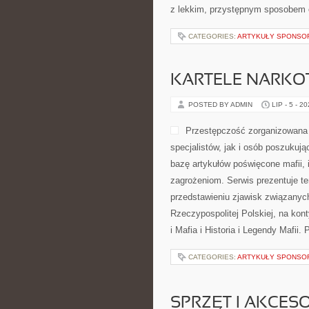
z lekkim, przystępnym sposobem 
CATEGORIES:
ARTYKUŁY SPONS
KARTELE NARK
POSTED BY ADMIN
LIP - 5 - 2
Przestępczość zorganizowana 
specjalistów, jak i osób poszukuj
bazę artykułów poświęcone mafii, 
zagrożeniom. Serwis prezentuje t
przedstawieniu zjawisk związanyc
Rzeczypospolitej Polskiej, na kon
i Mafia i Historia i Legendy Mafii.
CATEGORIES:
ARTYKUŁY SPONS
SPRZĘT I AKCES