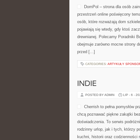
DomPol – strona dla osób za
przestrzeń online poświęcony tem
osób, które rozważają dom szkiele
pojawiają się wtedy, gdy ktoś za
drewnianej. Polecamy Poradniki Bu
obejmuje zarówno mocne strony do
przed […]
CATEGORIES:
ARTYKUŁY SPONS
INDIE
POSTED BY ADMIN
LIP - 6 - 2
Cherrish to pełna pomysłów pr
chcą poznawać piękne zakątki bez
doświadczenia. To serwis podróżn
rodzinny urlop, jak i tych, którzy 
kuchni, historii oraz codzienności