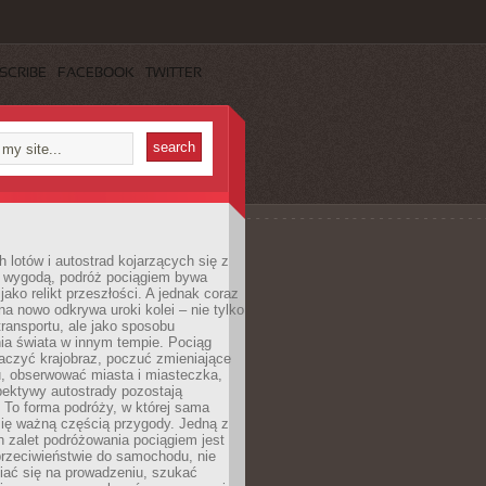
SCRIBE
FACEBOOK
TWITTER
h lotów i autostrad kojarzących się z
i wygodą, podróż pociągiem bywa
jako relikt przeszłości. A jednak coraz
na nowo odkrywa uroki kolei – nie tylko
transportu, ale jako sposobu
ia świata w innym tempie. Pociąg
aczyć krajobraz, poczuć zmieniające
u, obserwować miasta i miasteczka,
pektywy autostrady pozostają
. To forma podróży, w której sama
się ważną częścią przygody. Jedną z
 zalet podróżowania pociągiem jest
przeciwieństwie do samochodu, nie
iać się na prowadzeniu, szukać