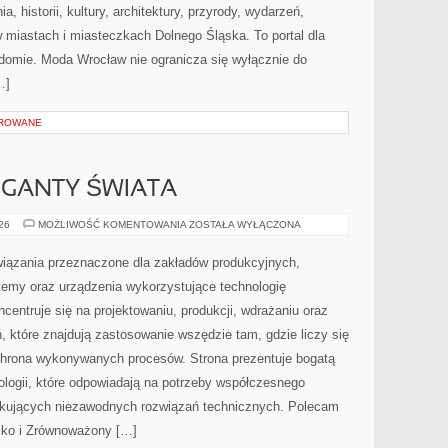
 historii, kultury, architektury, przyrody, wydarzeń,
w miastach i miasteczkach Dolnego Śląska. To portal dla
adomie. Moda Wrocław nie ogranicza się wyłącznie do
…]
OROWANE
GIGANTY ŚWIATA
CIEKAWOSTKI
026
MOŻLIWOŚĆ KOMENTOWANIA
ZOSTAŁA WYŁĄCZONA
I
GIGANTY
ŚWIATA
ązania przeznaczone dla zakładów produkcyjnych,
temy oraz urządzenia wykorzystujące technologię
centruje się na projektowaniu, produkcji, wdrażaniu oraz
 które znajdują zastosowanie wszędzie tam, gdzie liczy się
chrona wykonywanych procesów. Strona prezentuje bogatą
nologii, które odpowiadają na potrzeby współczesnego
ukujących niezawodnych rozwiązań technicznych. Polecam
isko i Zrównoważony […]