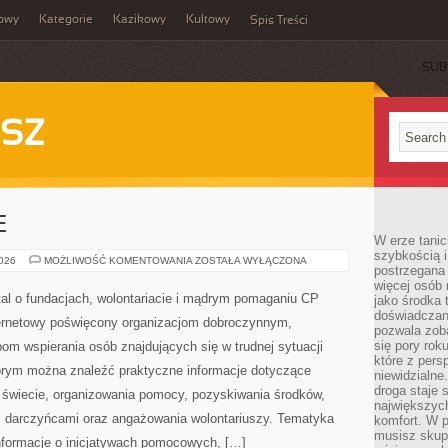
owy
Kategorie
Kazikowy
Kultowy
Spis Treści
SUB
SZ
E
W erze tanic
szybkością 
PRAWO
2026
MOŻLIWOŚĆ KOMENTOWANIA
ZOSTAŁA WYŁĄCZONA
postrzegana 
I
FINANSE
więcej osób 
al o fundacjach, wolontariacie i mądrym pomaganiu CP
jako środka 
doświadczan
ternetowy poświęcony organizacjom dobroczynnym,
pozwala zob
się pory rok
om wspierania osób znajdujących się w trudnej sytuacji
które z pers
którym można znaleźć praktyczne informacje dotyczące
niewidzialne
droga staje 
na świecie, organizowania pomocy, pozyskiwania środków,
największych
z darczyńcami oraz angażowania wolontariuszy. Tematyka
komfort. W 
musisz skup
nformacje o inicjatywach pomocowych, […]