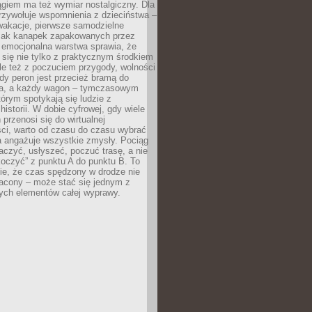
giem ma też wymiar nostalgiczny. Dla
rzywołuje wspomnienia z dzieciństwa –
wakacje, pierwsze samodzielne
ak kanapek zapakowanych przez
 emocjonalna warstwa sprawia, że
y się nie tylko z praktycznym środkiem
ale też z poczuciem przygody, wolności
dy peron jest przecież bramą do
ta, a każdy wagon – tymczasowym
rym spotykają się ludzie z
historii. W dobie cyfrowej, gdy wiele
przenosi się do wirtualnej
ści, warto od czasu do czasu wybrać
a angażuje wszystkie zmysły. Pociąg
czyć, usłyszeć, poczuć trasę, a nie
koczyć” z punktu A do punktu B. To
ie, że czas spędzony w drodze nie
racony – może stać się jednym z
zych elementów całej wyprawy.