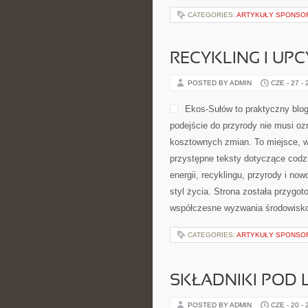
CATEGORIES:
ARTYKUŁY SPONS
RECYKLING I UP
POSTED BY ADMIN
CZE - 27 -
Ekos-Sułów to praktyczny blog
podejście do przyrody nie musi o
kosztownych zmian. To miejsce, w
przystępne teksty dotyczące codz
energii, recyklingu, przyrody i n
styl życia. Strona została przygo
współczesne wyzwania środowisko
CATEGORIES:
ARTYKUŁY SPONS
SKŁADNIKI POD 
POSTED BY ADMIN
CZE - 20 -