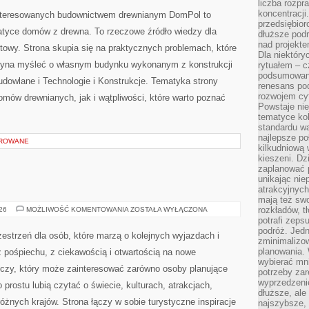
liczba rozpr
OTOCZENIE
DOMU
koncentracji
interesowanych budownictwem drewnianym DomPol to
przedsiębior
atyce domów z drewna. To rzeczowe źródło wiedzy dla
dłuższe podr
nad projekt
towy. Strona skupia się na praktycznych problemach, które
Dla niektóry
czyna myśleć o własnym budynku wykonanym z konstrukcji
rytuałem – c
podsumowani
dowlane i Technologie i Konstrukcje. Tematyka strony
renesans pod
rozwojem cyf
mów drewnianych, jak i wątpliwości, które warto poznać
Powstaje ni
tematyce kol
standardu w
najlepsze po
OROWANE
kilkudniową 
kieszeni. Dz
zaplanować p
unikając nie
atrakcyjnych
mają też sw
INDIE
rozkładów, t
026
MOŻLIWOŚĆ KOMENTOWANIA
ZOSTAŁA WYŁĄCZONA
potrafi zeps
podróż. Jedn
zestrzeń dla osób, które marzą o kolejnych wyjazdach i
zminimalizow
planowania. 
 pośpiechu, z ciekawością i otwartością na nowe
wybierać mni
iczy, który może zainteresować zarówno osoby planujące
potrzeby za
wyprzedzeni
po prostu lubią czytać o świecie, kulturach, atrakcjach,
dłuższe, ale
 różnych krajów. Strona łączy w sobie turystyczne inspiracje
najszybsze, 