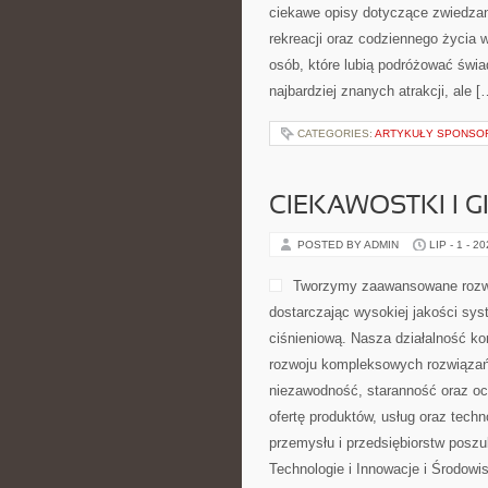
ciekawe opisy dotyczące zwiedzania,
rekreacji oraz codziennego życia 
osób, które lubią podróżować świ
najbardziej znanych atrakcji, ale [
CATEGORIES:
ARTYKUŁY SPONS
CIEKAWOSTKI I 
POSTED BY ADMIN
LIP - 1 - 2
Tworzymy zaawansowane rozwi
dostarczając wysokiej jakości sys
ciśnieniową. Nasza działalność kon
rozwoju kompleksowych rozwiązań,
niezawodność, staranność oraz o
ofertę produktów, usług oraz tech
przemysłu i przedsiębiorstw posz
Technologie i Innowacje i Środow