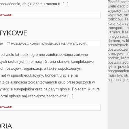
Podróż pocią
opowiadania, dzięki czemu można tu […]
wielu osób p
wyjazdy na 
wyprawy, sm
OROWANE
rodziców. Ta
kolej kojarz
transportu, 
i zmian. Każ
OTYKOWE
innego świa
domem, w któ
KARTELE
026
MOŻLIWOŚĆ KOMENTOWANIA
ZOSTAŁA WYŁĄCZONA
przeróżnych 
NARKOTYKOWE
doświadczeń 
rzeczywisto
od wielu lat budzi ogromne zainteresowanie zarówno
podróż, któr
ących rzetelnych informacji. Strona stanowi kompleksowe
pozwala zoba
tylko „przes
ich rozwojowi, organizacji, a także współczesnym
przypomnien
emat w sposób edukacyjny, koncentrując się na
musi być st
najcenniejs
h z działalnością zorganizowanych grup przestępczych w
tynencie europejskim oraz na całym globie. Polecam Kultura
 Portal opisuje najważniejsze zagadnienia […]
OROWANE
ORIA