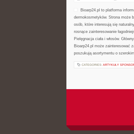
Bioarp24.pl to platforma infor
dermokosmetyków. Strona może być
osób, które interesują się natural
rosnące zainteresowanie łagodniej
Pielęgnacja ciała i włosów. Główn
Bioarp24.pl może zainteresować za
poszukują asortymentu o szerokim
CATEGORIES:
ARTYKUŁY SPONS