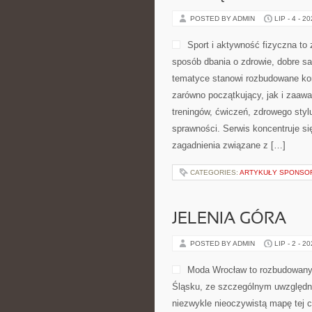
POSTED BY ADMIN
LIP - 4 - 2
Sport i aktywność fizyczna to z
sposób dbania o zdrowie, dobre s
tematyce stanowi rozbudowane kom
zarówno początkujący, jak i zaaw
treningów, ćwiczeń, zdrowego styl
sprawności. Serwis koncentruje si
zagadnienia związane z […]
CATEGORIES:
ARTYKUŁY SPONS
JELENIA GÓRA
POSTED BY ADMIN
LIP - 2 - 2
Moda Wrocław to rozbudowany 
Śląsku, ze szczególnym uwzględni
niezwykle nieoczywistą mapę tej c