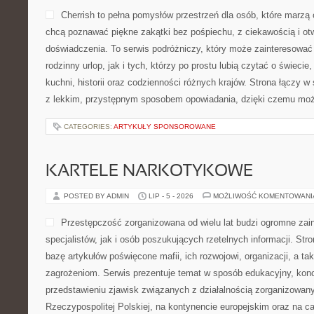
Cherrish to pełna pomysłów przestrzeń dla osób, które marzą 
chcą poznawać piękne zakątki bez pośpiechu, z ciekawością i ot
doświadczenia. To serwis podróżniczy, który może zainteresować
rodzinny urlop, jak i tych, którzy po prostu lubią czytać o świecie,
kuchni, historii oraz codzienności różnych krajów. Strona łączy w 
z lekkim, przystępnym sposobem opowiadania, dzięki czemu moż
CATEGORIES:
ARTYKUŁY SPONSOROWANE
KARTELE NARKOTYKOWE
POSTED BY ADMIN
LIP - 5 - 2026
MOŻLIWOŚĆ KOMENTOWAN
Przestępczość zorganizowana od wielu lat budzi ogromne zai
specjalistów, jak i osób poszukujących rzetelnych informacji. St
bazę artykułów poświęcone mafii, ich rozwojowi, organizacji, a 
zagrożeniom. Serwis prezentuje temat w sposób edukacyjny, konc
przedstawieniu zjawisk związanych z działalnością zorganizowan
Rzeczypospolitej Polskiej, na kontynencie europejskim oraz na c