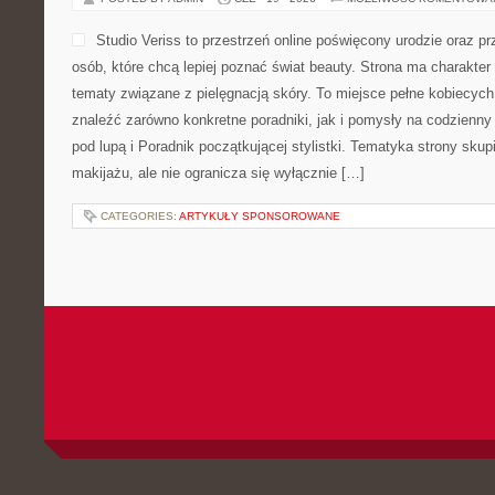
Studio Veriss to przestrzeń online poświęcony urodzie oraz 
osób, które chcą lepiej poznać świat beauty. Strona ma charakter 
tematy związane z pielęgnacją skóry. To miejsce pełne kobiecych
znaleźć zarówno konkretne poradniki, jak i pomysły na codzienn
pod lupą i Poradnik początkującej stylistki. Tematyka strony sku
makijażu, ale nie ogranicza się wyłącznie […]
CATEGORIES:
ARTYKUŁY SPONSOROWANE