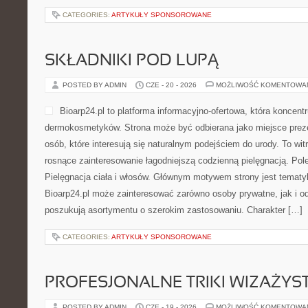
CATEGORIES:
ARTYKUŁY SPONSOROWANE
SKŁADNIKI POD LUPĄ
POSTED BY ADMIN
CZE - 20 - 2026
MOŻLIWOŚĆ KOMENTOWA
Bioarp24.pl to platforma informacyjno-ofertowa, która koncentr
dermokosmetyków. Strona może być odbierana jako miejsce preze
osób, które interesują się naturalnym podejściem do urody. To witr
rosnące zainteresowanie łagodniejszą codzienną pielęgnacją. Pol
Pielęgnacja ciała i włosów. Głównym motywem strony jest tematyka
Bioarp24.pl może zainteresować zarówno osoby prywatne, jak i o
poszukują asortymentu o szerokim zastosowaniu. Charakter […]
CATEGORIES:
ARTYKUŁY SPONSOROWANE
PROFESJONALNE TRIKI WIZAŻY
POSTED BY ADMIN
CZE - 19 - 2026
MOŻLIWOŚĆ KOMENTOWA