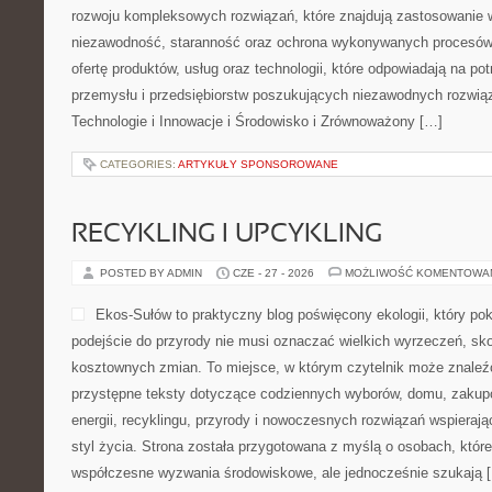
rozwoju kompleksowych rozwiązań, które znajdują zastosowanie w
niezawodność, staranność oraz ochrona wykonywanych procesów.
ofertę produktów, usług oraz technologii, które odpowiadają na p
przemysłu i przedsiębiorstw poszukujących niezawodnych rozwi
Technologie i Innowacje i Środowisko i Zrównoważony […]
CATEGORIES:
ARTYKUŁY SPONSOROWANE
RECYKLING I UPCYKLING
POSTED BY ADMIN
CZE - 27 - 2026
MOŻLIWOŚĆ KOMENTOWA
Ekos-Sułów to praktyczny blog poświęcony ekologii, który po
podejście do przyrody nie musi oznaczać wielkich wyrzeczeń, sk
kosztownych zmian. To miejsce, w którym czytelnik może znaleźć
przystępne teksty dotyczące codziennych wyborów, domu, zakupó
energii, recyklingu, przyrody i nowoczesnych rozwiązań wspieraj
styl życia. Strona została przygotowana z myślą o osobach, które
współczesne wyzwania środowiskowe, ale jednocześnie szukają 