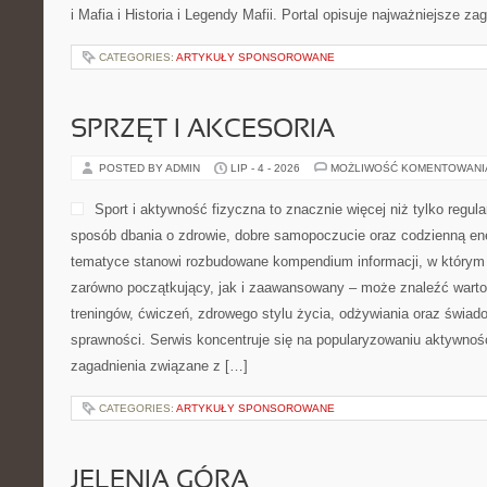
i Mafia i Historia i Legendy Mafii. Portal opisuje najważniejsze za
CATEGORIES:
ARTYKUŁY SPONSOROWANE
SPRZĘT I AKCESORIA
POSTED BY ADMIN
LIP - 4 - 2026
MOŻLIWOŚĆ KOMENTOWAN
Sport i aktywność fizyczna to znacznie więcej niż tylko regula
sposób dbania o zdrowie, dobre samopoczucie oraz codzienną ene
tematyce stanowi rozbudowane kompendium informacji, w którym 
zarówno początkujący, jak i zaawansowany – może znaleźć warto
treningów, ćwiczeń, zdrowego stylu życia, odżywiania oraz świad
sprawności. Serwis koncentruje się na popularyzowaniu aktywnośc
zagadnienia związane z […]
CATEGORIES:
ARTYKUŁY SPONSOROWANE
JELENIA GÓRA