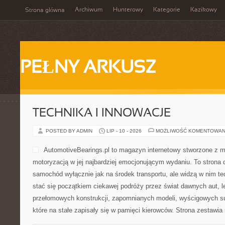
Archiwum
Hunterowy
Kategorie
Kazikowy
Strona główna
PEŁNY ARKUSZ
TECHNIKA I INNOWACJE
POSTED BY ADMIN
LIP - 10 - 2026
MOŻLIWOŚĆ KOMENTOWAN
AutomotiveBearings.pl to magazyn internetowy stworzone z m
motoryzacją w jej najbardziej emocjonującym wydaniu. To strona d
samochód wyłącznie jak na środek transportu, ale widzą w nim t
stać się początkiem ciekawej podróży przez świat dawnych aut, 
przełomowych konstrukcji, zapomnianych modeli, wyścigowych 
które na stałe zapisały się w pamięci kierowców. Strona zestawia