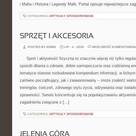
i Mafia i Historia i Legendy Mafii. Portal opisuje najważniejsze za
CATEGORIES:
ARTYKUŁY SPONSOROWANE
SPRZĘT I AKCESORIA
POSTED BY ADMIN
LIP - 4 - 2026
MOŻLIWOŚĆ KOMENTOWAN
Sport i aktywność fizyczna to znacznie więcej niż tylko regula
sposób dbania o zdrowie, dobre samopoczucie oraz codzienną ene
tematyce stanowi rozbudowane kompendium informacji, w którym 
zarówno początkujący, jak i zaawansowany – może znaleźć warto
treningów, ćwiczeń, zdrowego stylu życia, odżywiania oraz świad
sprawności. Serwis koncentruje się na popularyzowaniu aktywnośc
zagadnienia związane z […]
CATEGORIES:
ARTYKUŁY SPONSOROWANE
JELENIA GÓRA