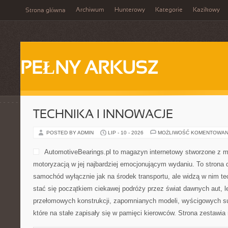
Archiwum
Hunterowy
Kategorie
Kazikowy
Strona główna
PEŁNY ARKUSZ
TECHNIKA I INNOWACJE
POSTED BY ADMIN
LIP - 10 - 2026
MOŻLIWOŚĆ KOMENTOWAN
AutomotiveBearings.pl to magazyn internetowy stworzone z m
motoryzacją w jej najbardziej emocjonującym wydaniu. To strona d
samochód wyłącznie jak na środek transportu, ale widzą w nim t
stać się początkiem ciekawej podróży przez świat dawnych aut, 
przełomowych konstrukcji, zapomnianych modeli, wyścigowych 
które na stałe zapisały się w pamięci kierowców. Strona zestawia