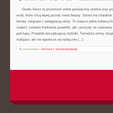
Studio Veriss to przestrzeń online poświęcony urodzie oraz 
osób, które chcą lepiej poznać świat beauty. Strona ma charakter 
tematy związane z pielęgnacją skóry. To miejsce pełne kobiecych
znaleźć zarówno konkretne poradniki, jak i pomysły na codzienn
pod lupą i Poradnik początkującej stylistki. Tematyka strony sku
makijażu, ale nie ogranicza się wyłącznie […]
CATEGORIES:
ARTYKUŁY SPONSOROWANE