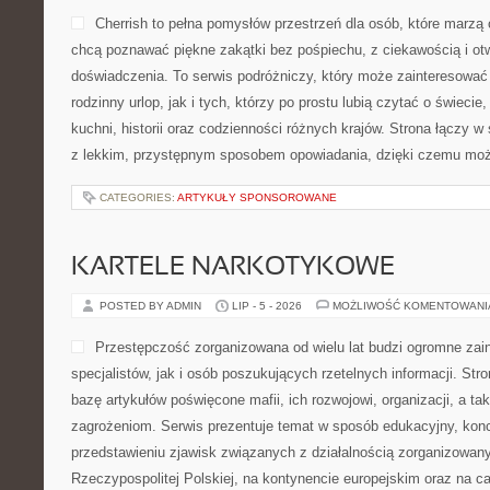
Cherrish to pełna pomysłów przestrzeń dla osób, które marzą 
chcą poznawać piękne zakątki bez pośpiechu, z ciekawością i ot
doświadczenia. To serwis podróżniczy, który może zainteresować
rodzinny urlop, jak i tych, którzy po prostu lubią czytać o świecie,
kuchni, historii oraz codzienności różnych krajów. Strona łączy w 
z lekkim, przystępnym sposobem opowiadania, dzięki czemu moż
CATEGORIES:
ARTYKUŁY SPONSOROWANE
KARTELE NARKOTYKOWE
POSTED BY ADMIN
LIP - 5 - 2026
MOŻLIWOŚĆ KOMENTOWAN
Przestępczość zorganizowana od wielu lat budzi ogromne zai
specjalistów, jak i osób poszukujących rzetelnych informacji. St
bazę artykułów poświęcone mafii, ich rozwojowi, organizacji, a 
zagrożeniom. Serwis prezentuje temat w sposób edukacyjny, konc
przedstawieniu zjawisk związanych z działalnością zorganizowan
Rzeczypospolitej Polskiej, na kontynencie europejskim oraz na c