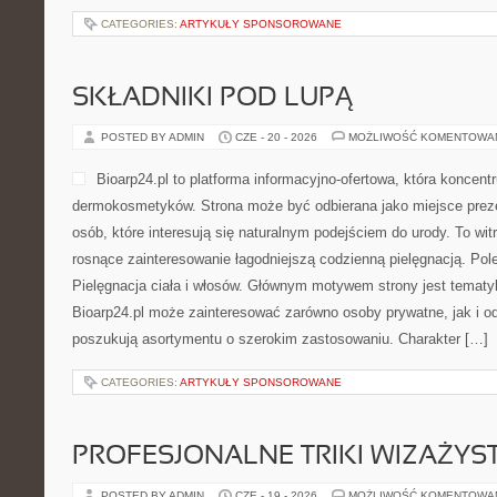
CATEGORIES:
ARTYKUŁY SPONSOROWANE
SKŁADNIKI POD LUPĄ
POSTED BY ADMIN
CZE - 20 - 2026
MOŻLIWOŚĆ KOMENTOWA
Bioarp24.pl to platforma informacyjno-ofertowa, która koncentr
dermokosmetyków. Strona może być odbierana jako miejsce preze
osób, które interesują się naturalnym podejściem do urody. To witr
rosnące zainteresowanie łagodniejszą codzienną pielęgnacją. Pol
Pielęgnacja ciała i włosów. Głównym motywem strony jest tematyka
Bioarp24.pl może zainteresować zarówno osoby prywatne, jak i o
poszukują asortymentu o szerokim zastosowaniu. Charakter […]
CATEGORIES:
ARTYKUŁY SPONSOROWANE
PROFESJONALNE TRIKI WIZAŻY
POSTED BY ADMIN
CZE - 19 - 2026
MOŻLIWOŚĆ KOMENTOWA