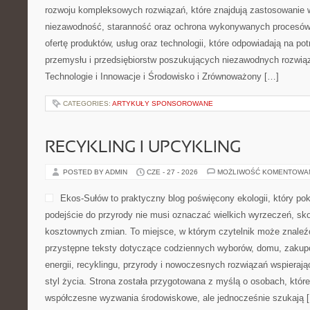
rozwoju kompleksowych rozwiązań, które znajdują zastosowanie w
niezawodność, staranność oraz ochrona wykonywanych procesów.
ofertę produktów, usług oraz technologii, które odpowiadają na p
przemysłu i przedsiębiorstw poszukujących niezawodnych rozwi
Technologie i Innowacje i Środowisko i Zrównoważony […]
CATEGORIES:
ARTYKUŁY SPONSOROWANE
RECYKLING I UPCYKLING
POSTED BY ADMIN
CZE - 27 - 2026
MOŻLIWOŚĆ KOMENTOWA
Ekos-Sułów to praktyczny blog poświęcony ekologii, który po
podejście do przyrody nie musi oznaczać wielkich wyrzeczeń, sk
kosztownych zmian. To miejsce, w którym czytelnik może znaleźć
przystępne teksty dotyczące codziennych wyborów, domu, zakupó
energii, recyklingu, przyrody i nowoczesnych rozwiązań wspieraj
styl życia. Strona została przygotowana z myślą o osobach, które
współczesne wyzwania środowiskowe, ale jednocześnie szukają 