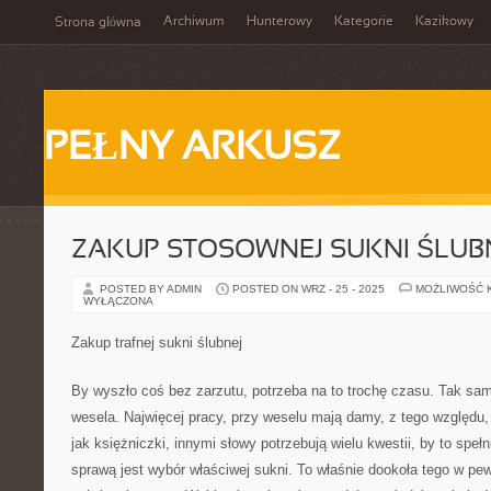
Archiwum
Hunterowy
Kategorie
Kazikowy
Strona główna
PEŁNY ARKUSZ
ZAKUP STOSOWNEJ SUKNI ŚLUB
POSTED BY ADMIN
POSTED ON WRZ - 25 - 2025
MOŻLIWOŚĆ 
WYŁĄCZONA
Zakup trafnej sukni ślubnej
By wyszło coś bez zarzutu, potrzeba na to trochę czasu. Tak samo
wesela. Najwięcej pracy, przy weselu mają damy, z tego względu,
jak księżniczki, innymi słowy potrzebują wielu kwestii, by to speł
sprawą jest wybór właściwej sukni. To właśnie dookoła tego w p