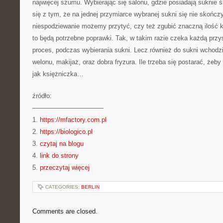
najwięcej szumu. Wybierając się salonu, gdzie posiadają suknie 
się z tym, że na jednej przymiarce wybranej sukni się nie skończ
niespodziewanie możemy przytyć, czy też zgubić znaczną ilość k
to będą potrzebne poprawki. Tak, w takim razie czeka każdą przy
proces, podczas wybierania sukni. Lecz również do sukni wchodz
welonu, makijaż, oraz dobra fryzura. Ile trzeba się postarać, żeb
jak księżniczka…
źródło:
———————————
1.
https://mfactory.com.pl
2.
https://biologico.pl
3.
czytaj na blogu
4.
link do strony
5.
przeczytaj więcej
CATEGORIES:
BERLIN
Comments are closed.